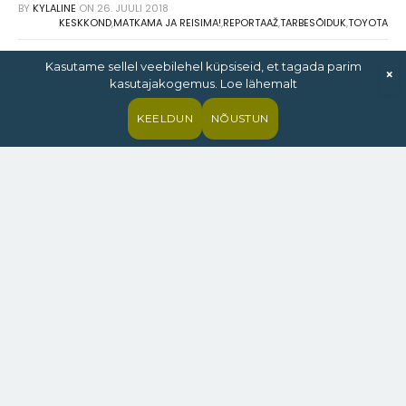
BY
KYLALINE
ON
26. JUULI 2018
KESKKOND
,
MATKAMA JA REISIMA!
,
REPORTAAŽ
,
TARBESÕIDUK
,
TOYOTA
Kasutame sellel veebilehel küpsiseid, et tagada parim
×
kasutajakogemus. Loe lähemalt
KEELDUN
NÕUSTUN