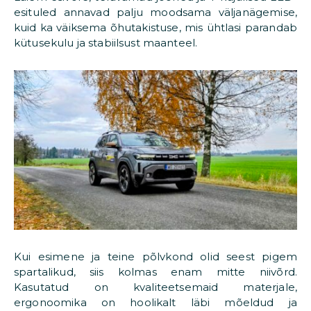
esituled annavad palju moodsama väljanägemise,
kuid ka väiksema õhutakistuse, mis ühtlasi parandab
kütusekulu ja stabiilsust maanteel.
Kui esimene ja teine põlvkond olid seest pigem
spartalikud, siis kolmas enam mitte niivõrd.
Kasutatud on kvaliteetsemaid materjale,
ergonoomika on hoolikalt läbi mõeldud ja