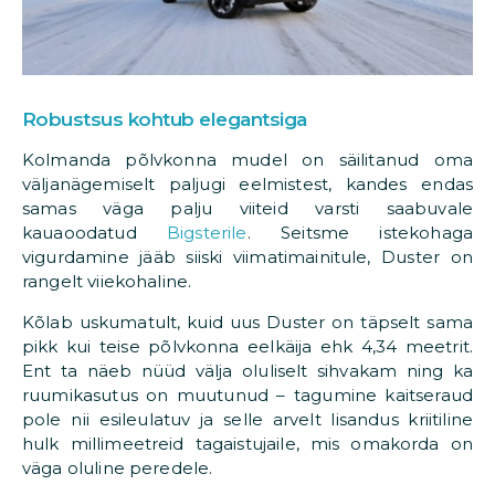
Robustsus kohtub elegantsiga
Kolmanda põlvkonna mudel on säilitanud oma
väljanägemiselt paljugi eelmistest, kandes endas
samas väga palju viiteid varsti saabuvale
kauaoodatud
Bigsterile
. Seitsme istekohaga
vigurdamine jääb siiski viimatimainitule, Duster on
rangelt viiekohaline.
Kõlab uskumatult, kuid uus Duster on täpselt sama
pikk kui teise põlvkonna eelkäija ehk 4,34 meetrit.
Ent ta näeb nüüd välja oluliselt sihvakam ning ka
ruumikasutus on muutunud – tagumine kaitseraud
pole nii esileulatuv ja selle arvelt lisandus kriitiline
hulk millimeetreid tagaistujaile, mis omakorda on
väga oluline peredele.