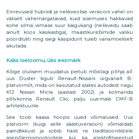
Erinevused hübriidi ja nelikveolise versiooni vahel on
väliselt vähemärgatavad, kuid sisemuses hakkavad
kohe silma viimase suur käigukang (nelikvedu saab
ainult koos käsikastiga), maastikurežiimide valiku
pöördlüliti ning isegi käsipidurit tuleb vanamoeliselt
sikutada.
Kaks iseloomu, üks eesmärk
Kõige olulisem muudatus peitub mõistagi põhja all:
uus Duster liigub Renault-Nissani ürgvanalt B-
platvormilt, mida on kasutatud alates autodest nagu
K12 Nissan Micra (aastast 2002) ja kolmanda
põlvkonna Renault Clio, palju uuemale CMF-B
arhitektuurile.
See toob kaasa hoopis uued võimalused. Uus
platvorm (kuigi selle säästuversioon) võimaldab
paindlikkust ja sobib hästi nii traditsioonilistele
sisepõlemismootoritele kui ka elektrifitseeritud