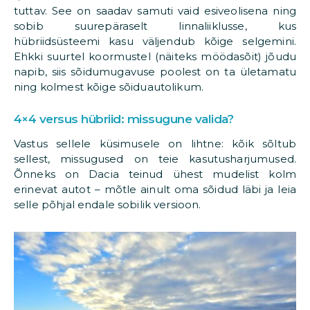
tuttav. See on saadav samuti vaid esiveolisena ning
sobib suurepäraselt linnaliiklusse, kus
hübriidsüsteemi kasu väljendub kõige selgemini.
Ehkki suurtel koormustel (näiteks möödasõit) jõudu
napib, siis sõidumugavuse poolest on ta ületamatu
ning kolmest kõige sõiduautolikum.
4×4 versus hübriid: missugune valida?
Vastus sellele küsimusele on lihtne: kõik sõltub
sellest, missugused on teie kasutusharjumused.
Õnneks on Dacia teinud ühest mudelist kolm
erinevat autot – mõtle ainult oma sõidud läbi ja leia
selle põhjal endale sobilik versioon.