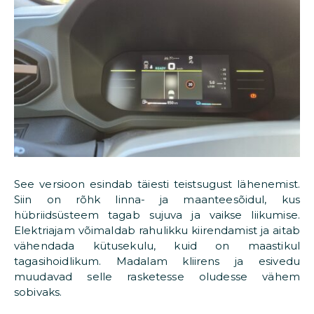
See versioon esindab täiesti teistsugust lähenemist.
Siin on rõhk linna- ja maanteesõidul, kus
hübriidsüsteem tagab sujuva ja vaikse liikumise.
Elektriajam võimaldab rahulikku kiirendamist ja aitab
vähendada kütusekulu, kuid on maastikul
tagasihoidlikum. Madalam kliirens ja esivedu
muudavad selle rasketesse oludesse vähem
sobivaks.