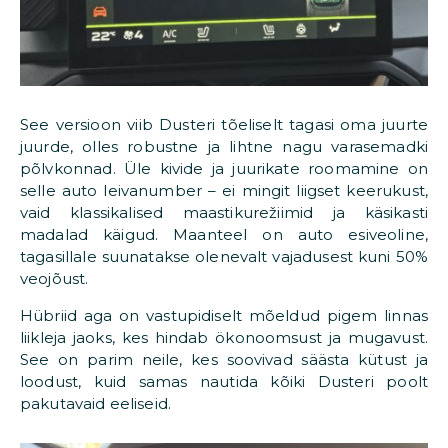
See versioon viib Dusteri tõeliselt tagasi oma juurte
juurde, olles robustne ja lihtne nagu varasemadki
põlvkonnad. Üle kivide ja juurikate roomamine on
selle auto leivanumber – ei mingit liigset keerukust,
vaid klassikalised maastikurežiimid ja käsikasti
madalad käigud. Maanteel on auto esiveoline,
tagasillale suunatakse olenevalt vajadusest kuni 50%
veojõust.
Hübriid aga on vastupidiselt mõeldud pigem linnas
liikleja jaoks, kes hindab ökonoomsust ja mugavust.
See on parim neile, kes soovivad säästa kütust ja
loodust, kuid samas nautida kõiki Dusteri poolt
pakutavaid eeliseid.