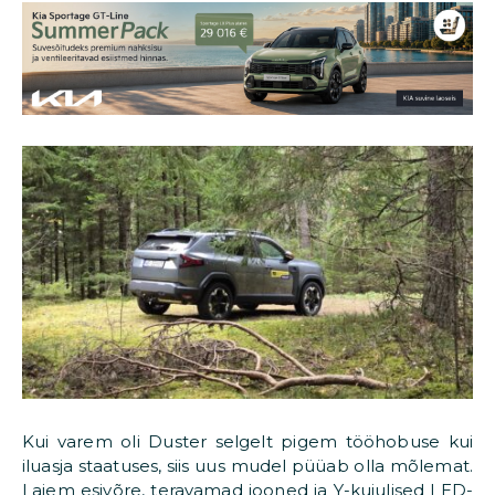
Kui varem oli Duster selgelt pigem tööhobuse kui
iluasja staatuses, siis uus mudel püüab olla mõlemat.
Laiem esivõre, teravamad jooned ja Y-kujulised LED-