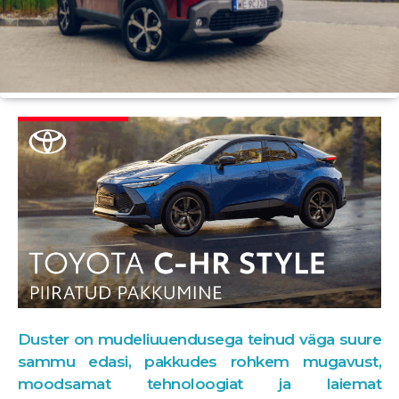
Duster on mudeliuuendusega teinud väga suure
sammu edasi, pakkudes rohkem mugavust,
moodsamat tehnoloogiat ja laiemat