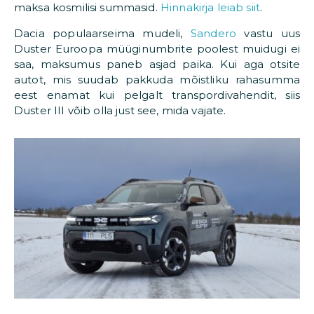
maksa kosmilisi summasid.
Hinnakirja leiab siit
.
Dacia populaarseima mudeli,
Sandero
vastu uus
Duster Euroopa müüginumbrite poolest muidugi ei
saa, maksumus paneb asjad paika. Kui aga otsite
autot, mis suudab pakkuda mõistliku rahasumma
eest enamat kui pelgalt transpordivahendit, siis
Duster III võib olla just see, mida vajate.