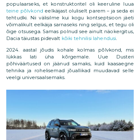
populaarseks, et konstruktoritel oli keeruline luua
teine põlvkond
eelkäijast oluliselt parem – ja seda ei
tehtudki. Nii välisilme kui kogu kontseptsioon jäeti
võimalikult eelkäija sarnaseks ning selgus, et tegu oli
õige otsusega. Samas polnud see ainult näokergitus,
Dacia täiustas pidevalt
kõiki tehnilisi lahendusi
.
2024. aastal jõudis kohale kolmas põlvkond, mis
lükkas lati üha kõrgemale. Uue Dusteri
põhiväärtused on jäänud samaks, kuid kaasaegne
tehnika ja rohelisemad jõuallikad muudavad selle
veelgi universaalsemaks.