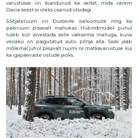
varustusse on lisandunud ka sellist, mida varem
Dacia seest ei oleks osanud otsidagi.
Sõitjateruum on Dusterile iseloomulik ning ka
pakiruum piisavalt mahukas. Hübriidmudeli puhul
tuleb küll arvestada selle väiksema mahuga, kuna
veoaku on paigutatud auto põhja alla. Siiski jääb
mõlemal juhul piisavalt ruumi nii matkavarustuse kui
ka igapäevaste ostude jaoks.