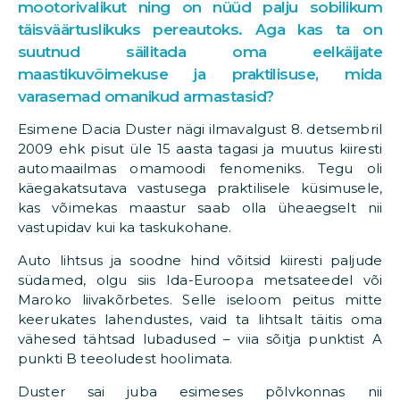
mootorivalikut ning on nüüd palju sobilikum
täisväärtuslikuks pereautoks. Aga kas ta on
suutnud säilitada oma eelkäijate
maastikuvõimekuse ja praktilisuse, mida
varasemad omanikud armastasid?
Esimene Dacia Duster nägi ilmavalgust 8. detsembril
2009 ehk pisut üle 15 aasta tagasi ja muutus kiiresti
automaailmas omamoodi fenomeniks. Tegu oli
käegakatsutava vastusega praktilisele küsimusele,
kas võimekas maastur saab olla üheaegselt nii
vastupidav kui ka taskukohane.
Auto lihtsus ja soodne hind võitsid kiiresti paljude
südamed, olgu siis Ida-Euroopa metsateedel või
Maroko liivakõrbetes. Selle iseloom peitus mitte
keerukates lahendustes, vaid ta lihtsalt täitis oma
vähesed tähtsad lubadused – viia sõitja punktist A
punkti B teeoludest hoolimata.
Duster sai juba esimeses põlvkonnas nii