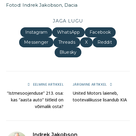
Fotod: Indrek Jakobson, Dacia
JAGA LUGU
Instagram
WhatsApp
Facebook
Messenger
Threads
X
Reddit
Bluesky
EELMINE ARTIKKEL
JÄRGMINE ARTIKKEL
“Istmesoojenduse” 213. osa:
United Motors laieneb,
kas “aasta auto” tiitleid on
tootevalikusse lisandub KIA
võimalik osta?
Indrek Jakobson