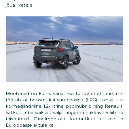
jõuallikatele.
Mootoreid on kolm: vana hea tuttav üheliitrine, mis
töötab nii bensiini kui surugaasiga (LPG), täiesti uus
kolmesilindriline 1,2-liitrine poolhübriid ning Renault’
valikust juba vaikselt välja langema hakkav 1,6-liitrine
täishübriid. Diiselmootorit loomulikult ei ole ja
Euroopasse ei tule ka.