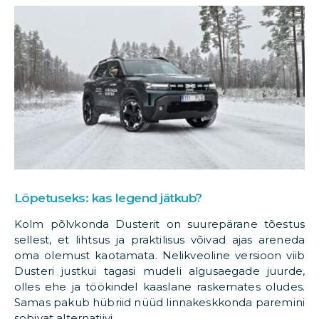
Lõpetuseks: kas legend jätkub?
Kolm põlvkonda Dusterit on suurepärane tõestus
sellest, et lihtsus ja praktilisus võivad ajas areneda
oma olemust kaotamata. Nelikveoline versioon viib
Dusteri justkui tagasi mudeli algusaegade juurde,
olles ehe ja töökindel kaaslane raskemates oludes.
Samas pakub hübriid nüüd linnakeskkonda paremini
sobivat alternatiivi.