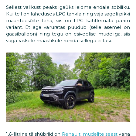
Sellest valikust peaks igaüks leidma endale sobiliku.
Kui teil on läheduses LPG tankla ning vaja sageli pikki
maanteesõite teha, siis on LPG kahtlemata parim
variant. Et aga varuratas puudub (selle asemel on
gaasiballoon) ning tegu on esiveolise mudeliga, siis
väga raskele maastikule ronida sellega ei tasu.
1,6-liitrine täishübriid on
Renault’ mudelite seast
vana