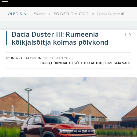
OLED SIIN:
Esileht
»
SÕIDETUD AUTOD
»
Dacia Duster III: Rumeenia kõikjalsõitja kolmas põlvkond
Dacia Duster III: Rumeenia
0
kõikjalsõitja kolmas põlvkond
BY
INDREK JAKOBSON
ON
23. JAAN 2025
DACIA
,
HÜBRIIDAUTO
,
SÕIDETUD AUTOD
,
TOIMETAJA VALIK