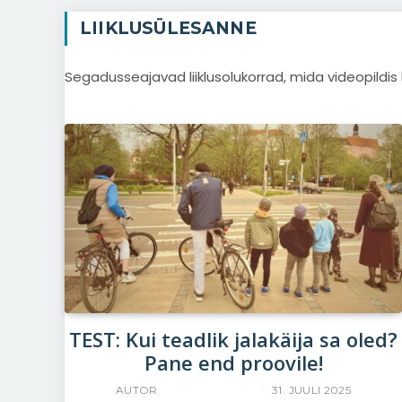
LIIKLUSÜLESANNE
Segadusseajavad liiklusolukorrad, mida videopildi
TEST: Kui teadlik jalakäija sa oled?
Pane end proovile!
AUTOR
YLLE RAJASAAR
31. JUULI 2025