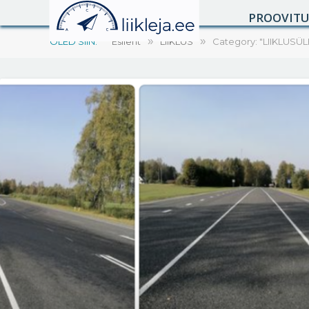
PROOVIT
OLED SIIN:
Esileht
»
LIIKLUS
»
Category: "LIIKLUSÜ