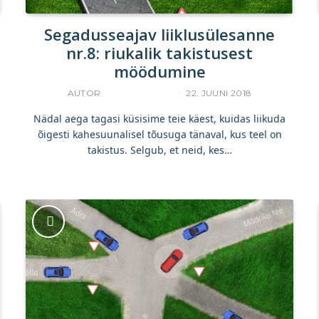
Segadusseajav liiklusülesanne
nr.8: riukalik takistusest
möödumine
AUTOR
UKU TAMPERE
22. JUUNI 2018
Nädal aega tagasi küsisime teie käest, kuidas liikuda
õigesti kahesuunalisel tõusuga tänaval, kus teel on
takistus. Selgub, et neid, kes…