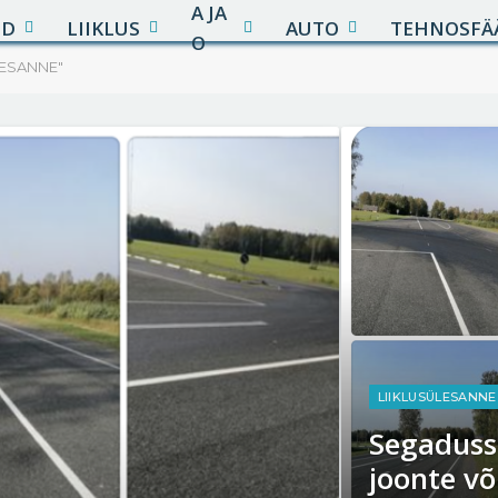
A JA
UD
LIIKLUS
AUTO
TEHNOSFÄ
O
LESANNE"
LIIKLUSÜLESANNE
Segadusse
joonte või