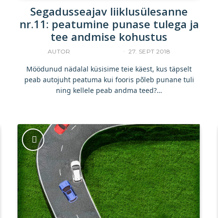
Segadusseajav liiklusülesanne
nr.11: peatumine punase tulega ja
tee andmise kohustus
AUTOR
UKU TAMPERE
27. SEPT 2018
Möödunud nädalal küsisime teie käest, kus täpselt
peab autojuht peatuma kui fooris põleb punane tuli
ning kellele peab andma teed?…