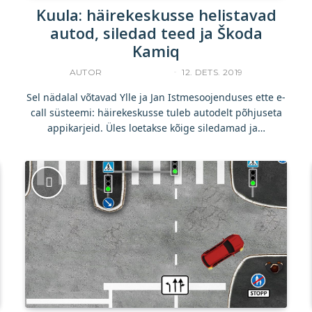
Kuula: häirekeskusse helistavad
autod, siledad teed ja Škoda
Kamiq
AUTOR
ACCELERISTA
12. DETS. 2019
Sel nädalal võtavad Ylle ja Jan Istmesoojenduses ette e-
call süsteemi: häirekeskusse tuleb autodelt põhjuseta
appikarjeid. Üles loetakse kõige siledamad ja…