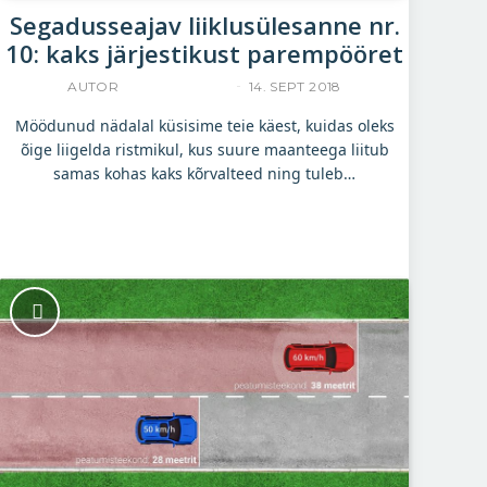
Segadusseajav liiklusülesanne nr.
10: kaks järjestikust parempööret
AUTOR
UKU TAMPERE
14. SEPT 2018
Möödunud nädalal küsisime teie käest, kuidas oleks
õige liigelda ristmikul, kus suure maanteega liitub
samas kohas kaks kõrvalteed ning tuleb…