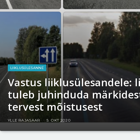
LIIKLUSÜLESANNE
Vastus liiklusülesandele: l
tuleb juhinduda märkidest
tervest mõistusest
YLLE RAJASAAR
5. OKT 2020