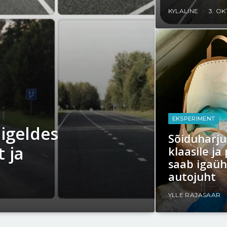
KYLALINE
3. OK
EKSPERIMENT
iigeldes
Sõiduharju
 ja
klaasile ja
saab igaü
autojuht
YLLE RAJASAAR