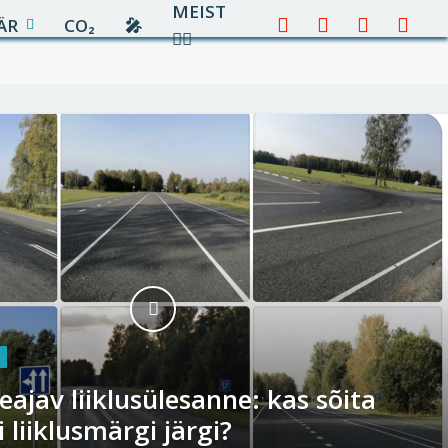
MEIST
ÄR
CO₂
🎤︎︎
Facebook
X
Instagram
YouTu
✍🏻
(Twitter)
ajav liiklusülesanne: kas sõita
 liiklusmärgi järgi?