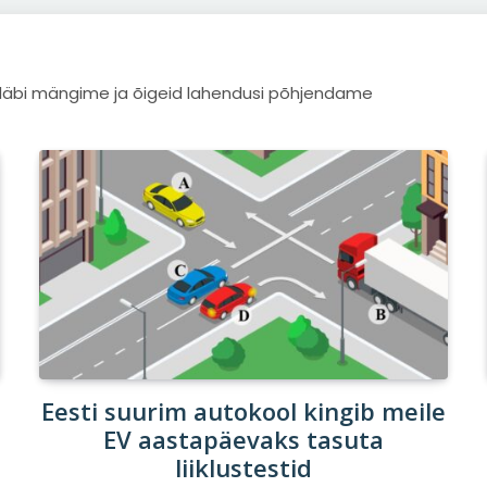
s läbi mängime ja õigeid lahendusi põhjendame
Eesti suurim autokool kingib meile
EV aastapäevaks tasuta
liiklustestid