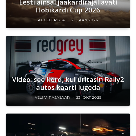
Eesti ainsal jääkardirajal avati
Hobikardi Cup 2026
ACCELERISTA
21. JAAN 2026
Video: see kord, kui üritasin Rally2
autos kaarti lugeda
VELI V. RAJASAAR
23. OKT 2025