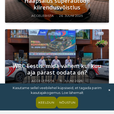
Haapsalus superautode
kiirendusvõistlus
ACCELERISTA
26. JUUNI 2025
WRC Eestis: mida vähem kui kuu
aja pärast oodata on?
ACCELERISTA
19. JUUNI 2025
Kasutame sellel veebilehel küpsiseid, et tagada parim
×
kasutajakogemus. Loe lähemalt
KEELDUN
NÕUSTUN