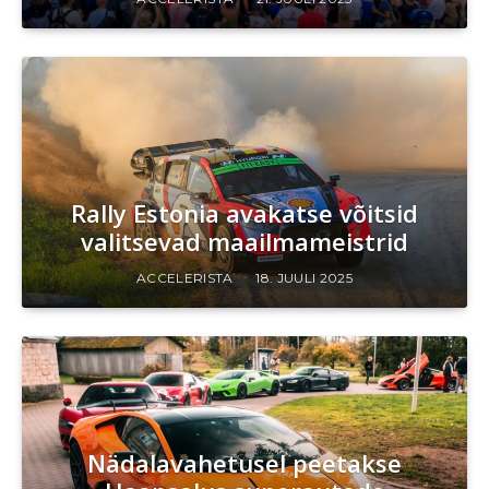
Rally Estonia avakatse võitsid
valitsevad maailmameistrid
ACCELERISTA
18. JUULI 2025
Nädalavahetusel peetakse