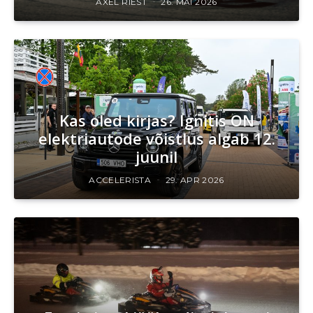
AXEL RIEST
26. MAI 2026
Kas oled kirjas? Ignitis ON
elektriautode võistlus algab 12.
juunil
ACCELERISTA
29. APR 2026