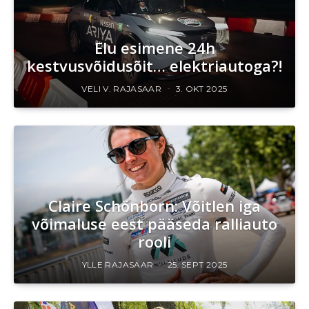
Elu esimene 24h
kestvusvõidusõit… elektriautoga?!
VELI V. RAJASAAR
3. OKT 2025
Claire Schönborn: Võitlen iga
võimaluse eest pääseda ralliauto
rooli
YLLE RAJASAAR
25. SEPT 2025