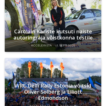
Cärolain Kariste kutsuti naiste
autoringraja võistkonna testile
ACCELERISTA
1. SEPT 2025
WRC Delfi Rally Estonia võitsid
Oliver Solberg ja Elliott
Edmondson
ACCELERISTA
21. JUULI 2025