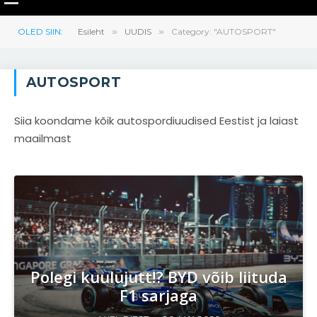
OLED SIIN:
Esileht
»
UUDIS
»
Category: "AUTOSPORT"
AUTOSPORT
Siia koondame kõik autospordiuudised Eestist ja laiast
maailmast
Polegi kuulujutt!? BYD võib liituda
F1 sarjaga