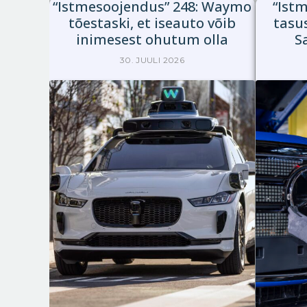
. osa:
“Istmesoojendus” 248: Waymo
“Istm
uvõte
tõestaski, et iseauto võib
tasu
inimesest ohutum olla
S
30. JUULI 2026