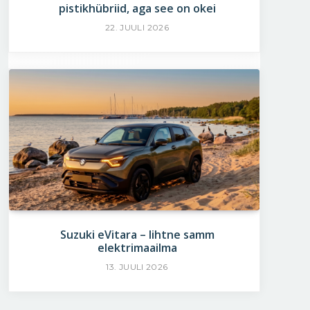
pistikhübriid, aga see on okei
22. JUULI 2026
Suzuki eVitara – lihtne samm
elektrimaailma
13. JUULI 2026