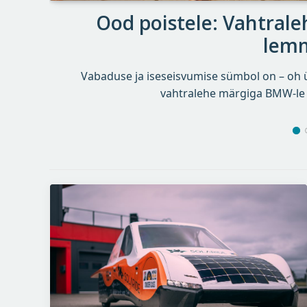
Ood poistele: Vahtra
lem
Vabaduse ja iseseisvumise sümbol on – oh ül
vahtralehe märgiga BMW-le 