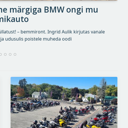
lehe märgiga BMW ongi mu
mikauto
latust! – bemmiront. Ingrid Aulik kirjutas vanale
ja udusulis poistele muheda oodi