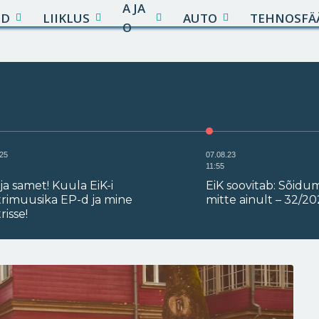
A JA
UD
LIIKLUS
AUTO
TEHNOSFÄ
O
.25
07.08.23
11:55
 ja samet! Kuula EiK-i
EiK soovitab: Sõidu
trimuusika EP-d ja mine
mitte ainult – 32/2
risse!