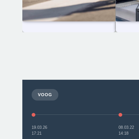
VOOG
19.03.26
08.03.22
17:21
14:18