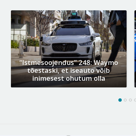
“Istmesoojendus” 248: Waymo
tõestaski, et iseauto võib
inimesest ohutum olla