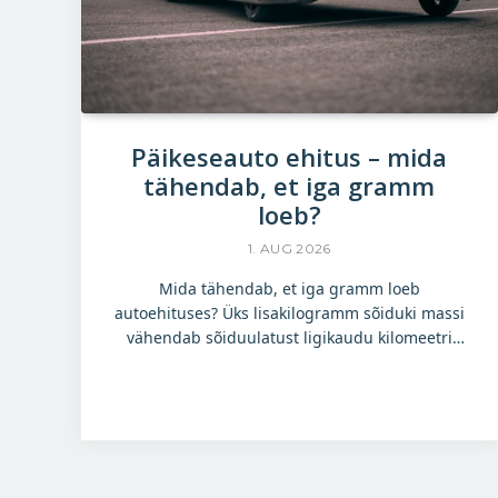
Päikeseauto ehitus – mida
tähendab, et iga gramm
loeb?
1. AUG 2026
Mida tähendab, et iga gramm loeb
autoehituses? Üks lisakilogramm sõiduki massi
vähendab sõiduulatust ligikaudu kilomeetri
võrra. Põhjus peitub veeretakistuses – mida
raskem on auto, seda suurem on pidev
energiakulu rataste veeremisel. Solaride’i
insenerid selgitavad, kuidas sõiduki kaalu
vähendada