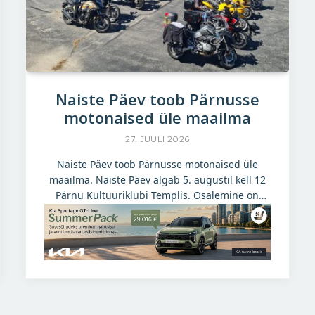
Naiste Päev toob Pärnusse
motonaised üle maailma
27. JUULI 2026
Naiste Päev toob Pärnusse motonaised üle
maailma. Naiste Päev algab 5. augustil kell 12
Pärnu Kultuuriklubi Templis. Osalemine on
tasuta ning oodatud on nii kogenud
mootorratturid kui ka naised, kes alles
mõtlevad mootorrattaga sõitmisele või soovivad
selle maailmaga lähemalt tutvust teha