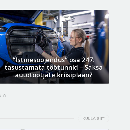
“Istmesoojendus” osa 247:
tasustamata töötunnid – Saksa
autotootjate kriisiplaan?
KUULA SIIT