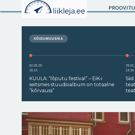
PROOVIT
SÕIDUMUUSIKA
02.05.25
29.01
16:14
14:34
KUULA: “lõputu festival” – EiK-i
Siid
seitsmes stuudioalbum on totaalne
tea
“kõrvauss”
teat