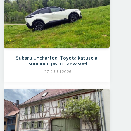
Subaru Uncharted: Toyota katuse all
sündinud pisim Taevasõel
27. JUULI 2026