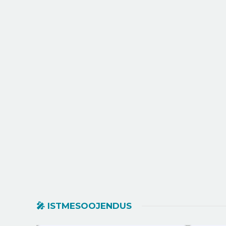
2026: Euroopa autotööstuse
pe
ümbermõtestamise aasta
🎤︎︎ ISTMESOOJENDUS