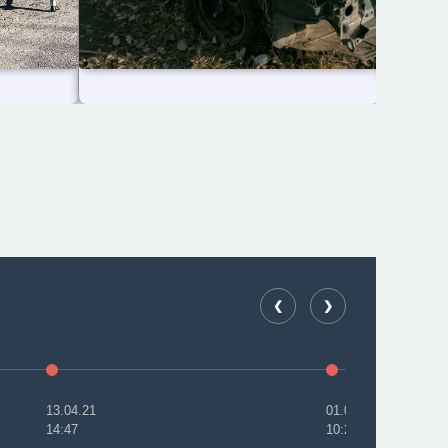
❮
❯
13.04.21
01.04.19
14:47
10:23