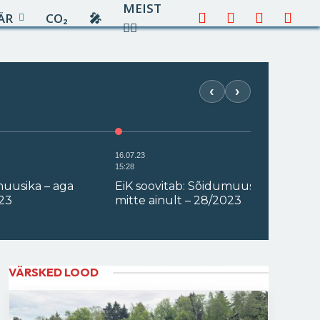
MEIST
ÄR
CO₂
🎤︎︎
Facebook
X
Instagram
YouTu
✍🏻
(Twitter)
‹
›
16.07.23
15:28
muusika – aga
EiK soovitab: Sõidumuusika – aga
023
mitte ainult – 28/2023
VÄRSKED LOOD