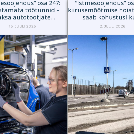
esoojendus” osa 247:
“Istmesoojendus” os
stamata töötunnid –
kiirusemõõtmise hoia
aksa autotootjate
saab kohustuslik
kriisiplaan?
16. JUULI 2026
2. JUULI 2026