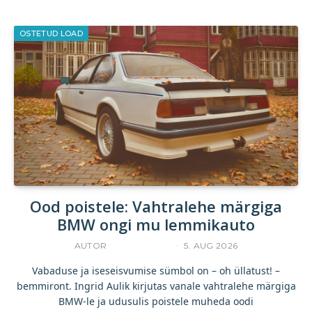
OSTETUD LOAD
Ood poistele: Vahtralehe märgiga
BMW ongi mu lemmikauto
AUTOR
INGRID AULIK
5. AUG 2026
Vabaduse ja iseseisvumise sümbol on – oh üllatust! –
bemmiront. Ingrid Aulik kirjutas vanale vahtralehe märgiga
BMW-le ja udusulis poistele muheda oodi