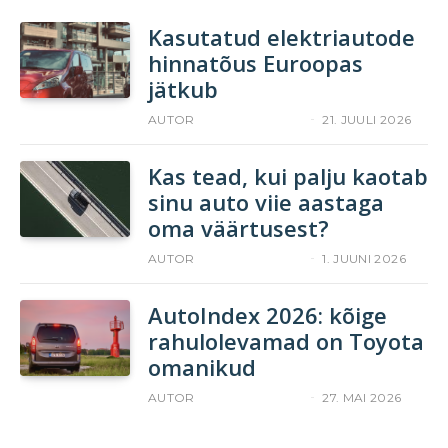
Kasutatud elektriautode
hinnatõus Euroopas
jätkub
AUTOR
YLLE RAJASAAR
21. JUULI 2026
Kas tead, kui palju kaotab
sinu auto viie aastaga
oma väärtusest?
AUTOR
YLLE RAJASAAR
1. JUUNI 2026
AutoIndex 2026: kõige
rahulolevamad on Toyota
omanikud
AUTOR
YLLE RAJASAAR
27. MAI 2026