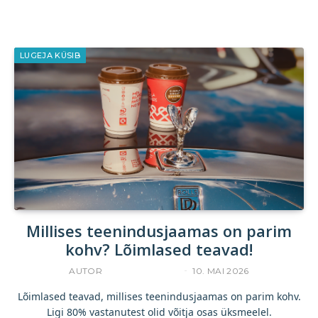
LUGEJA KÜSIB
Millises teenindusjaamas on parim
kohv? Lõimlased teavad!
AUTOR
YLLE RAJASAAR
10. MAI 2026
Lõimlased teavad, millises teenindusjaamas on parim kohv.
Ligi 80% vastanutest olid võitja osas üksmeelel.