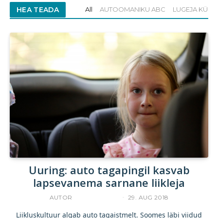
HEA TEADA
All
AUTOOMANIKU ABC
LUGEJA KÜSI
Uuring: auto tagapingil kasvab
lapsevanema sarnane liikleja
AUTOR
ACCELERISTA
29. AUG 2018
Liikluskultuur algab auto tagaistmelt. Soomes läbi viidud