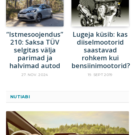
“Istmesoojendus”
Lugeja küsib: kas
210: Saksa TÜV
diiselmootorid
selgitas välja
saastavad
parimad ja
rohkem kui
halvimad autod
bensiinimootorid?
27. NOV. 2024
19. SEPT 2019
NUTIABI