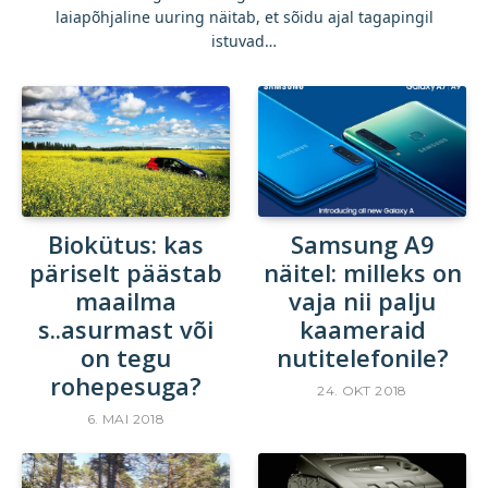
laiapõhjaline uuring näitab, et sõidu ajal tagapingil
istuvad…
Biokütus: kas
Samsung A9
päriselt päästab
näitel: milleks on
maailma
vaja nii palju
s..asurmast või
kaameraid
on tegu
nutitelefonile?
rohepesuga?
24. OKT 2018
6. MAI 2018