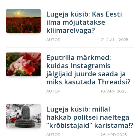
Lugeja küsib: Kas Eesti
ilma mõjutatakse
kliimarelvaga?
AUTOR
YLLE RAJASAAR
21. JUULI 2025
Eputrilla märkmed:
kuidas Instagramis
jälgijaid juurde saada ja
miks kasutada Threadsi?
AUTOR
YLLE RAJASAAR
10. APR 2025
Lugeja küsib: millal
hakkab politsei naeltega
“krõbistajaid” karistama!?
AUTOR
YLLE RAJASAAR
26. APR 2023