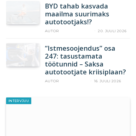
BYD tahab kasvada
maailma suurimaks
autotootjaks!?
AUTOR
YLLE RAJASAAR
20. JUULI 2026
“Istmesoojendus” osa
247: tasustamata
töötunnid – Saksa
autotootjate kriisiplaan?
AUTOR
ACCELERISTA
16. JUULI 2026
INTERVJUU