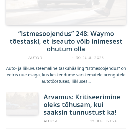
“Istmesoojendus” 248: Waymo
tõestaski, et iseauto võib inimesest
ohutum olla
AUTOR
ACCELERISTA
30. JUULI 2026
Auto- ja liikuvusteemaline taskuhääling “Istmesoojendus” on
eetris uue osaga, kus keskendume värskematele arengutele
autotööstuses, liikluses…
Arvamus: Kritiseerimine
oleks tõhusam, kui
saaksin tunnustust ka!
AUTOR
INGRID AULIK
27. JUULI 2026