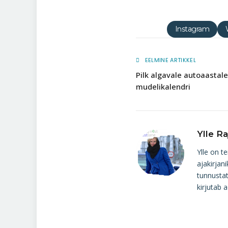
Instagram
EELMINE ARTIKKEL
Pilk algavale autoaastal
mudelikalendri
Ylle Ra
Ylle on t
ajakirjan
tunnustat
kirjutab 