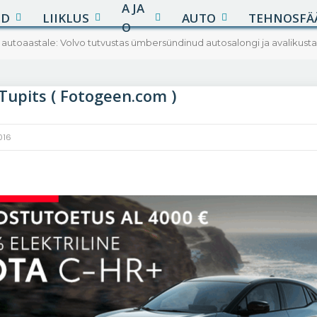
A JA
UD
LIIKLUS
AUTO
TEHNOSFÄ
O
e autoaastale: Volvo tutvustas ümbersündinud autosalongi ja avalikusta
upits ( Fotogeen.com )
016