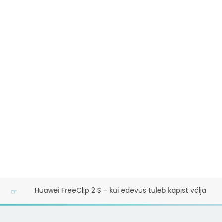
Huawei FreeClip 2 S – kui edevus tuleb kapist välja
☞