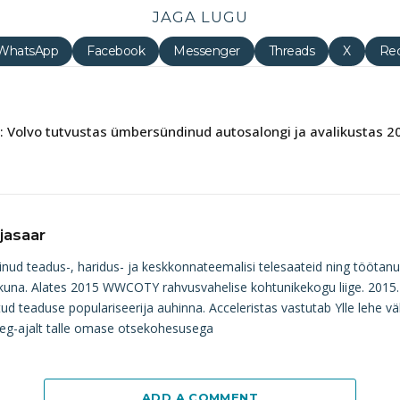
JAGA LUGU
WhatsApp
Facebook
Messenger
Threads
X
Red
e: Volvo tutvustas ümbersündinud autosalongi ja avalikustas 2
jasaar
einud teadus-, haridus- ja keskkonnateemalisi telesaateid ning töötanu
ikuna. Alates 2015 WWCOTY rahvusvahelise kohtunikekogu liige. 2015. aas
ud teaduse populariseerija auhinna. Acceleristas vastutab Ylle lehe v
aeg-ajalt talle omase otsekohesusega
ADD A COMMENT