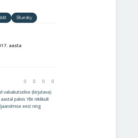
dit
Bluesky
017. aasta
Website
Facebook
Instagram
LinkedIn
d vabakutselise (kirjutava)
tal pälvis Ylle riiklikult
äljaandmise eest ning