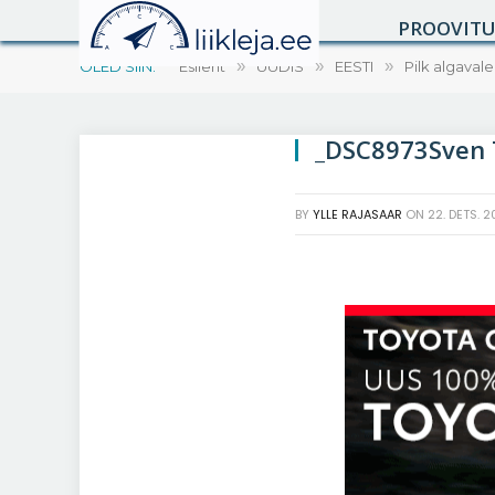
PROOVIT
OLED SIIN:
Esileht
»
UUDIS
»
EESTI
»
Pilk algaval
_DSC8973Sven T
BY
YLLE RAJASAAR
ON
22. DETS. 2