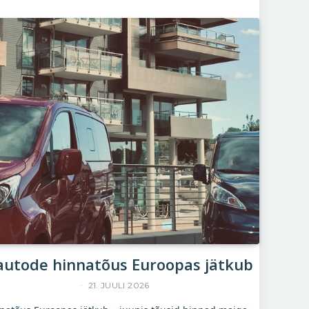
autode hinnatõus Euroopas jätkub
R
YLLE RAJASAAR
21. JUULI 2026