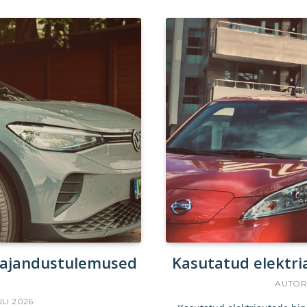
majandustulemused
Kasutatud elektri
d
AUTO
ULI 2026