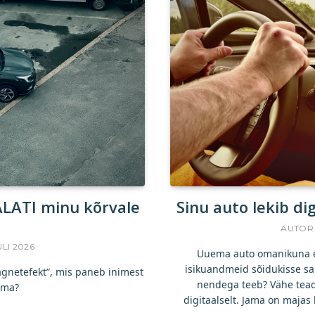
ALATI minu kõrvale
Sinu auto lekib di
AUTOR
ULI 2026
Uuema auto omanikuna e
isikuandmeid sõidukisse sal
agnetefekt”, mis paneb inimest
nendega teeb? Vähe teadv
dma?
digitaalselt. Jama on majas 