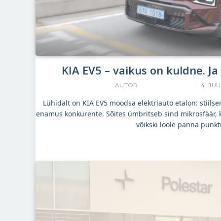
KIA EV5 – vaikus on kuldne. Ja 
AUTOR
YLLE RAJASAAR
4. JUU
Lühidalt on KIA EV5 moodsa elektriauto etalon: stiils
enamus konkurente. Sõites ümbritseb sind mikrosfäär, k
võikski loole panna punkt