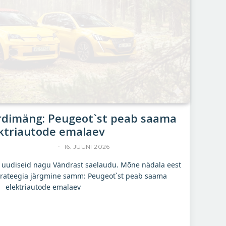
jardimäng: Peugeot`st peab saama
ktriautode emalaev
YLLE RAJASAAR
16. JUUNI 2026
eb uudiseid nagu Vändrast saelaudu. Mõne nädala eest
sstrateegia järgmine samm: Peugeot`st peab saama
elektriautode emalaev