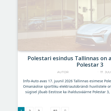
Polestari esindus Tallinnas on 
Polestar 3
AUTOR
YLLE RAJASAAR
17. JU
Info-Auto avas 17. juunil 2026 Tallinnas esimese Pol
Omanäolise sportliku elektriautobrändi huvilistele o
sügisel jõuab Eestisse ka ihaldusväärne Polestar 3
…
Järgmine
1
2
3
92