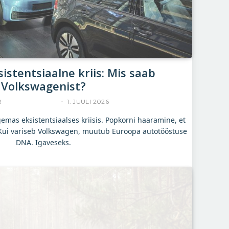
istentsiaalne kriis: Mis saab
Volkswagenist?
R
YLLE RAJASAAR
1. JUULI 2026
mas eksistentsiaalses kriisis. Popkorni haaramine, et
 Kui variseb Volkswagen, muutub Euroopa autotööstuse
DNA. Igaveseks.