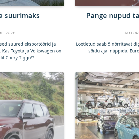
a suurimaks
Pange nupud tag
ULI 2026
AUTOR
sed suured eksportöörid ja
Loetletud saab 5 nörritavat d
 Kas Toyota ja Volkswagen on
sõidu ajal näppida. Eur
il Chery Tiggo!?