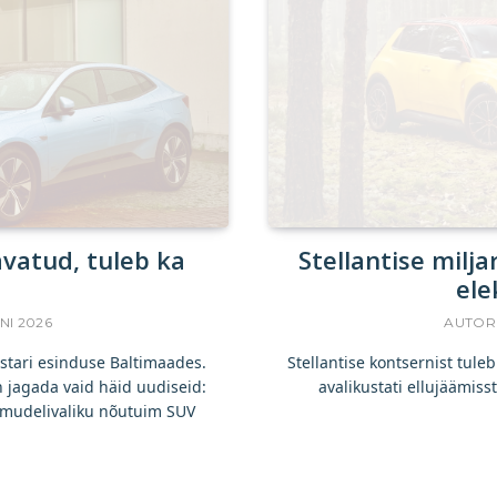
avatud, tuleb ka
Stellantise mil
ele
UNI 2026
AUTOR
estari esinduse Baltimaades.
Stellantise kontsernist tul
n jagada vaid häid uudiseid:
avalikustati ellujäämi
, mudelivaliku nõutuim SUV