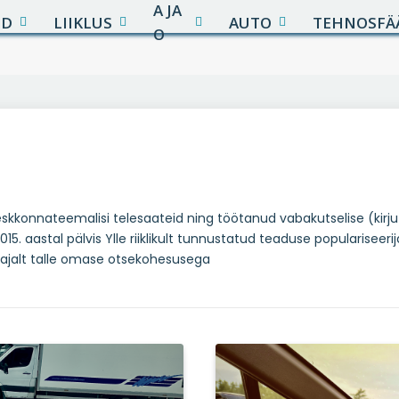
A JA
UD
LIIKLUS
AUTO
TEHNOSFÄ
O
keskkonnateemalisi telesaateid ning töötanud vabakutselise (kir
15. aastal pälvis Ylle riiklikult tunnustatud teaduse populariseeri
-ajalt talle omase otsekohesusega