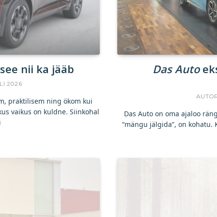
see nii ka jääb
Das Auto
eks
LI 2026
AUTO
em, praktilisem ning ökom kui
us vaikus on kuldne. Siinkohal
Das Auto on oma ajaloo ränge
i
“mängu jälgida”, on kohatu.