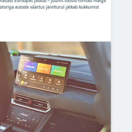
nnatõus Euroopas jätkub – juunis tõusid hinnad maiga
otoriga autode väärtus järelturul jätkab kukkumist