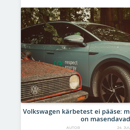
Volkswagen kärbetest ei pääse: 
on masendava
AUTOR
YLLE RAJASAAR
24. JU