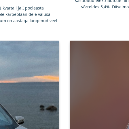
Kasutatud elektriautode hi
võrreldes 5,4%. Diiselmo
 kvartali ja I poolaasta
le kärpeplaanidele valusa
um on aastaga langenud veel