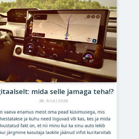
gitaalselt: mida selle jamaga teha!?
YLLE RAJASAAR
28. JUULI 2026
i vaeva enamus meist oma pead küsimusega, mis
vestatakse ja kuhu need liiguvad või kas, kes ja mida
ustatud fakt on, et nii minu kui ka sinu auto lekib
kui järgmine kasutaja laokile jäänud infot kuritarvitab