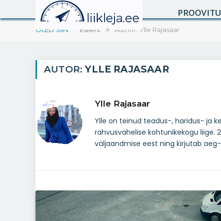
PROOVIT
OLED SIIN:
Esileht
»
Author: Ylle Rajasaar
AUTOR:
YLLE RAJASAAR
Ylle Rajasaar
Ylle on teinud teadus-, haridus- ja 
rahvusvahelise kohtunikekogu liige. 20
väljaandmise eest ning kirjutab aeg