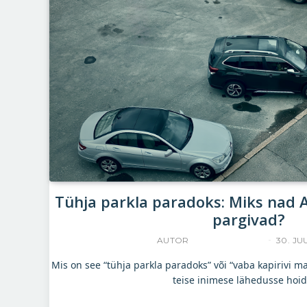
Tühja parkla paradoks: Miks nad 
pargivad?
AUTOR
YLLE RAJASAAR
30. JU
Mis on see “tühja parkla paradoks” või “vaba kapirivi m
teise inimese lähedusse hoi