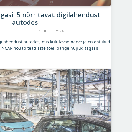
asi: 5 nörritavat digilahendust
autodes
YLLE RAJASAAR
14. JUULI 2026
igilahendust autodes, mis kulutavad närve ja on ohtlikud
o NCAP nõuab teadlaste toel: pange nupud tagasi!