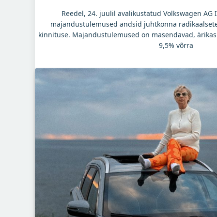
Reedel, 24. juulil avalikustatud Volkswagen AG II
majandustulemused andsid juhtkonna radikaalsete
kinnituse. Majandustulemused on masendavad, ärikas
9,5% võrra