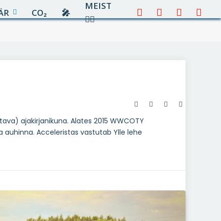
MEIST
ÄR
CO₂
🎤︎︎
Facebook
X
Instagram
YouTu
✍🏻
(Twitter)
Website
Facebook
Instagram
LinkedIn
jutava) ajakirjanikuna. Alates 2015 WWCOTY
ja auhinna. Acceleristas vastutab Ylle lehe