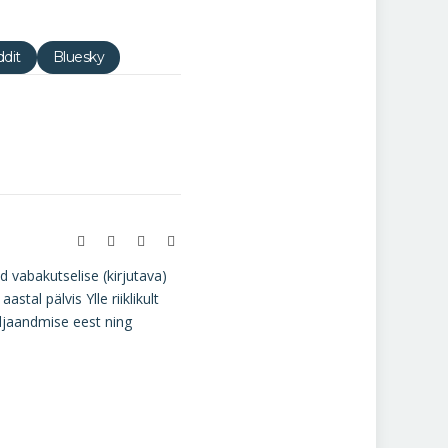
dit
Bluesky
Website
Facebook
Instagram
LinkedIn
d vabakutselise (kirjutava)
tal pälvis Ylle riiklikult
äljaandmise eest ning