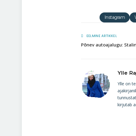
Instagram
EELMINE ARTIKKEL
Põnev autoajalugu: Stalin
Ylle Ra
Ylle on t
ajakirjan
tunnustat
kirjutab 