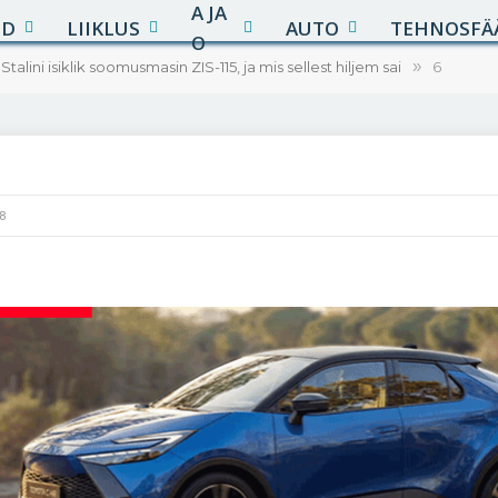
A JA
UD
LIIKLUS
AUTO
TEHNOSFÄ
O
alini isiklik soomusmasin ZIS-115, ja mis sellest hiljem sai
»
6
18