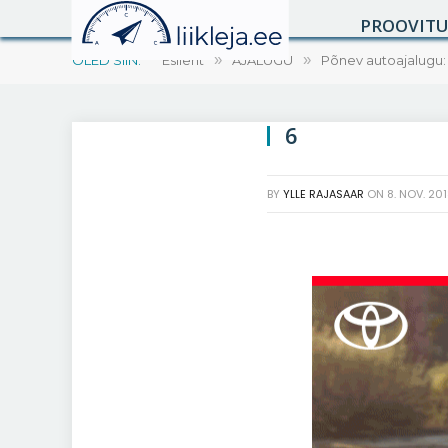
PROOVIT
OLED SIIN:
Esileht
»
AJALUGU
»
Põnev autoajalugu: St
6
BY
YLLE RAJASAAR
ON
8. NOV. 20