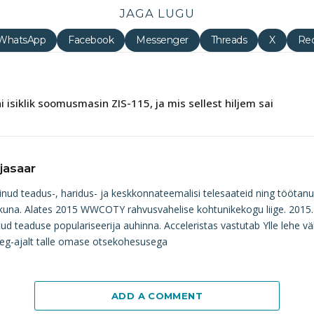
JAGA LUGU
WhatsApp
Facebook
Messenger
Threads
X
Red
i isiklik soomusmasin ZIS-115, ja mis sellest hiljem sai
jasaar
einud teadus-, haridus- ja keskkonnateemalisi telesaateid ning töötanu
ikuna. Alates 2015 WWCOTY rahvusvahelise kohtunikekogu liige. 2015. aas
ud teaduse populariseerija auhinna. Acceleristas vastutab Ylle lehe v
aeg-ajalt talle omase otsekohesusega
ADD A COMMENT