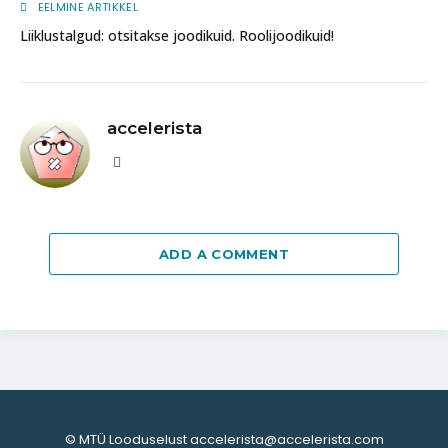
EELMINE ARTIKKEL
Liiklustalgud: otsitakse joodikuid. Roolijoodikuid!
accelerista
Website
ADD A COMMENT
© MTÜ Looduselust accelerista@accelerista.com