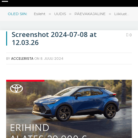
OLED SIIN:
Esileht
»
UUDIS
»
PÄEVAKAJALINE
»
Liiklustalgud: otsitakse joodikuid. Roolijoodikuid!
Screenshot 2024-07-08 at
0
12.03.26
BY
ACCELERISTA
ON
8. JUULI 2024