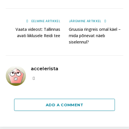
EELMINE ARTIKKEL
JÄRGMINE ARTIKKEL
Vaata videost: Tallinnas
Gruusia ringreis omal käel –
avati liiklusele Reidi tee
mida põnevat näeb
siselennul?
accelerista
Website
ADD A COMMENT