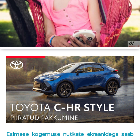
Esimese kogemuse nutikate ekraanidega saab