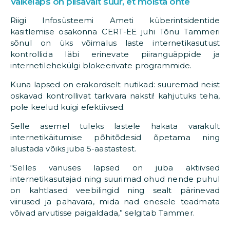
Väikelaps on piisavalt suur, et mõista ohte
Riigi Infosüsteemi Ameti küberintsidentide
käsitlemise osakonna CERT-EE juhi Tõnu Tammeri
sõnul on üks võimalus laste internetikasutust
kontrollida läbi erinevate piiranguäppide ja
internetilehekülgi blokeerivate programmide.
Kuna lapsed on erakordselt nutikad: suuremad neist
oskavad kontrollivat tarkvara naksti! kahjutuks teha,
pole keelud kuigi efektiivsed.
Selle asemel tuleks lastele hakata varakult
internetikäitumise põhitõdesid õpetama ning
alustada võiks juba 5-aastastest.
“Selles vanuses lapsed on juba aktiivsed
internetikasutajad ning suurimad ohud nende puhul
on kahtlased veebilingid ning sealt pärinevad
viirused ja pahavara, mida nad enesele teadmata
võivad arvutisse paigaldada,” selgitab Tammer.