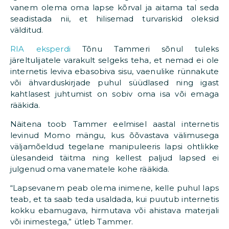
vanem olema oma lapse kõrval ja aitama tal seda
seadistada nii, et hilisemad turvariskid oleksid
välditud.
RIA eksperdi
Tõnu Tammeri sõnul tuleks
järeltulijatele varakult selgeks teha, et nemad ei ole
internetis leviva ebasobiva sisu, vaenulike rünnakute
või ähvarduskirjade puhul süüdlased ning igast
kahtlasest juhtumist on sobiv oma isa või emaga
rääkida.
Näitena toob Tammer eelmisel aastal internetis
levinud Momo mängu, kus õõvastava välimusega
väljamõeldud tegelane manipuleeris lapsi ohtlikke
ülesandeid täitma ning kellest paljud lapsed ei
julgenud oma vanematele kohe rääkida.
“Lapsevanem peab olema inimene, kelle puhul laps
teab, et ta saab teda usaldada, kui puutub internetis
kokku ebamugava, hirmutava või ahistava materjali
või inimestega,” ütleb Tammer.