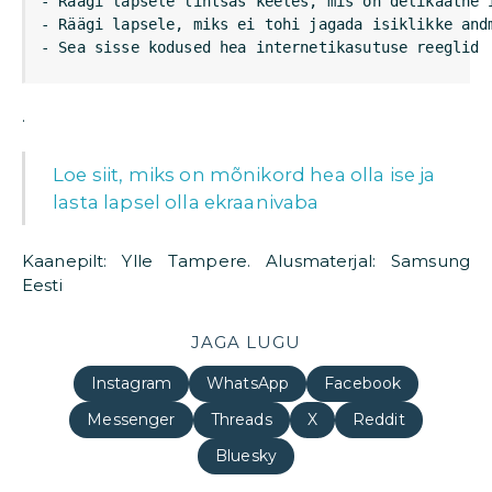
- Räägi lapsele lihtsas keeles, mis on delikaatne i
- Räägi lapsele, miks ei tohi jagada isiklikke andm
- Sea sisse kodused hea internetikasutuse reeglid
.
Loe siit, miks on mõnikord hea olla ise ja
lasta lapsel olla ekraanivaba
Kaanepilt: Ylle Tampere. Alusmaterjal: Samsung
Eesti
JAGA LUGU
Instagram
WhatsApp
Facebook
Messenger
Threads
X
Reddit
Bluesky