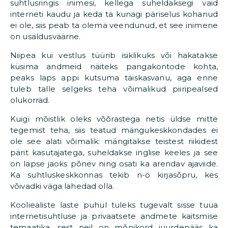
suhtlusringis inimesi, kellega suheldaksegi vaid
interneti kaudu ja keda ta kunagi päriselus kohanud
ei ole, siis peab ta olema veendunud, et see inimene
on usaldusväärne.
Niipea kui vestlus tüürib isiklikuks või hakatakse
küsima andmeid näiteks pangakontode kohta,
peaks laps appi kutsuma täiskasvanu, aga enne
tuleb talle selgeks teha võimalikud piiripealsed
olukorrad.
Kuigi mõistlik oleks võõrastega netis üldse mitte
tegemist teha, siis teatud mängukeskkondades ei
ole see alati võimalik: mängitakse teistest riikidest
pärit kasutajatega, suheldakse inglise keeles ja see
on lapse jaoks põnev ning osati ka arendav ajaviide.
Ka suhtluskeskkonnas tekib n-ö kirjasõpru, kes
võivadki väga lahedad olla.
Kooliealiste laste puhul tuleks tugevalt sisse tuua
internetisuhtluse ja privaatsete andmete kaitsmise
temaatika, sest neil on mõnikord juurdepääs ka