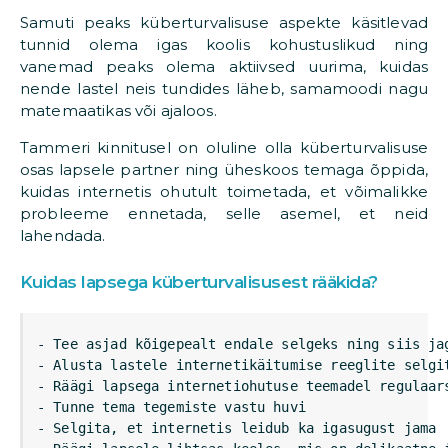
Samuti peaks küberturvalisuse aspekte käsitlevad
tunnid olema igas koolis kohustuslikud ning
vanemad peaks olema aktiivsed uurima, kuidas
nende lastel neis tundides läheb, samamoodi nagu
matemaatikas või ajaloos.
Tammeri kinnitusel on oluline olla küberturvalisuse
osas lapsele partner ning üheskoos temaga õppida,
kuidas internetis ohutult toimetada, et võimalikke
probleeme ennetada, selle asemel, et neid
lahendada.
Kuidas lapsega küberturvalisusest rääkida?
- Tee asjad kõigepealt endale selgeks ning siis jag
- Alusta lastele internetikäitumise reeglite selgit
- Räägi lapsega internetiohutuse teemadel regulaars
- Tunne tema tegemiste vastu huvi

- Selgita, et internetis leidub ka igasugust jama
