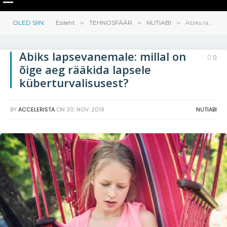
OLED SIIN:
Esileht
»
TEHNOSFÄÄR
»
NUTIABI
»
Abiks lapsevanemale: millal on õige aeg rääkida lapsele küberturvalisusest?
Abiks lapsevanemale: millal on
0
õige aeg rääkida lapsele
küberturvalisusest?
BY
ACCELERISTA
ON
30. NOV. 2019
NUTIABI