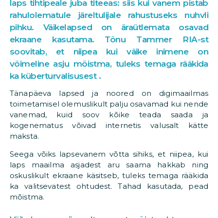
laps tihtipeale juba titeeas: siis kui vanem pistab
rahulolematule järeltulijale rahustuseks nuhvli
pihku. Väikelapsed on äraütlemata osavad
ekraane kasutama. Tõnu Tammer RIA-st
soovitab, et niipea kui väike inimene on
võimeline asju mõistma, tuleks temaga rääkida
ka küberturvalisusest .
Tänapäeva lapsed ja noored on digimaailmas
toimetamisel olemuslikult palju osavamad kui nende
vanemad, kuid soov kõike teada saada ja
kogenematus võivad internetis valusalt kätte
maksta.
Seega võiks lapsevanem võtta sihiks, et niipea, kui
laps maailma asjadest aru saama hakkab ning
oskuslikult ekraane käsitseb, tuleks temaga rääkida
ka valitsevatest ohtudest. Tahad kasutada, pead
mõistma.