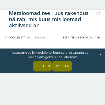
Metsloomad teel: uus rakendus
0
näitab, mis kuus mis loomad
aktiivsed on
BY
ACCELERISTA
ON
11. JUULI 2020
EESTI TEED
,
KESKKOND
,
NUTIABI
Kasutame sellel veebilehel küpsiseid, et tagada parim
×
kasutajakogemus. Loe lähemalt
KEELDUN
NÕUSTUN