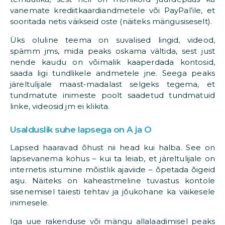
vanemate krediitkaardiandmetele või PayPal’ile, et
sooritada netis väikseid oste (näiteks mängusiseselt).
Üks oluline teema on suvalised lingid, videod,
spämm jms, mida peaks oskama vältida, sest just
nende kaudu on võimalik kaaperdada kontosid,
saada ligi tundlikele andmetele jne. Seega peaks
järeltulijale maast-madalast selgeks tegema, et
tundmatute inimeste poolt saadetud tundmatuid
linke, videosid jm ei klikita.
Usalduslik suhe lapsega on A ja O
Lapsed haaravad õhust nii head kui halba. See on
lapsevanema kohus – kui ta leiab, et järeltulijale on
internetis istumine mõistlik ajaviide – õpetada õigeid
asju. Näiteks on kaheastmeline tuvastus kontole
sisenemisel täiesti tehtav ja jõukohane ka väikesele
inimesele.
Iga uue rakenduse või mängu allalaadimisel peaks