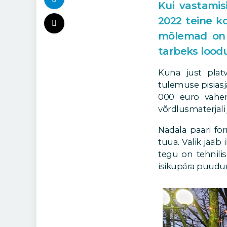
Kui vastamis
2022 teine ko
mõlemad on e
tarbeks lood
Kuna just pla
tulemuse pisiasj
000 euro vahem
võrdlusmaterjali
Nädala paari for
tuua. Valik jääb
tegu on tehnili
isikupära puudum