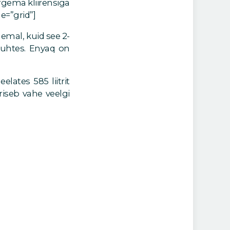
rgema kliirensiga
e=”grid”]
emal, kuid see 2-
suhtes. Enyaq on
lates 585 liitrit
riseb vahe veelgi