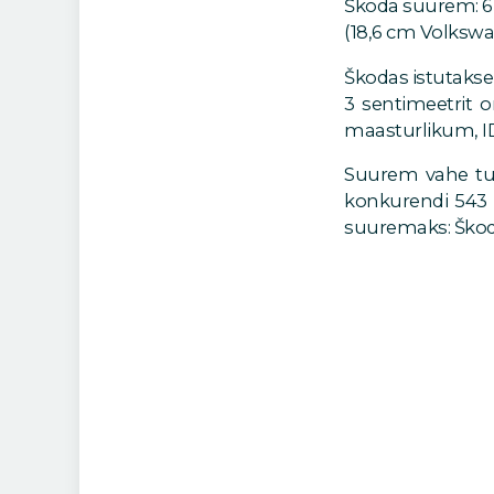
Škoda suurem: 6,
(18,6 cm Volkswag
Škodas istutakse
3 sentimeetrit 
maasturlikum, ID
Suurem vahe tule
konkurendi 543 v
suuremaks: Škoda 