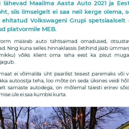
i lähevad Maailma Aasta Auto 2021 ja Ees
ht, siis ilmselgelt ei saa neil kerge olema,
hitatud Volkswageni Grupi spetsiaalselt 
ud platvormile MEB.
tvorm määrab auto tähtsaimad omadused, otsust
ad. Ning kuna selles hinnaklassis (letihind jääb ümma
ikku) võiks klient oma raha eest ka pisut mugav
 jagub.
maat ei võimalda üht paarilist teisest paremaks või v
 ikka autoostja teha, loo mõte on seda üksnes veidi hõl
selt sarnaste autodega, on mõlemal täiesti erinev sõ
ise üle ei saa kumbki kurta.