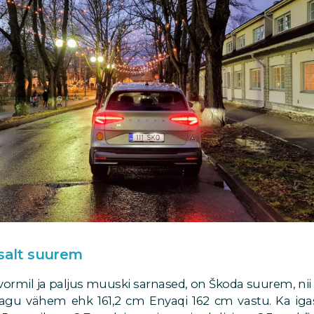
tsalt suurem
vormil ja paljus muuski sarnased, on Škoda suurem, nii 
i jagu vähem ehk 161,2 cm Enyaqi 162 cm vastu. Ka i