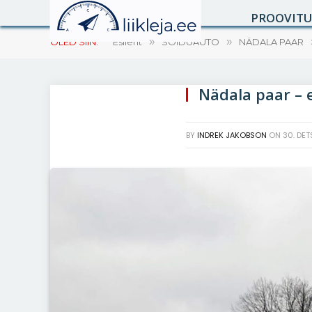
PROOVIT
OLED SIIN:
Esileht
»
SÕIDUAUTO
»
NÄDALA PAAR
Nädala paar – 
BY
INDREK JAKOBSON
ON
30. DET