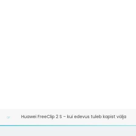
Huawei FreeClip 2 S – kui edevus tuleb kapist välja
☞