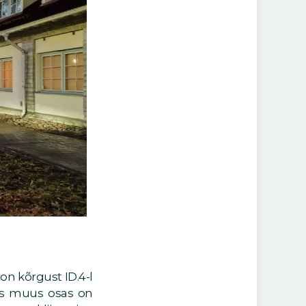
on kõrgust ID.4-l
gas muus osas on