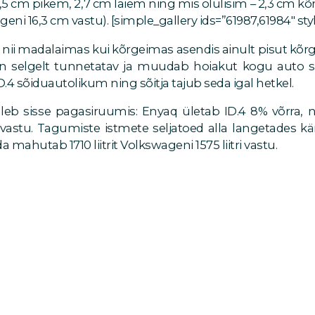
5 cm pikem, 2,7 cm laiem ning mis olulisim – 2,3 cm kõ
eni 16,3 cm vastu). [simple_gallery ids=”61987,61984″ styl
 nii madalaimas kui kõrgeimas asendis ainult pisut kõrg
on selgelt tunnetatav ja muudab hoiakut kogu auto 
.4 sõiduautolikum ning sõitja tajub seda igal hetkel.
b sisse pagasiruumis: Enyaq ületab ID.4 8% võrra, nee
astu. Tagumiste istmete seljatoed alla langetades kä
mahutab 1710 liitrit Volkswageni 1575 liitri vastu.