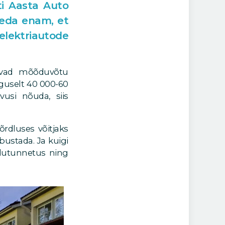
ti Aasta Auto
 seda enam, et
elektriautode
avad mõõduvõtu
rguselt 40 000-60
usi nõuda, siis
õrdluses võitjaks
bustada. Ja kuigi
idutunnetus ning