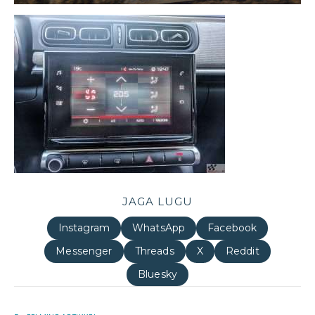
JAGA LUGU
Instagram
WhatsApp
Facebook
Messenger
Threads
X
Reddit
Bluesky