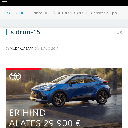
OLED SIIN:
Esileht
»
SÕIDETUD AUTOD
»
Citroën C3 – pisut alla nelja meetri hea tuju autot!
sidrun-15
0
BY
YLLE RAJASAAR
ON
4. AUG 2017