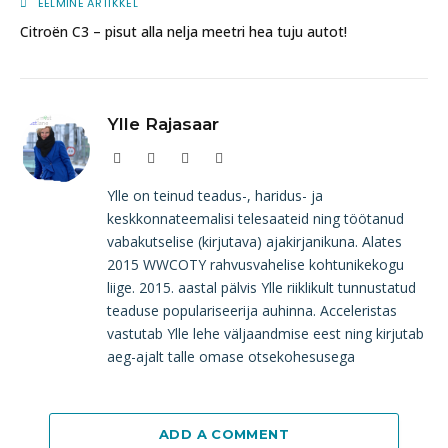
EELMINE ARTIKKEL
Citroën C3 – pisut alla nelja meetri hea tuju autot!
Ylle Rajasaar
Website
Facebook
Instagram
LinkedIn
Ylle on teinud teadus-, haridus- ja
keskkonnateemalisi telesaateid ning töötanud
vabakutselise (kirjutava) ajakirjanikuna. Alates
2015 WWCOTY rahvusvahelise kohtunikekogu
liige. 2015. aastal pälvis Ylle riiklikult tunnustatud
teaduse populariseerija auhinna. Acceleristas
vastutab Ylle lehe väljaandmise eest ning kirjutab
aeg-ajalt talle omase otsekohesusega
ADD A COMMENT