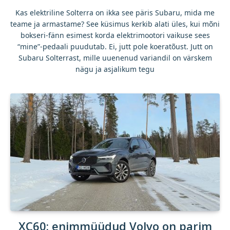
Kas elektriline Solterra on ikka see päris Subaru, mida me
teame ja armastame? See küsimus kerkib alati üles, kui mõni
bokseri-fänn esimest korda elektrimootori vaikuse sees
“mine”-pedaali puudutab. Ei, jutt pole koeratõust. Jutt on
Subaru Solterrast, mille uuenenud variandil on värskem
nägu ja asjalikum tegu
XC60: enimmüüdud Volvo on parim