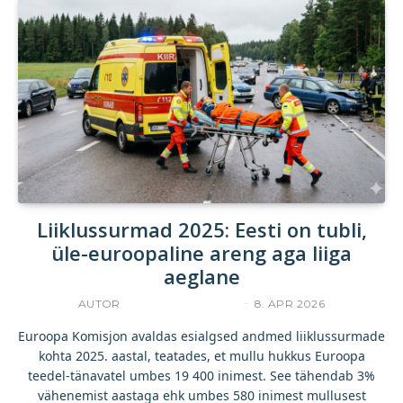
Liiklussurmad 2025: Eesti on tubli,
üle-euroopaline areng aga liiga
aeglane
AUTOR
INDREK JAKOBSON
8. APR 2026
Euroopa Komisjon avaldas esialgsed andmed liiklussurmade
kohta 2025. aastal, teatades, et mullu hukkus Euroopa
teedel-tänavatel umbes 19 400 inimest. See tähendab 3%
vähenemist aastaga ehk umbes 580 inimest mullusest