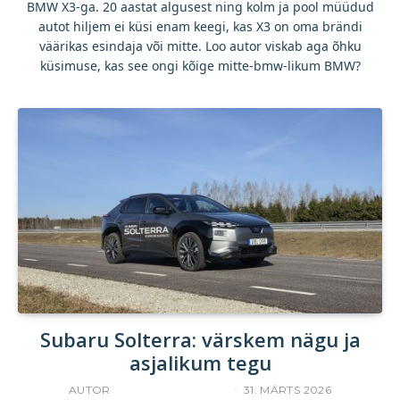
BMW X3-ga. 20 aastat algusest ning kolm ja pool müüdud
autot hiljem ei küsi enam keegi, kas X3 on oma brändi
väärikas esindaja või mitte. Loo autor viskab aga õhku
küsimuse, kas see ongi kõige mitte-bmw-likum BMW?
Subaru Solterra: värskem nägu ja
asjalikum tegu
AUTOR
INDREK JAKOBSON
31. MÄRTS 2026