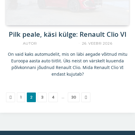
Pilk peale, käsi külge: Renault Clio VI
AUTOR
INDREK JAKOBSON
26. VEEBR 2026
On vaid kaks automudelit, mis on läbi aegade võitnud mitu
Euroopa aasta auto tiitlit. Üks neist on värskelt kuuenda
põlvkonnani jõudnud Renault Clio. Mida Renault Clio VI
endast kujutab?
Eelmine
…
Järgmine
1
2
3
4
30