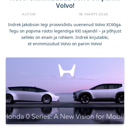
Volvo!
AUTOR
INDREK JAKOBSON
18. MÄRTS 2026
Indrek Jakobson tegi proovisõidu uuenenud Volvo XC60ga.
Tegu on popima rootsi legendiga XXI sajandil – ja põhjust
selleks on enam ja rohkem. Indrek kirjutabki,
et enimmüüdud Volvo on parim Volvo!