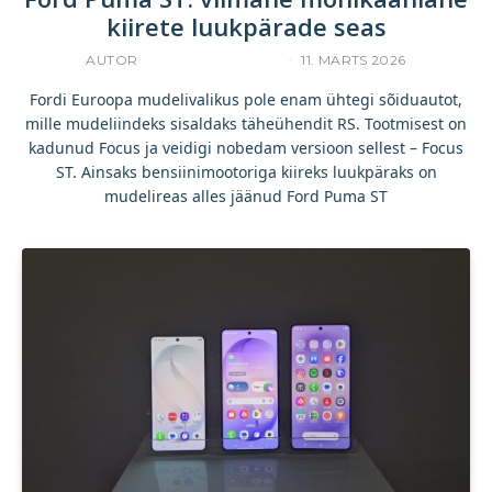
kiirete luukpärade seas
AUTOR
INDREK JAKOBSON
11. MÄRTS 2026
Fordi Euroopa mudelivalikus pole enam ühtegi sõiduautot,
mille mudeliindeks sisaldaks täheühendit RS. Tootmisest on
kadunud Focus ja veidigi nobedam versioon sellest – Focus
ST. Ainsaks bensiinimootoriga kiireks luukpäraks on
mudelireas alles jäänud Ford Puma ST