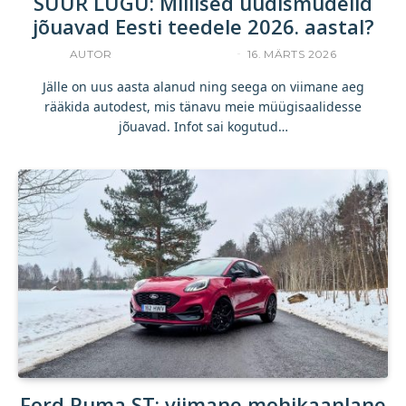
SUUR LUGU: Millised uudismudelid
jõuavad Eesti teedele 2026. aastal?
AUTOR
INDREK JAKOBSON
16. MÄRTS 2026
Jälle on uus aasta alanud ning seega on viimane aeg
rääkida autodest, mis tänavu meie müügisaalidesse
jõuavad. Infot sai kogutud…
Ford Puma ST: viimane mohikaanlane