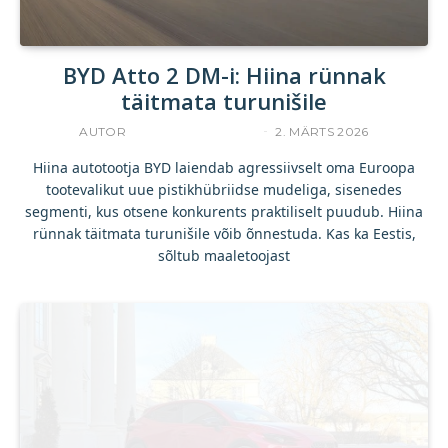
BYD Atto 2 DM-i: Hiina rünnak
täitmata turunišile
AUTOR
INDREK JAKOBSON
2. MÄRTS 2026
Hiina autotootja BYD laiendab agressiivselt oma Euroopa
tootevalikut uue pistikhübriidse mudeliga, sisenedes
segmenti, kus otsene konkurents praktiliselt puudub. Hiina
rünnak täitmata turunišile võib õnnestuda. Kas ka Eestis,
sõltub maaletoojast