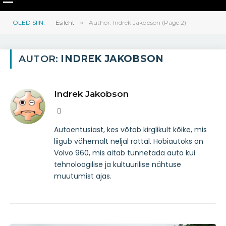
OLED SIIN:
Esileht
»
Author: Indrek Jakobson (Page 2)
AUTOR:
INDREK JAKOBSON
Indrek Jakobson
Website
Autoentusiast, kes võtab kirglikult kõike, mis
liigub vähemalt neljal rattal. Hobiautoks on
Volvo 960, mis aitab tunnetada auto kui
tehnoloogilise ja kultuurilise nähtuse
muutumist ajas.