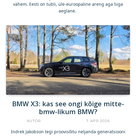
vähem. Eesti on tubli, üle-euroopaline areng aga liiga
aeglane.
BMW X3: kas see ongi kõige mitte-
bmw-likum BMW?
AUTOR
INDREK JAKOBSON
7. APR 2026
Indrek Jakobson tegi proovisõitu neljanda generatsiooni