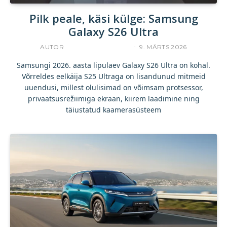
Pilk peale, käsi külge: Samsung
Galaxy S26 Ultra
AUTOR
INDREK JAKOBSON
9. MÄRTS 2026
Samsungi 2026. aasta lipulaev Galaxy S26 Ultra on kohal.
Võrreldes eelkäija S25 Ultraga on lisandunud mitmeid
uuendusi, millest olulisimad on võimsam protsessor,
privaatsusrežiimiga ekraan, kiirem laadimine ning
täiustatud kaamerasüsteem