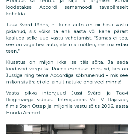
Hooldus sai tehtud ja kirja ja järgmisel korral
loodetakse Accordi samamoodi tavapäraselt
kohelda.
Jussi Svärd tõdes, et kuna auto on nii hästi vastu
pidanud, siis võiks ta ehk aasta või kahe pärast
kaaluda selle uue vastu vahetamist. “Samas ei tea,
see on väga hea auto, eks ma mõtlen, mis ma edasi
teen.”
Kiusatus on miljon ikka ise täis sõita. Ja seda
loodavad vargsi ka Rocca esinduse meistrid, kes on
Jussiga ning tema Accordiga sõbrunenud – mis see
miljon siis ära ei ole, ainult natuke ongi veel minna!
Vaata pikka intervjuud Jussi Svärdi ja Taavi
Ringimäega videost. Intervjueeris Veli V. Rajasaar,
filmis Sten Ottep ja miljonile vastu sõitis 2006. aasta
Honda Accord.