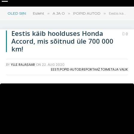
OLED SIIN:
Esileht
»
A JA O
»
POPID AUTOD
»
Eestis käib hoolduses Honda Accord, mis sõitnud üle 700 000 km!
Eestis käib hoolduses Honda
0
Accord, mis sõitnud üle 700 000
km!
BY
YLLE RAJASAAR
ON
22. AUG 2020
EESTI
,
POPID AUTOD
,
REPORTAAŽ
,
TOIMETAJA VALIK