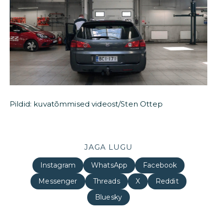
Pildid: kuvatõmmised videost/Sten Ottep
JAGA LUGU
Instagram
WhatsApp
Facebook
Messenger
Threads
X
Reddit
Bluesky