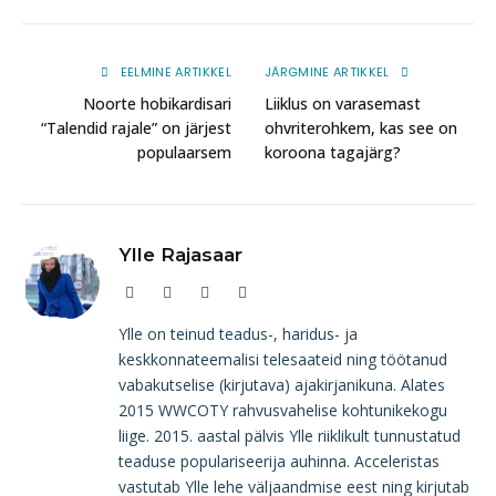
EELMINE ARTIKKEL
JÄRGMINE ARTIKKEL
Noorte hobikardisari
Liiklus on varasemast
“Talendid rajale” on järjest
ohvriterohkem, kas see on
populaarsem
koroona tagajärg?
Ylle Rajasaar
Website
Facebook
Instagram
LinkedIn
Ylle on teinud teadus-, haridus- ja
keskkonnateemalisi telesaateid ning töötanud
vabakutselise (kirjutava) ajakirjanikuna. Alates
2015 WWCOTY rahvusvahelise kohtunikekogu
liige. 2015. aastal pälvis Ylle riiklikult tunnustatud
teaduse populariseerija auhinna. Acceleristas
vastutab Ylle lehe väljaandmise eest ning kirjutab