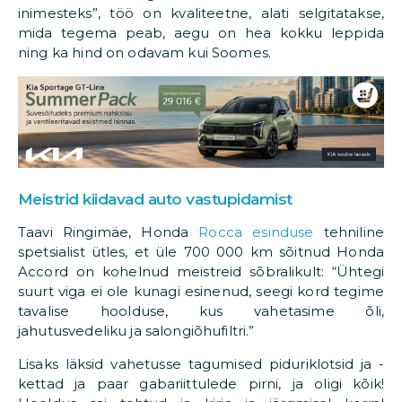
inimesteks”, töö on kvaliteetne, alati selgitatakse,
mida tegema peab, aegu on hea kokku leppida
ning ka hind on odavam kui Soomes.
Meistrid kiidavad auto vastupidamist
Taavi Ringimäe, Honda
Rocca esinduse
tehniline
spetsialist ütles, et üle 700 000 km sõitnud Honda
Accord on kohelnud meistreid sõbralikult: “Ühtegi
suurt viga ei ole kunagi esinenud, seegi kord tegime
tavalise hoolduse, kus vahetasime õli,
jahutusvedeliku ja salongiõhufiltri.”
Lisaks läksid vahetusse tagumised piduriklotsid ja -
kettad ja paar gabariittulede pirni, ja oligi kõik!