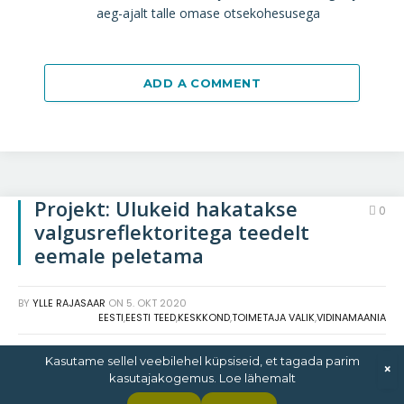
aeg-ajalt talle omase otsekohesusega
ADD A COMMENT
Projekt: Ulukeid hakatakse
0
valgusreflektoritega teedelt
eemale peletama
BY
YLLE RAJASAAR
ON
5. OKT 2020
EESTI
,
EESTI TEED
,
KESKKOND
,
TOIMETAJA VALIK
,
VIDINAMAANIA
Kasutame sellel veebilehel küpsiseid, et tagada parim
×
kasutajakogemus. Loe lähemalt