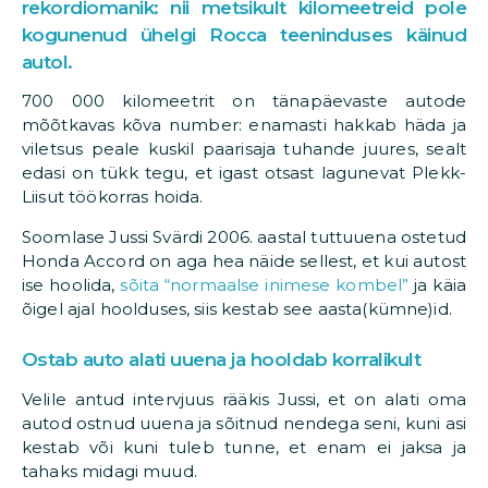
rekordiomanik: nii metsikult kilomeetreid pole
kogunenud ühelgi Rocca teeninduses käinud
autol.
700 000 kilomeetrit on tänapäevaste autode
mõõtkavas kõva number: enamasti hakkab häda ja
viletsus peale kuskil paarisaja tuhande juures, sealt
edasi on tükk tegu, et igast otsast lagunevat Plekk-
Liisut töökorras hoida.
Soomlase Jussi Svärdi 2006. aastal tuttuuena ostetud
Honda Accord on aga hea näide sellest, et kui autost
ise hoolida,
sõita “normaalse inimese kombel”
ja käia
õigel ajal hoolduses, siis kestab see aasta(kümne)id.
Ostab auto alati uuena ja hooldab korralikult
Velile antud intervjuus rääkis Jussi, et on alati oma
autod ostnud uuena ja sõitnud nendega seni, kuni asi
kestab või kuni tuleb tunne, et enam ei jaksa ja
tahaks midagi muud.