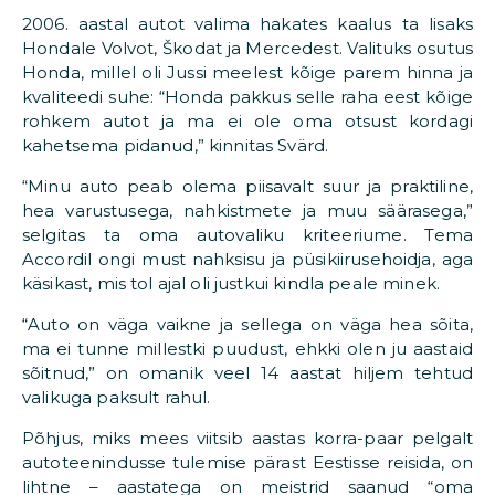
2006. aastal autot valima hakates kaalus ta lisaks
Hondale Volvot, Škodat ja Mercedest. Valituks osutus
Honda, millel oli Jussi meelest kõige parem hinna ja
kvaliteedi suhe: “Honda pakkus selle raha eest kõige
rohkem autot ja ma ei ole oma otsust kordagi
kahetsema pidanud,” kinnitas Svärd.
“Minu auto peab olema piisavalt suur ja praktiline,
hea varustusega, nahkistmete ja muu säärasega,”
selgitas ta oma autovaliku kriteeriume. Tema
Accordil ongi must nahksisu ja püsikiirusehoidja, aga
käsikast, mis tol ajal oli justkui kindla peale minek.
“Auto on väga vaikne ja sellega on väga hea sõita,
ma ei tunne millestki puudust, ehkki olen ju aastaid
sõitnud,” on omanik veel 14 aastat hiljem tehtud
valikuga paksult rahul.
Põhjus, miks mees viitsib aastas korra-paar pelgalt
autoteenindusse tulemise pärast Eestisse reisida, on
lihtne – aastatega on meistrid saanud “oma