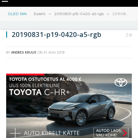
OLED SIIN:
Esileht
»
20190831-p19-0420-a5-rgb
»
20190831-p19-0420-a5-rgb
20190831-p19-0420-a5-rgb
0
BY
ANDRES KRUUS
ON
31. AUG 2019