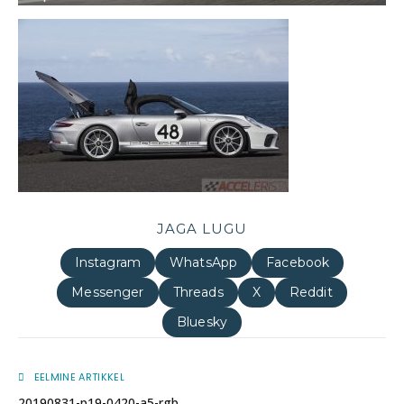
JAGA LUGU
Instagram
WhatsApp
Facebook
Messenger
Threads
X
Reddit
Bluesky
EELMINE ARTIKKEL
20190831-p19-0420-a5-rgb