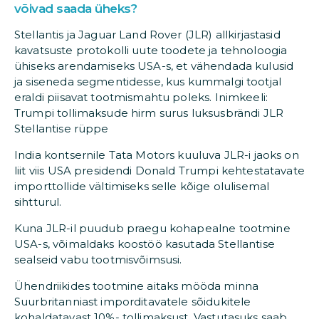
võivad saada üheks?
Stellantis ja Jaguar Land Rover (JLR) allkirjastasid
kavatsuste protokolli uute toodete ja tehnoloogia
ühiseks arendamiseks USA-s, et vähendada kulusid
ja siseneda segmentidesse, kus kummalgi tootjal
eraldi piisavat tootmismahtu poleks. Inimkeeli:
Trumpi tollimaksude hirm surus luksusbrändi JLR
Stellantise rüppe
India kontsernile Tata Motors kuuluva JLR-i jaoks on
liit viis USA presidendi Donald Trumpi kehtestatavate
importtollide vältimiseks selle kõige olulisemal
sihtturul.
Kuna JLR-il puudub praegu kohapealne tootmine
USA-s, võimaldaks koostöö kasutada Stellantise
sealseid vabu tootmisvõimsusi.
Ühendriikides tootmine aitaks mööda minna
Suurbritanniast imporditavatele sõidukitele
kohaldatavast 10%- tollimaksust. Vastutasuks saab