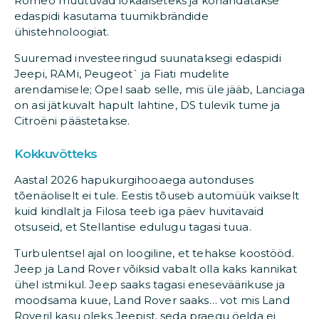
Romeo muutuvad lokaalseteks ja kohandatakse
edaspidi kasutama tuumikbrändide
ühistehnoloogiat.
Suuremad investeeringud suunataksegi edaspidi
Jeepi, RAMi, Peugeot` ja Fiati mudelite
arendamisele; Opel saab selle, mis üle jääb, Lanciaga
on asi jätkuvalt hapult lahtine, DS tulevik tume ja
Citroëni päästetakse.
Kokkuvõtteks
Aastal 2026 hapukurgihooaega autonduses
tõenäoliselt ei tule. Eestis tõuseb automüük vaikselt
kuid kindlalt ja Filosa teeb iga päev huvitavaid
otsuseid, et Stellantise edulugu tagasi tuua.
Turbulentsel ajal on loogiline, et tehakse koostööd.
Jeep ja Land Rover võiksid vabalt olla kaks kannikat
ühel istmikul. Jeep saaks tagasi eneseväärikuse ja
moodsama kuue, Land Rover saaks… vot mis Land
Roveril kasu oleks Jeepist, seda praegu öelda ei