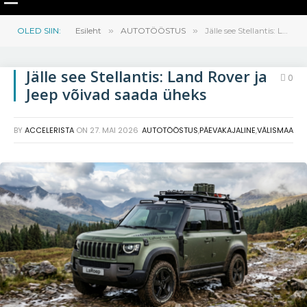
OLED SIIN:
Esileht
»
AUTOTÖÖSTUS
»
Jälle see Stellantis: Land Rover ja Jeep võivad saada üheks
Jälle see Stellantis: Land Rover ja
0
Jeep võivad saada üheks
BY
ACCELERISTA
ON
27. MAI 2026
AUTOTÖÖSTUS
,
PÄEVAKAJALINE
,
VÄLISMAA