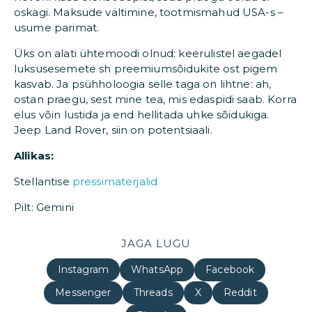
oskagi. Maksude vältimine, tootmismahud USA-s –
usume parimat.
Üks on alati ühtemoodi olnud: keerulistel aegadel
luksusesemete sh preemiumsõidukite ost pigem
kasvab. Ja psühholoogia selle taga on lihtne: ah,
ostan praegu, sest mine tea, mis edaspidi saab. Korra
elus võin lustida ja end hellitada uhke sõidukiga.
Jeep Land Rover, siin on potentsiaali.
Allikas:
Stellantise
pressimaterjalid
Pilt: Gemini
JAGA LUGU
Instagram
WhatsApp
Facebook
Messenger
Threads
X
Reddit