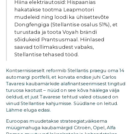
Hiina elektriautosid: Hispaanias
hakatakse tootma Leapmotori
mudeleid ning loodi ka ühisettevõte
Dongfengiga (Stellantise osalus 51%), et
turustada ja toota Voyah brändi
sõidukeid Prantsusmaal. Hiinlased
saavad tollimaksudest vabaks,
Stellantise tehased tööd.
Kontsernisiseselt reformib Stellantis praegu oma 14
automargi portfelli, et korvata endise juhi Carlos
Tavaresi kaubamärkide alafinantseerimisest tingitud
turuosa kaotust – nüüd on see kõva häälega välja
öeldud, et just Tavarese tehtud valed otsused on
viinud Stellantise kahjumisse. Süüdlane on leitud.
Lähme eluga edasi.
Euroopas muudetakse strateegiat,väiksema
müügimahuga kaubamärgid Citroën, Opel, Alfa