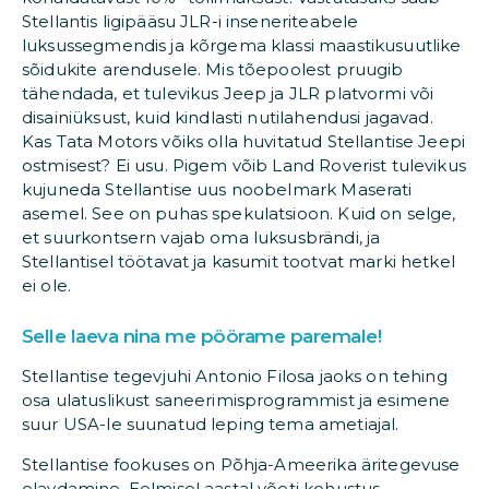
Stellantis ligipääsu JLR-i inseneriteabele
luksussegmendis ja kõrgema klassi maastikusuutlike
sõidukite arendusele. Mis tõepoolest pruugib
tähendada, et tulevikus Jeep ja JLR platvormi või
disainiüksust, kuid kindlasti nutilahendusi jagavad.
Kas Tata Motors võiks olla huvitatud Stellantise Jeepi
ostmisest? Ei usu. Pigem võib Land Roverist tulevikus
kujuneda Stellantise uus noobelmark Maserati
asemel. See on puhas spekulatsioon. Kuid on selge,
et suurkontsern vajab oma luksusbrändi, ja
Stellantisel töötavat ja kasumit tootvat marki hetkel
ei ole.
Selle laeva nina me pöörame paremale!
Stellantise tegevjuhi Antonio Filosa jaoks on tehing
osa ulatuslikust saneerimisprogrammist ja esimene
suur USA-le suunatud leping tema ametiajal.
Stellantise fookuses on Põhja-Ameerika äritegevuse
elavdamine. Eelmisel aastal võeti kohustus