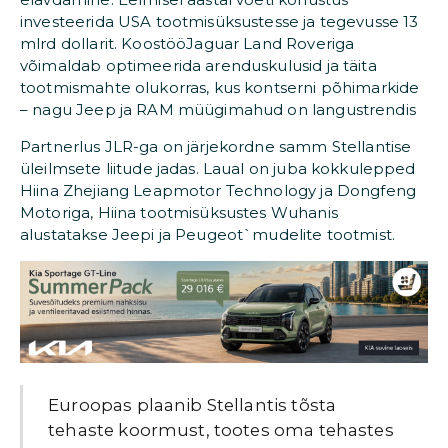
investeerida USA tootmisüksustesse ja tegevusse 13
mlrd dollarit. KoostööJaguar Land Roveriga
võimaldab optimeerida arenduskulusid ja täita
tootmismahte olukorras, kus kontserni põhimarkide
– nagu Jeep ja RAM müügimahud on langustrendis
Partnerlus JLR-ga on järjekordne samm Stellantise
üleilmsete liitude jadas. Laual on juba kokkulepped
Hiina Zhejiang Leapmotor Technology ja Dongfeng
Motoriga, Hiina tootmisüksustes Wuhanis
alustatakse Jeepi ja Peugeot`mudelite tootmist.
Euroopas plaanib Stellantis tõsta
tehaste koormust, tootes oma tehastes