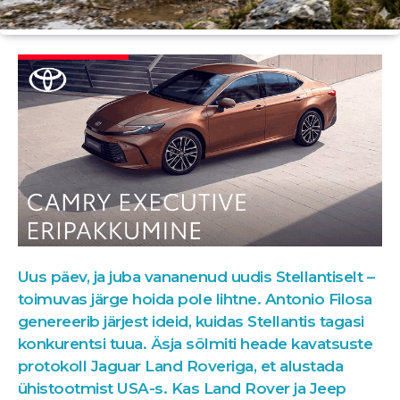
Uus päev, ja juba vananenud uudis Stellantiselt –
toimuvas järge hoida pole lihtne. Antonio Filosa
genereerib järjest ideid, kuidas Stellantis tagasi
konkurentsi tuua. Äsja sõlmiti heade kavatsuste
protokoll Jaguar Land Roveriga, et alustada
ühistootmist USA-s. Kas Land Rover ja Jeep