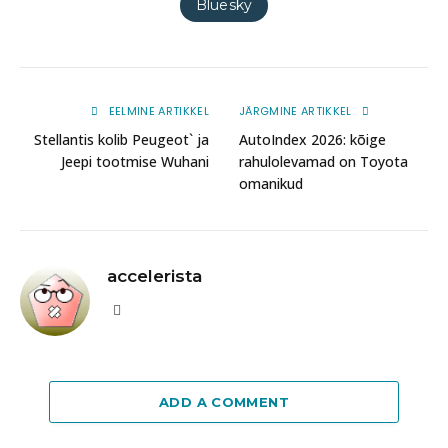
Bluesky
EELMINE ARTIKKEL
JÄRGMINE ARTIKKEL
Stellantis kolib Peugeot` ja
AutoIndex 2026: kõige
Jeepi tootmise Wuhani
rahulolevamad on Toyota
omanikud
accelerista
Website
ADD A COMMENT