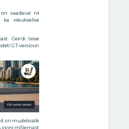
on saadaval nii
 ka viieukselise
st. Cee’di teise
odeti GT-versioon
üd on mudelivalik
s jooni mõlemast