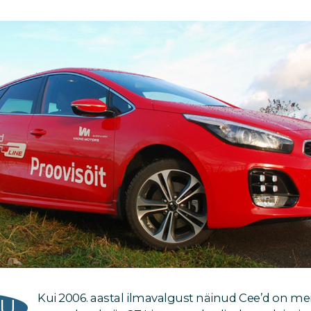
Kui 2006. aastal ilmavalgust näinud Cee’d on m
GU