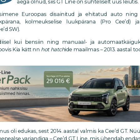
aega olnud, siis GT Line on suhteliselt uus leiutis.
simene Euroopas disainitud ja ehitatud auto ning 
ukpärana, kolmeukselise luukpärana (Pro Cee’d) ja
e’d SW).
diisel kui bensiin ning manuaal- ja automaatkäiguka
ovis Kia kätt nn
hot hatch
ide maailmas – 2013. aastal to
us oli edukas, sest 2014. aastal valmis ka Cee’d GT. Nü
hepealse variandiga – Cee’d GT Line, mis ühendab enda