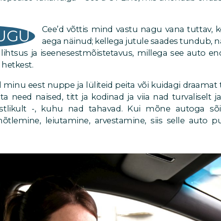
Cee’d võttis mind vastu nagu vana tuttav,
UGU
aega näinud; kellega jutule saades tundub, 
 lihtsus ja iseenesestmõistetavus, millega see auto end
hetkest.
 minu eest nuppe ja lüliteid peita või kuidagi draama
ta need naised, titt ja kodinad ja viia nad turvaliselt 
tlikult -, kuhu nad tahavad. Kui mõne autoga sõ
õtlemine, leiutamine, arvestamine, siis selle auto 