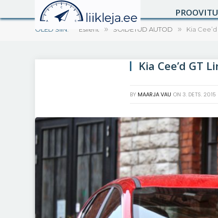
PROOVIT
OLED SIIN:
Esileht
»
SÕIDETUD AUTOD
»
Kia Cee’d 
Kia Cee’d GT Li
BY
MAARJA VAU
ON
3. DETS. 2015