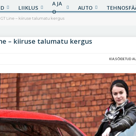
A JA
UD
LIIKLUS
AUTO
TEHNOSFÄ
O
GT Line – kiiruse talumatu kergus
ne – kiiruse talumatu kergus
KIA
,
SÕIDETUD A