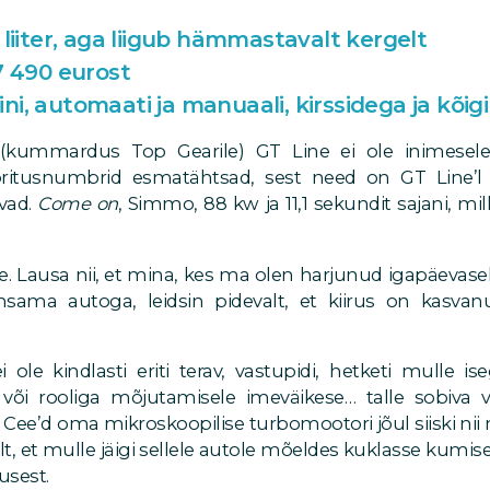
 liiter, aga liigub hämmastavalt kergelt
7 490 eurost
siini, automaati ja manuaali, kirssidega ja kõigi
(kummardus Top Gearile) GT Line ei ole inimesele,
ooritusnumbrid esmatähtsad, sest need on GT Line’
vad.
Come on
, Simmo, 88 kw ja 11,1 sekundit sajani, mi
. Lausa nii, et mina, kes ma olen harjunud igapäevasel
sama autoga, leidsin pidevalt, et kiirus on kasvanu
i ole kindlasti eriti terav, vastupidi, hetketi mulle is
või rooliga mõjutamisele imeväikese… talle sobiva vi
e Cee’d oma mikroskoopilise turbomootori jõul siiski nii
elt, et mulle jäigi sellele autole mõeldes kuklasse kumi
usest.