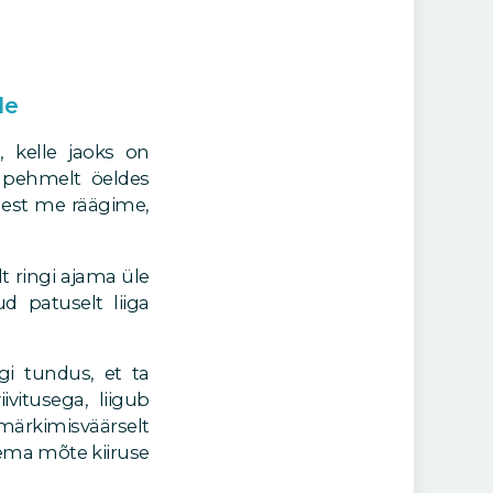
le
 kelle jaoks on
l pehmelt öeldes
llest me räägime,
t ringi ajama üle
d patuselt liiga
egi tundus, et ta
ivitusega, liigub
 märkimisväärselt
sema mõte kiiruse