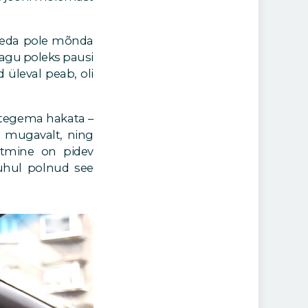
 keda pole mõnda
nagu poleks pausi
 üleval peab, oli
t tegema hakata –
ja mugavalt, ning
itmine on pidev
puhul polnud see