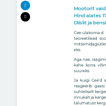
Mootorit vaid
Hind alates 1
Diislit ja ben
Cee-ülakoma-d 
teoreetilised s
mittemidagiütle
eks.
Aga näe, räägime
kahe korra võim
suureks.
Ja kuigi Cee’d e
reageerib gaasi 
suhteliselt kerg
innukalt ja kerg
talumatust kerg