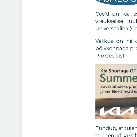
Cee’d on Kia e
viieukselise lu
universaalina (Ce
Valikus on nii 
põlvkonnaga pro
Pro Cee’dist.
Tundub, et tulem
täienenud ka va