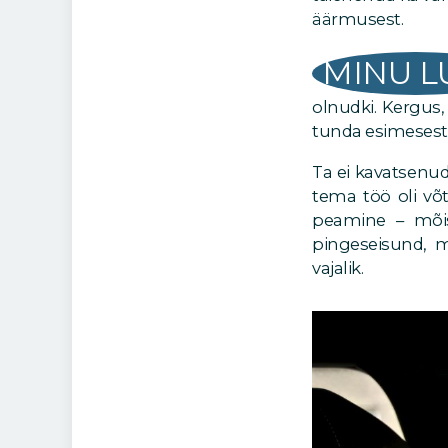
äärmusest.
MINU L
olnudki. Kergus,
tunda esimesest 
Ta ei kavatsenud
tema töö oli võt
peamine – mõis
pingeseisund, m
vajalik.