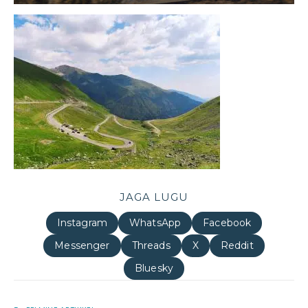
JAGA LUGU
Instagram
WhatsApp
Facebook
Messenger
Threads
X
Reddit
Bluesky