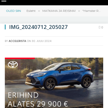
OLED SIIN:
Esileht
»
MATKAMA JA REISIMA!
»
“Hamster Rohelise lehega” Rumeeniasse ehk natukene hull on okei
IMG_20240712_205027
0
BY
ACCELERISTA
ON
30. JUULI 2024