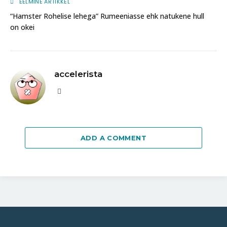
EELMINE ARTIKKEL
“Hamster Rohelise lehega” Rumeeniasse ehk natukene hull
on okei
accelerista
Website
ADD A COMMENT