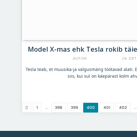
Model X-mas ehk Tesla rokib täi
AUTOR
ACCELERISTA
26. DET
Tesla teab, et muusika-ja valgusmäng töötavad alati. Eri
siis, kui sul on käepärast kolm ah
Eelmine
…
…
1
398
399
400
401
402