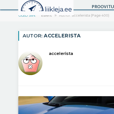
PROOVIT
OLED SIIN:
Esileht
»
Author: accelerista (Page 400)
AUTOR:
ACCELERISTA
accelerista