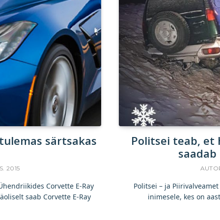
 tulemas särtsakas
Politsei teab, et
saadab 
S. 2015
AUTO
Ühendriikides Corvette E-Ray
Politsei – ja Piirivalveam
oliselt saab Corvette E-Ray
inimesele, kes on aas