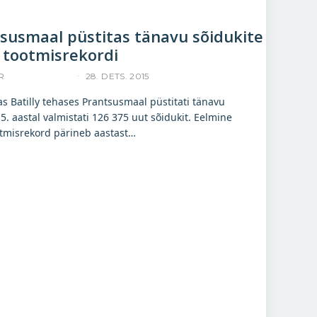
tsusmaal püstitas tänavu sõidukite
tootmisrekordi
R
ACCELERISTA
28. DETS. 2015
as Batilly tehases Prantsusmaal püstitati tänavu
. aastal valmistati 126 375 uut sõidukit. Eelmine
tmisrekord pärineb aastast…