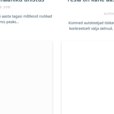
S. 2015
AUTO
 aasta tagasi mõtlesid nutikad
, mis peaks…
Kümned autotootjad töötava
konkreetselt välja öelnud,