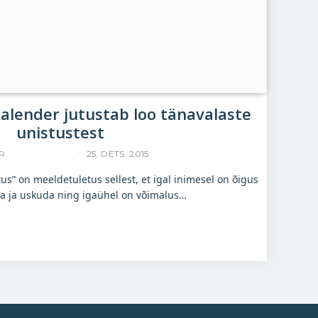
kalender jutustab loo tänavalaste
unistustest
R
ACCELERISTA
25. DETS. 2015
s” on meeldetuletus sellest, et igal inimesel on õigus
da ja uskuda ning igaühel on võimalus…