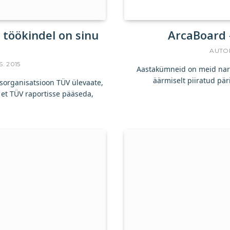
 töökindel on sinu
ArcaBoard 
AUTO
S. 2015
Aastakümneid on meid narrit
äärmiselt piiratud pär
usorganisatsioon TÜV ülevaate,
, et TÜV raportisse pääseda,