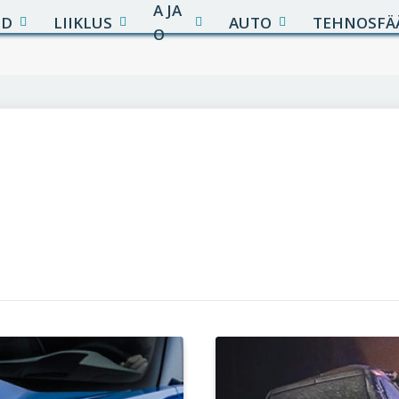
A JA
UD
LIIKLUS
AUTO
TEHNOSFÄ
O