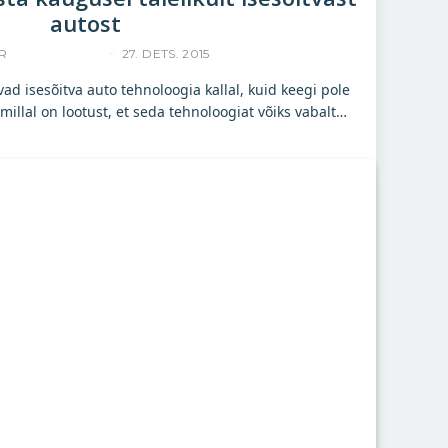
autost
R
ACCELERISTA
27. DETS. 2015
d isesõitva auto tehnoloogia kallal, kuid keegi pole
 millal on lootust, et seda tehnoloogiat võiks vabalt…