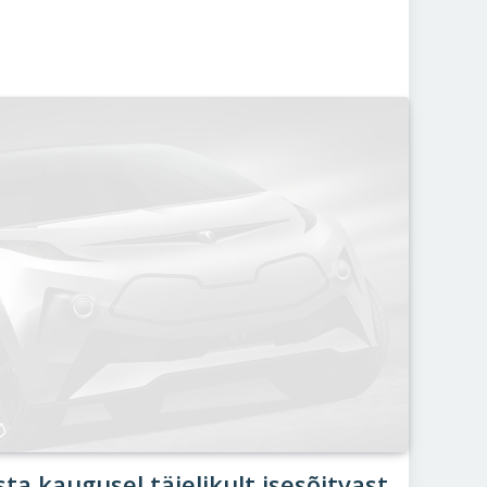
ta kaugusel täielikult isesõitvast