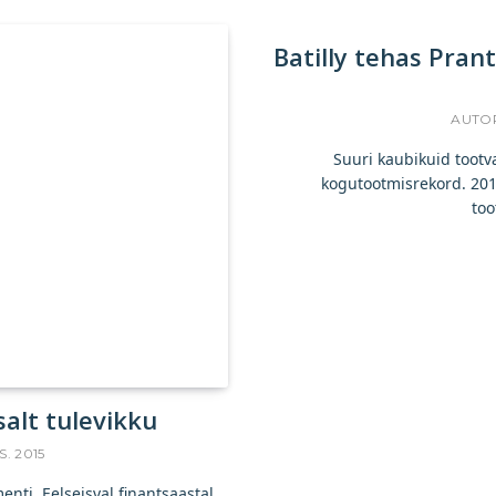
Batilly tehas Pran
AUTO
Suuri kaubikuid tootv
kogutootmisrekord. 2015
too
alt tulevikku
S. 2015
nti. Eelseisval finantsaastal