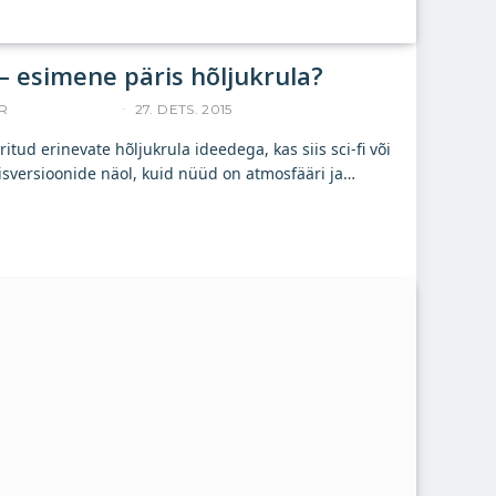
– esimene päris hõljukrula?
R
ACCELERISTA
27. DETS. 2015
ud erinevate hõljukrula ideedega, kas siis sci-fi või
isversioonide näol, kuid nüüd on atmosfääri ja…