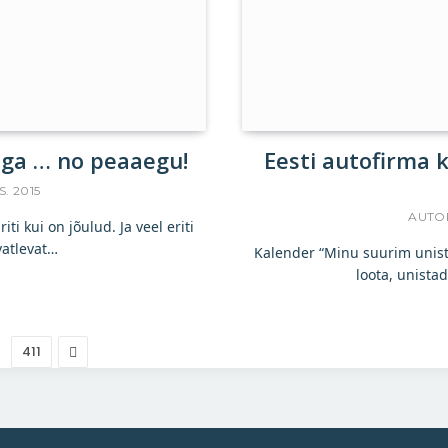
ega … no peaaegu!
Eesti autofirma 
S. 2015
AUTO
ti kui on jõulud. Ja veel eriti
vatlevat…
Kalender “Minu suurim unistu
loota, unista
Järgmine
411