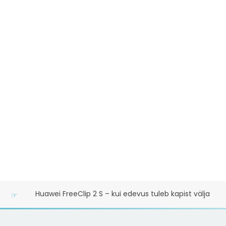
Ood poistele: Vahtralehe märgiga BMW ongi mu lemmikaut