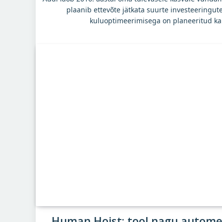
plaanib ettevõte jätkata suurte investeeringute
kuluoptimeerimisega on planeeritud kap
Human Hoist: tool nagu autome