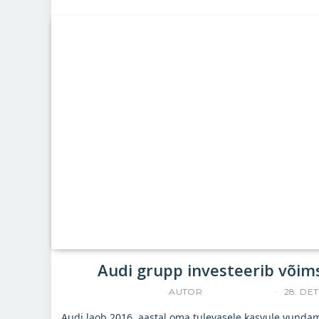
Audi grupp investeerib võims
AUTOR
ACCELERISTA
28. DET
Audi laob 2016. aastal oma tulevasele kasvule vundame