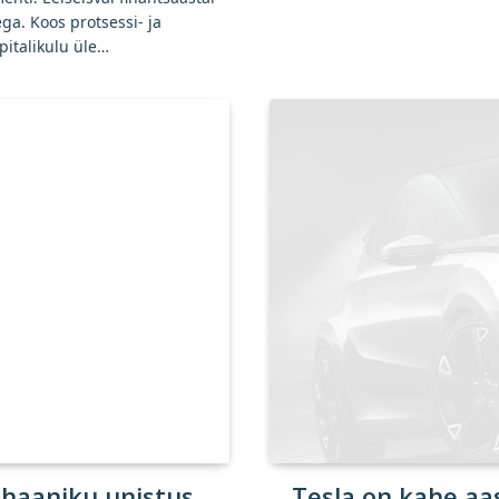
ga. Koos protsessi- ja
italikulu üle…
haaniku unistus
Tesla on kahe aas