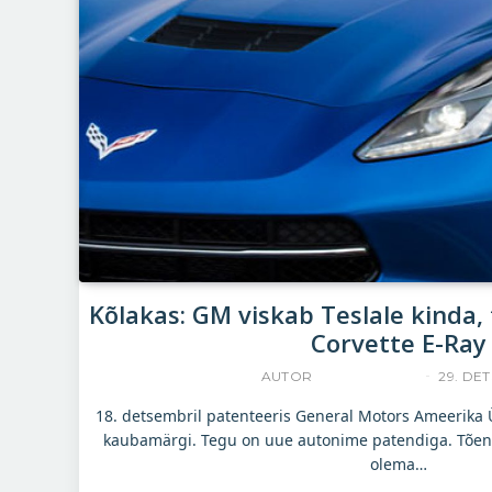
Kõlakas: GM viskab Teslale kinda,
Corvette E-Ray
AUTOR
ACCELERISTA
29. DET
18. detsembril patenteeris General Motors Ameerika 
kaubamärgi. Tegu on uue autonime patendiga. Tõenä
olema…