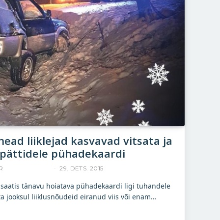
 head liiklejad kasvavad vitsata ja
pättidele pühadekaardi
R
ACCELERISTA
29. DETS. 2015
et saatis tänavu hoiatava pühadekaardi ligi tuhandele
ta jooksul liiklusnõudeid eiranud viis või enam…