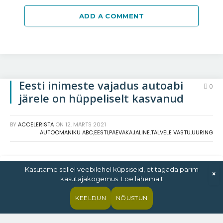
ADD A COMMENT
Eesti inimeste vajadus autoabi
0
järele on hüppeliselt kasvanud
BY
ACCELERISTA
ON
12. MÄRTS 2021
AUTOOMANIKU ABC
,
EESTI
,
PÄEVAKAJALINE
,
TALVELE VASTU
,
UURING
Kasutame sellel veebilehel küpsiseid, et tagada parim
×
kasutajakogemus. Loe lähemalt
KEELDUN
NÕUSTUN