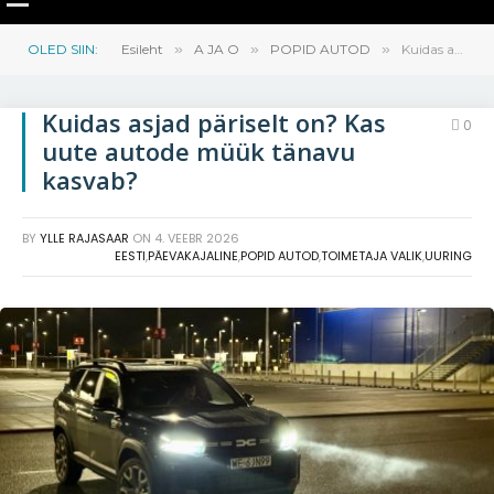
OLED SIIN:
Esileht
»
A JA O
»
POPID AUTOD
»
Kuidas asjad päriselt on? Kas uute autode müük tänavu kasvab?
Kuidas asjad päriselt on? Kas
0
uute autode müük tänavu
kasvab?
BY
YLLE RAJASAAR
ON
4. VEEBR 2026
EESTI
,
PÄEVAKAJALINE
,
POPID AUTOD
,
TOIMETAJA VALIK
,
UURING