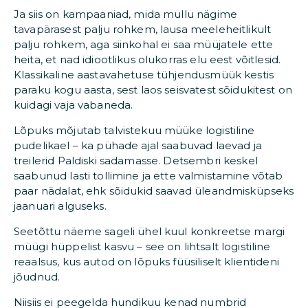
Ja siis on kampaaniad, mida mullu nägime
tavapärasest palju rohkem, lausa meeleheitlikult
palju rohkem, aga siinkohal ei saa müüjatele ette
heita, et nad idiootlikus olukorras elu eest võitlesid.
Klassikaline aastavahetuse tühjendusmüük kestis
paraku kogu aasta, sest laos seisvatest sõidukitest on
kuidagi vaja vabaneda.
Lõpuks mõjutab talvistekuu müüke logistiline
pudelikael – ka pühade ajal saabuvad laevad ja
treilerid Paldiski sadamasse. Detsembri keskel
saabunud lasti tollimine ja ette valmistamine võtab
paar nädalat, ehk sõidukid saavad üleandmisküpseks
jaanuari alguseks.
Seetõttu näeme sageli ühel kuul konkreetse margi
müügi hüppelist kasvu – see on lihtsalt logistiline
reaalsus, kus autod on lõpuks füüsiliselt klientideni
jõudnud.
Niisiis ei peegelda hundikuu kenad numbrid