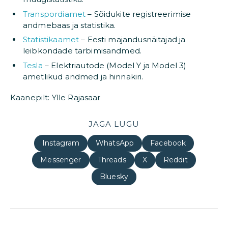
Transpordiamet
– Sõidukite registreerimise
andmebaas ja statistika.
Statistikaamet
– Eesti majandusnäitajad ja
leibkondade tarbimisandmed.
Tesla
– Elektriautode (Model Y ja Model 3)
ametlikud andmed ja hinnakiri.
Kaanepilt: Ylle Rajasaar
JAGA LUGU
Instagram
WhatsApp
Facebook
Messenger
Threads
X
Reddit
Bluesky