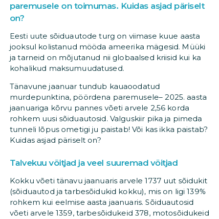
paremusele on toimumas. Kuidas asjad päriselt
on?
Eesti uute sõiduautode turg on viimase kuue aasta
jooksul kolistanud mööda ameerika mägesid. Müüki
ja tarneid on mõjutanud nii globaalsed kriisid kui ka
kohalikud maksumuudatused.
Tänavune jaanuar tundub kauaoodatud
murdepunktina, pöördena paremusele– 2025. aasta
jaanuariga kõrvu pannes võeti arvele 2,56 korda
rohkem uusi sõiduautosid. Valguskiir pika ja pimeda
tunneli lõpus ometigi ju paistab! Või kas ikka paistab?
Kuidas asjad päriselt on?
Talvekuu võitjad ja veel suuremad võitjad
Kokku võeti tänavu jaanuaris arvele 1737 uut sõidukit
(sõiduautod ja tarbesõidukid kokku), mis on ligi 139%
rohkem kui eelmise aasta jaanuaris. Sõiduautosid
võeti arvele 1359, tarbesõidukeid 378, motosõidukeid