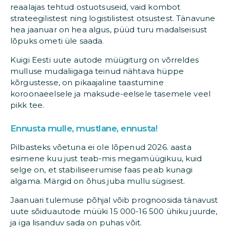
reaalajas tehtud ostuotsuseid, vaid kombot
strateegilistest ning logistilistest otsustest. Tänavune
hea jaanuar on hea algus, püüd turu madalseisust
lõpuks ometi üle saada.
Kuigi Eesti uute autode müügiturg on võrreldes
mulluse mudaliigaga teinud nähtava hüppe
kõrgustesse, on pikaajaline taastumine
koroonaeelsele ja maksude-eelsele tasemele veel
pikk tee.
Ennusta mulle, mustlane, ennusta!
Pilbasteks võetuna ei ole lõpenud 2026. aasta
esimene kuu just teab-mis megamüügikuu, kuid
selge on, et stabiliseerumise faas peab kunagi
algama. Märgid on õhus juba mullu sügisest.
Jaanuari tulemuse põhjal võib prognoosida tänavust
uute sõiduautode müüki 15 000-16 500 ühiku juurde,
ja iga lisanduv sada on puhas võit.