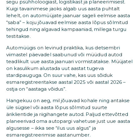
segu psühholoogiast, logistikast ja planeerimisest.
Kuigi tavainimese jaoks algab uus aasta puhtalt
lehelt, on automüüjate jaanuar sageli eelmise aasta
“saba” – koju jõuavad eelmise aasta lõpus sõlmitud
tehingud ning algavad kampaaniad, millega turgu
testitakse.
Automüügis on levinud praktika, kus detsembri
viimastel päevadel saabunud või müüdud autod
teadlikult uue aasta jaanuari vormistatakse. Müüjatel
on kasulikum alustada uut aastat tugeva
stardipauguga. On suur vahe, kas uus sõiduk
esmaregistreeritakse aastal 2025 või aastal 2026 –
ostja on “aastaga võidus”.
Hangekuu on aeg, mil jõuavad kohale ning antakse
üle sügisel või aasta lõpus sõlmitud suurte
äriklientide ja riigihangete autod. Paljud ettevõtted
planeerivad oma autopargi vahetuse just uue aasta
algusesse – ikka see “ilus uus algus” ja
esmaregistreerimise aastanumber.