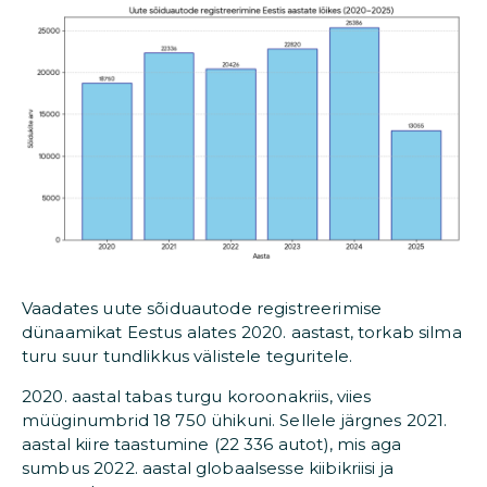
Vaadates uute sõiduautode registreerimise
dünaamikat Eestus alates 2020. aastast, torkab silma
turu suur tundlikkus välistele teguritele.
2020. aastal tabas turgu koroonakriis, viies
müüginumbrid 18 750 ühikuni. Sellele järgnes 2021.
aastal kiire taastumine (22 336 autot), mis aga
sumbus 2022. aastal globaalsesse kiibikriisi ja