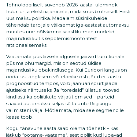
Tehnoloogiliselt süveneb 2026. aastal üleminek
hübriid- ja elektriajamitele, mida soosib otseselt Eesti
uus maksupoliitika. Madalam süsinikuheide
tähendab tarbijale väiksemat iga-aastast automaksu,
muutes uue põlvkonna säästlikumad mudelid
majanduslikult sisepõlemismootoritest
ratsionaalsemaks
Vaatamata positiivsele algusele jäävad turu kohale
püsima ohumärgid, mis on seotud üldise
majandusliku ebakindlusega. Kui Euribori langus on
oodatust aeglasem või elanike ostujõud ei taastu
prognoositud tempos, võib jaanuari spurt jääda
ajutiseks nähtuseks. Ja “toredaid” üllatusi toovad
kindlasti ka poliitikute väljaütlemised – parteid
saavad automaksu seljas sõita uute Riigikogu
valimisteni välja. Mõtlemata, mida see segmendile
kaasa toob.
Kogu tänavune aasta saab olema tõehetk – kas
jätkub “ootame-vaatame”, sest poliitikud lubavad