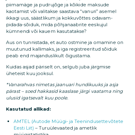
piimamäge ja pudrujõge ja kõikide maksude
kaotamist või valitakse saastava “vanuri” asemel
ikkagi uus, säästlikum ja kokkuvõttes odavam-
pidada-sõiduk, mida põhjanaabrite eeskujul
kümnendi või kauem kasutatakse?
Aus on tunnistada, et auto ostmine ja omamine on
muutunud kallimaks, ja iga registreeritud sõiduk
peab end majanduslikult õigustama.
Kuidas asjad päriselt on, selgub juba järgmise
üheteist kuu jooksul.
*Vanarahvas nimetas jaanuari hundikuuks ja asja
pärast – soed hakkasid kaaslase järgi vaatama ning
ulusid igatsevalt kuu poole.
Kasutatud allikad:
AMTEL (Autode Müügi- ja Teenindusettevõtete
Eesti Liit)
– Turuülevaated ja ametlik
müügistatistika.