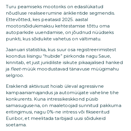
Turu peamiseks mootoriks on edasilükatud
nõudluse realiseerumine äriklientide segmendis.
Ettevõtted, kes peatasid 2025. aastal
mootorsõidukimaksu kehtestamise tõttu oma
autoparkide uuendamise, on jõudnud nüüdseks
punkti, kus sõidukite vahetus on vältimatu.
Jaanuari statistika, kus suur osa registreerimistest
koondus liisingu “hubide” piirkonda nagu Saue,
kinnitab, et just juriidiliste isikute pikaajalised hanked
ja
fleet
-müük moodustavad tänavuse müügimahu
selgroo.
Erakliendi aktiivsust hoiab üleval agressiivne
kampaaniamajandus ja automüüjate vaheline tihe
konkurents. Kuna intressikeskkond püsib
samasugusena, on maaletoojad sunnitud pakkuma
eritingimusi, nagu 0%-ne intress või fikseeritud
Euribor, et meelitada tarbijaid uusi sõidukeid
soetama.