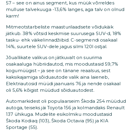
57 – see on ainus segment, kus müük võrreldes
mulluse talvekuuga -13,6% langes, aga talv on olnud
karm!
Mitmeotstarbeliste maasturilaadsete võidukäik
jätkub. 38% võtsid keskmise suurusega SUV-d, 18%
tasku- ehk väikelinnadžiibid. C-segmendi osakaal
14%, suurtele SUV-dele jagus silmi 120l ostjal.
Jõuallikate valikus on jätkuvalt on suurima
osakaaluga hübriidautod, mis moodustasid 59,7%
kogumüügist – ja see on tänane reaalsus, sest
kaksikajamiga sõiduautode valik aina laieneb,
Elektriautosid müüdi jaanuaris 76 ja nende osakaal
oli 5,6% kõigist müüdud sõiduautodest.
Automarkidest oli populaarseim Škoda 254 müüdud
autoga, teiseks jäi Toyota 156 ja kolmandaks Renault
137 ühikuga. Mudelite esikolmiku moodustasid
Škoda Kodiaq (103), Škoda Octavia (95) ja KIA
Sportage (55).