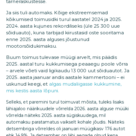
tarneraskustesse.
Ja siis tuli automaks. Kõige ekstreemsemad
kõikumised toimusidki turul aastatel 2024 ja 2025.
2024. aasta kujunes rekordiliseks (üle 25 300 uue
sõiduauto), kuna tarbijad kiirustasid oste sooritama
enne 2025. aasta alguses jõustunud
mootorsõidukimaksu.
Buum toimus tulevase müügi arvelt, mis päädis
2025. aastal turu kukkumisega peaaegu poole võrra
– arvele võeti vaid ligikaudu 13 000 uut sõiduautot. Ja
2025. aasta jaanuar andis aastale kammertooni – ei
uskunud keegi, et
algas mudaliigasse kukkumine,
mis kestis aasta lõpuni.
Selleks, et paremini turul toimuvat mõista, tuleks lisaks
lähiajaloo näärikuudele võrrelda 2026. aasta alguse müüki
võrrelda näiteks 2025. aasta sügiskuudega, mil
automaksu paratamatus vaikselt kohale jõudis. Näiteks
detsembriga võrreldes oli jaanuari müügikasv 176 autot
ehk 14,9%. Ja detsember on läbi aegade olnud kena