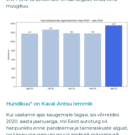
müügikuu.
Hundikuu* on Kaval-Antsu lemmik
Kui vaatame ajas kaugemale tagasi, siis võrreldes
2020. aasta jaanuariga, mil Eesti autoturg oli
haripunktis enne pandeemia ja tarneraskuste algust,
on tänavune jaanuari müük endiselt märgatavalt