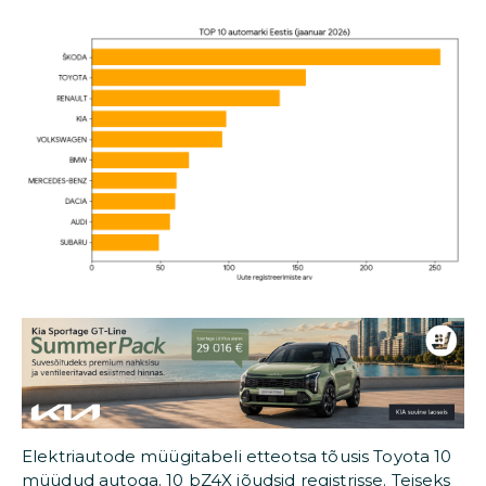
Elektriautode müügitabeli etteotsa tõusis Toyota 10
müüdud autoga. 10 bZ4X jõudsid registrisse. Teiseks