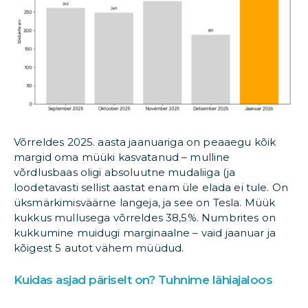
Võrreldes 2025. aasta jaanuariga on peaaegu kõik
margid oma müüki kasvatanud – mulline
võrdlusbaas oligi absoluutne mudaliiga (ja
loodetavasti sellist aastat enam üle elada ei tule. On
üksmärkimisväärne langeja, ja see on Tesla. Müük
kukkus mullusega võrreldes 38,5%. Numbrites on
kukkumine muidugi marginaalne – vaid jaanuar ja
kõigest 5 autot vähem müüdud.
Kuidas asjad päriselt on? Tuhnime lähiajaloos