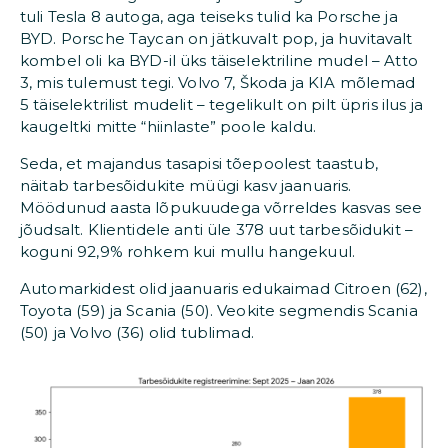
tuli Tesla 8 autoga, aga teiseks tulid ka Porsche ja
BYD. Porsche Taycan on jätkuvalt pop, ja huvitavalt
kombel oli ka BYD-il üks täiselektriline mudel – Atto
3, mis tulemust tegi. Volvo 7, Škoda ja KIA mõlemad
5 täiselektrilist mudelit – tegelikult on pilt üpris ilus ja
kaugeltki mitte “hiinlaste” poole kaldu.
Seda, et majandus tasapisi tõepoolest taastub,
näitab tarbesõidukite müügi kasv jaanuaris.
Möödunud aasta lõpukuudega võrreldes kasvas see
jõudsalt. Klientidele anti üle 378 uut tarbesõidukit –
koguni 92,9% rohkem kui mullu hangekuul.
Automarkidest olid jaanuaris edukaimad Citroen (62),
Toyota (59) ja Scania (50). Veokite segmendis Scania
(50) ja Volvo (36) olid tublimad.