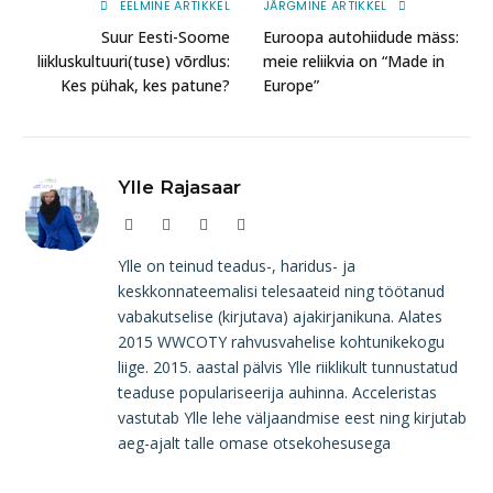
EELMINE ARTIKKEL
JÄRGMINE ARTIKKEL
Suur Eesti-Soome
Euroopa autohiidude mäss:
liikluskultuuri(tuse) võrdlus:
meie reliikvia on “Made in
Kes pühak, kes patune?
Europe”
Ylle Rajasaar
Website
Facebook
Instagram
LinkedIn
Ylle on teinud teadus-, haridus- ja
keskkonnateemalisi telesaateid ning töötanud
vabakutselise (kirjutava) ajakirjanikuna. Alates
2015 WWCOTY rahvusvahelise kohtunikekogu
liige. 2015. aastal pälvis Ylle riiklikult tunnustatud
teaduse populariseerija auhinna. Acceleristas
vastutab Ylle lehe väljaandmise eest ning kirjutab
aeg-ajalt talle omase otsekohesusega