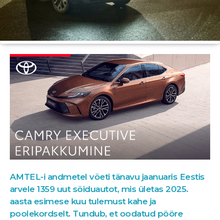
AMTEL-i andmetel võeti tänavu jaanuaris Eestis
arvele 1359 uut sõiduautot, mis ületas 2025.
aasta esimese kuu tulemust kahe ja
poolekordselt. Tundub, et oodatud pööre