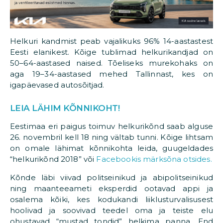
Helkuri kandmist peab vajalikuks 96% 14-aastastest
Eesti elanikest. Kõige tublimad helkurikandjad on
50–64-aastased naised. Tõeliseks murekohaks on
aga 19–34-aastased mehed Tallinnast, kes on
igapäevased autosõitjad.
LEIA LÄHIM KÕNNIKOHT!
Eestimaa eri paigus toimuv helkurikõnd saab alguse
26. novembril kell 18 ning vältab tunni. Kõige lihtsam
on omale lähimat kõnnikohta leida, guugeldades
“helkurikõnd 2018” või
Facebookis märksõna otsides.
Kõnde läbi viivad politseinikud ja abipolitseinikud
ning maanteeameti eksperdid ootavad appi ja
osalema kõiki, kes kodukandi liiklusturvalisusest
hoolivad ja soovivad teedel oma ja teiste elu
ohustavad “mustad tondid” helkima panna. End