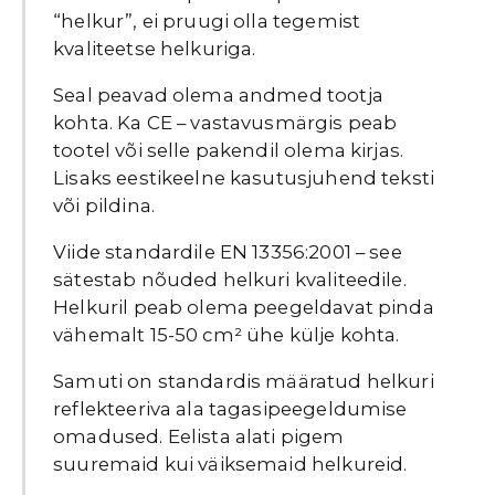
“helkur”, ei pruugi olla tegemist
kvaliteetse helkuriga.
Seal peavad olema andmed tootja
kohta. Ka CE – vastavusmärgis peab
tootel või selle pakendil olema kirjas.
Lisaks eestikeelne kasutusjuhend teksti
või pildina.
Viide standardile EN 13356:2001 – see
sätestab nõuded helkuri kvaliteedile.
Helkuril peab olema peegeldavat pinda
vähemalt 15-50 cm² ühe külje kohta.
Samuti on standardis määratud helkuri
reflekteeriva ala tagasipeegeldumise
omadused. Eelista alati pigem
suuremaid kui väiksemaid helkureid.