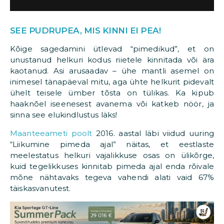
SEE PUDRUPEA, MIS KINNI EI PEA!
Kõige sagedamini ütlevad “pimedikud”, et on
unustanud helkuri kodus riietele kinnitada või ära
kaotanud. Asi arusaadav – ühe mantli asemel on
inimesel tänapäeval mitu, aga ühte helkurit pidevalt
ühelt teisele ümber tõsta on tülikas. Ka kipub
haaknõel iseenesest avanema või katkeb nöör, ja
sinna see elukindlustus läks!
Maanteeameti poolt
2016. aastal läbi viidud uuring
“Liikumine pimeda ajal” näitas, et eestlaste
meelestatus helkuri vajalikkuse osas on ülikõrge,
kuid tegelikkuses kinnitab pimeda ajal enda rõivale
mõne nähtavaks tegeva vahendi alati vaid 67%
täiskasvanutest.