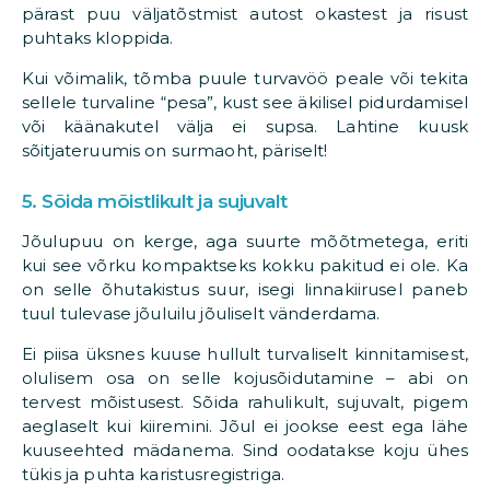
pärast puu väljatõstmist autost okastest ja risust
puhtaks kloppida.
Kui võimalik, tõmba puule turvavöö peale või tekita
sellele turvaline “pesa”, kust see äkilisel pidurdamisel
või käänakutel välja ei supsa. Lahtine kuusk
sõitjateruumis on surmaoht, päriselt!
5. Sõida mõistlikult ja sujuvalt
Jõulupuu on kerge, aga suurte mõõtmetega, eriti
kui see võrku kompaktseks kokku pakitud ei ole. Ka
on selle õhutakistus suur, isegi linnakiirusel paneb
tuul tulevase jõuluilu jõuliselt vänderdama.
Ei piisa üksnes kuuse hullult turvaliselt kinnitamisest,
olulisem osa on selle kojusõidutamine – abi on
tervest mõistusest. Sõida rahulikult, sujuvalt, pigem
aeglaselt kui kiiremini. Jõul ei jookse eest ega lähe
kuuseehted mädanema. Sind oodatakse koju ühes
tükis ja puhta karistusregistriga.