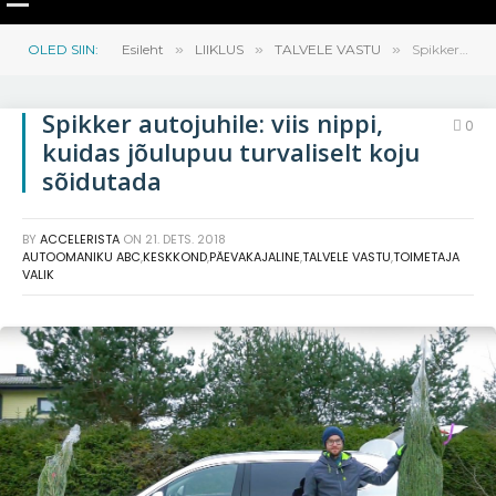
OLED SIIN:
Esileht
»
LIIKLUS
»
TALVELE VASTU
»
Spikker autojuhile: viis nippi, kuidas jõulupuu turvaliselt koju sõidutada
Spikker autojuhile: viis nippi,
0
kuidas jõulupuu turvaliselt koju
sõidutada
BY
ACCELERISTA
ON
21. DETS. 2018
AUTOOMANIKU ABC
,
KESKKOND
,
PÄEVAKAJALINE
,
TALVELE VASTU
,
TOIMETAJA
VALIK