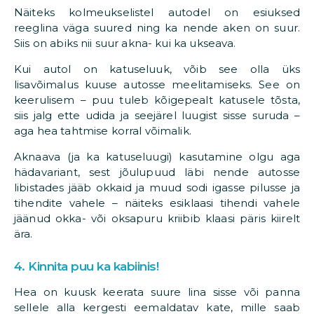
Näiteks kolmeukselistel autodel on esiuksed
reeglina väga suured ning ka nende aken on suur.
Siis on abiks nii suur akna- kui ka ukseava.
Kui autol on katuseluuk, võib see olla üks
lisavõimalus kuuse autosse meelitamiseks. See on
keerulisem – puu tuleb kõigepealt katusele tõsta,
siis jalg ette udida ja seejärel luugist sisse suruda –
aga hea tahtmise korral võimalik.
Aknaava (ja ka katuseluugi) kasutamine olgu aga
hädavariant, sest jõulupuud läbi nende autosse
libistades jääb okkaid ja muud sodi igasse pilusse ja
tihendite vahele – näiteks esiklaasi tihendi vahele
jäänud okka- või oksapuru kriibib klaasi päris kiirelt
ära.
4. Kinnita puu ka kabiinis!
Hea on kuusk keerata suure lina sisse või panna
sellele alla kergesti eemaldatav kate, mille saab