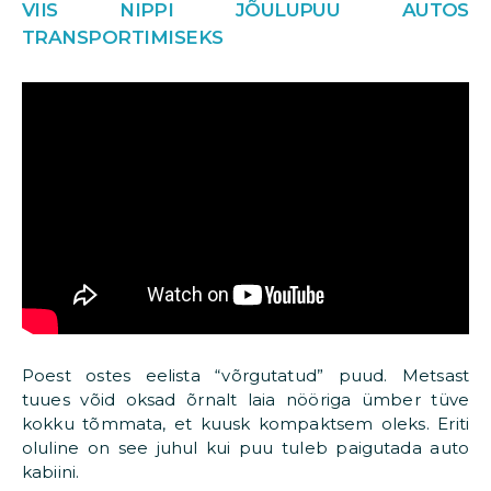
VIIS NIPPI JÕULUPUU AUTOS
TRANSPORTIMISEKS
Poest ostes eelista “võrgutatud” puud. Metsast
tuues võid oksad õrnalt laia nööriga ümber tüve
kokku tõmmata, et kuusk kompaktsem oleks. Eriti
oluline on see juhul kui puu tuleb paigutada auto
kabiini.