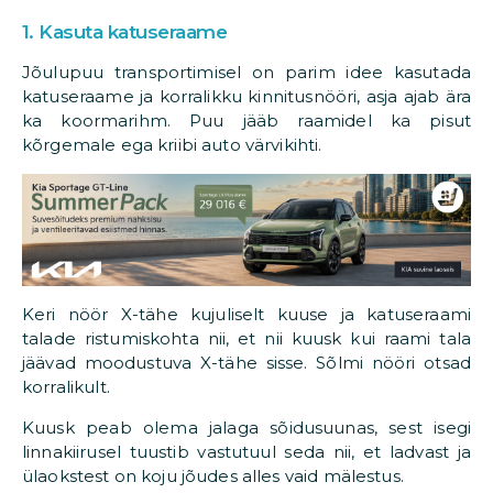
1. Kasuta katuseraame
Jõulupuu transportimisel on parim idee kasutada
katuseraame ja korralikku kinnitusnööri, asja ajab ära
ka koormarihm. Puu jääb raamidel ka pisut
kõrgemale ega kriibi auto värvikihti.
Keri nöör X-tähe kujuliselt kuuse ja katuseraami
talade ristumiskohta nii, et nii kuusk kui raami tala
jäävad moodustuva X-tähe sisse. Sõlmi nööri otsad
korralikult.
Kuusk peab olema jalaga sõidusuunas, sest isegi
linnakiirusel tuustib vastutuul seda nii, et ladvast ja
ülaokstest on koju jõudes alles vaid mälestus.