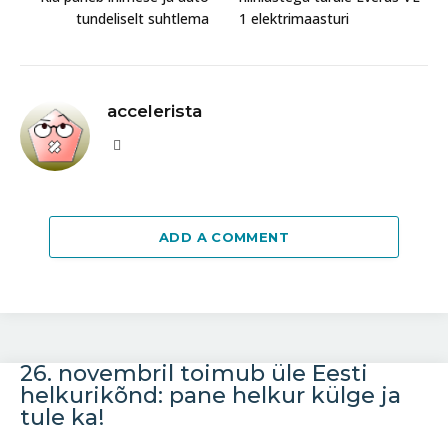
tundeliselt suhtlema
1 elektrimaasturi
accelerista
Website
ADD A COMMENT
26. novembril toimub üle Eesti
helkurikõnd: pane helkur külge ja
tule ka!