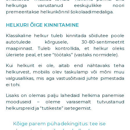
helkuriga varustanud eeskujulikke noori
premeeritakse helkurikõnnil šokolaadimedaliga.
HELKURI ÕIGE KINNITAMINE
Klassikaline helkur tuleb kinnitada sõidutee poole
autotulede kõrgusele, 30-80-sentimeetrit
maapinnast. Tuleb kontrollida, et helkur oleks
üleriiete peal, et see “töötaks” (vastaks normidele).
Kui helkurit ei ole, aitab end nähtavaks teha
helkurvest, mobiilis olev taskulamp või mõni muu
valgusallikas, mis aga vastusõitvaid juhte pimestada
ei tohi.
Lisaks on olemas palju lahedaid helkima panemise
mooduseid – oleme varasemalt tutvustanud
helkurspreid ja “tutikeste” isetegemist.
Kõige parem pühadekingitus: tee ise