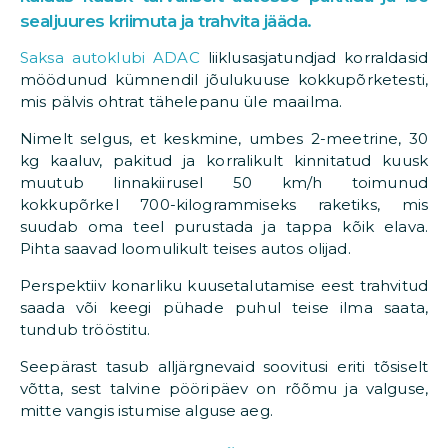
sealjuures kriimuta ja trahvita jääda.
Saksa autoklubi ADAC
liiklusasjatundjad korraldasid
möödunud kümnendil jõulukuuse kokkupõrketesti,
mis pälvis ohtrat tähelepanu üle maailma.
Nimelt selgus, et keskmine, umbes 2-meetrine, 30
kg kaaluv, pakitud ja korralikult kinnitatud kuusk
muutub linnakiirusel 50 km/h toimunud
kokkupõrkel 700-kilogrammiseks raketiks, mis
suudab oma teel purustada ja tappa kõik elava.
Pihta saavad loomulikult teises autos olijad.
Perspektiiv konarliku kuusetalutamise eest trahvitud
saada või keegi pühade puhul teise ilma saata,
tundub trööstitu.
Seepärast tasub alljärgnevaid soovitusi eriti tõsiselt
võtta, sest talvine pööripäev on rõõmu ja valguse,
mitte vangis istumise alguse aeg.