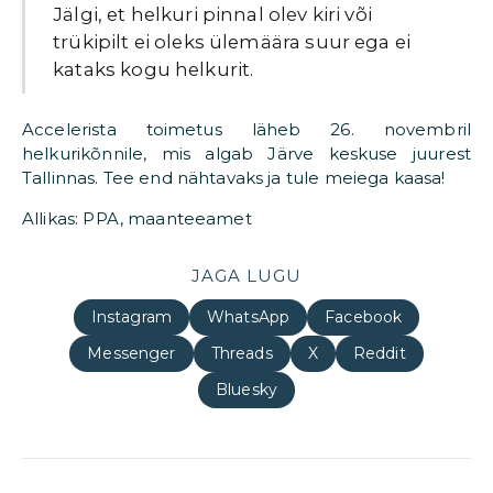
Jälgi, et helkuri pinnal olev kiri või
trükipilt ei oleks ülemäära suur ega ei
kataks kogu helkurit.
Accelerista toimetus läheb 26. novembril
helkurikõnnile, mis algab Järve keskuse juurest
Tallinnas. Tee end nähtavaks ja tule meiega kaasa!
Allikas: PPA, maanteeamet
JAGA LUGU
Instagram
WhatsApp
Facebook
Messenger
Threads
X
Reddit
Bluesky