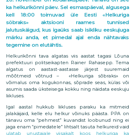
ka helkurikõnni päev. Sel esmaspäeval, algusega
kell 18:00 toimuvad üle Eesti «Helkuriga
sõbraks» aktsiooni raames tunnised
jalutuskäigud, kus igaüks saab isikliku eeskujuga
märku anda, et pimedal ajal enda nähtavaks
tegemine on elutähtis.
Helkurikõnni tava algatas viis aastat tagasi Lõuna
prefektuuri politseikapten Rainer Rahasepp. Tema
algatus on aastast-aastasse järjest suuremaid
mõõtmeid võtnud – «Helkuriga sõbraks» on
võimalus oma kogukonnas, sõprade seas, külas või
asumis saada üksteisega kokku ning näidata eeskuju
liikluses.
Igal aastal hukkub liikluses paraku ka mitmeid
jalakäijaid, kelle elu helkur võinuks päästa. PPA on
tänavu oma “pehmest” kuvandist loobunud ning ei
jaga enam “pimedatele” lihtsalt tasuta helkureid vaid
ulatab unustajale viisakalt koos helkuriga ka