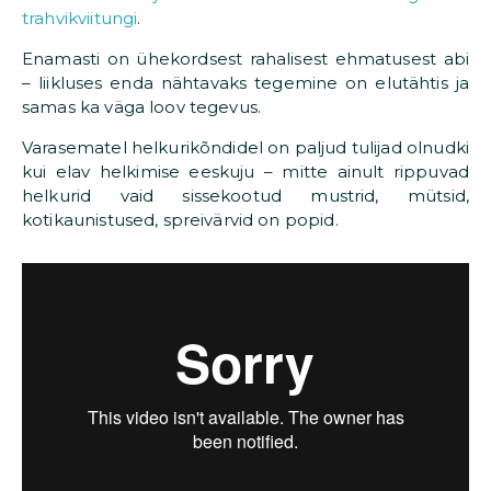
trahvikviitungi
.
Enamasti on ühekordsest rahalisest ehmatusest abi
– liikluses enda nähtavaks tegemine on elutähtis ja
samas ka väga loov tegevus.
Varasematel helkurikõndidel on paljud tulijad olnudki
kui elav helkimise eeskuju – mitte ainult rippuvad
helkurid vaid sissekootud mustrid, mütsid,
kotikaunistused, spreivärvid on popid.