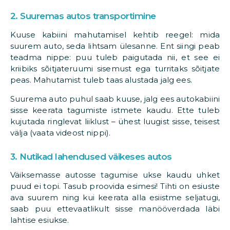
2. Suuremas autos transportimine
Kuuse kabiini mahutamisel kehtib reegel: mida
suurem auto, seda lihtsam ülesanne. Ent siingi peab
teadma nippe: puu tuleb paigutada nii, et see ei
kriibiks sõitjateruumi sisemust ega turritaks sõitjate
peas. Mahutamist tuleb taas alustada jalg ees.
Suurema auto puhul saab kuuse, jalg ees autokabiini
sisse keerata tagumiste istmete kaudu. Ette tuleb
kujutada ringlevat liiklust – ühest luugist sisse, teisest
välja (vaata videost nippi).
3. Nutikad lahendused väikeses autos
Väiksemasse autosse tagumise ukse kaudu uhket
puud ei topi. Tasub proovida esimesi! Tihti on esiuste
ava suurem ning kui keerata alla esiistme seljatugi,
saab puu ettevaatlikult sisse manööverdada läbi
lahtise esiukse.