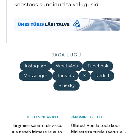
koostöös sündinud talvelugusid!
JAGA LUGU
Instagram
WhatsApp
Facebook
Messenger
Threads
X
Reddit
Bluesky
EELMINE ARTIKKEL
JÄRGMINE ARTIKKEL
Järgmine samm tulevikku:
Üllatus! Honda toob koos
Kia paneb inimese ja auto
hiinlastega turule Everus VE-