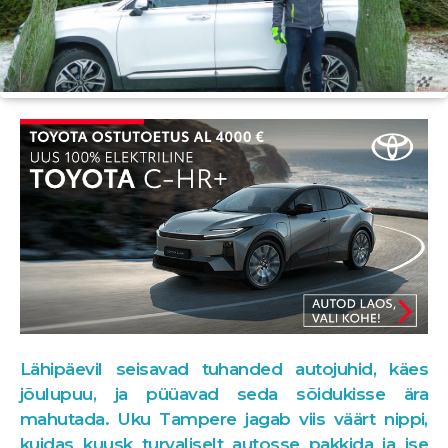
Lähipäevil seisavad tuhanded autojuhid, käes
jõulupuu, ja püüavad seda sõidukisse ära
mahutada. Uku Tampere jagab viis väärt nippi,
kuidas kuusk turvaliselt autosse pakkida ja ise