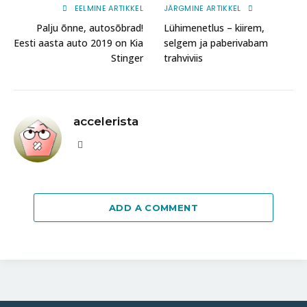
EELMINE ARTIKKEL
JÄRGMINE ARTIKKEL
Palju õnne, autosõbrad!
Lühimenetlus – kiirem,
Eesti aasta auto 2019 on Kia
selgem ja paberivabam
Stinger
trahviviis
accelerista
Website
ADD A COMMENT