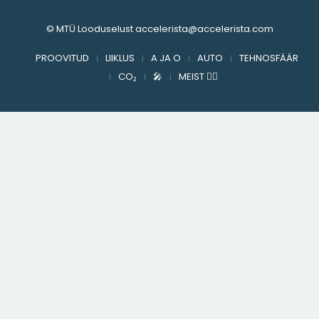
© MTÜ Looduselust accelerista@accelerista.com
PROOVITUD
LIIKLUS
A JA O
AUTO
TEHNOSFÄÄR
CO₂
🎤︎︎
MEIST ✍🏻