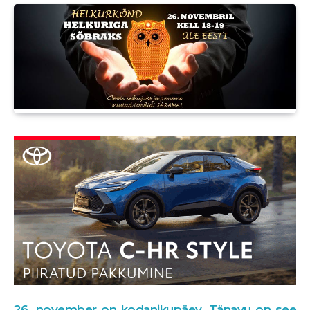
26. november on
kodanikupäev
. Tänavu on see