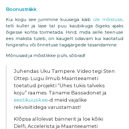
Boonusträkk
Kui kogu see jurrimine kuusega käib
üle mõistuse
,
telli kuller ja lase tal puu kaubikuga õigeks ajaks
õigesse kohta toimetada. Hind, mida selle teenuse
ees maksta tuleb, on kaugelt odavam kui kaotatud
hingerahu või õnnetuse tagajärgede tasandamine.
Mõnusaid ja mõistlikke pühi, sõbrad!
Juhendas Uku Tampere. Video tegi Sten
Ottep. Lugu ilmub Maanteeameti
toetatud projekti “Ühes tükis talveks
koju” raames. Täname Bassadonet ja
eestikuusk.ee
-d meid vajalike
rekvisiitidega varustamast!
Klõpsa allolevat bännerit ja loe kõiki
Delfi, Accelerista ja Maanteeameti