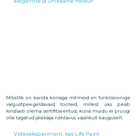
elegantne ja unikaalne helkur!
Mõistlik on kanda korraga mitmeid eri funktsiooniga
valgustpeegeldavaid tooteid, millest üks peab
kindlasti olema sertifitseeritud, kuna muidu ei pruugi
olla tagatud jalakäija nähtavus vajalikult kauguselt.
Videoeksperiment: kas Life Paint