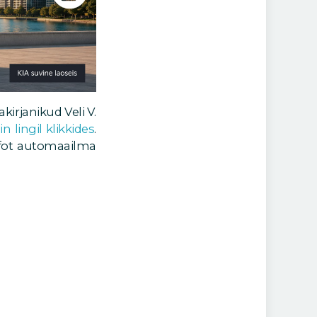
irjanikud Veli V.
iin lingil klikkides
.
infot automaailma