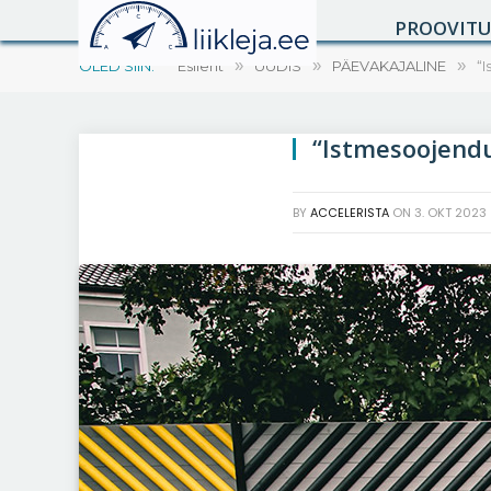
PROOVIT
OLED SIIN:
Esileht
»
UUDIS
»
PÄEVAKAJALINE
»
“
“Istmesoojendu
BY
ACCELERISTA
ON
3. OKT 2023