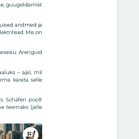
sse, guugeldamist
kuised andmed ja
ktrilised. Mis on
eseisu. Arenguid
aluks – ajal, mil
ema kärata selle
 Schäferi poolt
me teemaks (jälle