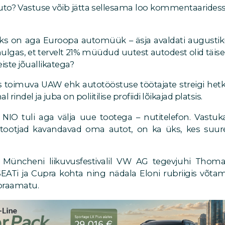
auto? Vastuse võib jätta sellesama loo kommentaaride
s on aga Euroopa automüük – äsja avaldati augusti
lgas, et tervelt 21% müüdud uutest autodest olid täisele
ste jõuallikatega?
 toimuva UAW ehk autotööstuse töötajate streigi hetk
indel ja juba on poliitilise profiidi lõikajad platsis.
 NIO tuli aga välja uue tootega – nutitelefon. Vastuka
tootjad kavandavad oma autot, on ka üks, kes suur
Müncheni liikuvusfestivalil VW AG tegevjuhi Thomas
SEATi ja Cupra kohta ning nädala Eloni rubriigis võta
oraamatu.