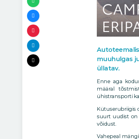
Autoteemali
muuhulgas ju
üllatav.
Enne aga koduma
määral tõstmis
ühistransporti k
Kütuserubriigis o
suurt uudist on
võidust.
Vahepeal mängim