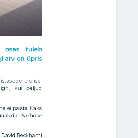
s osas tuleb
 arv on üpris
stasude olulisel
iti, kui paljud
e ei paista. Kaks
rääkida Pyrrhose
i David Beckhami