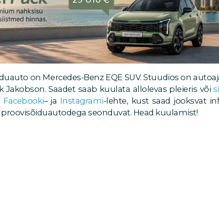
duauto on Mercedes-Benz EQE SUV. Stuudios on autoajak
ek Jakobson. Saadet saab kuulata allolevas pleieris või
s
e
Facebooki
– ja
Instagrami
-lehte, kust saad jooksvat 
 proovisõiduautodega seonduvat. Head kuulamist!