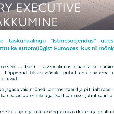
se taskuhäälingu “Istmesoojendus” uue
ttu ka automüügist Euroopas, kus nii mõnigi
iseid uudiseid – suvepealinnas plaanitakse parkimi
t. Lõppenud liikuvusnädala puhul aga vaatame riig
asutavad.
n jagada vaid mõned kommentaarid ja pilt liialt roosilin
 ka seoses automaksuga, kuid äärmisel juhul saame 
e kuulajatega mälumängu: mis oli kuulsa jalgpallur