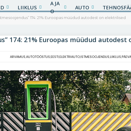
A JA
UD
LIIKLUS
AUTO
TEHNOSFÄ
O
Istmesoojendus” 174: 21% Euroopas müüdud autodest on elektrilised
s” 174: 21% Euroopas müüdud autodest on
ARVAMUS
,
AUTOTÖÖSTUS
,
EESTI
,
ELEKTRIAUTO
,
ISTMESOOJENDUS
,
LIIKLUS
,
PÄEVA