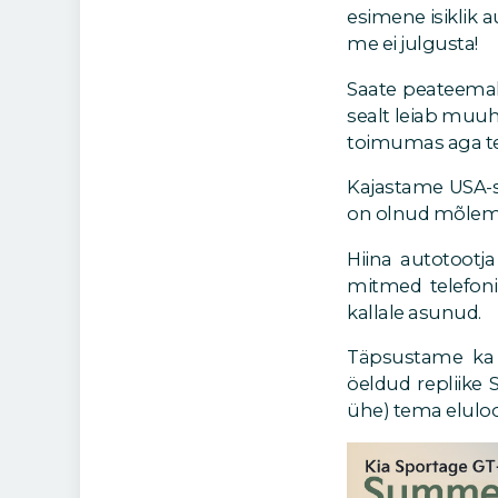
esimene isiklik 
me ei julgusta!
Saate peateemak
sealt leiab muuhu
toimumas aga tei
Kajastame USA-s
on olnud mõlemal r
Hiina autotootja
mitmed telefoni
kallale asunud.
Täpsustame ka 
öeldud repliike 
ühe) tema elulo