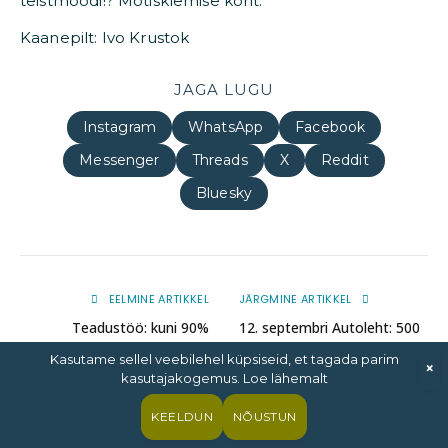
teistmoodi!? Mõtisklemise koht.
Kaanepilt: Ivo Krustok
JAGA LUGU
Instagram
WhatsApp
Facebook
Messenger
Threads
X
Reddit
Bluesky
EELMINE ARTIKKEL
JÄRGMINE ARTIKKEL
Teadustöö: kuni 90%
12. septembri Autoleht: 500
vajalikest sõitudest saab
euroga äge auto ja Nissan
Kasutame sellel veebilehel küpsiseid, et tagada parim
×
juba praegu elektriautoga
Leafiga Lätti!
kasutajakogemus. Loe lähemalt
teha
KEELDUN
NÕUSTUN