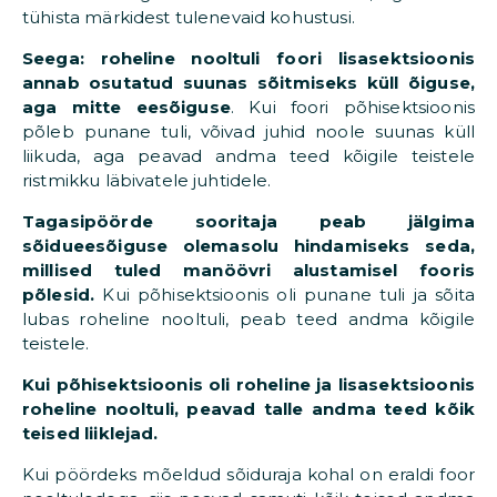
tühista märkidest tulenevaid kohustusi.
Seega: roheline nooltuli foori lisasektsioonis
annab osutatud suunas sõitmiseks küll õiguse,
aga mitte eesõiguse
. Kui foori põhisektsioonis
põleb punane tuli, võivad juhid noole suunas küll
liikuda, aga peavad andma teed kõigile teistele
ristmikku läbivatele juhtidele.
Tagasipöörde sooritaja peab jälgima
sõidueesõiguse olemasolu hindamiseks seda,
millised tuled manöövri alustamisel fooris
põlesid.
Kui põhisektsioonis oli punane tuli ja sõita
lubas roheline nooltuli, peab teed andma kõigile
teistele.
Kui põhisektsioonis oli roheline ja lisasektsioonis
roheline nooltuli, peavad talle andma teed kõik
teised liiklejad.
Kui pöördeks mõeldud sõiduraja kohal on eraldi foor