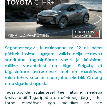
Segadusseajav liiklusülesanne nr. 12 oli paras
pähkel: lasime lugejatel valida nelja erinevalt
sooritatud tagasipöörde vahel ja küsisime,
milline variantidest on õige. Selgub, et
tagasipööre asulasisesel teel on manööver,
mida tehes suur osa autojuhte eksibki. On aeg
oma vigadest õppida.
Tagasipöörde asulasisesel teel jätsime meelega
kirsiks tordil. Tagasipööre on põhireegli järgi justkui
lihtne manööver, aga praktikas on see