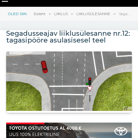
OLED SIIN:
Esileht
»
LIIKLUS
»
LIIKLUSÜLESANNE
»
Segadusseajav liiklusülesanne nr.12: tagasipööre asulasisesel teel
Segadusseajav liiklusülesanne nr.12:
tagasipööre asulasisesel teel