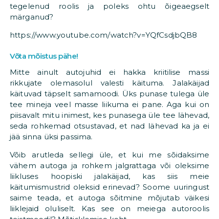
tegelenud roolis ja poleks ohtu õigeaegselt
märganud?
https://www.youtube.com/watch?v=YQfCsdjbQB8
Võta mõistus pähe!
Mitte ainult autojuhid ei hakka kriitilise massi
rikkujate olemasolul valesti käituma. Jalakäijad
käituvad täpselt samamoodi. Üks punase tulega üle
tee mineja veel masse liikuma ei pane. Aga kui on
piisavalt mitu inimest, kes punasega üle tee lähevad,
seda rohkemad otsustavad, et nad lähevad ka ja ei
jää sinna üksi passima.
Võib arutleda sellegi üle, et kui me sõidaksime
vähem autoga ja rohkem jalgrattaga või oleksime
liikluses hoopiski jalakäijad, kas siis meie
käitumismustrid oleksid erinevad? Soome uuringust
saime teada, et autoga sõitmine mõjutab väikesi
liiklejaid oluliselt. Kas see on meiega autoroolis