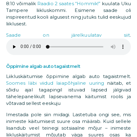
8:10 võimalik
Raadio 2 saates “Hommik!”
kuulata Uku
Tampere liikluskommi. Esimene saade oli
inspireeritud kooli algusest ning jutuks tulid eeskujud
liiklusest.
Saade on järelkuulatav siit
.
Õppimine algab auto tagaistmelt
Liikluskäitumise õppimine algab auto tagaistmelt.
Soomes läbi viidud laiapõhjaline uuring
näitab, et
sõidu ajal tagapingil istuvad lapsed jälgivad
tähelepanelikult lapsevanema käitumist roolis ja
võtavad sellest eeskuju
Imestada pole siin midagi. Lastetuba ongi see, mis
inimeste käitumisest suure osa määrab. Kuid sellele
lisandub veel teinegi sotsiaalne mõjur – inimeste
liikluskäitumist mõjutab väga suures osas ka