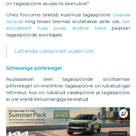
on tagasipööre asulas nii keeruline?
Ühes foorumis tekitab küsimusi tagasipööre
Liivalaia
tänaval
ning teises teemas arutatakse selle üle,
kas
kõrvalteelt tulija peab andma teed
peateel
tagasipöörde sooritajale.
Lahenda ülesannet uuesti siin
Sõnaselge põhireegel
Asulasisesel teel tagasipöörde sooritamise
põhireegel on imelihtne: tagasipööre on lubatud igal
ristmikul, kus on lubatud vasakpööre ja tagasipööre
ei ole eraldi liiklusmärgiga keelatud.