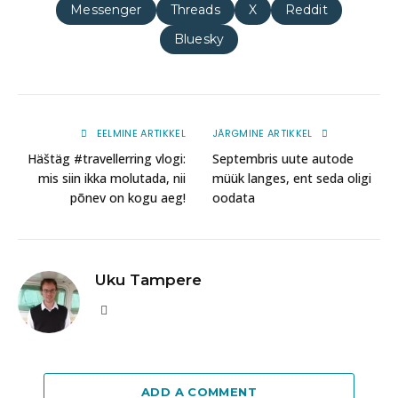
Messenger
Threads
X
Reddit
Bluesky
EELMINE ARTIKKEL
JÄRGMINE ARTIKKEL
Häštäg #travellerring vlogi:
Septembris uute autode
mis siin ikka molutada, nii
müük langes, ent seda oligi
põnev on kogu aeg!
oodata
Uku Tampere
Website
ADD A COMMENT