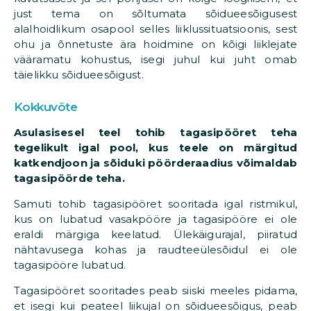
just tema on sõltumata sõidueesõigusest
alalhoidlikum osapool selles liiklussituatsioonis, sest
ohu ja õnnetuste ära hoidmine on kõigi liiklejate
vääramatu kohustus, isegi juhul kui juht omab
täielikku sõidueesõigust.
Kokkuvõte
Asulasisesel teel tohib tagasipööret teha
tegelikult igal pool, kus teele on märgitud
katkendjoon ja sõiduki pöörderaadius võimaldab
tagasipöörde teha.
Samuti tohib tagasipööret sooritada igal ristmikul,
kus on lubatud vasakpööre ja tagasipööre ei ole
eraldi märgiga keelatud. Ülekäigurajal, piiratud
nähtavusega kohas ja raudteeülesõidul ei ole
tagasipööre lubatud.
Tagasipööret sooritades peab siiski meeles pidama,
et isegi kui peateel liikujal on sõidueesõigus, peab