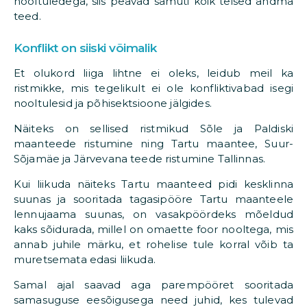
nooltuledega, siis peavad samuti kõik teised andma
teed.
Konflikt on siiski võimalik
Et olukord liiga lihtne ei oleks, leidub meil ka
ristmikke, mis tegelikult ei ole konfliktivabad isegi
nooltulesid ja põhisektsioone jälgides.
Näiteks on sellised ristmikud Sõle ja Paldiski
maanteede ristumine ning Tartu maantee, Suur-
Sõjamäe ja Järvevana teede ristumine Tallinnas.
Kui liikuda näiteks Tartu maanteed pidi kesklinna
suunas ja sooritada tagasipööre Tartu maanteele
lennujaama suunas, on vasakpöördeks mõeldud
kaks sõidurada, millel on omaette foor nooltega, mis
annab juhile märku, et rohelise tule korral võib ta
muretsemata edasi liikuda.
Samal ajal saavad aga parempööret sooritada
samasuguse eesõigusega need juhid, kes tulevad