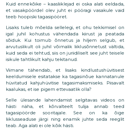
Kuid ennekõike – kaasliiklejad ei oska alati eeldada,
et vasakpöördel olev juht ei pööragi vasakule vaid
teeb hoopiski tagasipööret.
Lisaks tuleb mõelda sellelegi, et ohu tekkimisel on
igal juhil kohustus vähendada kiirust ja peatada
sõiduk. Kui toimub õnnetus ja hiljem selgub, et
arvutuslikult oli juhil võimalik liiklusõnnetust vältida,
kuid seda ei tehtud, siis on juriidiliselt see juht teisele
isikule tahtlikult kahju tekitanud.
Viimane tähendab, et lisaks kindlustushüvitisest
keeldumisele esitatakse ka tagasinõue kannatanule
hüvitatud kahjuhüvitise tagasimaksmiseks. Piisavalt
kaalukas, et ise pigem ettevaatlik olla?
Selle ülesande lahendamist selgitavas videos on
hästi näha, et kõrvalteelt tulija annab teed
tagasipöörde sooritajale. See on ka õige
liiklusseaduse järgi ning enamik juhte seda reeglit
teab. Aga alati ei ole kõik hästi.