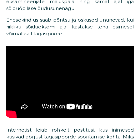
eksamineerijate maiuspala ning samal ajal iga
sõiduõpilase õudusunenägu.
Enesekindlus saab põntsu ja oskused ununevad, kui
riikliku sõidueksami ajal kästakse teha esimesel
võimalusel tagasipööre.
Internetist leiab rohkelt postitusi, kus inimesed
küsivad abi just tagasipöörde sooritamise kohta. Miks