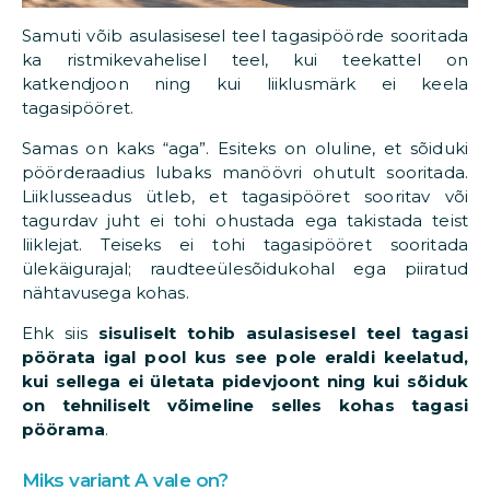
Samuti võib asulasisesel teel tagasipöörde sooritada
ka ristmikevahelisel teel, kui teekattel on
katkendjoon ning kui liiklusmärk ei keela
tagasipööret.
Samas on kaks “aga”. Esiteks on oluline, et sõiduki
pöörderaadius lubaks manöövri ohutult sooritada.
Liiklusseadus ütleb, et tagasipööret sooritav või
tagurdav juht ei tohi ohustada ega takistada teist
liiklejat. Teiseks ei tohi tagasipööret sooritada
ülekäigurajal; raudteeülesõidukohal ega piiratud
nähtavusega kohas.
Ehk siis
sisuliselt tohib asulasisesel teel tagasi
pöörata igal pool kus see pole eraldi keelatud,
kui sellega ei ületata pidevjoont ning kui sõiduk
on tehniliselt võimeline selles kohas tagasi
pöörama
.
Miks variant A vale on?