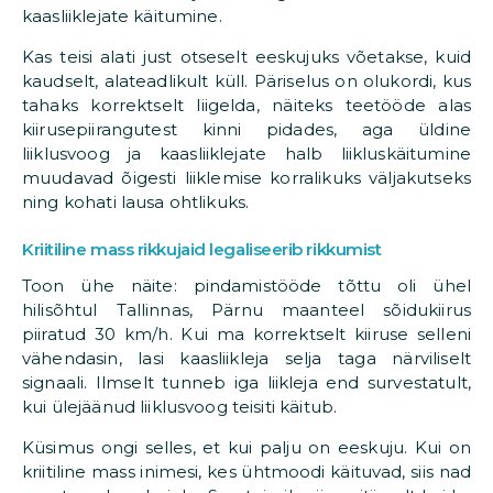
kaasliiklejate käitumine.
Kas teisi alati just otseselt eeskujuks võetakse, kuid
kaudselt, alateadlikult küll. Päriselus on olukordi, kus
tahaks korrektselt liigelda, näiteks teetööde alas
kiirusepiirangutest kinni pidades, aga üldine
liiklusvoog ja kaasliiklejate halb liikluskäitumine
muudavad õigesti liiklemise korralikuks väljakutseks
ning kohati lausa ohtlikuks.
Kriitiline mass rikkujaid legaliseerib rikkumist
Toon ühe näite: pindamistööde tõttu oli ühel
hilisõhtul Tallinnas, Pärnu maanteel sõidukiirus
piiratud 30 km/h. Kui ma korrektselt kiiruse selleni
vähendasin, lasi kaasliikleja selja taga närviliselt
signaali. Ilmselt tunneb iga liikleja end survestatult,
kui ülejäänud liiklusvoog teisiti käitub.
Küsimus ongi selles, et kui palju on eeskuju. Kui on
kriitiline mass inimesi, kes ühtmoodi käituvad, siis nad