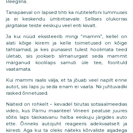
Reeglina.
Tänapäeval on lapsed tihti ka nutitelefoni lummuses
ja ei keskendu ümbritsevale. Sellises olukorras
järgitakse teiste eeskuju veel eriti kiivalt.
Ja kui nüüd eksisteerib mingi “mammi”, kellel on
alati kõige kiirem ja kelle toimetused on kõige
tähtsamad, ja kes punasest tulest hoolimata teed
ületab, siis jookseb silmanurgast seda mammit
märganud koolilaps samuti üle tee, foorituld
vaatamata.
Kui mammi raalis välja, et ta jõuab veel napilt enne
autot, siis laps ju seda enam ei vaata. Nii juhtuvadki
rasked õnnetused.
Näiteid on rohkelt – kevadel tiirutas sotsiaalmeedias
video, kus Pärnu maanteel Vineeri peatuse juures
sõitis laps täiskasvanu halba eeskuju järgides auto
ette. Õnneks autojuht reageeris adekvaatselt ja
kiiresti. Aga kui ta oleks näiteks kõrvaliste asjadega