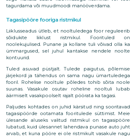
tagurdama või muudmoodi manööverdama.
Tagasipööre fooriga ristmikul
Liiklusseadus ütleb, et nooltuledega foor reguleerib
sõidukite liiklust ristmikul. Foorituled on
noolekujulised. Punane ja kollane tuli võivad olla ka
ümmargused, sel juhul kantakse nendele noolte
kontuurid.
Tuled asuvad püstjalt. Tulede paigutus, põlemise
järjekord ja tähendus on sama nagu ümartuledega
fooril. Rohelise nooltule põledes tohib sõita noole
suunas. Vasakule osutav roheline nooltuli lubab
äärmiselt vasakpoolselt rajalt pöörata ka tagasi.
Paljudes kohtades on juhid kärsitud ning sooritavad
tagasipöörde ootamata fooritulede süttimist. Meie
ülesande aluseks valitud ristmikul on tagasipööre
lubatud, kuid ülesannet lahendava punase auto juht
arvab, et kuna pööre ei ole ristmikult vasakule nagu