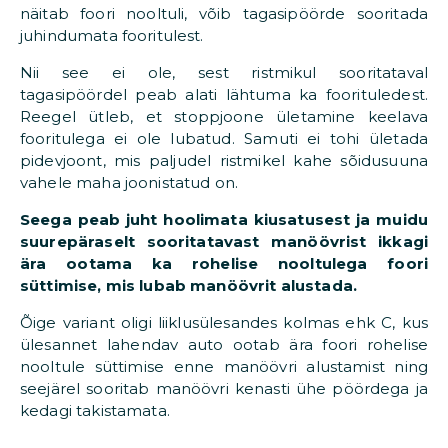
näitab foori nooltuli, võib tagasipöörde sooritada
juhindumata fooritulest.
Nii see ei ole, sest ristmikul sooritataval
tagasipöördel peab alati lähtuma ka foorituledest.
Reegel ütleb, et stoppjoone ületamine keelava
fooritulega ei ole lubatud. Samuti ei tohi ületada
pidevjoont, mis paljudel ristmikel kahe sõidusuuna
vahele maha joonistatud on.
Seega peab juht hoolimata kiusatusest ja muidu
suurepäraselt sooritatavast manöövrist ikkagi
ära ootama ka rohelise nooltulega foori
süttimise, mis lubab manöövrit alustada.
Õige variant oligi liiklusülesandes kolmas ehk C, kus
ülesannet lahendav auto ootab ära foori rohelise
nooltule süttimise enne manöövri alustamist ning
seejärel sooritab manöövri kenasti ühe pöördega ja
kedagi takistamata.