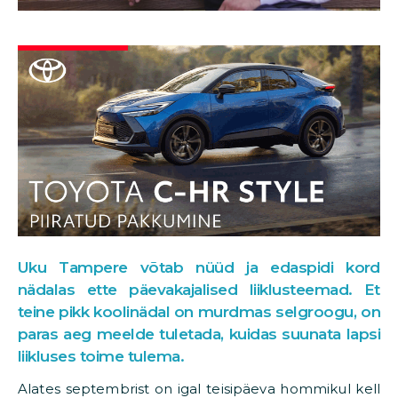
Uku Tampere võtab nüüd ja edaspidi kord
nädalas ette päevakajalised liiklusteemad. Et
teine pikk koolinädal on murdmas selgroogu, on
paras aeg meelde tuletada, kuidas suunata lapsi
liikluses toime tulema.
Alates septembrist on igal teisipäeva hommikul kell