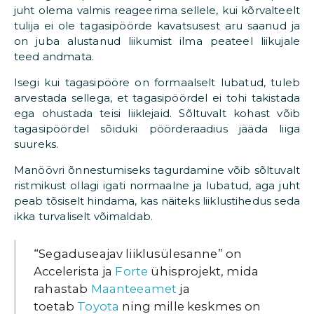
juht olema valmis reageerima sellele, kui kõrvalteelt
tulija ei ole tagasipöörde kavatsusest aru saanud ja
on juba alustanud liikumist ilma peateel liikujale
teed andmata.
Isegi kui tagasipööre on formaalselt lubatud, tuleb
arvestada sellega, et tagasipöördel ei tohi takistada
ega ohustada teisi liiklejaid. Sõltuvalt kohast võib
tagasipöördel sõiduki pöörderaadius jääda liiga
suureks.
Manöövri õnnestumiseks tagurdamine võib sõltuvalt
ristmikust ollagi igati normaalne ja lubatud, aga juht
peab tõsiselt hindama, kas näiteks liiklustihedus seda
ikka turvaliselt võimaldab.
“Segaduseajav liiklusülesanne” on
Accelerista ja
Forte
ühisprojekt, mida
rahastab
Maanteeamet
ja
toetab
Toyota
ning mille keskmes on