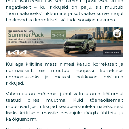
muutuvad eeskujuks. See toimib nii positiivselt kui ka
negatiivselt – kui rikkujaid on palju, siis muutub
“normaalsuseks” rikkumine ja sotsiaalse surve mõjul
hakkavad ka korrektselt käituda soovijad rikkuma.
Kui aga kriitiline mass inimesi käitub korrektselt ja
normaalselt, siis muutub hoopiski korrektsus
normaalsuseks ja massist hakkavad eristuma
rikkujad.
Vähemus on mõlemal juhul valmis oma käitumist
teatud piires muutma. Kuid tõenäolisemalt
muutuvad just rikkujad seadusekuulekamateks, sest
lisaks kriitilisele massile eeskujule räägib ühtteist ju
ka õigusnorm.