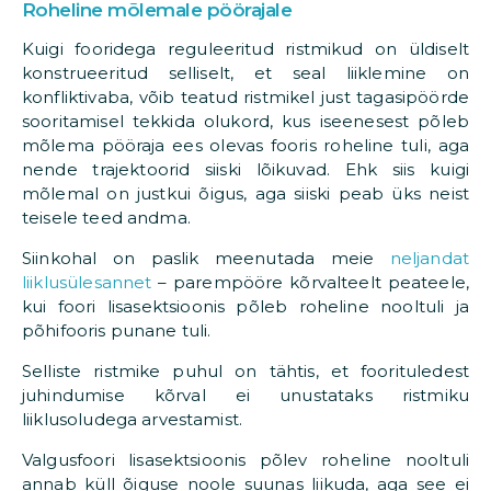
Roheline mõlemale pöörajale
Kuigi fooridega reguleeritud ristmikud on üldiselt
konstrueeritud selliselt, et seal liiklemine on
konfliktivaba, võib teatud ristmikel just tagasipöörde
sooritamisel tekkida olukord, kus iseenesest põleb
mõlema pööraja ees olevas fooris roheline tuli, aga
nende trajektoorid siiski lõikuvad. Ehk siis kuigi
mõlemal on justkui õigus, aga siiski peab üks neist
teisele teed andma.
Siinkohal on paslik meenutada meie
neljandat
liiklusülesannet
– parempööre kõrvalteelt peateele,
kui foori lisasektsioonis põleb roheline nooltuli ja
põhifooris punane tuli.
Selliste ristmike puhul on tähtis, et foorituledest
juhindumise kõrval ei unustataks ristmiku
liiklusoludega arvestamist.
Valgusfoori lisasektsioonis põlev roheline nooltuli
annab küll õiguse noole suunas liikuda, aga see ei