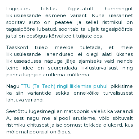
Lugejates tekitas õigustatult hämmingut
liiklusülesande esimene variant. Kuna ülesannet
sooritav auto on peateel ja sellel ristmikul on
tagasipööre lubatud, sooritab ta uljalt tagasipöörde
ja tal on eesõigus kõrvalteelt tulijate ees.
Taaskord tuleb meelde tuletada, et meie
liiklusülesande lahendused ei olegi alati üksnes
liiklusseaduses näpuga järje ajamiseks vaid nende
teine idee on suurendada liiklusturvalisust ning
panna lugejaid arutlema-mõtlema.
Nagu
TTÜ (Tal Tech) ringil liiklemise puhul
pikkisime
ka siin variantide sekka ennekõike turvalisusest
lähtuva variandi.
Seetõttu lugesimegi animatsioonis valeks ka variandi
A, sest nagu me allpool arutleme, võib sõltuvalt
ristmiku ehitusest ja iseloomust tekkida olukord, kus
mõlemal pöörajal on õigus.