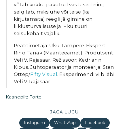
võtab kokku pakutud vastused ning
selgitab, miks ühe või teise (ka
kirjutamata) reegli jälgimine on
liiklusturvalisuse ja – kultuuri
seisukohalt vajalik.
Peatoimetaja: Uku Tampere. Ekspert:
Riho Tänak (Maanteeamet). Produtsent:
Veli V. Rajasaar. Režissöör: Kadriann
Kibus. Juhtoperaator ja monteerija: Sten
Ottep/
Fifty Visual
. Eksperimendi viib läbi
Veli V. Rajasaar.
Kaanepilt: Forte
JAGA LUGU
Instagram
WhatsApp
Facebook