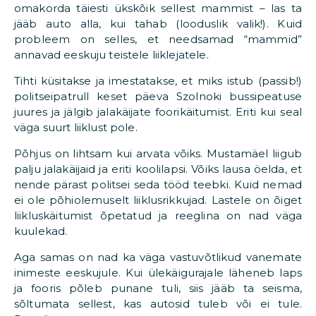
omakorda täiesti ükskõik sellest mammist – las ta
jääb auto alla, kui tahab (looduslik valik!). Kuid
probleem on selles, et needsamad “mammid”
annavad eeskuju teistele liiklejatele.
Tihti küsitakse ja imestatakse, et miks istub (passib!)
politseipatrull keset päeva Szolnoki bussipeatuse
juures ja jälgib jalakäijate foorikäitumist. Eriti kui seal
väga suurt liiklust pole.
Põhjus on lihtsam kui arvata võiks. Mustamäel liigub
palju jalakäijaid ja eriti koolilapsi. Võiks lausa öelda, et
nende pärast politsei seda tööd teebki. Kuid nemad
ei ole põhiolemuselt liiklusrikkujad. Lastele on õiget
liikluskäitumist õpetatud ja reeglina on nad väga
kuulekad.
Aga samas on nad ka väga vastuvõtlikud vanemate
inimeste eeskujule. Kui ülekäigurajale läheneb laps
ja fooris põleb punane tuli, siis jääb ta seisma,
sõltumata sellest, kas autosid tuleb või ei tule.