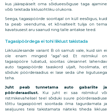
kus jäärapäiselt oma sõidueesõiguse taga ajamine
võib tekitada liiklusohtliku olukorra.
Seega, tagasipöörde sooritajal on küll eesõigus, kuid
ta peab veenduma, et kõrvalteelt tulija on tema
kavatsusest aru saanud ning talle antakse teed.
Tagasipöördega ei tohi liiklust takistada
Liiklusülesande variant B oli samuti vale, kuid siin ei
ole enam mingeid “aga”-sid. Et ristmikul on
tagasipööre lubatud, sooritas ülesannet lahendav
auto tagasipöörde taaskord uljalt, hoolimata, et
sõiduki pöörderaadius ei lase seda ühe liigutusega
teha.
Juht peab tunnetama auto gabariite ja
pöörderaadiust.
Kui juht ei saa ristmikul või
ristmikevahelisel teel sõiduki suure pöörderaadiuse
tõttu tagasipööret sooritada ilma tagurdamata ja
sealjuures teisi takistamata näiteks tiheda liikluse