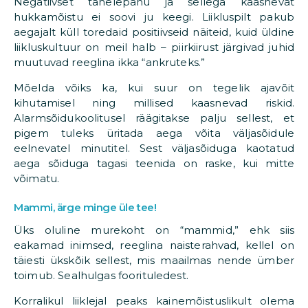
Negatiivset tähelepanu ja sellega kaasnevat
hukkamõistu ei soovi ju keegi. Liikluspilt pakub
aegajalt küll toredaid positiivseid näiteid, kuid üldine
liikluskultuur on meil halb – piirkiirust järgivad juhid
muutuvad reeglina ikka “ankruteks.”
Mõelda võiks ka, kui suur on tegelik ajavõit
kihutamisel ning millised kaasnevad riskid.
Alarmsõidukoolitusel räägitakse palju sellest, et
pigem tuleks üritada aega võita väljasõidule
eelnevatel minutitel. Sest väljasõiduga kaotatud
aega sõiduga tagasi teenida on raske, kui mitte
võimatu.
Mammi, ärge minge üle tee!
Üks oluline murekoht on “mammid,” ehk siis
eakamad inimsed, reeglina naisterahvad, kellel on
täiesti ükskõik sellest, mis maailmas nende ümber
toimub. Sealhulgas foorituledest.
Korralikul liiklejal peaks kainemõistuslikult olema