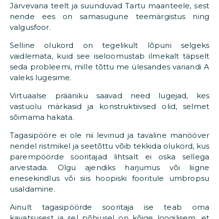
Järvevana teelt ja suunduvad Tartu maanteele, sest
nende ees on samasugune teemärgistus ning
valgusfoor.
Selline olukord on tegelikult lõpuni selgeks
vaidlemata, kuid see iseloomustab ilmekalt täpselt
seda probleemi, mille tõttu me ülesandes variandi A
valeks lugesime.
Virtuaalse prääniku saavad need lugejad, kes
vastuolu märkasid ja konstruktiivsed olid, selmet
sõimama hakata.
Tagasipööre ei ole nii levinud ja tavaline manööver
nendel ristmikel ja seetõttu võib tekkida olukord, kus
parempöörde sooritajad lihtsalt ei oska sellega
arvestada. Olgu ajendiks harjumus või liigne
enesekindlus või siis hoopiski fooritule umbropsu
usaldamine.
Ainult tagasipöörde sooritaja ise teab oma
kavatsusest ja sel põhjusel on kõige loogilisem, et