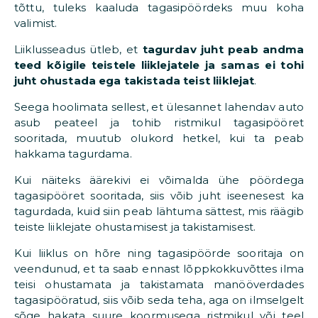
tõttu, tuleks kaaluda tagasipöördeks muu koha
valimist.
Liiklusseadus ütleb, et
tagurdav juht peab andma
teed kõigile teistele liiklejatele ja samas ei tohi
juht ohustada ega takistada teist liiklejat
.
Seega hoolimata sellest, et ülesannet lahendav auto
asub peateel ja tohib ristmikul tagasipööret
sooritada, muutub olukord hetkel, kui ta peab
hakkama tagurdama.
Kui näiteks äärekivi ei võimalda ühe pöördega
tagasipööret sooritada, siis võib juht iseenesest ka
tagurdada, kuid siin peab lähtuma sättest, mis räägib
teiste liiklejate ohustamisest ja takistamisest.
Kui liiklus on hõre ning tagasipöörde sooritaja on
veendunud, et ta saab ennast lõppkokkuvõttes ilma
teisi ohustamata ja takistamata manööverdades
tagasipööratud, siis võib seda teha, aga on ilmselgelt
sõge hakata suure koormusega ristmikul või teel