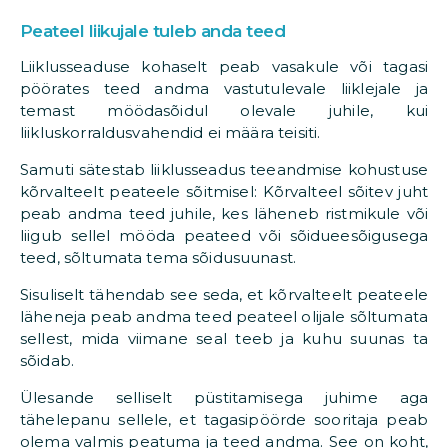
Peateel liikujale tuleb anda teed
Liiklusseaduse kohaselt peab vasakule või tagasi
pöörates teed andma vastutulevale liiklejale ja
temast möödasõidul olevale juhile, kui
liikluskorraldusvahendid ei määra teisiti.
Samuti sätestab liiklusseadus teeandmise kohustuse
kõrvalteelt peateele sõitmisel: Kõrvalteel sõitev juht
peab andma teed juhile, kes läheneb ristmikule või
liigub sellel mööda peateed või sõidueesõigusega
teed, sõltumata tema sõidusuunast.
Sisuliselt tähendab see seda, et kõrvalteelt peateele
läheneja peab andma teed peateel olijale sõltumata
sellest, mida viimane seal teeb ja kuhu suunas ta
sõidab.
Ülesande selliselt püstitamisega juhime aga
tähelepanu sellele, et tagasipöörde sooritaja peab
olema valmis peatuma ja teed andma. See on koht,