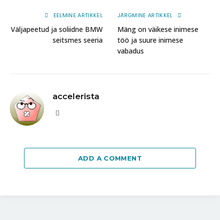
EELMINE ARTIKKEL
JÄRGMINE ARTIKKEL
Väljapeetud ja soliidne BMW
Mäng on väikese inimese
seitsmes seeria
töö ja suure inimese
vabadus
accelerista
Website
ADD A COMMENT