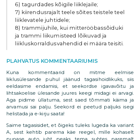
6) tagurdades kõigile liiklejaile;
7) kiirendusrajalt teele sõites teistele teel
liiklevatele juhtidele;
8) trammijuhile, kui mitterööbassõiduki
ja trammi liikumisteed lõikuvad ja
liikluskorraldusvahendid ei määra teisiti.
PLAHVATUS KOMMENTAARIUMIS
Kuna kommentaarid on mitme eelmise
liiklusülesande puhul jäänud tagasihoidlikuks, siis
eeldasime endamisi, et seekordse igavavõitu ja
lihtsakoelise ülesande juures keegi midagi ei arvagi.
Aga pidime üllatuma, sest saed tõmmati käima ja
arvamusi sai palju. Seekord ei peetud paljuks isegi
helistada ja e-kirju saata!
Saime tagasisidet, et õigeks tuleks lugeda ka variant
A, sest kehtib parema käe reegel, mille kohaselt
punase auto juht peaks tema suhtes paremalt