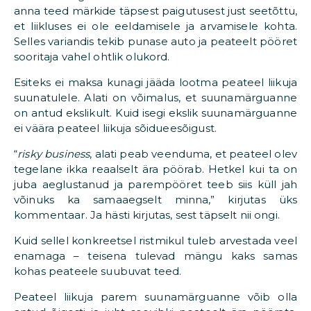
anna teed märkide täpsest paigutusest just seetõttu,
et liikluses ei ole eeldamisele ja arvamisele kohta.
Selles variandis tekib punase auto ja peateelt pööret
sooritaja vahel ohtlik olukord.
Esiteks ei maksa kunagi jääda lootma peateel liikuja
suunatulele. Alati on võimalus, et suunamärguanne
on antud ekslikult. Kuid isegi ekslik suunamärguanne
ei väära peateel liikuja sõidueesõigust.
“
risky business
, alati peab veenduma, et peateel olev
tegelane ikka reaalselt ära pöörab. Hetkel kui ta on
juba aeglustanud ja parempööret teeb siis küll jah
võinuks ka samaaegselt minna,” kirjutas üks
kommentaar. Ja hästi kirjutas, sest täpselt nii ongi.
Kuid sellel konkreetsel ristmikul tuleb arvestada veel
enamaga – teisena tulevad mängu kaks samas
kohas peateele suubuvat teed.
Peateel liikuja parem suunamärguanne võib olla