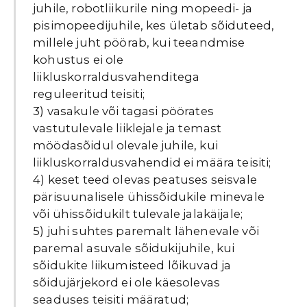
juhile, robotliikurile ning mopeedi- ja
pisimopeedijuhile, kes ületab sõiduteed,
millele juht pöörab, kui teeandmise
kohustus ei ole
liikluskorraldusvahenditega
reguleeritud teisiti;
3) vasakule või tagasi pöörates
vastutulevale liiklejale ja temast
möödasõidul olevale juhile, kui
liikluskorraldusvahendid ei määra teisiti;
4) keset teed olevas peatuses seisvale
pärisuunalisele ühissõidukile minevale
või ühissõidukilt tulevale jalakäijale;
5) juhi suhtes paremalt lähenevale või
paremal asuvale sõidukijuhile, kui
sõidukite liikumisteed lõikuvad ja
sõidujärjekord ei ole käesolevas
seaduses teisiti määratud;