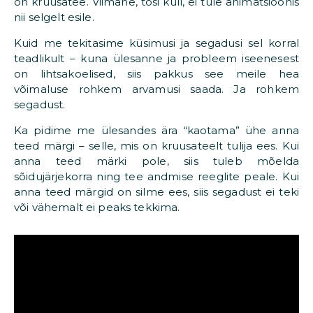
on kruusatee. Viimane, tõsi küll, ei tule animatsioonis
nii selgelt esile.
Kuid me tekitasime küsimusi ja segadusi sel korral
teadlikult – kuna ülesanne ja probleem iseenesest
on lihtsakoelised, siis pakkus see meile hea
võimaluse rohkem arvamusi saada. Ja rohkem
segadust.
Ka pidime me ülesandes ära “kaotama” ühe anna
teed märgi – selle, mis on kruusateelt tulija ees. Kui
anna teed märki pole, siis tuleb mõelda
sõidujärjekorra ning tee andmise reeglite peale. Kui
anna teed märgid on silme ees, siis segadust ei teki
või vähemalt ei peaks tekkima.