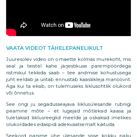
VAATA VIDEOT TÄHELEPANELIKULT
Juuresolev video on omaette kolmas murekoht, mis
seal ja teistel kahe järjestikuse parempöördega
ristmikul tekkida saab – tee andmise kohustusega
juht eeldab ja üritab ennustab kaasliikleja manöövrit.
Aga kui ta eksib, on tulemuseks liiklusohtlik olukord
või õnnetus.
See ongi ju segadusseajava liiklusülesande rubriigi
peamine mõte – et lugejad mõtleksid kaasa ja
tuletaksid liiklusreeglid meelde ja oskaksid imelikes
olukordades edaspidi adekvaatsemalt käituda.
Seekord panime ühe ülesande sisse kokku palju