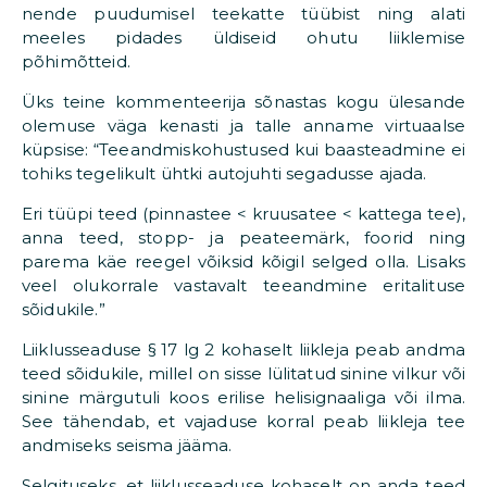
nende puudumisel teekatte tüübist ning alati
meeles pidades üldiseid ohutu liiklemise
põhimõtteid.
Üks teine kommenteerija sõnastas kogu ülesande
olemuse väga kenasti ja talle anname virtuaalse
küpsise: “Teeandmiskohustused kui baasteadmine ei
tohiks tegelikult ühtki autojuhti segadusse ajada.
Eri tüüpi teed (pinnastee < kruusatee < kattega tee),
anna teed, stopp- ja peateemärk, foorid ning
parema käe reegel võiksid kõigil selged olla. Lisaks
veel olukorrale vastavalt teeandmine eritalituse
sõidukile.”
Liiklusseaduse § 17 lg 2 kohaselt liikleja peab andma
teed sõidukile, millel on sisse lülitatud sinine vilkur või
sinine märgutuli koos erilise helisignaaliga või ilma.
See tähendab, et vajaduse korral peab liikleja tee
andmiseks seisma jääma.
Selgituseks, et liiklusseaduse kohaselt on anda teed