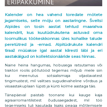
Kalender on hea vahend toredate mõtete
jagamiseks, selle mõju on aastaringne. Šveitsi
Alpides on tosin aastat tehtud maarahva
kalendrit, kus kuutüdrukutena astuvad oma
loomulikus töökeskkonnas üles kohalike talude
peretütred ja -emad. Alpitüdrukute kalendri
tiraaž müüakse igal aastal kiiresti läbi ja eri
aastakäigud on kollektsionääride seas hinnas.
Naine heina hangumas, hobusega ratsutamas või
traktori roolis põllutööd tegemas mõjub meile siin
kui meenutus sotsialismiaja viljastavatest
tingimustest, mil valitses sugudevaheline võrdsus ja
viisaastakuplaan lüpsti ja künti kolme aastaga täis.
Tänapäeval paistab toonane kui kauge kaja
agraarromantilistest õudusaegadest, mil töö
tegemiseks tuli kasutada lisaks peaga mõtlemisele