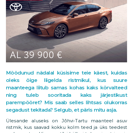
Möödunud nädalal küsisime teie käest, kuidas
oleks õige liigelda ristmikul, kus suure
maanteega liitub samas kohas kaks kõrvalteed
ning tuleb sooritada kaks järjestikust
parempööret? Mis saab selles lihtsas olukorras
segadust tekitada? Selgub, et päris mitu asja.
Ülesande aluseks on Jõhvi-Tartu maanteel asuv
ristmik, kus saavad kokku kolm teed ja üks teedest