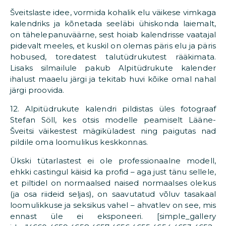
Šveitslaste idee, vormida kohalik elu väikese vimkaga
kalendriks ja kõnetada seeläbi ühiskonda laiemalt,
on tähelepanuväärne, sest hoiab kalendrisse vaatajal
pidevalt meeles, et kuskil on olemas päris elu ja päris
hobused, toredatest talutüdrukutest rääkimata.
Lisaks silmailule pakub Alpitüdrukute kalender
ihalust maaelu järgi ja tekitab huvi kõike omal nahal
järgi proovida.
12. Alpitüdrukute kalendri pildistas üles fotograaf
Stefan Söll, kes otsis modelle peamiselt Lääne-
Šveitsi väikestest mägiküladest ning paigutas nad
pildile oma loomulikus keskkonnas.
Ükski tütarlastest ei ole professionaalne modell,
ehkki castingul käisid ka profid – aga just tänu sellele,
et piltidel on normaalsed naised normaalses olekus
(ja osa riideid seljas), on saavutatud võluv tasakaal
loomulikkuse ja seksikus vahel – ahvatlev on see, mis
ennast üle ei eksponeeri. [simple_gallery