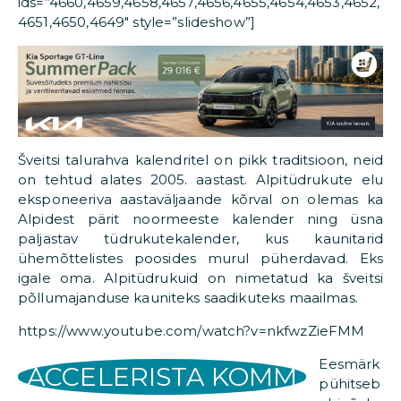
ids=”4660,4659,4658,4657,4656,4655,4654,4653,4652,
4651,4650,4649″ style=”slideshow”]
Šveitsi talurahva kalendritel on pikk traditsioon, neid
on tehtud alates 2005. aastast. Alpitüdrukute elu
eksponeeriva aastaväljaande kõrval on olemas ka
Alpidest pärit noormeeste kalender ning üsna
paljastav tüdrukutekalender, kus kaunitarid
ühemõttelistes poosides murul püherdavad. Eks
igale oma. Alpitüdrukuid on nimetatud ka šveitsi
põllumajanduse kauniteks saadikuteks maailmas.
https://www.youtube.com/watch?v=nkfwzZieFMM
Eesmärk
ACCELERISTA KOMM
pühitseb