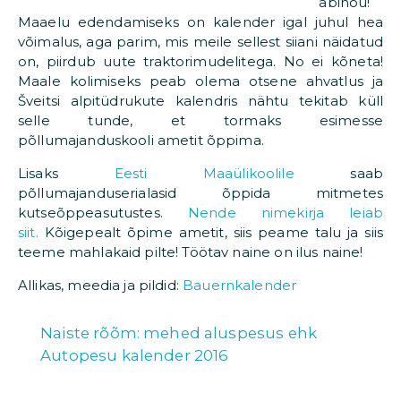
abinõu!
Maaelu edendamiseks on kalender igal juhul hea
võimalus, aga parim, mis meile sellest siiani näidatud
on, piirdub uute traktorimudelitega. No ei kõneta!
Maale kolimiseks peab olema otsene ahvatlus ja
Šveitsi alpitüdrukute kalendris nähtu tekitab küll
selle tunde, et tormaks esimesse
põllumajanduskooli ametit õppima.
Lisaks
Eesti Maaülikoolile
saab
põllumajanduserialasid õppida mitmetes
kutseõppeasutustes.
Nende nimekirja leiab
siit.
Kõigepealt õpime ametit, siis peame talu ja siis
teeme mahlakaid pilte! Töötav naine on ilus naine!
Allikas, meedia ja pildid:
Bauernkalender
Naiste rõõm: mehed aluspesus ehk
Autopesu kalender 2016