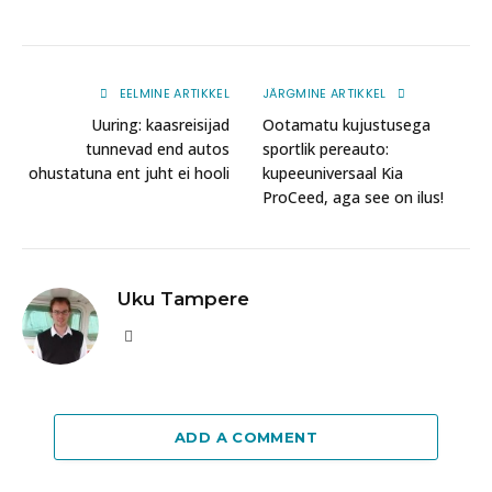
EELMINE ARTIKKEL
JÄRGMINE ARTIKKEL
Uuring: kaasreisijad
Ootamatu kujustusega
tunnevad end autos
sportlik pereauto:
ohustatuna ent juht ei hooli
kupeeuniversaal Kia
ProCeed, aga see on ilus!
Uku Tampere
Website
ADD A COMMENT