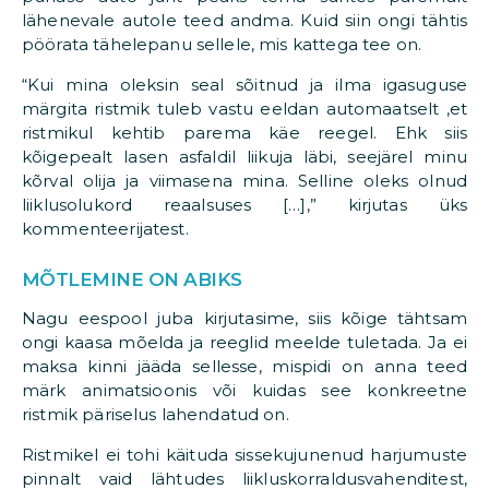
lähenevale autole teed andma. Kuid siin ongi tähtis
pöörata tähelepanu sellele, mis kattega tee on.
“Kui mina oleksin seal sõitnud ja ilma igasuguse
märgita ristmik tuleb vastu eeldan automaatselt ,et
ristmikul kehtib parema käe reegel. Ehk siis
kõigepealt lasen asfaldil liikuja läbi, seejärel minu
kõrval olija ja viimasena mina. Selline oleks olnud
liiklusolukord reaalsuses […],” kirjutas üks
kommenteerijatest.
MÕTLEMINE ON ABIKS
Nagu eespool juba kirjutasime, siis kõige tähtsam
ongi kaasa mõelda ja reeglid meelde tuletada. Ja ei
maksa kinni jääda sellesse, mispidi on anna teed
märk animatsioonis või kuidas see konkreetne
ristmik päriselus lahendatud on.
Ristmikel ei tohi käituda sissekujunenud harjumuste
pinnalt vaid lähtudes liikluskorraldusvahenditest,