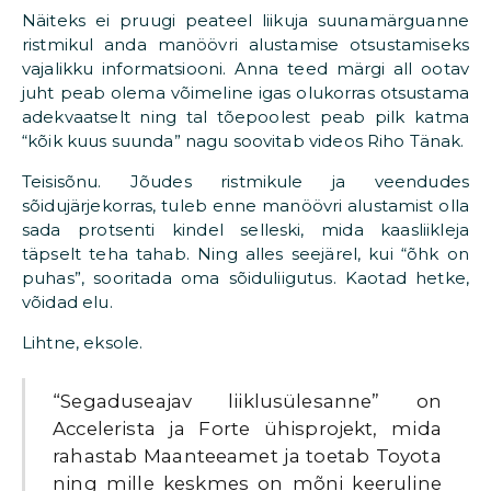
Näiteks ei pruugi peateel liikuja suunamärguanne
ristmikul anda manöövri alustamise otsustamiseks
vajalikku informatsiooni. Anna teed märgi all ootav
juht peab olema võimeline igas olukorras otsustama
adekvaatselt ning tal tõepoolest peab pilk katma
“kõik kuus suunda” nagu soovitab videos Riho Tänak.
Teisisõnu. Jõudes ristmikule ja veendudes
sõidujärjekorras, tuleb enne manöövri alustamist olla
sada protsenti kindel selleski, mida kaasliikleja
täpselt teha tahab. Ning alles seejärel, kui “õhk on
puhas”, sooritada oma sõiduliigutus. Kaotad hetke,
võidad elu.
Lihtne, eksole.
“Segaduseajav liiklusülesanne” on
Accelerista ja Forte ühisprojekt, mida
rahastab Maanteeamet ja toetab Toyota
ning mille keskmes on mõni keeruline