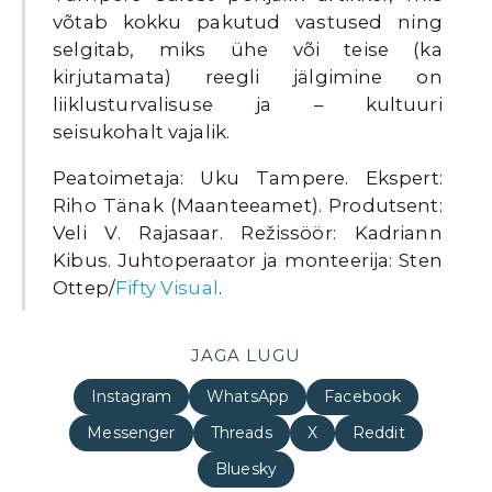
võtab kokku pakutud vastused ning
selgitab, miks ühe või teise (ka
kirjutamata) reegli jälgimine on
liiklusturvalisuse ja – kultuuri
seisukohalt vajalik.
Peatoimetaja: Uku Tampere. Ekspert:
Riho Tänak (Maanteeamet). Produtsent:
Veli V. Rajasaar. Režissöör: Kadriann
Kibus. Juhtoperaator ja monteerija: Sten
Ottep/
Fifty Visual
.
JAGA LUGU
Instagram
WhatsApp
Facebook
Messenger
Threads
X
Reddit
Bluesky