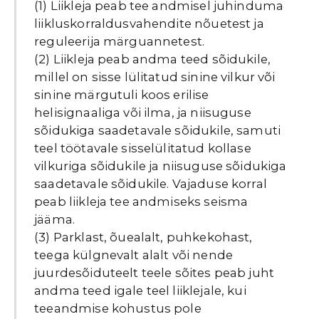
(1) Liikleja peab tee andmisel juhinduma
liikluskorraldusvahendite nõuetest ja
reguleerija märguannetest.
(2) Liikleja peab andma teed sõidukile,
millel on sisse lülitatud sinine vilkur või
sinine märgutuli koos erilise
helisignaaliga või ilma, ja niisuguse
sõidukiga saadetavale sõidukile, samuti
teel töötavale sisselülitatud kollase
vilkuriga sõidukile ja niisuguse sõidukiga
saadetavale sõidukile. Vajaduse korral
peab liikleja tee andmiseks seisma
jääma.
(3) Parklast, õuealalt, puhkekohast,
teega külgnevalt alalt või nende
juurdesõiduteelt teele sõites peab juht
andma teed igale teel liiklejale, kui
teeandmise kohustus pole