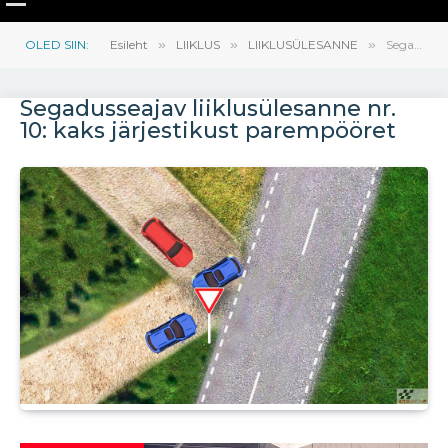
OLED SIIN:
Esileht
»
LIIKLUS
»
LIIKLUSÜLESANNE
»
Segadusseajav liiklusülesanne nr. 10: kaks järjestikust parempööret
Segadusseajav liiklusülesanne nr.
10: kaks järjestikust parempööret