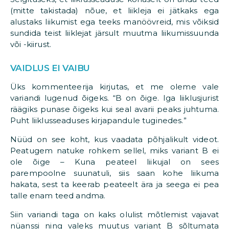
(mitte takistada) nõue, et liikleja ei jätkaks ega
alustaks liikumist ega teeks manöövreid, mis võiksid
sundida teist liiklejat järsult muutma liikumissuunda
või -kiirust.
VAIDLUS EI VAIBU
Üks kommenteerija kirjutas, et me oleme vale
variandi lugenud õigeks. “B on õige. Iga liiklusjurist
räägiks punase õigeks kui seal avarii peaks juhtuma.
Puht liiklusseaduses kirjapandule tuginedes.”
Nüüd on see koht, kus vaadata põhjalikult videot.
Peatugem natuke rohkem sellel, miks variant B ei
ole õige – Kuna peateel liikujal on sees
parempoolne suunatuli, siis saan kohe liikuma
hakata, sest ta keerab peateelt ära ja seega ei pea
talle enam teed andma.
Siin variandi taga on kaks olulist mõtlemist vajavat
nüanssi ning valeks muutus variant B sõltumata