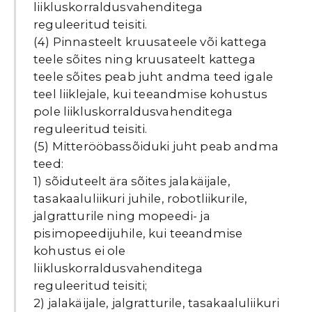
liikluskorraldusvahenditega
reguleeritud teisiti.
(4) Pinnasteelt kruusateele või kattega
teele sõites ning kruusateelt kattega
teele sõites peab juht andma teed igale
teel liiklejale, kui teeandmise kohustus
pole liikluskorraldusvahenditega
reguleeritud teisiti.
(5) Mitterööbassõiduki juht peab andma
teed:
1) sõiduteelt ära sõites jalakäijale,
tasakaaluliikuri juhile, robotliikurile,
jalgratturile ning mopeedi- ja
pisimopeedijuhile, kui teeandmise
kohustus ei ole
liikluskorraldusvahenditega
reguleeritud teisiti;
2) jalakäijale, jalgratturile, tasakaaluliikuri