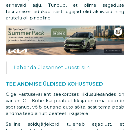
erinevaid asju. Tundub, et olime segaduse
tekitamises edukad, sest lugejad olid aktiivsed ning
arutelu oli pingeline.
Lahenda ülesannet uuesti siin
TEE ANDMISE ÜLDISED KOHUSTUSED
Õige vastusevariant seekordses liiklusülesandes on
variant C – Kohe kui peateel liikuja on oma pöörde
sooritanud, võib punane auto sõita, sest tema peab
andma teed ainult peateel liikujatele.
Selline sõidujärjekord tuleneb asjaolust, et