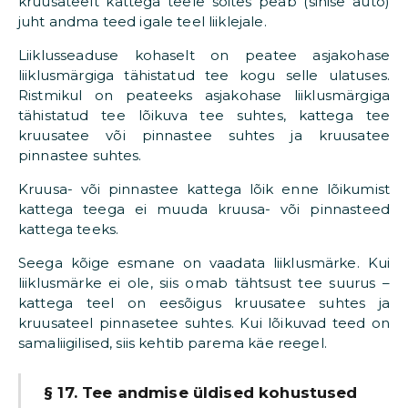
kruusateelt kattega teele sõites peab (sinise auto)
juht andma teed igale teel liiklejale.
Liiklusseaduse kohaselt on peatee asjakohase
liiklusmärgiga tähistatud tee kogu selle ulatuses.
Ristmikul on peateeks asjakohase liiklusmärgiga
tähistatud tee lõikuva tee suhtes, kattega tee
kruusatee või pinnastee suhtes ja kruusatee
pinnastee suhtes.
Kruusa- või pinnastee kattega lõik enne lõikumist
kattega teega ei muuda kruusa- või pinnasteed
kattega teeks.
Seega kõige esmane on vaadata liiklusmärke. Kui
liiklusmärke ei ole, siis omab tähtsust tee suurus –
kattega teel on eesõigus kruusatee suhtes ja
kruusateel pinnasetee suhtes. Kui lõikuvad teed on
samaliigilised, siis kehtib parema käe reegel.
§ 17. Tee andmise üldised kohustused