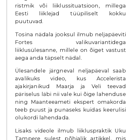
ristmik või liiklussituatsioon, millega
Eesti liiklejad tüüpiliselt kokku
puutuvad.
Tosina nädala jooksul ilmub neljapäeviti
Fortes valikuvariantidega
liiklusülesanne, millele on õiget vastust
aega anda täpselt nädal.
Ülesandele järgneval neljapäeval saab
avalikuks video, kus Accelerista
ajakirjanikud Maarja ja Veli teevad
päriselus läbi nii vale kui õige lahenduse
ning Maanteeameti ekspert omakorda
teeb puust ja punaseks kuidas keerulisi
olukordi lahendada.
Lisaks videole ilmub liikluspraktik Uku
Tampere sulest põhjalik artikkel, mis