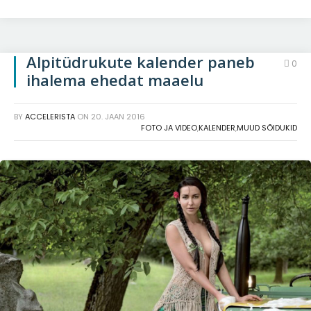
Alpitüdrukute kalender paneb
0
ihalema ehedat maaelu
BY
ACCELERISTA
ON
20. JAAN 2016
FOTO JA VIDEO
,
KALENDER
,
MUUD SÕIDUKID