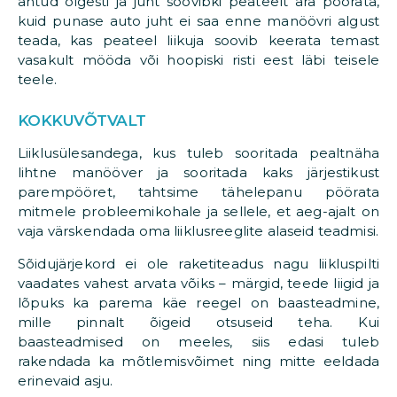
antud õigesti ja juht soovibki peateelt ära pöörata,
kuid punase auto juht ei saa enne manöövri algust
teada, kas peateel liikuja soovib keerata temast
vasakult mööda või hoopiski risti eest läbi teisele
teele.
KOKKUVÕTVALT
Liiklusülesandega, kus tuleb sooritada pealtnäha
lihtne manööver ja sooritada kaks järjestikust
parempööret, tahtsime tähelepanu pöörata
mitmele probleemikohale ja sellele, et aeg-ajalt on
vaja värskendada oma liiklusreeglite alaseid teadmisi.
Sõidujärjekord ei ole raketiteadus nagu liikluspilti
vaadates vahest arvata võiks – märgid, teede liigid ja
lõpuks ka parema käe reegel on baasteadmine,
mille pinnalt õigeid otsuseid teha. Kui
baasteadmised on meeles, siis edasi tuleb
rakendada ka mõtlemisvõimet ning mitte eeldada
erinevaid asju.