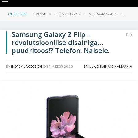
OLED SIIN:
Esileht
»
TEHNOSFÄÄR
»
VIDINAMAANIA
»
Samsun
Samsung Galaxy Z Flip –
0
revolutsioonilise disainiga…
puudritoos!? Telefon. Naisele.
BY
INDREK JAKOBSON
ON
11. VEEBR 2020
STIIL JA DISAIN
,
VIDINAMAANIA