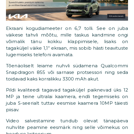
Ekraani kogudiameeter on 6,7 tolli. See on juba
väikese tahvli mõõtu, mille taskus kandmine ongi
võimalik tänu kokku klappimisele, lisaks on
tagaküljel väike 1,1“ ekraan, mis sobib hästi teavituste
lugemiseks telefoni avamata.
Tõenäoliselt leiame nuhvli südamena Qualcommi
Snapdragon 855 või sarnase protsessori ning seda
toidavad kaks korralikku 3300 mAh akut.
Pildi kvaliteedi tagavad tagaküljel paiknevad üks 12
MP ja teine ultralai kaamera, endli tegemiseks on
juba S-seerialt tuttav eesmise kaamera 10MP täiesti
piisav.
Video salvestamine tundub olevat tänapäeva
nuhvlite peamine eesmärk ning selle võimekus on
headuse kriteerium.