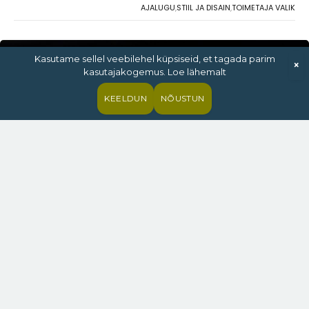
AJALUGU
,
STIIL JA DISAIN
,
TOIMETAJA VALIK
Kasutame sellel veebilehel küpsiseid, et tagada parim
×
kasutajakogemus. Loe lähemalt
KEELDUN
NÕUSTUN