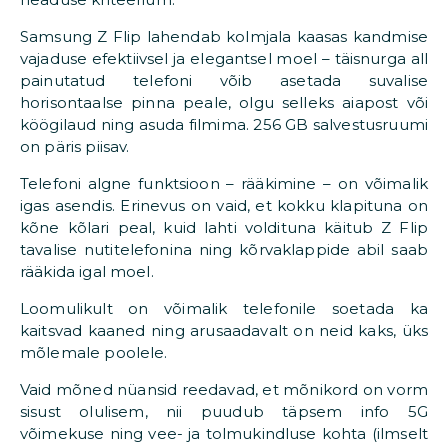
Samsung Z Flip lahendab kolmjala kaasas kandmise
vajaduse efektiivsel ja elegantsel moel – täisnurga all
painutatud telefoni võib asetada suvalise
horisontaalse pinna peale, olgu selleks aiapost või
köögilaud ning asuda filmima. 256 GB salvestusruumi
on päris piisav.
Telefoni algne funktsioon – rääkimine – on võimalik
igas asendis. Erinevus on vaid, et kokku klapituna on
kõne kõlari peal, kuid lahti voldituna käitub Z Flip
tavalise nutitelefonina ning kõrvaklappide abil saab
rääkida igal moel.
Loomulikult on võimalik telefonile soetada ka
kaitsvad kaaned ning arusaadavalt on neid kaks, üks
mõlemale poolele.
Vaid mõned nüansid reedavad, et mõnikord on vorm
sisust olulisem, nii puudub täpsem info 5G
võimekuse ning vee- ja tolmukindluse kohta (ilmselt