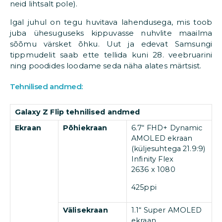
neid lihtsalt pole).
Igal juhul on tegu huvitava lahendusega, mis toob
juba ühesuguseks kippuvasse nuhvlite maailma
sõõmu värsket õhku. Uut ja edevat Samsungi
tippmudelit saab ette tellida kuni 28. veebruarini
ning poodides loodame seda näha alates märtsist.
Tehnilised andmed:
Galaxy Z Flip tehnilised andmed
Ekraan
Põhiekraan
6.7“ FHD+ Dynamic
AMOLED ekraan
(küljesuhtega 21.9:9)
Infinity Flex
2636 x 1080
425ppi
Välisekraan
1.1“ Super AMOLED
ekraan