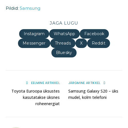
Pildid:
Samsung
JAGA LUGU
Instagram
WhatsApp
Facebook
Messenger
Threads
X
Reddit
Bluesky
EELMINE ARTIKKEL
JÄRGMINE ARTIKKEL
Toyota Euroopa üksustes
Samsung Galaxy S20 – üks
kasutatakse üksnes
mudel, kolm telefoni
roheenergiat