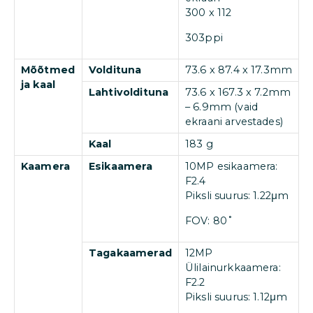
300 x 112
303ppi
Mõõtmed
Voldituna
73.6 x 87.4 x 17.3mm
ja kaal
Lahtivoldituna
73.6 x 167.3 x 7.2mm
– 6.9mm (vaid
ekraani arvestades)
Kaal
183 g
Kaamera
Esikaamera
10MP esikaamera:
F2.4
Piksli suurus: 1.22μm
FOV: 80˚
Tagakaamerad
12MP
Ülilainurkkaamera:
F2.2
Piksli suurus: 1.12μm