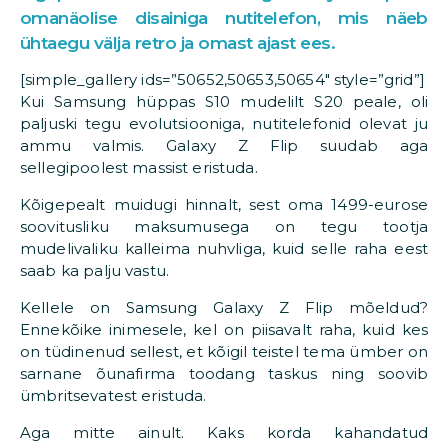
omanäolise disainiga nutitelefon, mis näeb
ühtaegu välja retro ja omast ajast ees.
[simple_gallery ids=”50652,50653,50654″ style=”grid”]
Kui Samsung hüppas S10 mudelilt S20 peale, oli
paljuski tegu evolutsiooniga, nutitelefonid olevat ju
ammu valmis. Galaxy Z Flip suudab aga
sellegipoolest massist eristuda.
Kõigepealt muidugi hinnalt, sest oma 1499-eurose
soovitusliku maksumusega on tegu tootja
mudelivaliku kalleima nuhvliga, kuid selle raha eest
saab ka palju vastu.
Kellele on Samsung Galaxy Z Flip mõeldud?
Ennekõike inimesele, kel on piisavalt raha, kuid kes
on tüdinenud sellest, et kõigil teistel tema ümber on
sarnane õunafirma toodang taskus ning soovib
ümbritsevatest eristuda.
Aga mitte ainult. Kaks korda kahandatud