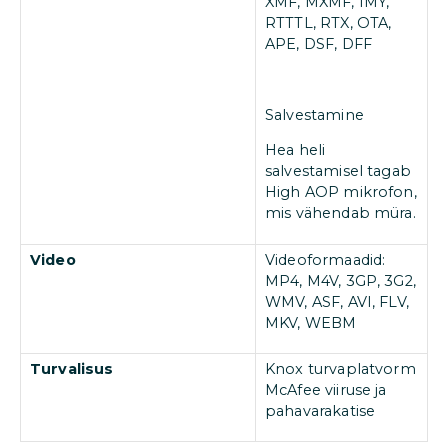
XMF, MXMF, IMY,
RTTTL, RTX, OTA,
APE, DSF, DFF
Salvestamine
Hea heli
salvestamisel tagab
High AOP mikrofon,
mis vähendab müra.
Video
Videoformaadid:
MP4, M4V, 3GP, 3G2,
WMV, ASF, AVI, FLV,
MKV, WEBM
Turvalisus
Knox turvaplatvorm
McAfee viiruse ja
pahavarakatise