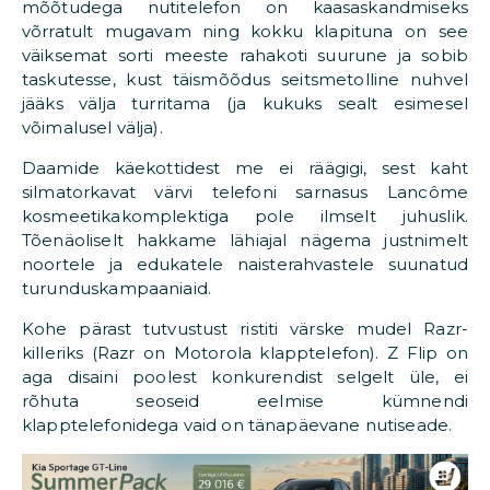
mõõtudega nutitelefon on kaasaskandmiseks
võrratult mugavam ning kokku klapituna on see
väiksemat sorti meeste rahakoti suurune ja sobib
taskutesse, kust täismõõdus seitsmetolline nuhvel
jääks välja turritama (ja kukuks sealt esimesel
võimalusel välja).
Daamide käekottidest me ei räägigi, sest kaht
silmatorkavat värvi telefoni sarnasus Lancôme
kosmeetikakomplektiga pole ilmselt juhuslik.
Tõenäoliselt hakkame lähiajal nägema justnimelt
noortele ja edukatele naisterahvastele suunatud
turunduskampaaniaid.
Kohe pärast tutvustust ristiti värske mudel Razr-
killeriks (Razr on Motorola klapptelefon). Z Flip on
aga disaini poolest konkurendist selgelt üle, ei
rõhuta seoseid eelmise kümnendi
klapptelefonidega vaid on tänapäevane nutiseade.