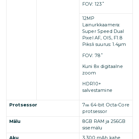
FOV: 123˚
12MP
Lainurkkaamera:
Super Speed Dual
Pixel AF, OIS, F1.8
Piksli suurus: 1.4μm
FOV: 78˚
Kuni 8x digitaalne
zoom
HDR10+
salvestamine
Protsessor
7㎚ 64-bit Octa-Core
protsessor
Mälu
8GB RAM ja 256GB
sisemälu
Aku
3,300 mAh kahe