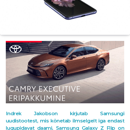
Indrek Jakobson kirjutab Samsungi
uudistootest, mis kõnetab ilmselgelt iga endast
lugupidavat daami. Samsung Galaxy Z Flip on