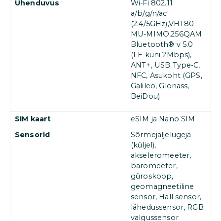
Ühenduvus
Wi-Fi 802.11
a/b/g/n/ac
(2.4/5GHz),VHT80
MU-MIMO,256QAM
Bluetooth® v 5.0
(LE kuni 2Mbps),
ANT+, USB Type-C,
NFC, Asukoht (GPS,
Galileo, Glonass,
BeiDou)
SIM kaart
eSIM ja Nano SIM
Sensorid
Sõrmejäljelugeja
(küljel),
akseleromeeter,
baromeeter,
güroskoop,
geomagneetiline
sensor, Hall sensor,
lähedussensor, RGB
valgussensor