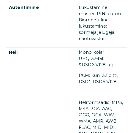
Autentimine
Lukustamine:
muster, PIN, parool
Biomeetriline
lukustamine:
sõrmejäljelugeja,
näotuvastus
Heli
Mono kõlar
UHQ 32-bit
&DSD64/128 tugi
PCM: kuni 32 bitti,
DSD*: DSD64/128
Heliformaadid: MP3,
M4A, 3GA, AAC,
OGG, OGA, WAV,
WMA, AMR, AWB,
FLAC, MID, MIDI,