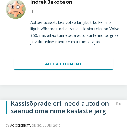
Indrek Jakobson
Website
Autoentusiast, kes võtab kirglikult kõike, mis
liigub vähemalt neljal rattal. Hobiautoks on Volvo
960, mis aitab tunnetada auto kui tehnoloogilise
ja kultuurilise nähtuse muutumist ajas.
ADD A COMMENT
Kassisõprade eri: need autod on
0
saanud oma nime kaslaste järgi
BY
ACCELERISTA
ON
30. JUUNI 2019