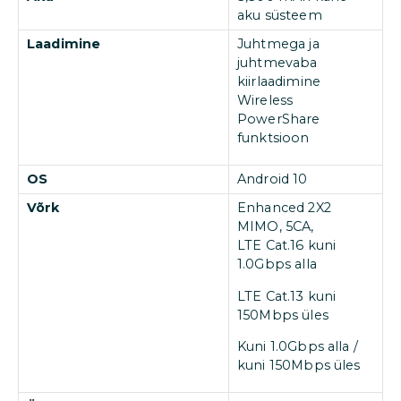
aku süsteem
Laadimine
Juhtmega ja
juhtmevaba
kiirlaadimine
Wireless
PowerShare
funktsioon
OS
Android 10
Võrk
Enhanced 2X2
MIMO, 5CA,
LTE Cat.16 kuni
1.0Gbps alla
LTE Cat.13 kuni
150Mbps üles
Kuni 1.0Gbps alla /
kuni 150Mbps üles