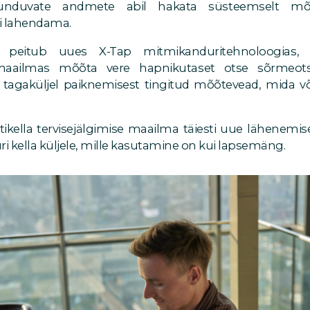
unduvate andmete abil hakata süsteemselt mõ
i lahendama.
peitub uues X-Tap mitmikanduritehnoloogias,
maailmas mõõta vere hapnikutaset otse sõrmeotsa
tagaküljel paiknemisest tingitud mõõtevead, mida v
kella tervisejälgimise maailma täiesti uue lähenemis
 kella küljele, mille kasutamine on kui lapsemäng.