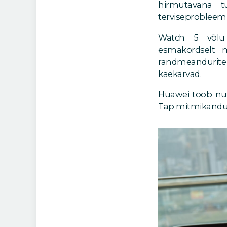
hirmutavana t
terviseprobleem
Watch 5 võlu 
esmakordselt 
randmeandurite 
käekarvad.
Huawei toob nuti
Tap mitmikanduri