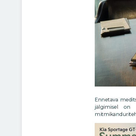
Ennetava meditsi
jälgimisel on
mitmikanduriteh