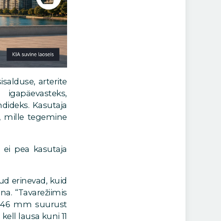
alduse, arterite
igapäevasteks,
ndideks. Kasutaja
u, mille tegemine
 ei pea kasutaja
.
d erinevad, kuid
na. “Tavarežiimis
, 46 mm suurust
ell lausa kuni 11