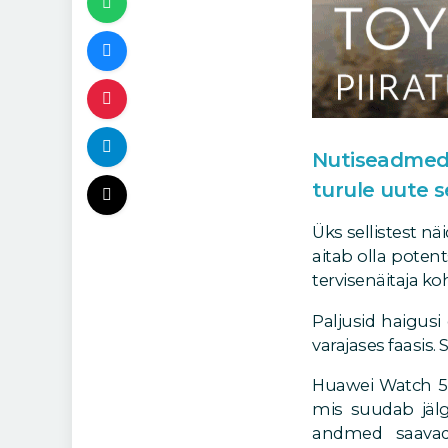
Nutiseadmed 
turule uute 
Üks sellistest nä
aitab olla poten
tervisenäitaja ko
Paljusid haigusi
varajases faasis.
Huawei Watch 5 po
mis suudab jälgi
andmed saavad