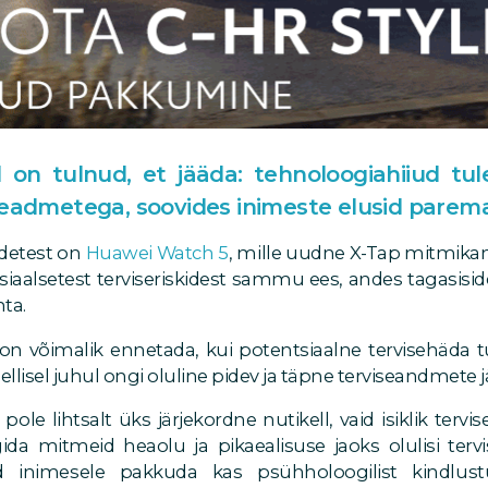
on tulnud, et jääda: tehnoloogiahiiud tul
seadmetega, soovides inimeste elusid parem
idetest on
Huawei Watch 5
, mille uudne X-Tap mitmika
tsiaalsetest terviseriskidest sammu ees, andes tagasisid
hta.
 on võimalik ennetada, kui potentsiaalne tervisehäda 
 Sellisel juhul ongi oluline pidev ja täpne terviseandmete 
le lihtsalt üks järjekordne nutikell, vaid isiklik tervi
da mitmeid heaolu ja pikaealisuse jaoks olulisi tervi
 inimesele pakkuda kas psühholoogilist kindlust