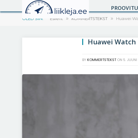
PROOVIT
OLED SIIN:
Esileht
»
KOMMERTSTEKST
»
Huawei Watc
Huawei Watch 5 
BY
KOMMERTSTEKST
ON
5. JUUNI