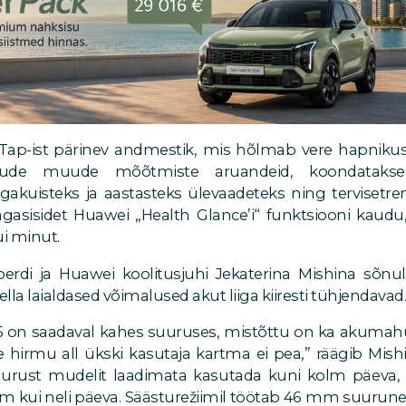
ap-ist pärinev andmestik, mis hõlmab vere hapnikusis
ljude muude mõõtmiste aruandeid, koondatakse 
igakuisteks ja aastasteks ülevaadeteks ning tervisetre
agasisidet Huawei „Health Glance’i“ funktsiooni kaud
i minut.
erdi ja Huawei koolitusjuhi Jekaterina Mishina sõnul
la laialdased võimalused akut liiga kiiresti tühjendavad
 on saadaval kahes suuruses, mistõttu on ka akumahu
hirmu all ükski kasutaja kartma ei pea,” räägib Mishi
rust mudelit laadimata kasutada kuni kolm päeva
 kui neli päeva. Säästurežiimil töötab 46 mm suurune k