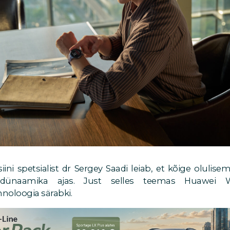
ini spetsialist dr Sergey Saadi leiab, et kõige olulis
 dünaamika ajas. Just selles teemas Huawei
noloogia särabki.