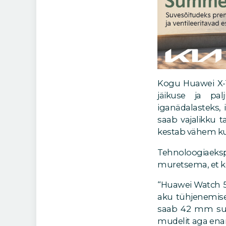
Kogu Huawei X-T
jäikuse ja pa
iganädalasteks, 
saab vajalikku t
kestab vähem ku
Tehnoloogiaeksp
muretsema, et kel
“Huawei Watch 5
aku tühjenemise 
saab 42 mm suu
mudelit aga enam