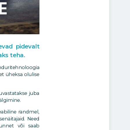
evad pidevalt
aks teha.
nduritehnoloogia
et üheksa olulise
tuvastatakse juba
jälgimine.
seabiline randmel,
senäitajaid. Need
unnet või saab