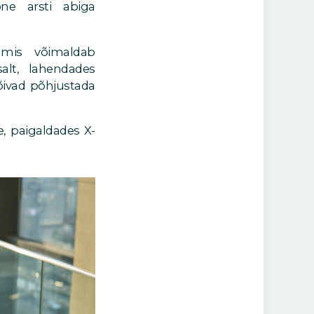
ne arsti abiga
 mis võimaldab
lt, lahendades
õivad põhjustada
e, paigaldades X-