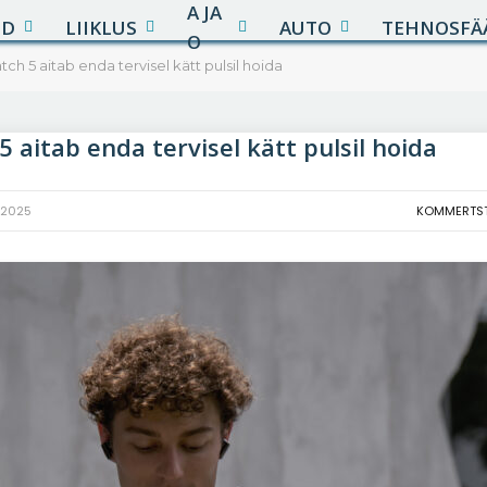
A JA
UD
LIIKLUS
AUTO
TEHNOSFÄ
O
h 5 aitab enda tervisel kätt pulsil hoida
aitab enda tervisel kätt pulsil hoida
 2025
KOMMERTS