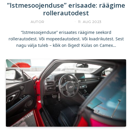
“Istmesoojenduse” erisaade: räägime
rollerautodest
AUTOR
ACCELERISTA
11. AUG 2023
“Istmesoojenduse” erisaates räägime seekord
rollerautodest. Või mopeedautodest. Või kvadrikutest. Sest
nagu välja tuleb – kõik on õiged! Külas on Camex…