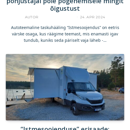
põhjustajal pole põgenemisele mingit
õigustust
AUTOR
KOMMERTSTEKST
24. APR 2024
Autoteemaline taskuhääling “Istmesoojendus” on eetris
värske osaga, kus räägime teemast, mis enamasti igav
tundub, kuniks seda päriselt vaja läheb -…
“Istmesoojenduse” erisaade: