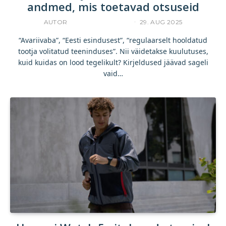
andmed, mis toetavad otsuseid
AUTOR
KOMMERTSTEKST
29. AUG 2025
“Avariivaba”, “Eesti esindusest”, “regulaarselt hooldatud
tootja volitatud teeninduses”. Nii väidetakse kuulutuses,
kuid kuidas on lood tegelikult? Kirjeldused jäävad sageli
vaid…