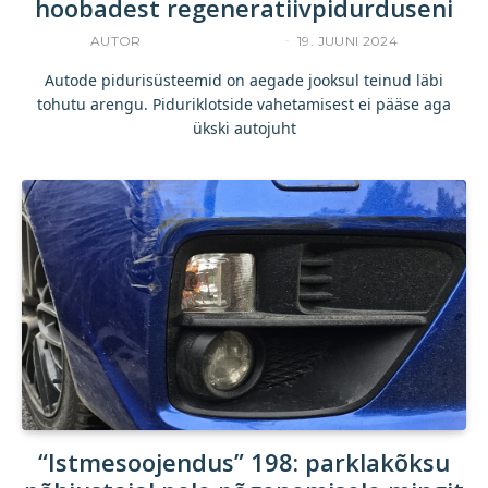
hoobadest regeneratiivpidurduseni
AUTOR
KOMMERTSTEKST
19. JUUNI 2024
Autode pidurisüsteemid on aegade jooksul teinud läbi
tohutu arengu. Piduriklotside vahetamisest ei pääse aga
ükski autojuht
“Istmesoojendus” 198: parklakõksu