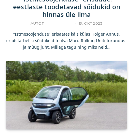
eestlaste toodetavad sõidukid on
hinnas üle ilma
AUTOR
ACCELERISTA
13. OKT 2023
“Istmesoojenduse” erisaates käis külas Holger Annus,
eriotstarbelisi sõidukeid tootva Maru Rolling Uniti turundus-
ja müügijuht. Millega tegu ning miks neid…