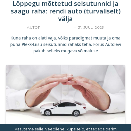
Lõppegu mõttetud seisutunnid ja
saagu raha: rendi auto (turvaliselt)
välja
AUTOR
YLLE RAJASAAR
31. JUULI 2023
Kuna raha on alati vaja, võiks paradigmat muuta ja oma
püha Plekk-Liisu seisutunnid rahaks teha. Forus Autolevi
pakub selleks mugava võimaluse
Kasutame sellel veebilehel küpsiseid, et tagada parim