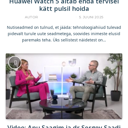
Huawei Watch 5 aitab enda tervisel
kätt pulsil hoida
AUTOR
KOMMERTSTEKST
5. JUUNI 2025
Nutiseadmed on tulnud, et jääda: tehnoloogiahiiud tulevad
pidevalt turule uute seadmetega, soovides inimeste elusid
paremaks teha. Üks sellistest näidetest on…
Video: Anu Saagim ja dr Sergey Saadi