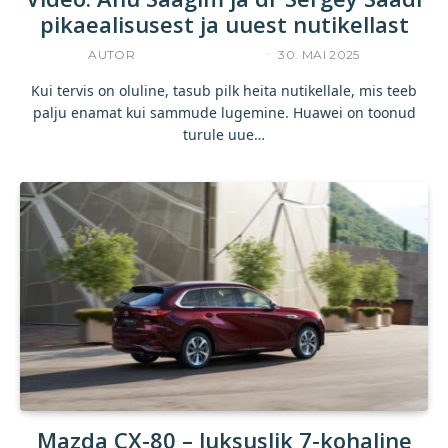
pikaealisusest ja uuest nutikellast
AUTOR
KOMMERTSTEKST
30. MAI 2025
Kui tervis on oluline, tasub pilk heita nutikellale, mis teeb
palju enamat kui sammude lugemine. Huawei on toonud
turule uue…
Mazda CX-80 – luksuslik 7-kohaline