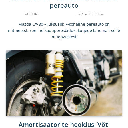
pereauto
AUTOR
KOMMERTSTEKST
28. AUG 2024
Mazda CX-80 – luksuslik 7-kohaline pereauto on
mitmeotstarbeline koguperesõiduk. Lugege lähemalt selle
mugavustest
Amortisaatorite hooldus: Võti