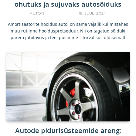
ohutuks ja sujuvaks autosõiduks
AUTOR
ACCELERISTA
19. JUULI 2024
Amortisaatorite hooldus autol on sama vajalik kui mistahes
muu rutiinne hooldusprotseduur. Nii on tagatud sõiduki
parem juhitavus ja teel püsimine – turvalisus üldisemalt
Autode pidurisüsteemide areng: