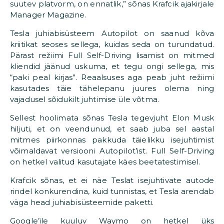
suutev platvorm, on ennatlik,” sõnas Krafcik ajakirjale
Manager Magazine.
Tesla juhiabisüsteem Autopilot on saanud kõva
kriitikat seoses sellega, kuidas seda on turundatud.
Pärast režiimi Full Self-Driving lisamist on mitmed
kliendid jäänud uskuma, et tegu ongi sellega, mis
“paki peal kirjas”. Reaalsuses aga peab juht režiimi
kasutades täie tähelepanu juures olema ning
vajadusel sõidukilt juhtimise üle võtma.
Sellest hoolimata sõnas Tesla tegevjuht Elon Musk
hiljuti, et on veendunud, et saab juba sel aastal
mitmes piirkonnas pakkuda täielikku isejuhtimist
võimaldavat versiooni Autopilot’ist. Full Self-Driving
on hetkel valitud kasutajate käes beetatestimisel.
Krafcik sõnas, et ei näe Teslat isejuhtivate autode
rindel konkurendina, kuid tunnistas, et Tesla arendab
väga head juhiabisüsteemide paketti.
Google’ile kuuluv Waymo on hetkel üks