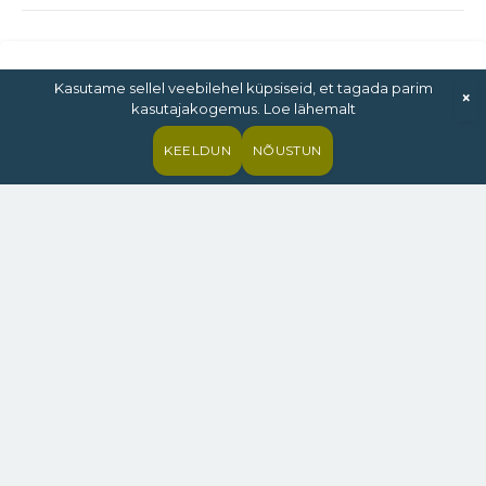
Kasutame sellel veebilehel küpsiseid, et tagada parim
×
kasutajakogemus. Loe lähemalt
KEELDUN
NÕUSTUN