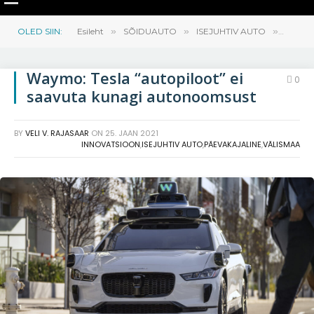
OLED SIIN:
Esileht
»
SÕIDUAUTO
»
ISEJUHTIV AUTO
»
Waymo:
Waymo: Tesla “autopiloot” ei
0
saavuta kunagi autonoomsust
BY
VELI V. RAJASAAR
ON
25. JAAN 2021
INNOVATSIOON
,
ISEJUHTIV AUTO
,
PÄEVAKAJALINE
,
VÄLISMAA