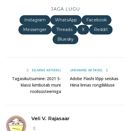
JAGA LUGU
Instagram
WhatsApp
Facebook
Messenger
Threads
X
Reddit
Bluesky
EELMINE ARTIKKEL
JÄRGMINE ARTIKKEL
Tagasikutsumine: 2021 S-
Adobe Flashi lõpp seiskas
klassi kimbutab mure
Hiina linnas rongiliikluse
roolisüsteemiga
Veli V. Rajasaar
Website