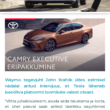
Waymo tegevjuht John Krafcik ütles eelmisel
nädalal antud intervjuus, et Tesla läheneb
isesõitva platvormi loomisele valest otsast.
“Võtta juhiabisüsteem, asuda seda täiustama ja loota,
et ühel päeval saab sellest täielikku isejuhtimist