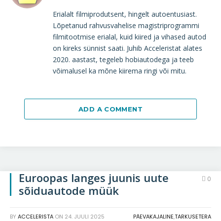
Erialalt filmiprodutsent, hingelt autoentusiast.
Lõpetanud rahvusvahelise magistriprogrammi
filmitootmise erialal, kuid kiired ja vihased autod
on kireks sünnist saati. Juhib Acceleristat alates
2020. aastast, tegeleb hobiautodega ja teeb
võimalusel ka mõne kiirema ringi või mitu.
ADD A COMMENT
Euroopas langes juunis uute
0
sõiduautode müük
BY
ACCELERISTA
ON
24. JUULI 2025
PÄEVAKAJALINE
,
TARKUSETERA