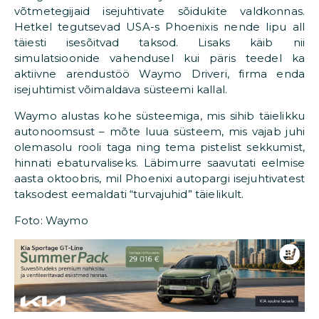
võtmetegijaid isejuhtivate sõidukite valdkonnas.
Hetkel tegutsevad USA-s Phoenixis nende lipu all
täiesti isesõitvad taksod. Lisaks käib nii
simulatsioonide vahendusel kui päris teedel ka
aktiivne arendustöö Waymo Driveri, firma enda
isejuhtimist võimaldava süsteemi kallal.
Waymo alustas kohe süsteemiga, mis sihib täielikku
autonoomsust – mõte luua süsteem, mis vajab juhi
olemasolu rooli taga ning tema pistelist sekkumist,
hinnati ebaturvaliseks. Läbimurre saavutati eelmise
aasta oktoobris, mil Phoenixi autopargi isejuhtivatest
taksodest eemaldati “turvajuhid” täielikult.
Foto: Waymo