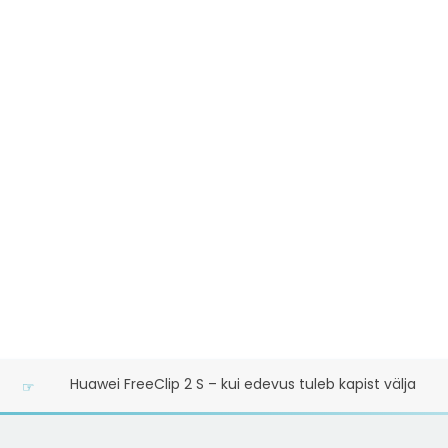
Ood poistele: Vahtralehe märgiga BMW ongi mu lemmikaut