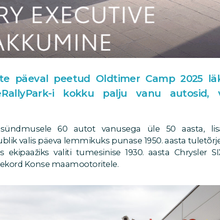
e päeval peetud Oldtimer Camp 2025 läks
eRallyPark-i kokku palju vanu autosid, v
sündmusele 60 autot vanusega üle 50 aasta, lisa
ublik valis päeva lemmikuks punase 1950. aasta tuletõrje
ks ekipaažiks valiti tumesinise 1930. aasta Chrysler 
seekord Konse maamootoritele.