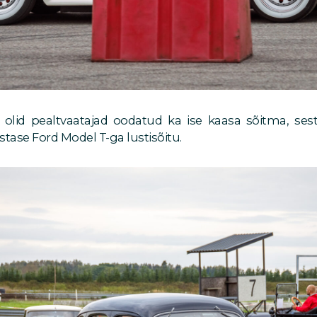
e olid pealtvaatajad oodatud ka ise kaasa sõitma, sest 
stase Ford Model T-ga lustisõitu.