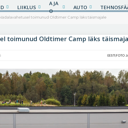
A JA
UD
LIIKLUS
AUTO
TEHNOSFÄ
O
Nädalavahetusel toimunud Oldtimer Camp läks täismajale
el toimunud Oldtimer Camp läks täismaja
5
EESTI
,
FOTO J