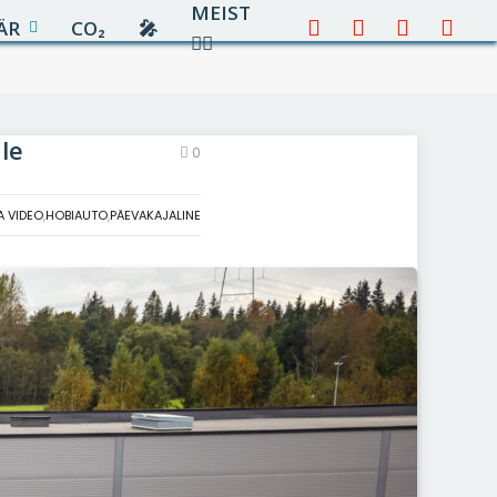
MEIST
ÄR
CO₂
🎤︎︎
Facebook
X
Instagram
YouTu
✍🏻
(Twitter)
le
0
A VIDEO
,
HOBIAUTO
,
PÄEVAKAJALINE