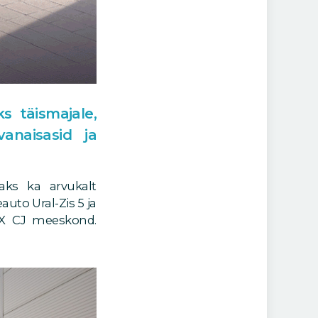
 täismajale,
anaisasid ja
ks ka arvukalt
auto Ural-Zis 5 ja
SIX CJ meeskond.