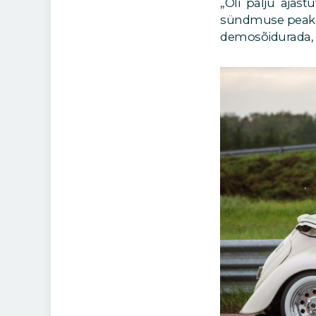
„Oli palju ajast
sündmuse peakorr
demosõidurada, e