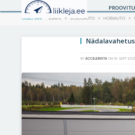
PROOVIT
OLED SIIN:
Esileht
»
SÕIDUAUTO
»
HOBIAUTO
»
Nädalavahetus
BY
ACCELERISTA
ON
16. SEPT 202