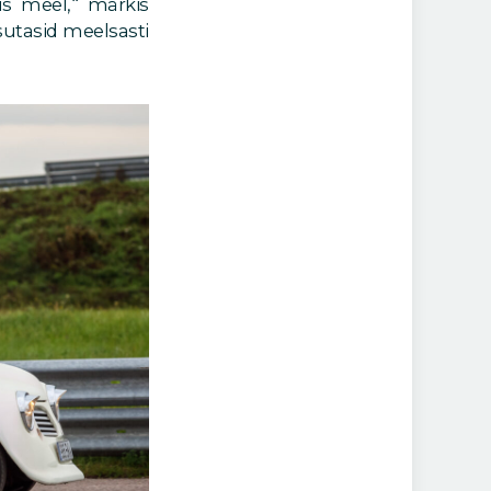
mus meel,“ märkis
sutasid meelsasti