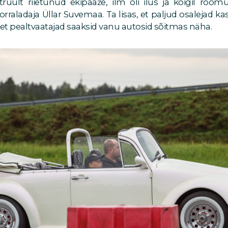
utruult riietunud ekipaaže, ilm oli ilus ja kõigil rõõ
aladaja Üllar Suvemaa. Ta lisas, et paljud osalejad ka
t pealtvaatajad saaksid vanu autosid sõitmas näha.