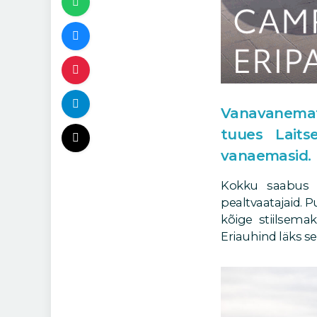
Vanavanemat
tuues Laits
vanaemasid.
Kokku saabus 
pealtvaatajaid. P
kõige stiilsema
Eriauhind läks 