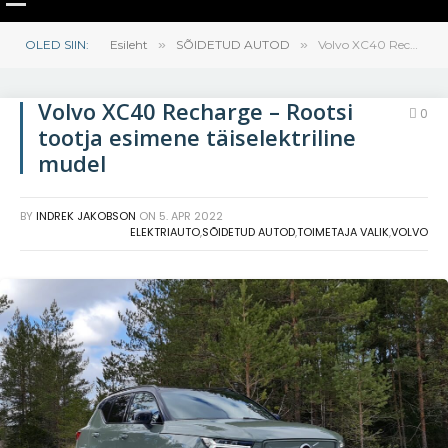
OLED SIIN:
Esileht
»
SÕIDETUD AUTOD
»
Volvo XC40 Recharge – Rootsi tootja esimene täiselektriline mudel
Volvo XC40 Recharge – Rootsi
0
tootja esimene täiselektriline
mudel
BY
INDREK JAKOBSON
ON
5. APR 2022
ELEKTRIAUTO
,
SÕIDETUD AUTOD
,
TOIMETAJA VALIK
,
VOLVO