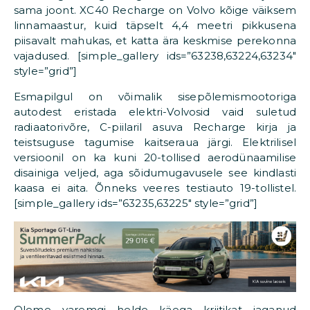
sama joont. XC40 Recharge on Volvo kõige väiksem
linnamaastur, kuid täpselt 4,4 meetri pikkusena
piisavalt mahukas, et katta ära keskmise perekonna
vajadused. [simple_gallery ids=”63238,63224,63234″
style=”grid”]
Esmapilgul on võimalik sisepõlemismootoriga
autodest eristada elektri-Volvosid vaid suletud
radiaatorivõre, C-piilaril asuva Recharge kirja ja
teistsuguse tagumise kaitseraua järgi. Elektrilisel
versioonil on ka kuni 20-tollised aerodünaamilise
disainiga veljed, aga sõidumugavusele see kindlasti
kaasa ei aita. Õnneks veeres testiauto 19-tollistel.
[simple_gallery ids=”63235,63225″ style=”grid”]
Oleme varemgi helde käega kriitikat jaganud