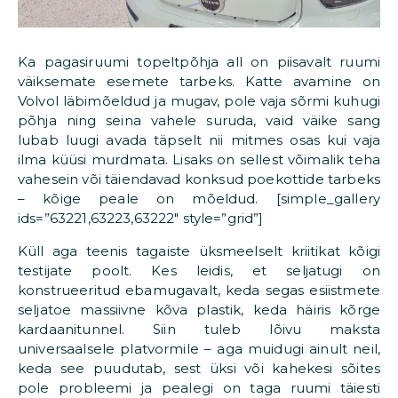
Ka pagasiruumi topeltpõhja all on piisavalt ruumi
väiksemate esemete tarbeks. Katte avamine on
Volvol läbimõeldud ja mugav, pole vaja sõrmi kuhugi
põhja ning seina vahele suruda, vaid väike sang
lubab luugi avada täpselt nii mitmes osas kui vaja
ilma küüsi murdmata. Lisaks on sellest võimalik teha
vahesein või täiendavad konksud poekottide tarbeks
– kõige peale on mõeldud. [simple_gallery
ids=”63221,63223,63222″ style=”grid”]
Küll aga teenis tagaiste üksmeelselt kriitikat kõigi
testijate poolt. Kes leidis, et seljatugi on
konstrueeritud ebamugavalt, keda segas esiistmete
seljatoe massiivne kõva plastik, keda häiris kõrge
kardaanitunnel. Siin tuleb lõivu maksta
universaalsele platvormile – aga muidugi ainult neil,
keda see puudutab, sest üksi või kahekesi sõites
pole probleemi ja pealegi on taga ruumi täiesti