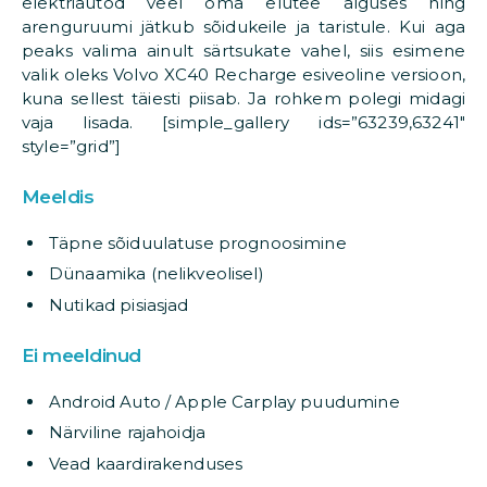
elektriautod veel oma elutee alguses ning
arenguruumi jätkub sõidukeile ja taristule. Kui aga
peaks valima ainult särtsukate vahel, siis esimene
valik oleks Volvo XC40 Recharge esiveoline versioon,
kuna sellest täiesti piisab. Ja rohkem polegi midagi
vaja lisada. [simple_gallery ids=”63239,63241″
style=”grid”]
Meeldis
Täpne sõiduulatuse prognoosimine
Dünaamika (nelikveolisel)
Nutikad pisiasjad
Ei meeldinud
Android Auto / Apple Carplay puudumine
Närviline rajahoidja
Vead kaardirakenduses