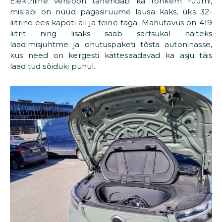
Elektriline versioon tähendab ka rohkem ruumi,
misläbi on nüüd pagasiruume lausa kaks, üks 32-
liitrine ees kapoti all ja teine taga. Mahutavus on 419
liitrit ning lisaks saab särtsukal näiteks
laadimisjuhtme ja ohutuspaketi tõsta autoninasse,
kus need on kergesti kättesaadavad ka asju täis
laaditud sõiduki puhul.