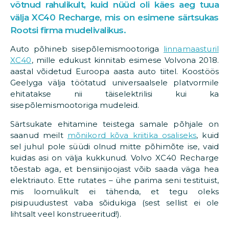
võtnud rahulikult, kuid nüüd oli käes aeg tuua
välja XC40 Recharge, mis on esimene särtsukas
Rootsi firma mudelivalikus.
Auto põhineb sisepõlemismootoriga
linnamaasturil
XC40
, mille edukust kinnitab esimese Volvona 2018.
aastal võidetud Euroopa aasta auto tiitel. Koostöös
Geelyga välja töötatud universaalsele platvormile
ehitatakse nii täiselektrilisi kui ka
sisepõlemismootoriga mudeleid.
Särtsukate ehitamine teistega samale põhjale on
saanud meilt
mõnikord kõva kriitika osaliseks
, kuid
sel juhul pole süüdi olnud mitte põhimõte ise, vaid
kuidas asi on välja kukkunud. Volvo XC40 Recharge
tõestab aga, et bensiinijoojast võib saada väga hea
elektriauto. Ette rutates – ühe parima seni testituist,
mis loomulikult ei tähenda, et tegu oleks
pisipuudustest vaba sõidukiga (sest sellist ei ole
lihtsalt veel konstrueeritud!).