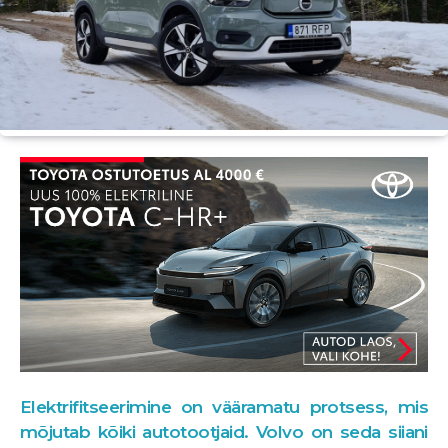
Elektrifitseerimine on vääramatu protsess, mis
mõjutab kõiki autotootjaid. Volvo on seda siiani