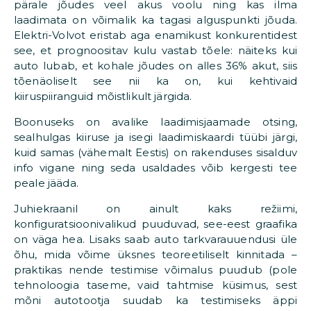
pärale jõudes veel akus voolu ning kas ilma
laadimata on võimalik ka tagasi alguspunkti jõuda.
Elektri-Volvot eristab aga enamikust konkurentidest
see, et prognoositav kulu vastab tõele: näiteks kui
auto lubab, et kohale jõudes on alles 36% akut, siis
tõenäoliselt see nii ka on, kui kehtivaid
kiiruspiiranguid mõistlikult järgida.
Boonuseks on avalike laadimisjaamade otsing,
sealhulgas kiiruse ja isegi laadimiskaardi tüübi järgi,
kuid samas (vähemalt Eestis) on rakenduses sisalduv
info vigane ning seda usaldades võib kergesti tee
peale jääda.
Juhiekraanil on ainult kaks režiimi,
konfiguratsioonivalikud puuduvad, see-eest graafika
on väga hea. Lisaks saab auto tarkvarauuendusi üle
õhu, mida võime üksnes teoreetiliselt kinnitada –
praktikas nende testimise võimalus puudub (pole
tehnoloogia taseme, vaid tahtmise küsimus, sest
mõni autotootja suudab ka testimiseks äppi