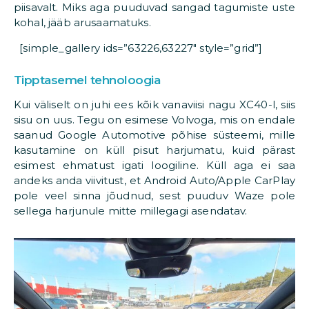
piisavalt. Miks aga puuduvad sangad tagumiste uste
kohal, jääb arusaamatuks.
[simple_gallery ids=”63226,63227″ style=”grid”]
Tipptasemel tehnoloogia
Kui väliselt on juhi ees kõik vanaviisi nagu XC40-l, siis
sisu on uus. Tegu on esimese Volvoga, mis on endale
saanud Google Automotive põhise süsteemi, mille
kasutamine on küll pisut harjumatu, kuid pärast
esimest ehmatust igati loogiline. Küll aga ei saa
andeks anda viivitust, et Android Auto/Apple CarPlay
pole veel sinna jõudnud, sest puuduv Waze pole
sellega harjunule mitte millegagi asendatav.