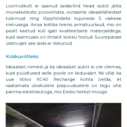
Loomulikult ei saanud sedavõrd head autot jätta
munakivitestis proovimata, ootasime ideaalilähedast
tulemust ning lõpphindeks kujuneski 5 väikese
miinusega. Ainsa kriitika teenis armatuurlaud, mis on
pealt kaetud küll igati kvaliteetsete materjalidega,
kuid sisemuses on ilmselt kokku hoitud. Suurepärast
üldmuljet see siiski ei rikkunud.
Kokkuvõtteks
Ideaalset inimest ja ka ideaalset autot ei ole olemas,
kuid püüdlused selle poole on kiiduväärt. Nii võib ka
uue Volvo XC40 Recharge kohta öelda, et
vaatamata üksikutele pisipuudustele on tegu ühe
parima elektriautoga, mis Eestis hetkel müügil.