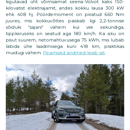
liigutavad üht võimsaimat seeria-Volvot kaks 150-
kilovatist elektriajamit, andes kokku lausa 300 kW
ehk 408 hj. Pöördemoment on piiratud 660 Nm
juures, mis kokkuvõttes paiskab ligi 2,2-tonnise
sõiduki “sajani“ vähem kui viie sekundiga,
tippkiiruseks on seatud aga 180 km/h. Ka aku on
pisut suurem, netomahtuvusega 75 kWh, mis lubab
läbida ühe laadimisega kuni 418 km, praktikas
muidugi vähem.
Peamised andmed leiab siit
.