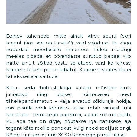
Eelnev tähendab mitte ainult kiiret spurti foori
tagant (kas see on tarvilik?), vaid vajadusel ka väga
nobedaid möödasõite maanteel. Tuleb muidugi
meeles pidada, et põrandasse surutud pedaal viib
mitte ainult sõitjad vastu seljatuge, vaid ka kiiruse
kaugele teisele poole lubatut. Kaamera vaatevälja ei
tahaks sel ajal sattuda.
Kogu seda hobustekarja valvab mõistagi hulk
juhiabisid ning üldiselt toimetavad need
tähelepandamatult – välja arvatud sõiduraja hoidja,
mis pisutki rooli keerates lausa rebib viimast juhi
käest ära – tema teab paremini, kuidas sõitma peab.
Kui aga tee on sirge, nõutakse iga natukese aja
tagant käte roolile panekut, kuigi need seal just ongi.
Kõige tüütum asi uue XC40 Recharge puhul üldse!