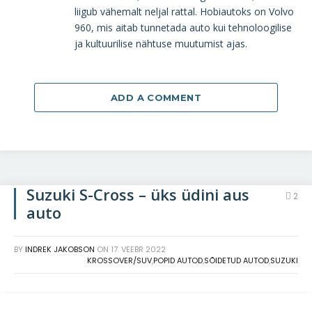
liigub vähemalt neljal rattal. Hobiautoks on Volvo
960, mis aitab tunnetada auto kui tehnoloogilise
ja kultuurilise nähtuse muutumist ajas.
ADD A COMMENT
Suzuki S-Cross – üks üdini aus
2
auto
BY
INDREK JAKOBSON
ON
17. VEEBR 2022
KROSSOVER/SUV
,
POPID AUTOD
,
SÕIDETUD AUTOD
,
SUZUKI