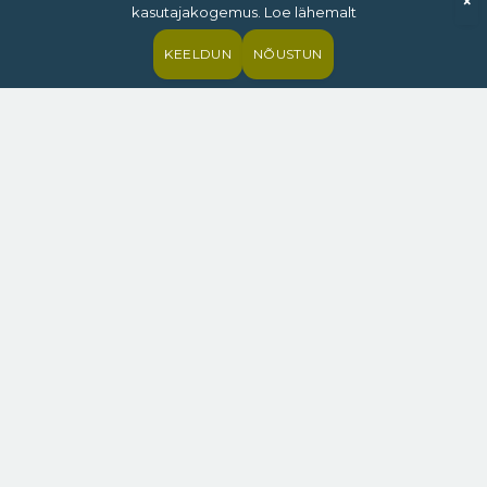
×
kasutajakogemus. Loe lähemalt
KEELDUN
NÕUSTUN
Seitsme-kaheksakümnendatel sai siinpool
raudset eesriiet tavaks, et heal lapsel oli pikk
nimi. Peamiselt puudutas see kõikvõimalikke
agro- ja muid tööstuskoondisi, lastele hakati
rohkem ja pikemaid nimesid panema alles
taasiseseisvumise järel. Suzuki Euroopa divisjoni
see loomulikult ei huvitanud ning nii sai 2013.
aastal esitletud teise põlvkonna SX4 endale
täispika nime Suzuki SX4 S-Cross.