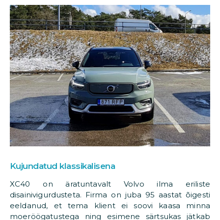
Kujundatud klassikalisena
XC40 on äratuntavalt Volvo ilma eriliste
disainivigurdusteta. Firma on juba 95 aastat õigesti
eeldanud, et tema klient ei soovi kaasa minna
moeröögatustega ning esimene särtsukas jätkab