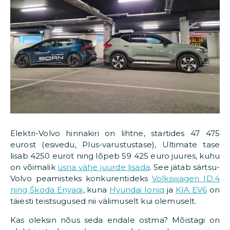
Elektri-Volvo hinnakiri on lihtne, startides 47 475
eurost (esivedu, Plus-varustustase), Ultimate tase
lisab 4250 eurot ning lõpeb 59 425 euro juures, kuhu
on võimalik
üsna vähe juurde lisada
. See jätab särtsu-
Volvo peamisteks konkurentideks
Volkswagen ID.4
ning Škoda Enyaqi
, kuna
Hyundai Ioniq
ja
KIA EV6
on
täiesti teistsugused nii välimuselt kui olemuselt.
Kas oleksin nõus seda endale ostma? Mõistagi on