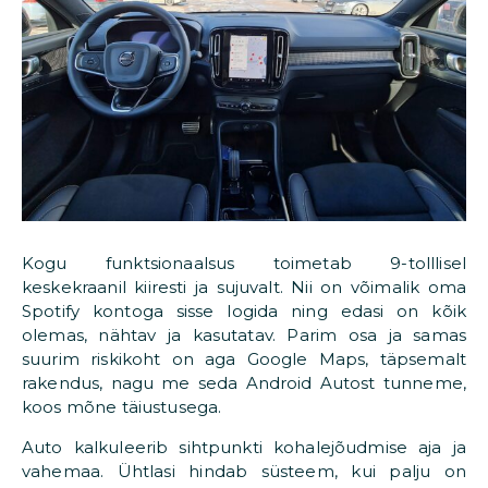
Kogu funktsionaalsus toimetab 9-tolllisel
keskekraanil kiiresti ja sujuvalt. Nii on võimalik oma
Spotify kontoga sisse logida ning edasi on kõik
olemas, nähtav ja kasutatav. Parim osa ja samas
suurim riskikoht on aga Google Maps, täpsemalt
rakendus, nagu me seda Android Autost tunneme,
koos mõne täiustusega.
Auto kalkuleerib sihtpunkti kohalejõudmise aja ja
vahemaa. Ühtlasi hindab süsteem, kui palju on