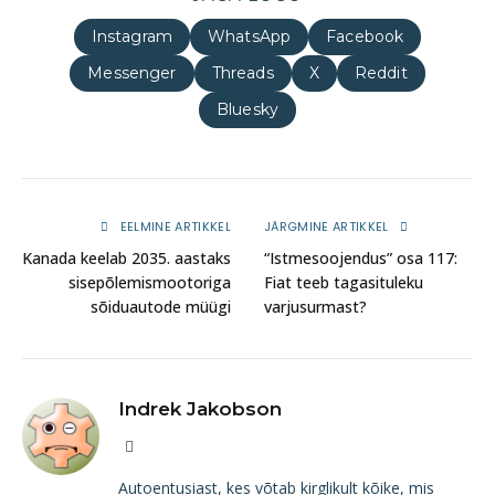
Instagram
WhatsApp
Facebook
Messenger
Threads
X
Reddit
Bluesky
EELMINE ARTIKKEL
JÄRGMINE ARTIKKEL
Kanada keelab 2035. aastaks
“Istmesoojendus” osa 117:
sisepõlemismootoriga
Fiat teeb tagasituleku
sõiduautode müügi
varjusurmast?
Indrek Jakobson
Website
Autoentusiast, kes võtab kirglikult kõike, mis