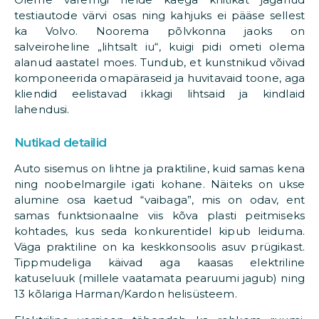
testiautode värvi osas ning kahjuks ei pääse sellest
ka Volvo. Noorema põlvkonna jaoks on
salveiroheline „lihtsalt iu“, kuigi pidi ometi olema
alanud aastatel moes. Tundub, et kunstnikud võivad
komponeerida omapäraseid ja huvitavaid toone, aga
kliendid eelistavad ikkagi lihtsaid ja kindlaid
lahendusi.
Nutikad detailid
Auto sisemus on lihtne ja praktiline, kuid samas kena
ning noobelmargile igati kohane. Näiteks on ukse
alumine osa kaetud “vaibaga”, mis on odav, ent
samas funktsionaalne viis kõva plasti peitmiseks
kohtades, kus seda konkurentidel kipub leiduma.
Väga praktiline on ka keskkonsoolis asuv prügikast.
Tippmudeliga käivad aga kaasas elektriline
katuseluuk (millele vaatamata pearuumi jagub) ning
13 kõlariga Harman/Kardon helisüsteem.