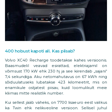
400 hobust kapoti all. Kas piisab?
Volvo XC40 Recharge toodetakse kahes versioonis.
Baasmudelil veavad esirattad, elektriajamil on
võimsust 170 kW ehk 230 hj ja see kiirendab „sajani“
7,4 sekundiga. Aku netomahutavus on 67 kWh ning
sõiduulatuseks lubatakse 423 kilomeetrit, mis on
enamikule ostjatest piisav, kuid loomulikult meie
kliimas mitte realistlik number.
Kui sellest jääb väheks, on 7700 lisaeuro eest valikus
ka Twin ehk nelikveoline versioon. Sellisel juhul