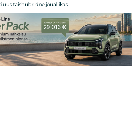
i uus täishübriidne jõuallikas.