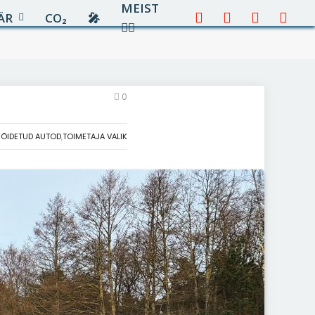
MEIST
ÄR
CO₂
🎤︎︎
Facebook
X
Instagram
YouTu
✍🏻
(Twitter)
0
SÕIDETUD AUTOD
,
TOIMETAJA VALIK