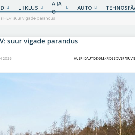
A JA
UD
LIIKLUS
AUTO
TEHNOSFÄ
O
s HEV: suur vigade parandus
V: suur vigade parandus
AN 2026
HÜBRIIDAUTO
,
KGM
,
KROSSOVER/SUV
,