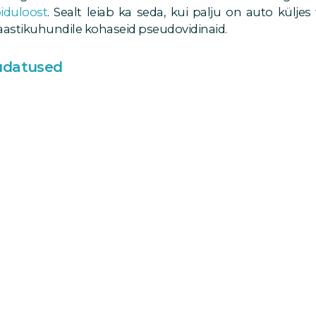
iduloost
. Sealt leiab ka seda, kui palju on auto küljes
astikuhundile kohaseid pseudovidinaid.
udatused