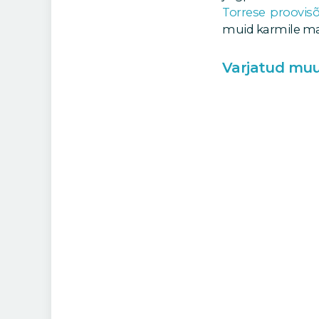
Torrese proovisõ
muid karmile ma
Varjatud mu