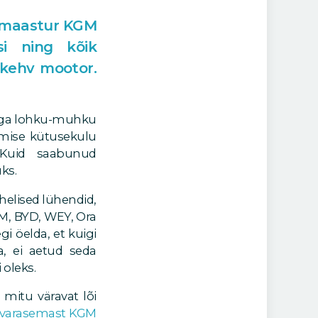
namaastur KGM
si ning kõik
 kehv mootor.
a iga lohku-muhku
kmise kütusekulu
 Kuid saabunud
ks.
helised lühendid,
M, BYD, WEY, Ora
i öelda, et kuigi
, ei aetud seda
 oleks.
mitu väravat lõi
varasemast KGM