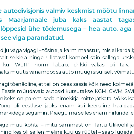
se autodivisjonis valmiv keskmist mõõtu lin
is Maarjamaale juba kaks aastat taga
 lõppesid ühe tõdemusega – hea auto, aga
see viga parandatud.
 ju väga vigagi – tõsine ja karm maastur, mis ei kard
elt seikleja hinge. Üllataval kombel sain sellega kes
a kui WLTP norm lubab, ehkki väljas oli talv.
ks muutis vanamoodsa auto müügi sisuliselt võimatu
agi tõenäoline, et teil on peas sassis kõik need kolmetä
 Eestis müüdavaid autosid kutsutakse: KGM, GWM, SW
miseks on parem seda nimekirja mitte jätkata. Võiks iseg
ong oli eestlase jaoks enam kui keeruline hääldada
markidega segamini. Praegu ma selles enam nii kindel ei
ge muu kohta – mitu sammast on Tartu Ülikoolil ja 
s ning kes oli sellenimeline kuulus rüütel – saab lugeda