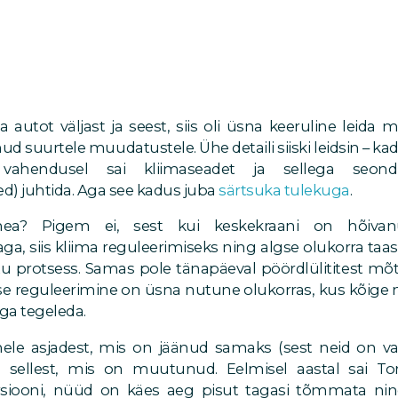
 autot väljast ja seest, siis oli üsna keeruline leida m
nud suurtele muudatustele. Ühe detaili siiski leidsin – 
 vahendusel sai kliimaseadet ja sellega seondu
) juhtida. Aga see kadus juba
särtsuka tulekuga
.
ea? Pigem ei, sest kui keskekraani on hõiva
, siis kliima reguleerimiseks ning algse olukorra taa
u protsess. Samas pole tänapäeval pöördlülititest mõt
se reguleerimine on üsna nutune olukorras, kus kõige 
ega tegeleda.
le asjadest, mis on jäänud samaks (sest neid on v
 sellest, mis on muutunud. Eelmisel aastal sai To
 versiooni, nüüd on käes aeg pisut tagasi tõmmata nin