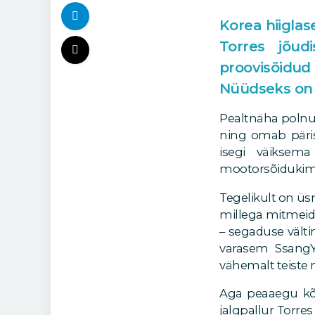
Korea hiigla
Torres jõud
proovisõidud
Nüüdseks on 
Pealtnäha polnud
ning omab päris
isegi väiksem
mootorsõidukima
Tegelikult on üsn
millega mitmeid
– segaduse välti
varasem SsangY
vähemalt teiste 
Aga peaaegu kõi
jalgpallur Torre