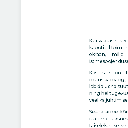
Kui vaatasin seda
kapoti all toimu
ekraan, mille
istmesoojendused
Kas see on h
muusikamängijaga
läbida üsna tüüt
ning helitugevu
veel ka juhtimis
Seega ärme kõne
räägime üksnes
täiselektrilise