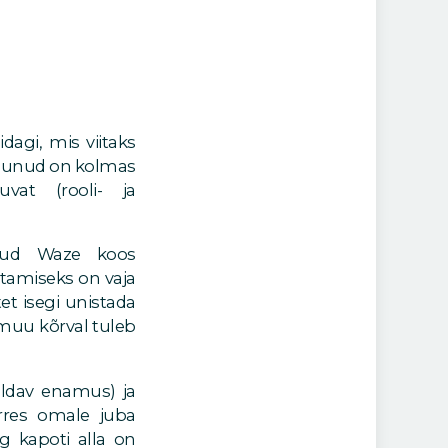
idagi, mis viitaks
kadunud on kolmas
vat (rooli- ja
nud Waze koos
stamiseks on vaja
et isegi unistada
muu kõrval tuleb
aldav enamus) ja
rres omale juba
g kapoti alla on