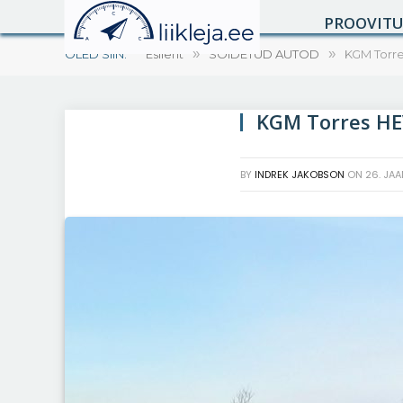
PROOVIT
OLED SIIN:
Esileht
»
SÕIDETUD AUTOD
»
KGM Torre
KGM Torres HE
BY
INDREK JAKOBSON
ON
26. JA