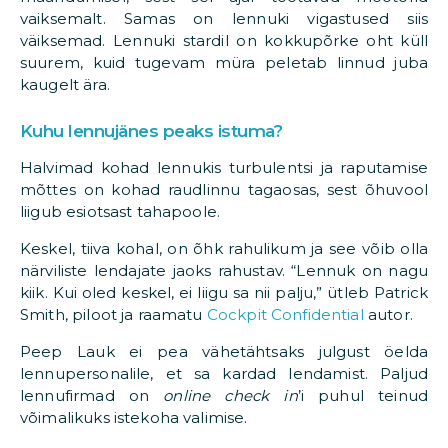
vaiksemalt. Samas on lennuki vigastused siis
väiksemad. Lennuki stardil on kokkupõrke oht küll
suurem, kuid tugevam müra peletab linnud juba
kaugelt ära.
Kuhu lennujänes peaks istuma?
Halvimad kohad lennukis turbulentsi ja raputamise
mõttes on kohad raudlinnu tagaosas, sest õhuvool
liigub esiotsast tahapoole.
Keskel, tiiva kohal, on õhk rahulikum ja see võib olla
närviliste lendajate jaoks rahustav. “Lennuk on nagu
kiik. Kui oled keskel, ei liigu sa nii palju,” ütleb Patrick
Smith, piloot ja raamatu
Cockpit Confidential
autor.
Peep Lauk ei pea vähetähtsaks julgust öelda
lennupersonalile, et sa kardad lendamist. Paljud
lennufirmad on
online check in
’i puhul teinud
võimalikuks istekoha valimise.