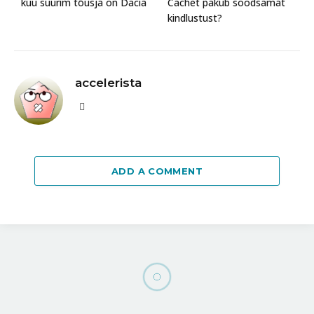
kuu suurim tõusja on Dacia
Cachet pakub soodsamat
kindlustust?
accelerista
Website
ADD A COMMENT
Pilootide hästi hoitud saladused, 1.
osa: kommenteerib lennuspets
Peep Lauk