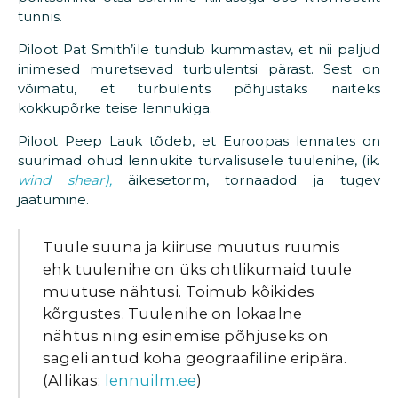
tunnis.
Piloot Pat Smith’ile tundub kummastav, et nii paljud
inimesed muretsevad turbulentsi pärast. Sest on
võimatu, et turbulents põhjustaks näiteks
kokkupõrke teise lennukiga.
Piloot Peep Lauk tõdeb, et Euroopas lennates on
suurimad ohud lennukite turvalisusele tuulenihe, (ik.
wind shear),
äikesetorm, tornaadod ja tugev
jäätumine.
Tuule suuna ja kiiruse muutus ruumis
ehk tuulenihe on üks ohtlikumaid tuule
muutuse nähtusi. Toimub kõikides
kõrgustes. Tuulenihe on lokaalne
nähtus ning esinemise põhjuseks on
sageli antud koha geograafiline eripära.
(Allikas:
lennuilm.ee
)