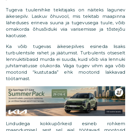
Tugeva tuulenihke tekitajaks on näiteks lagunev
äikesepilv. Laskuv õhuvool, mis tekitab maapinna
läheduses erineva suuna ja tugevusega tuule, võib
omakorda õhusõiduki viia varisemisse ja tõstejõu
kaotusse.
Ka võib tugevas äikesepilves esineda lisaks
turbulentsile rahet ja jäätumist. Turbulents otseselt
lennukitiibasid murda ei suuda, kuid võib viia lennuki
juhitamatusse olukorda. Väga tugev vihm aga võib
mootorid “kustutada” ehk mootorid lakkavad
töötamast.
Lindudega kokkupõrkeid esineb rohkem
maandumisel, sest sel ajal töötavad mootorid