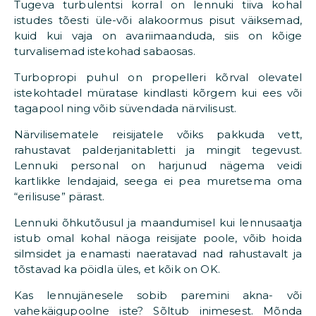
Tugeva turbulentsi korral on lennuki tiiva kohal
istudes tõesti üle-või alakoormus pisut väiksemad,
kuid kui vaja on avariimaanduda, siis on kõige
turvalisemad istekohad sabaosas.
Turbopropi puhul on propelleri kõrval olevatel
istekohtadel müratase kindlasti kõrgem kui ees või
tagapool ning võib süvendada närvilisust.
Närvilisematele reisijatele võiks pakkuda vett,
rahustavat palderjanitabletti ja mingit tegevust.
Lennuki personal on harjunud nägema veidi
kartlikke lendajaid, seega ei pea muretsema oma
“erilisuse” pärast.
Lennuki õhkutõusul ja maandumisel kui lennusaatja
istub omal kohal näoga reisijate poole, võib hoida
silmsidet ja enamasti naeratavad nad rahustavalt ja
tõstavad ka pöidla üles, et kõik on OK.
Kas lennujänesele sobib paremini akna- või
vahekäigupoolne iste? Sõltub inimesest. Mõnda