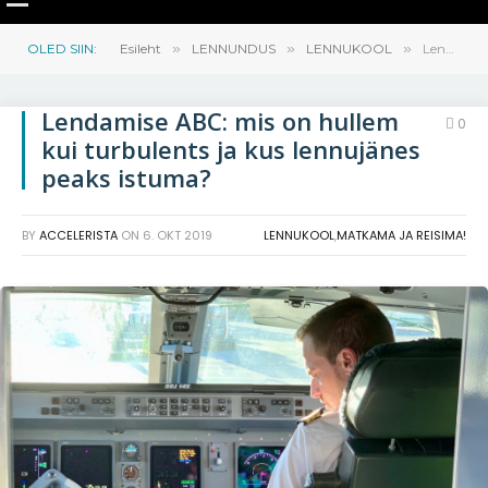
OLED SIIN:
Esileht
»
LENNUNDUS
»
LENNUKOOL
»
Lendamise ABC: mis on hullem kui turbulents ja kus lennujänes peaks istuma?
Lendamise ABC: mis on hullem
0
kui turbulents ja kus lennujänes
peaks istuma?
BY
ACCELERISTA
ON
6. OKT 2019
LENNUKOOL
,
MATKAMA JA REISIMA!