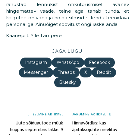
rahustab lennukist õhkutõusmisel avanev
hingemattev vaade, teine aga tahab tunda, et
käigutee on vaba ja hoida silmsidet lendu teenidava
personaliga. Ainuõiget soovitust ongi raske anda.
Kaanepilt: Ylle Tampere
JAGA LUGU
Instagram
WhatsApp
Facebook
Messenger
Threads
X
Reddit
Bluesky
EELMINE ARTIKKEL
JÄRGMINE ARTIKKEL
Uute sõiduautode müük
Hinnavõrdlus: kas
hüppas septembris lakke: 9
äpitaksojuhte meelitav