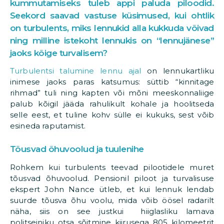
kummutamiseks tuleb appi paluda piloodid.
Seekord saavad vastuse küsimused, kui ohtlik
on turbulents, miks lennukid alla kukkuda võivad
ning milline istekoht lennukis on “lennujänese”
jaoks kõige turvalisem?
Turbulentsi talumine lennu ajal
on lennukartliku
inimese jaoks paras katsumus: süttib “kinnitage
rihmad” tuli ning kapten või mõni meeskonnaliige
palub kõigil jääda rahulikult kohale ja hoolitseda
selle eest, et tuline kohv sülle ei kukuks, sest võib
esineda raputamist.
Tõusvad õhuvoolud ja tuulenihe
Rohkem kui turbulents teevad pilootidele muret
tõusvad õhuvoolud. Pensionil piloot ja turvalisuse
ekspert John Nance ütleb, et kui lennuk lendab
suurde tõusva õhu voolu, mida võib öösel radarilt
näha, siis on see justkui hiiglasliku lamava
politseiniku otsa sõitmine kiirusega 805 kilomeetrit