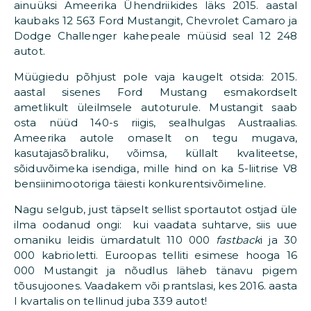
ainuüksi Ameerika Ühendriikides läks 2015. aastal
kaubaks 12 563 Ford Mustangit, Chevrolet Camaro ja
Dodge Challenger kahepeale müüsid seal 12 248
autot.
Müügiedu põhjust pole vaja kaugelt otsida: 2015.
aastal sisenes Ford Mustang esmakordselt
ametlikult üleilmsele autoturule. Mustangit saab
osta nüüd 140-s riigis, sealhulgas Austraalias.
Ameerika autole omaselt on tegu mugava,
kasutajasõbraliku, võimsa, küllalt kvaliteetse,
sõiduvõimeka isendiga, mille hind on ka 5-liitrise V8
bensiinimootoriga täiesti konkurentsivõimeline.
Nagu selgub, just täpselt sellist sportautot ostjad üle
ilma oodanud ongi: kui vaadata suhtarve, siis uue
omaniku leidis ümardatult 110 000
fastback
i ja 30
000 kabrioletti. Euroopas telliti esimese hooga 16
000 Mustangit ja nõudlus läheb tänavu pigem
tõusujoones. Vaadakem või prantslasi, kes 2016. aasta
I kvartalis on tellinud juba 339 autot!