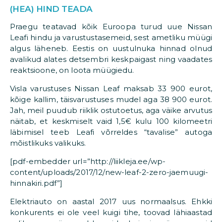
(HEA) HIND TEADA
Praegu teatavad kõik Euroopa turud uue Nissan
Leafi hindu ja varustustasemeid, sest ametliku müügi
algus läheneb. Eestis on uustulnuka hinnad olnud
avalikud alates detsembri keskpaigast ning vaadates
reaktsioone, on loota müügiedu.
Visla varustuses Nissan Leaf maksab 33 900 eurot,
kõige kallim, täisvarustuses mudel aga 38 900 eurot.
Jah, meil puudub riiklik ostutoetus, aga väike arvutus
näitab, et keskmiselt vaid 1,5€ kulu 100 kilomeetri
läbimisel teeb Leafi võrreldes “tavalise” autoga
mõistlikuks valikuks.
[pdf-embedder url=”http://liikleja.ee/wp-
content/uploads/2017/12/new-leaf-2-zero-jaemuugi-
hinnakiri.pdf”]
Elektriauto on aastal 2017 uus normaalsus. Ehkki
konkurents ei ole veel kuigi tihe, toovad lähiaastad