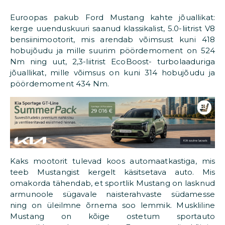
Euroopas pakub Ford Mustang kahte jõuallikat:
kerge uuenduskuuri saanud klassikalist, 5.0-liitrist V8
bensiinimootorit, mis arendab võimsust kuni 418
hobujõudu ja mille suurim pöördemoment on 524
Nm ning uut, 2,3-liitrist EcoBoost- turbolaaduriga
jõuallikat, mille võimsus on kuni 314 hobujõudu ja
pöördemoment 434 Nm.
Kaks mootorit tulevad koos automaatkastiga, mis
teeb Mustangist kergelt käsitsetava auto. Mis
omakorda tähendab, et sportlik Mustang on lasknud
armunoole sügavale naisterahvaste südamesse
ning on üleilmne õrnema soo lemmik. Muskliline
Mustang on kõige ostetum sportauto