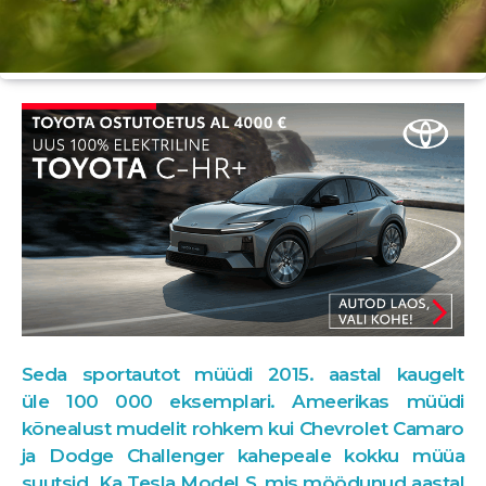
Seda sportautot müüdi 2015. aastal kaugelt
üle 100 000 eksemplari. Ameerikas müüdi
kõnealust mudelit rohkem kui Chevrolet Camaro
ja Dodge Challenger kahepeale kokku müüa
suutsid. Ka Tesla Model S, mis möödunud aastal