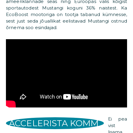
ameeriklannade seas ning Euroopas valis kõigist
sportautodest Mustangi koguni 36% naistest. Ka
EcoBoost mootoriga on tootja tabanud kümnesse,
sest just seda jõuallikat eelistavad Mustangi ostnud
õrnema soo esindajad.
Ei pea
ACCELERISTA KOMM
vist
lisama,