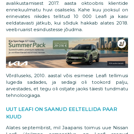
avalikustamisest 2017. aasta oktoobris klientide
ennekuulmatu huvi osaliseks. Kahe kuu jooksul on
erinevates riikides tellitud 10 000 Leafi ja kasv
eeldatavasti jätkub, kui sõiduk hakkab alates 2018.
veebruarist esindustesse jõudma.
Võrdluseks, 2010. aastal võis esimese Leafi tellimusi
lugeda sadades, ja sedagi oli tookord palju,
arvestades, et tegu oli ostjate jaoks täiesti tundmatu
tehnoloogiaga.
UUT LEAFI ON SAANUD EELTELLIDA PAAR
KUUD
Alates septembrist, mil Jaapanis toimus uue Nissan