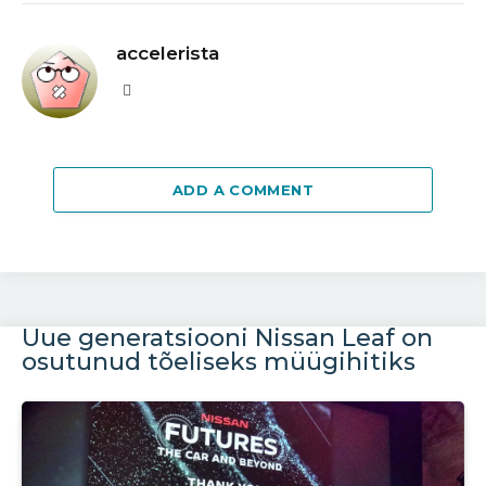
accelerista
Website
ADD A COMMENT
Uue generatsiooni Nissan Leaf on
osutunud tõeliseks müügihitiks