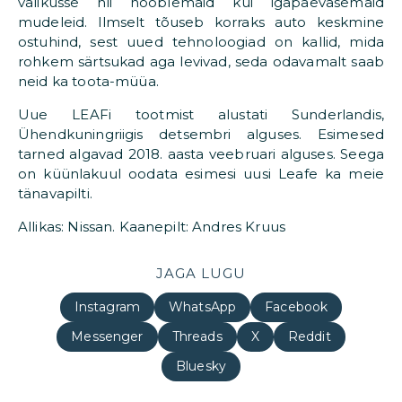
valikusse nii nooblemaid kui igapäevasemaid
mudeleid. Ilmselt tõuseb korraks auto keskmine
ostuhind, sest uued tehnoloogiad on kallid, mida
rohkem särtsukad aga levivad, seda odavamalt saab
neid ka toota-müüa.
Uue LEAFi tootmist alustati Sunderlandis,
Ühendkuningriigis detsembri alguses. Esimesed
tarned algavad 2018. aasta veebruari alguses. Seega
on küünlakuul oodata esimesi uusi Leafe ka meie
tänavapilti.
Allikas: Nissan. Kaanepilt: Andres Kruus
JAGA LUGU
Instagram
WhatsApp
Facebook
Messenger
Threads
X
Reddit
Bluesky