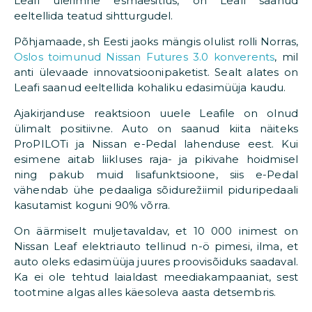
Leafi üleilmne esmaesitlus, on Leafi saanud
eeltellida teatud sihtturgudel.
Põhjamaade, sh Eesti jaoks mängis olulist rolli Norras,
Oslos toimunud Nissan Futures 3.0 konverents
, mil
anti ülevaade innovatsioonipaketist. Sealt alates on
Leafi saanud eeltellida kohaliku edasimüüja kaudu.
Ajakirjanduse reaktsioon uuele Leafile on olnud
ülimalt positiivne. Auto on saanud kiita näiteks
ProPILOTi ja Nissan e-Pedal lahenduse eest. Kui
esimene aitab liikluses raja- ja pikivahe hoidmisel
ning pakub muid lisafunktsioone, siis e-Pedal
vähendab ühe pedaaliga sõidurežiimil piduripedaali
kasutamist koguni 90% võrra.
On äärmiselt muljetavaldav, et 10 000 inimest on
Nissan Leaf elektriauto tellinud n-ö pimesi, ilma, et
auto oleks edasimüüja juures proovisõiduks saadaval.
Ka ei ole tehtud laialdast meediakampaaniat, sest
tootmine algas alles käesoleva aasta detsembris.