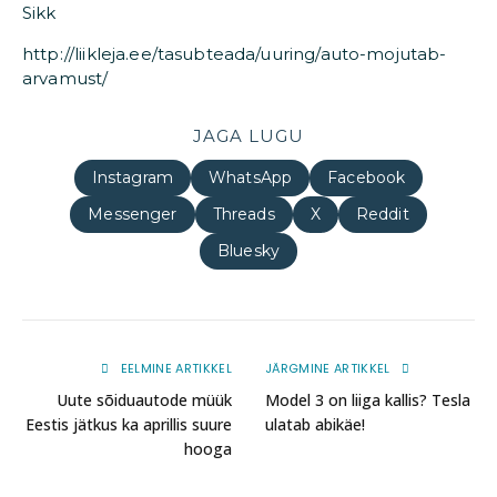
Sikk
http://liikleja.ee/tasubteada/uuring/auto-mojutab-
arvamust/
JAGA LUGU
Instagram
WhatsApp
Facebook
Messenger
Threads
X
Reddit
Bluesky
EELMINE ARTIKKEL
JÄRGMINE ARTIKKEL
Uute sõiduautode müük
Model 3 on liiga kallis? Tesla
Eestis jätkus ka aprillis suure
ulatab abikäe!
hooga