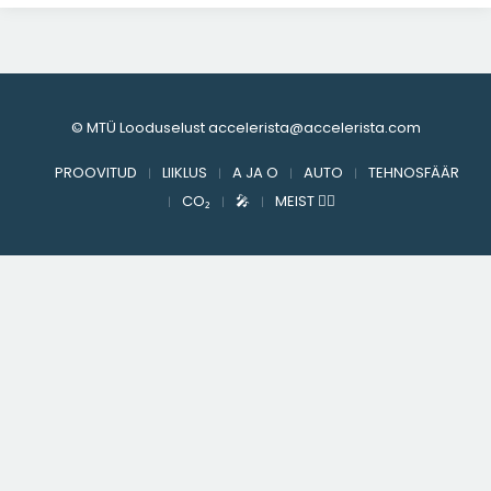
© MTÜ Looduselust accelerista@accelerista.com
PROOVITUD
LIIKLUS
A JA O
AUTO
TEHNOSFÄÄR
CO₂
🎤︎︎
MEIST ✍🏻