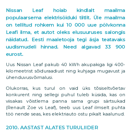
Nissan Leaf hoiab kindlalt maailma
populaarsema elektrisõiduki tiitlit. Üle maailma
on tellitud rohkem kui 10 000 uue põlvkonna
Leafi ilma, et autot oleks elusuuruses salongis
näidatud. Eesti maaletooja tegi äsja teatavaks
uudismudeli hinnad. Need algavad 33 900
eurost.
Uus Nissan Leaf pakub 40 kWh akupakiga ligi 400-
kilomeetrist sõiduraadiust ning kuhjaga mugavust ja
ühenduvusvõimalusi.
Olukorras, kus turul on vaid üks tõsiseltvõetav
konkurent ning sellegi puhul tuleb küsida, kas on
viisakas võistlema panna sama grupi särtsukad
(Renault Zoe vs Leaf), teeb uus Leaf ilmselt puhta
töö nende seas, kes elektriauto ostu pikalt kaalunud.
2010. AASTAST ALATES TURULIIDER