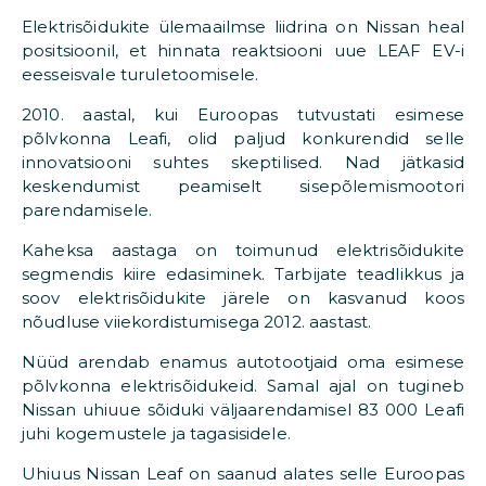
Elektrisõidukite ülemaailmse liidrina on Nissan heal
positsioonil, et hinnata reaktsiooni uue LEAF EV-i
eesseisvale turuletoomisele.
2010. aastal, kui Euroopas tutvustati esimese
põlvkonna Leafi, olid paljud konkurendid selle
innovatsiooni suhtes skeptilised. Nad jätkasid
keskendumist peamiselt sisepõlemismootori
parendamisele.
Kaheksa aastaga on toimunud elektrisõidukite
segmendis kiire edasiminek. Tarbijate teadlikkus ja
soov elektrisõidukite järele on kasvanud koos
nõudluse viiekordistumisega 2012. aastast.
Nüüd arendab enamus autotootjaid oma esimese
põlvkonna elektrisõidukeid. Samal ajal on tugineb
Nissan uhiuue sõiduki väljaarendamisel 83 000 Leafi
juhi kogemustele ja tagasisidele.
Uhiuus Nissan Leaf on saanud alates selle Euroopas