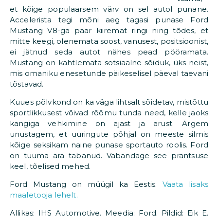
et kõige populaarsem värv on sel autol punane.
Accelerista tegi mõni aeg tagasi punase Ford
Mustang V8-ga paar kiiremat ringi ning tõdes, et
mitte keegi, olenemata soost, vanusest, positsioonist,
ei jätnud seda autot nähes pead pööramata.
Mustang on kahtlemata sotsiaalne sõiduk, üks neist,
mis omaniku enesetunde päikeselisel päeval taevani
tõstavad.
Kuues põlvkond on ka väga lihtsalt sõidetav, mistõttu
sportlikkusest võivad rõõmu tunda need, kelle jaoks
kangiga vehkimine on ajast ja arust. Ärgem
unustagem, et uuringute põhjal on meeste silmis
kõige seksikam naine punase sportauto roolis. Ford
on tuuma ära tabanud. Vabandage see prantsuse
keel, tõelised mehed.
Ford Mustang on müügil ka Eestis.
Vaata lisaks
maaletooja lehelt.
Allikas: IHS Automotive. Meedia: Ford. Pildid: Eik E.