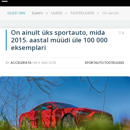
OLED SIIN:
Esileht
»
UUDIS
»
TOOTEUUDIS
»
On ainult üks sportauto, mida 2015. aastal müüdi üle 100 000 eksemplari
On ainult üks sportauto, mida
0
2015. aastal müüdi üle 100 000
eksemplari
BY
ACCELERISTA
ON
6. MAI 2016
SPORTAUTO
,
TOOTEUUDIS