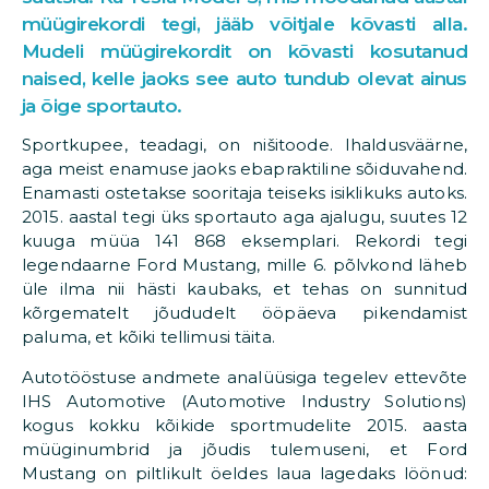
müügirekordi tegi, jääb võitjale kõvasti alla.
Mudeli müügirekordit on kõvasti kosutanud
naised, kelle jaoks see auto tundub olevat ainus
ja õige sportauto.
Sportkupee, teadagi, on nišitoode. Ihaldusväärne,
aga meist enamuse jaoks ebapraktiline sõiduvahend.
Enamasti ostetakse sooritaja teiseks isiklikuks autoks.
2015. aastal tegi üks sportauto aga ajalugu, suutes 12
kuuga müüa 141 868 eksemplari. Rekordi tegi
legendaarne Ford Mustang, mille 6. põlvkond läheb
üle ilma nii hästi kaubaks, et tehas on sunnitud
kõrgematelt jõududelt ööpäeva pikendamist
paluma, et kõiki tellimusi täita.
Autotööstuse andmete analüüsiga tegelev ettevõte
IHS Automotive (Automotive Industry Solutions)
kogus kokku kõikide sportmudelite 2015. aasta
müüginumbrid ja jõudis tulemuseni, et Ford
Mustang on piltlikult öeldes laua lagedaks löönud: