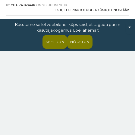
BY
YLLE RAJASAAR
ON
26. JUUNI 2019
EESTI
,
ELEKTRIAUTO
,
LUGEJA KÜSIB
,
TEHNOSFÄÄR
Kasutame sellel veebilehel küpsiseid, et tagada parim
×
kasutajakogemus. Loe lähemalt
KEELDUN
NÕUSTUN