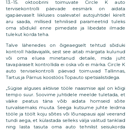
13.-15. oktoobrini toimuvate Circle K auto
tervisekontrolli päevade eesmärk on aidata
igapäevaselt liikluses osalevatel autojuhtidel kiirelt
aru saada, millised tehnilised parameetrid tuleks
oma sõidukil enne pimedate ja libedate ilmade
tulekut korda teha.
Talve lähenedes on õigeaegselt tehtud sõiduki
kontroll hädavajalik, sest see aitab märgata kulunud
või oma eluea minetanud detaile, mida juht
tavapäraselt kontrollida ei oska või ei märka. Circle K
auto tervisekontrolli päevad toimuvad Tallinnas,
Tartus ja Pärnus koostöös Topauto spetsialistidega.
„Sügise alguses aktiivse tööle naasmise ajal on kõigi
tempo suur. Soovime juhtidele meelde tuletada, et
väike peatus täna võib aidata homseid sõite
turvalisemaks muuta. Seega kutsume juhte leidma
tööle ja töölt koju sõites või lõunapausi ajal veerand
tundi aega, et külastada selleks välja valitud tanklaid
ning lasta tasuta oma auto tehnilist seisukorda