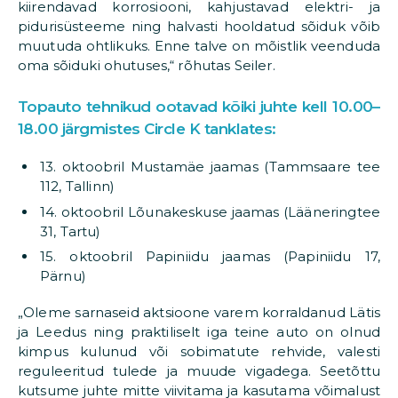
kiirendavad korrosiooni, kahjustavad elektri- ja
pidurisüsteeme ning halvasti hooldatud sõiduk võib
muutuda ohtlikuks. Enne talve on mõistlik veenduda
oma sõiduki ohutuses,“ rõhutas Seiler.
Topauto tehnikud ootavad kõiki juhte kell 10.00–
18.00 järgmistes Circle K tanklates:
13. oktoobril Mustamäe jaamas (Tammsaare tee
112, Tallinn)
14. oktoobril Lõunakeskuse jaamas (Lääneringtee
31, Tartu)
15. oktoobril Papiniidu jaamas (Papiniidu 17,
Pärnu)
„Oleme sarnaseid aktsioone varem korraldanud Lätis
ja Leedus ning praktiliselt iga teine auto on olnud
kimpus kulunud või sobimatute rehvide, valesti
reguleeritud tulede ja muude vigadega. Seetõttu
kutsume juhte mitte viivitama ja kasutama võimalust