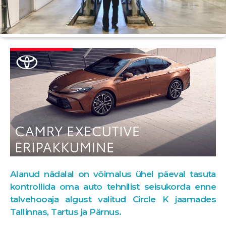
Alanud nädalal on võimalus ühel päeval tasuta
kontrollida oma auto tehnilist seisukorda enne
talvehooaja algust valitud Circle K jaamades
Tallinnas, Tartus ja Pärnus.