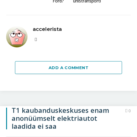
Ford?
ühistransporti
accelerista
Website
ADD A COMMENT
T1 kaubanduskeskuses enam
0
anonüümselt elektriautot
laadida ei saa