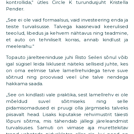
kontrollida,“ ütles Circle K turundusjuht Kristella
Pender.
„See ei ole vaid formaalsus, vaid investeering enda ja
teiste turvalisusse. Talvega kaasnevad keerulised
teeolud, libedus ja kehvem nähtavus ning teadmine,
et auto on tehniliselt korras, annab kindlust ja
meelerahu.“
Topauto järelteeninduse juhi Risto Seileri sõnul võib
igal sügisel leida liiklusest näiteks selliseid juhte, kes
on oma eelmise talve lamellrehvidega terve suve
sõitnud ning proovivad veel ühe talve nendega
hakkama saada.
„See on kindlasti vale praktika, sest lamellrehv ei ole
mõeldud suvel sõitmiseks ning selle
pidamisomadused ei pruugi olla järgmiseks talveks
piisavalt head. Lisaks kiputakse rehvimustrit täiesti
lõpuni sõitma, mis tähendab jällegi järeleandmist
turvalisuses. Samuti on viimase aja murettekitav