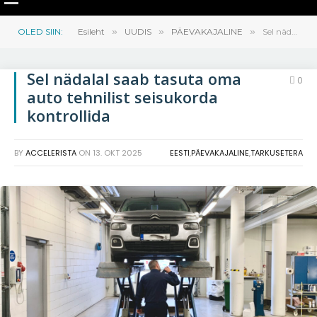
OLED SIIN:
Esileht
»
UUDIS
»
PÄEVAKAJALINE
»
Sel nädalal saab tasuta oma auto tehnilist seisukorda kontrollida
Sel nädalal saab tasuta oma
0
auto tehnilist seisukorda
kontrollida
BY
ACCELERISTA
ON
13. OKT 2025
EESTI
,
PÄEVAKAJALINE
,
TARKUSETERA