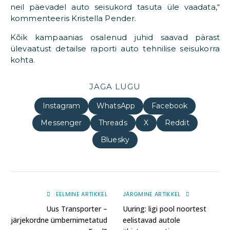
neil päevadel auto seisukord tasuta üle vaadata,“
kommenteeris Kristella Pender.
Kõik kampaanias osalenud juhid saavad pärast
ülevaatust detailse raporti auto tehnilise seisukorra
kohta.
JAGA LUGU
Instagram
WhatsApp
Facebook
Messenger
Threads
X
Reddit
Bluesky
EELMINE ARTIKKEL
JÄRGMINE ARTIKKEL
Uus Transporter –
Uuring: ligi pool noortest
järjekordne ümbernimetatud
eelistavad autole