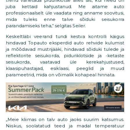
trend vahetada piduriklotse alles siis, kui need on
juba kettaid kahjustanud. Me aitame auto
professionaalselt üle vaadata ning anname soovitusi,
mida tuleks enne talve sõiduki seisukorra
parandamiseks teha,“ selgitas Seiler.
Keskeltläbi veerand tundi kestva kontrolli käigus
hindavad Topauto eksperdid auto rehvide kulumist
ja mõõdavad mustrijääki, hindavad sõiduki tulede ja
reflektorite seisukorda, piduriklotside ja -ketaste
seisukorda, vaatavad üle kerekahjustused,
klaasipuhastajad, esiklaasi, peeglid ja muud
parameetrid, mida on võimalik kohapeal hinnata.
„Meie kliimas on talv auto jaoks suurim katsumus.
Niiskus, soolatatud teed ja madal temperatuur