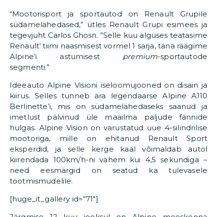
“Mootorisport ja sportautod on Renault Grupile
südamelähedased,” ütles Renault Grupi esimees ja
tegevjuht Carlos Ghosn. ”Selle kuu alguses teatasime
Renault’ tiimi naasmisest vormel 1 sarja, täna räägime
Alpine’i astumisest
premium
-sportautode
segmenti.”
Ideeauto Alpine Visioni iseloomujooned on disain ja
kiirus. Selles tunneb ära legendaarse Alpine A110
Berlinette’i, mis on südamelähedaseks saanud ja
imetlust pälvinud üle maailma paljude fännide
hulgas. Alpine Vision on varustatud uue 4-silindrilise
mootoriga, mille on ehitanud Renault Sport
eksperdid, ja selle kerge kaal võimaldab autol
kiirendada 100km/h-ni vähem kui 4,5 sekundiga –
need eesmärgid on seatud ka tulevasele
tootmismudelile.
[huge_it_gallery id=”71″]
Järgmise 12 kuu jooksul on Alpine meeskonna