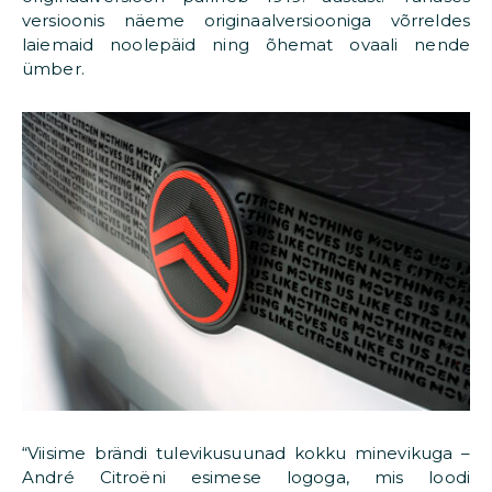
versioonis näeme originaalversiooniga võrreldes
laiemaid noolepäid ning õhemat ovaali nende
ümber.
“Viisime brändi tulevikusuunad kokku minevikuga –
André Citroëni esimese logoga, mis loodi