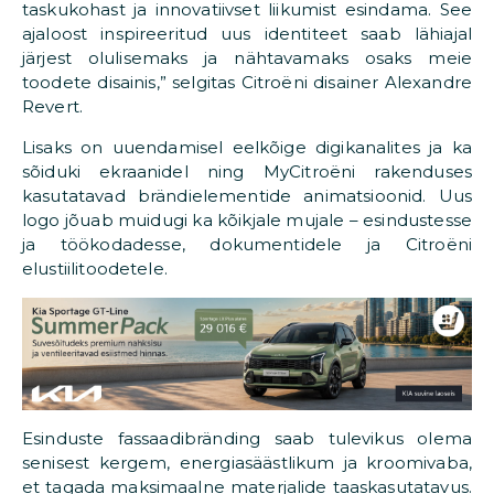
taskukohast ja innovatiivset liikumist esindama. See
ajaloost inspireeritud uus identiteet saab lähiajal
järjest olulisemaks ja nähtavamaks osaks meie
toodete disainis,” selgitas Citroëni disainer Alexandre
Revert.
Lisaks on uuendamisel eelkõige digikanalites ja ka
sõiduki ekraanidel ning MyCitroëni rakenduses
kasutatavad brändielementide animatsioonid. Uus
logo jõuab muidugi ka kõikjale mujale – esindustesse
ja töökodadesse, dokumentidele ja Citroëni
elustiilitoodetele.
Esinduste fassaadibränding saab tulevikus olema
senisest kergem, energiasäästlikum ja kroomivaba,
et tagada maksimaalne materjalide taaskasutatavus.