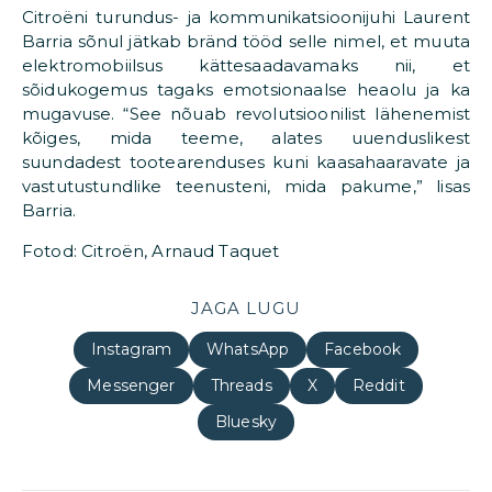
Citroëni turundus- ja kommunikatsioonijuhi Laurent
Barria sõnul jätkab bränd tööd selle nimel, et muuta
elektromobiilsus kättesaadavamaks nii, et
sõidukogemus tagaks emotsionaalse heaolu ja ka
mugavuse. “See nõuab revolutsioonilist lähenemist
kõiges, mida teeme, alates uuenduslikest
suundadest tootearenduses kuni kaasahaaravate ja
vastutustundlike teenusteni, mida pakume,” lisas
Barria.
Fotod: Citroën, Arnaud Taquet
JAGA LUGU
Instagram
WhatsApp
Facebook
Messenger
Threads
X
Reddit
Bluesky