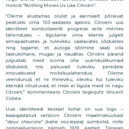
motost “Nothing Moves Us Like Citroën”.
“Oleme alustamas olulist ja äärmiselt põnevat
peatükki oma 103-aastases ajaloos. Citroëni uus
identiteet sümboliseerib progressi selle mitmes
tähenduses – liigutame oma kliente julgelt
silmapaistvates ja tulevikku vaatavates sõidukites
ning tagame, et autoga sõitmine saab olla
taskukohane, mugav ja nauditav. Citroëni pärand
julgustab meid looma üha uuenduslikumaid
sõidukeid, mis pakuvad tuleviku peredele
innovatiivseid mobiilsuslahendusi. Oleme
veendunud, et nii mineviku, oleviku kui tuleviku
kliendid nõustuvad, et miski ei liiguta meid nii nagu
Citroën,” kommenteeris Citroëni tegevjuht Vincent
Cobée.
Uue identiteedi kesksel kohal on uus logo –
kaasajastatud versioon Citroëni maailmakuulsast
“
deux chevrons”
(kahe noolepea) sümbolist, mille
originaalversioon pärineb 1919. aastast. Tänases