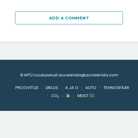
ADD A COMMENT
© MTÜ Looduselust accelerista@accelerista.com
PROOVITUD
LIIKLUS
A JA O
AUTO
TEHNOSFÄÄR
CO₂
🎤︎︎
MEIST ✍🏻