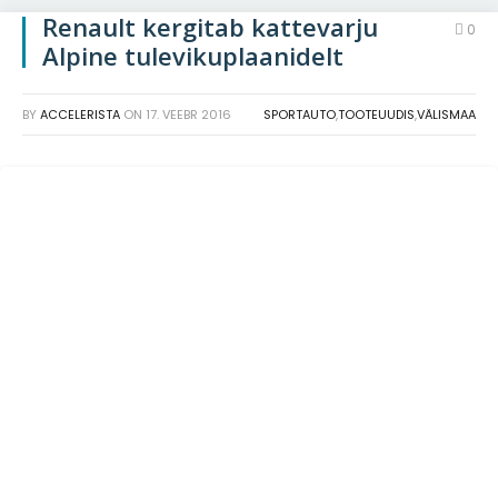
Renault kergitab kattevarju
0
Alpine tulevikuplaanidelt
BY
ACCELERISTA
ON
17. VEEBR 2016
SPORTAUTO
,
TOOTEUUDIS
,
VÄLISMAA