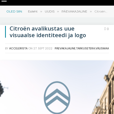
OLED SIIN:
Esileht
»
UUDIS
»
PÄEVAKAJALINE
»
Citroën avalikustas uue visuaalse identiteedi ja logo
Citroën avalikustas uue
0
visuaalse identiteedi ja logo
BY
ACCELERISTA
ON
27. SEPT 2022
PÄEVAKAJALINE
,
TARKUSETERA
,
VÄLISMAA