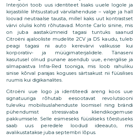
Interjööri toob uus identiteet lisaks uuele logole ja
kirjastiilile lihtsustatud värvilahenduse – valge ja hall
loovad neutraalse tausta, millel kaks uut kontrastset
värvi olulisi kohti rõhutavad. Monte Carlo sinine, mis
on juba aastakümneid tagasi tuntuks saanud
Citroëni ajalooliste mudelite 2CV ja DS kaudu, tuleb
peagi tagasi nii auto kerevärvi valikusse kui
korporatiiv- ja müügimaterjalidele. Tänaseni
kasutusel olnud punane asendub uue, energilise ja
silmapaistva Infra-Red tooniga, mis loob rahuliku
sinise kõrval parajas koguses särtsakust nii füüsilises
ruumis kui digikanalites.
Citroëni uue logo ja identiteedi areng koos uue
signatuuriga rõhutab eesootavat revolutsiooni
tuleviku mobiilsuslahenduste loomisel ning brändi
pühendumist stressivaba kliendikogemuse
pakkumisele. Selle esimeseks füüsiliseks tõestuseks
saab uus peredele loodud ideeauto, mis
avalikustatakse juba septembri lõpus.