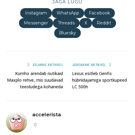
JAGA LUGU
Instagram
WhatsApp
Facebook
Messenger
Threads
X
Reddit
Bluesky
EELMINE ARTIKKEL
JÄRGMINE ARTIKKEL
Kumho arendab nutikaid
Lexus esitleb Genfis
Maxplo rehve, mis suudavad
hübriidajamiga sportkupeed
teeoludega kohaneda
LC 500h
accelerista
Website