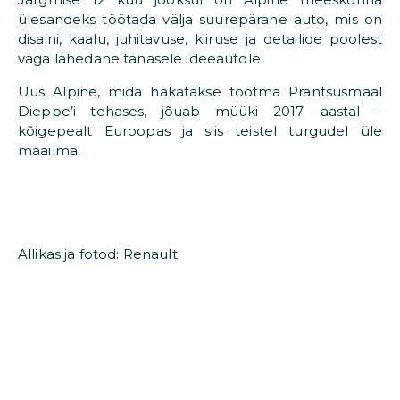
ülesandeks töötada välja suurepärane auto, mis on
disaini, kaalu, juhitavuse, kiiruse ja detailide poolest
väga lähedane tänasele ideeautole.
Uus Alpine, mida hakatakse tootma Prantsusmaal
Dieppe’i tehases, jõuab müüki 2017. aastal –
kõigepealt Euroopas ja siis teistel turgudel üle
maailma.
Allikas ja fotod: Renault