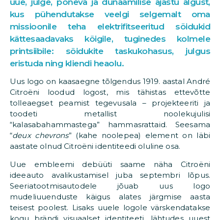
uue, julge, põneva ja dünaamilise ajastu algust,
kus pühendutakse veelgi selgemalt oma
missioonile teha elektrifitseeritud sõidukid
kättesaadavaks kõigile, tuginedes kolmele
printsiibile: sõidukite taskukohasus, julgus
eristuda ning kliendi heaolu.
Uus logo on kaasaegne tõlgendus 1919. aastal André
Citroëni loodud logost, mis tähistas ettevõtte
tolleaegset peamist tegevusala – projekteeriti ja
toodeti metallist noolekujulisi
“kalasabahammastega” hammasrattaid. Seesama
“
deux chevrons
” (kahe noolepea) element on läbi
aastate olnud Citroëni identiteedi oluline osa.
Uue embleemi debüüti saame näha Citroëni
ideeauto avalikustamisel juba septembri lõpus.
Seeriatootmisautodele jõuab uus logo
mudeliuuenduste käigus alates järgmise aasta
teisest poolest. Lisaks uuele logole värskendatakse
kogu brändi visuaalset identiteeti, lähtudes uuest