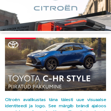
Citroën avalikustas täna täiesti uue visuaalse
identiteedi ja logo. See märgib brändi ajaloos