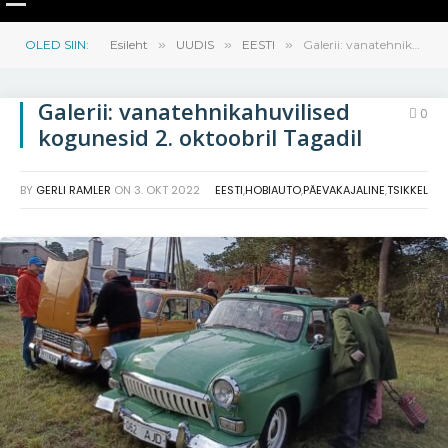
OLED SIIN:
Esileht
»
UUDIS
»
EESTI
»
Galerii: vanatehnikahuvilised kogunesid 2. oktoobril Tagadil
Galerii: vanatehnikahuvilised
0
kogunesid 2. oktoobril Tagadil
BY
GERLI RAMLER
ON
3. OKT 2022
EESTI
,
HOBIAUTO
,
PÄEVAKAJALINE
,
TSIKKEL