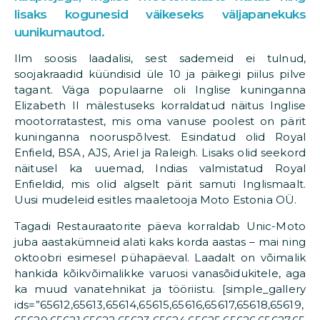
lisaks kogunesid väikeseks väljapanekuks
uunikumautod.
Ilm soosis laadalisi, sest sademeid ei tulnud,
soojakraadid küündisid üle 10 ja päikegi piilus pilve
tagant. Väga populaarne oli Inglise kuninganna
Elizabeth II mälestuseks korraldatud näitus Inglise
mootorratastest, mis oma vanuse poolest on pärit
kuninganna nooruspõlvest. Esindatud olid Royal
Enfield, BSA, AJS, Ariel ja Raleigh. Lisaks olid seekord
näitusel ka uuemad, Indias valmistatud Royal
Enfieldid, mis olid algselt pärit samuti Inglismaalt.
Uusi mudeleid esitles maaletooja Moto Estonia OÜ.
Tagadi Restauraatorite päeva korraldab Unic-Moto
juba aastakümneid alati kaks korda aastas – mai ning
oktoobri esimesel pühapäeval. Laadalt on võimalik
hankida kõikvõimalikke varuosi vanasõidukitele, aga
ka muud vanatehnikat ja tööriistu. [simple_gallery
ids=”65612,65613,65614,65615,65616,65617,65618,65619,