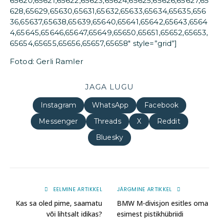
65620,65621,65622,65623,65624,65625,65626,65627,65
628,65629,65630,65631,65632,65633,65634,65635,656
36,65637,65638,65639,65640,65641,65642,65643,6564
4,65645,65646,65647,65649,65650,65651,65652,65653,
65654,65655,65656,65657,65658″ style=”grid”]
Fotod: Gerli Ramler
JAGA LUGU
Instagram
WhatsApp
Facebook
Messenger
Threads
X
Reddit
Bluesky
EELMINE ARTIKKEL
JÄRGMINE ARTIKKEL
Kas sa oled pime, saamatu
BMW M-divisjon esitles oma
või lihtsalt idikas?
esimest pistikhübriidi