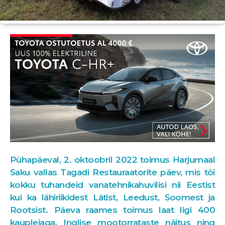
Pühapäeval, 2. oktoobril 2022 toimus Harjumaal
Saku vallas Tagadi Restauraatorite päev, mis tõi
kokku tuhandeid vanatehnikahuvilisi nii Eestist
kui ka lähiriikidest Lätist, Leedust, Soomest ja
Rootsist. Päeva raames toimus laat ligi 400
kauplejaga, Inglise mootorrataste näitus ning