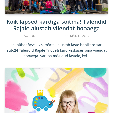
Kõik lapsed kardiga sõitma! Talendid
Rajale alustab viiendat hooaega
AUTOR
ACCELERISTA
24. MÄRTS 2017
Sel pühapäeval, 26. märtsil alustab laste hobikardisari
auto24 Talendid Rajale Triobeti kardikeskuses oma viiendat
hooaega. Sari on mõeldud lastele, kel…