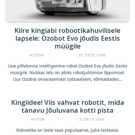
Kiire kingiabi robootikahuvilisele
lapsele: Ozobot Evo jõudis Eestis
müügile
AUTOR
ACCELERISTA
23. DETS. 2016
Uue põlvkonna intelligentne robot Ozobot Evo jõudis Eestis
müügile. Nutikas lelu on abiks robotjuhtimise õppimisel.
Uus Ozobot onvarasemast sotsiaalsem, võimaldades…
Kingiidee! Viis vahvat robotit, mida
tänavu Jõuluvana kotti pista
AUTOR
ACCELERISTA
2. DETS. 2016
Robootika on laste seas populaarne, juba lasteaias