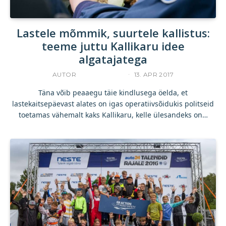
Lastele mõmmik, suurtele kallistus:
teeme juttu Kallikaru idee
algatajatega
AUTOR
ACCELERISTA
13. APR 2017
Täna võib peaaegu täie kindlusega öelda, et
lastekaitsepäevast alates on igas operatiivsõidukis politseid
toetamas vähemalt kaks Kallikaru, kelle ülesandeks on…