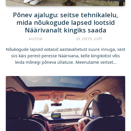
Põnev ajalugu: seitse tehnikalelu,
mida nõukogude lapsed lootsid
Näärivanalt kingiks saada
AUTOR
ACCELERISTA
23. DETS. 2017
Nõukogude lapsed ootasid aastavahetust suure innuga, sest
siis käis perest-peresse Näärivana, kelle kingikotist võis
leida mõnegi põneva üllatuse. Meenutame seitset…