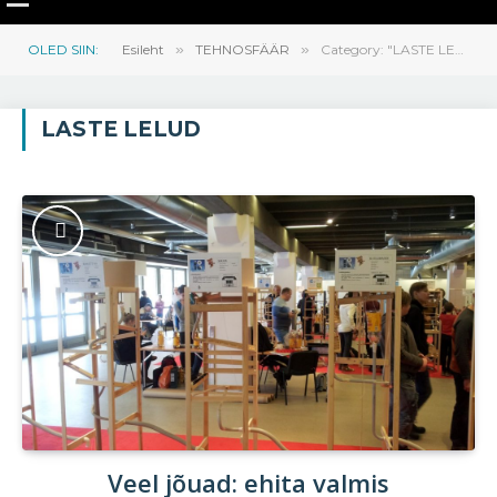
OLED SIIN:
Esileht
»
TEHNOSFÄÄR
»
Category: "LASTE LELUD"
LASTE LELUD
Veel jõuad: ehita valmis