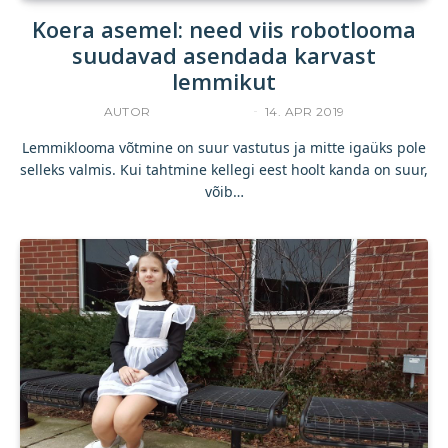
Koera asemel: need viis robotlooma
suudavad asendada karvast
lemmikut
AUTOR
ACCELERISTA
14. APR 2019
Lemmiklooma võtmine on suur vastutus ja mitte igaüks pole
selleks valmis. Kui tahtmine kellegi eest hoolt kanda on suur,
võib…