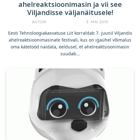
ahelreaktsioonimasin ja vii see
Viljandisse väljanäitusele!
AUTOR
YLLE RAJASAAR
3. MAI 2019
Eesti Tehnoloogiakasvatuse Liit korraldab 7. juunil Viljandis
ahelreaktsioonimasinate festivali, kus on igaühel võimalus
oma kätetööd näidata, eeldusel, et ahelreaktsioonimasin
suudab…