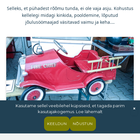
Selleks, et pühadest rõõmu tunda, ei ole vaja asju. Kohustus
kellelegi midagi kinkida, pooldemine, lõputud
jõulusöömaajad väsitavad vaimu ja keha.…
Kasutame sellel veebilehel küpsiseid, et tagada parim
×
kasutajakogemus. Loe lähemalt
Suur galerii: Veterama
vanatehnikalaadal olid au sees laste
KEELDUN
NÕUSTUN
mänguautod