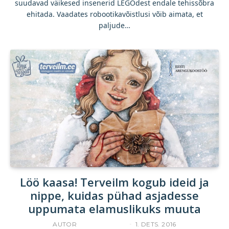
suudavad väikesed insenerid LEGOdest endale tehissõbra
ehitada. Vaadates robootikavõistlusi võib aimata, et
paljude…
Löö kaasa! Terveilm kogub ideid ja
nippe, kuidas pühad asjadesse
uppumata elamuslikuks muuta
AUTOR
ACCELERISTA
1. DETS. 2016