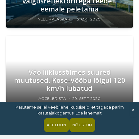
valgusreflektoritega teedelt
eemale peletama
YLLE RAJASAAR
5. OKT 2020
Väo liiklussõlmes suured
muutused, Kose-Võõbu lõigul 120
km/h lubatud
ACCELERISTA
29. SEPT 2020
Kasutame sellel veebilehel küpsiseid, et tagada parim
×
kasutajakogemus. Loe lähemalt
KEELDUN
NÕUSTUN