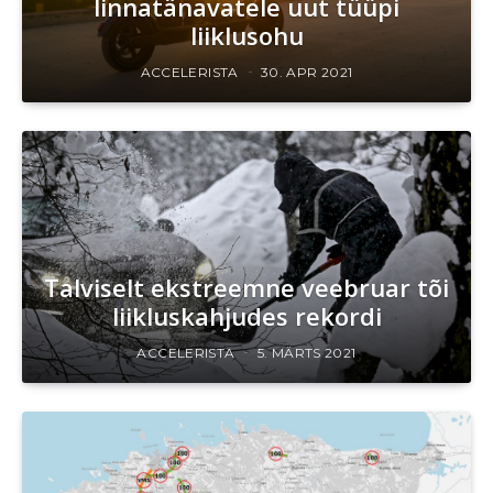
linnatänavatele uut tüüpi
liiklusohu
ACCELERISTA
30. APR 2021
Talviselt ekstreemne veebruar tõi
liikluskahjudes rekordi
ACCELERISTA
5. MÄRTS 2021