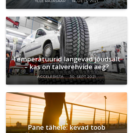
YLLE RAJASAAR
14. DETS. 2021
Temperatuurid langevad jõudsalt
– kas on talverehvide aeg?
ACCELERISTA
30. SEPT 2021
Pane tähele: kevad toob