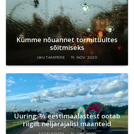
Kümme nõuannet tormituultes
sõitmiseks
UKU TAMPERE
19. NOV. 2020
Uuring: ⅔ eestimaalastest ootab
riigilt neljarajalisi maanteid
ACCELERISTA
14. OKT 2020