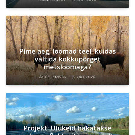
Pime aeg, loomad teel: kuidas
vältida kokkupõrget
metsloomaga?
ACCELERISTA
6. OKT 2020
Projekt: Ulukeid hakatakse