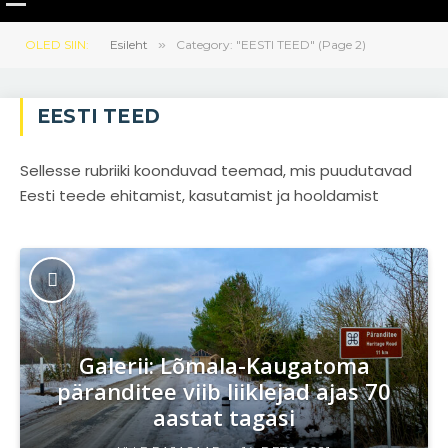
OLED SIIN:
Esileht
»
Category: "EESTI TEED" (Page 2)
EESTI TEED
Sellesse rubriiki koonduvad teemad, mis puudutavad
Eesti teede ehitamist, kasutamist ja hooldamist
Galerii: Lõmala-Kaugatoma
päranditee viib liiklejad ajas 70
aastat tagasi