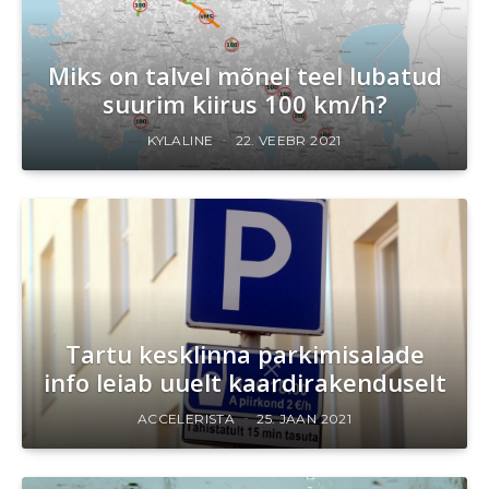
Miks on talvel mõnel teel lubatud
suurim kiirus 100 km/h?
KYLALINE
22. VEEBR 2021
Tartu kesklinna parkimisalade
info leiab uuelt kaardirakenduselt
ACCELERISTA
25. JAAN 2021