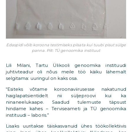
Edaspidi võib koroona testimiseks piisata kui tuubi pisut sülge
panna. Pilt: TÜ genoomika instituut
Lili Milani, Tartu Ülikooli genoomika instituudi
juhtivteadur oli nõus meile töö käiku lähemalt
selgitama: uuringul on kaks osa.
“Esiteks võtame koroonaviirusesse nakatunud
haiglapatsientidelt nii süljeproovi kui ka
ninaneelukaape. Saadud tulemuste täpsust
hindame kahes – Terviseameti ja TÜ genoomika
instituudi – laboris.”
Lisaks uuritakse täiskasvanuid ühes töökollektiivis