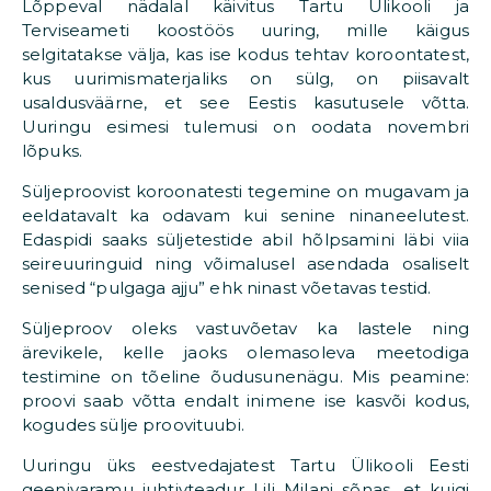
Lõppeval nädalal käivitus Tartu Ülikooli ja
Terviseameti koostöös uuring, mille käigus
selgitatakse välja, kas ise kodus tehtav koroontatest,
kus uurimismaterjaliks on sülg, on piisavalt
usaldusväärne, et see Eestis kasutusele võtta.
Uuringu esimesi tulemusi on oodata novembri
lõpuks.
Süljeproovist koroonatesti tegemine on mugavam ja
eeldatavalt ka odavam kui senine ninaneelutest.
Edaspidi saaks süljetestide abil hõlpsamini läbi viia
seireuuringuid ning võimalusel asendada osaliselt
senised “pulgaga ajju” ehk ninast võetavas testid.
Süljeproov oleks vastuvõetav ka lastele ning
ärevikele, kelle jaoks olemasoleva meetodiga
testimine on tõeline õudusunenägu. Mis peamine:
proovi saab võtta endalt inimene ise kasvõi kodus,
kogudes sülje proovituubi.
Uuringu üks eestvedajatest Tartu Ülikooli Eesti
geenivaramu juhtivteadur Lili Milani sõnas, et kuigi