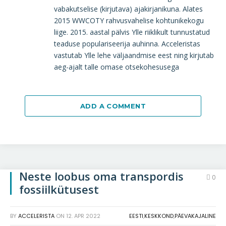
vabakutselise (kirjutava) ajakirjanikuna. Alates
2015 WWCOTY rahvusvahelise kohtunikekogu
liige. 2015. aastal pälvis Ylle riiklikult tunnustatud
teaduse populariseerija auhinna. Acceleristas
vastutab Ylle lehe väljaandmise eest ning kirjutab
aeg-ajalt talle omase otsekohesusega
ADD A COMMENT
Neste loobus oma transpordis
0
fossiilkütusest
BY
ACCELERISTA
ON
12. APR 2022
EESTI
,
KESKKOND
,
PÄEVAKAJALINE