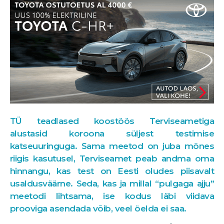
TÜ teadlased koostöös Terviseametiga
alustasid koroona süljest testimise
katseuuringuga. Sama meetod on juba mõnes
riigis kasutusel, Terviseamet peab andma oma
hinnangu, kas test on Eesti oludes piisavalt
usaldusväärne. Seda, kas ja millal “pulgaga ajju”
meetodi lihtsama, ise kodus läbi viidava
prooviga asendada võib, veel öelda ei saa.