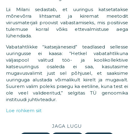
Lii Milani sedastab, et uuringus katsetatakse
mõnevõrra lihtsamat ja kiiremat meetodit
viirusmaterjali proovist vabastamiseks, mis positiivse
tulemuse korral võiks ettevalmistuse aega
lühendada.
Vabatahtlikke “katsejäneseid” teadlased sellesse
uuringusse ei kaasa: “Hetkel vabatahtlikuna
väljaspool valitud töö- ja koolikollektiive
katseuuringus osaleda ei saa, kasutasime
mugavusvalimit just sel põhjusel, et saaksime
uuringuga alustada võimalikult kiirelt ja mugavalt.
Suurem valim poleks praegu ka eetiline, kuna test ei
ole veel valideeritud,” selgitas TÜ genoomika
instituudi juhtivteadur.
Loe rohkem siit
JAGA LUGU