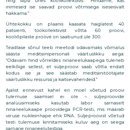
ning lapsi ühes koolikollektiivis: “Hindame, kas
inimesed ise saavad proovi võtmisega iseseisvalt
hakkama.”
Ühtekokku on plaanis kaasata haiglatest 40
patsienti, töökollektiivist võtta 60 proovi,
kooliõpilaste proove on saabunud üle 300.
Teadlase sõnul teeb meetodi odavamaks võimalus
säästa meditsiinipersonali väärtuslikku aega:
“Odavam hind võrreldes ninaneelukaapega tuleneb
eelkõige sellest, et süljeproovi saab võtta endalt
kodus ise ja see säästab meditsiinitöötajate
väärtuslikku ressurssi ja kaitsevahendeid.”
Ajalist erinevust kahel eri moel võetud proovi
tulemuse saamisel ei ole – süljeproovide
analüüsimiseks kasutab labor sarnaselt
ninaneelukaape proovidega PCR-testi, mis määrab
viiruse nukleiinhape ehk RNA. Süljeproovist võetud
testi tulemuse kinnitamiseks kuluv aeg on seega
sarnane ninaneelutestiga.