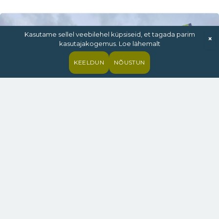
Kasutame sellel veebilehel küpsiseid, et tagada parim
×
kasutajakogemus. Loe lähemalt
KEELDUN
NÕUSTUN