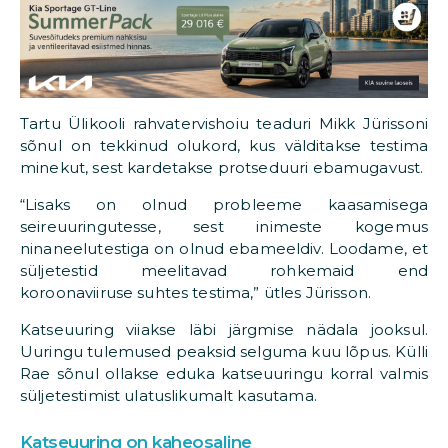
Tartu Ülikooli rahvatervishoiu teaduri Mikk Jürissoni
sõnul on tekkinud olukord, kus välditakse testima
minekut, sest kardetakse protseduuri ebamugavust.
“Lisaks on olnud probleeme kaasamisega
seireuuringutesse, sest inimeste kogemus
ninaneelutestiga on olnud ebameeldiv. Loodame, et
süljetestid meelitavad rohkemaid end
koroonaviiruse suhtes testima,” ütles Jürisson.
Katseuuring viiakse läbi järgmise nädala jooksul.
Uuringu tulemused peaksid selguma kuu lõpus. Külli
Rae sõnul ollakse eduka katseuuringu korral valmis
süljetestimist ulatuslikumalt kasutama.
Katseuuring on kaheosaline