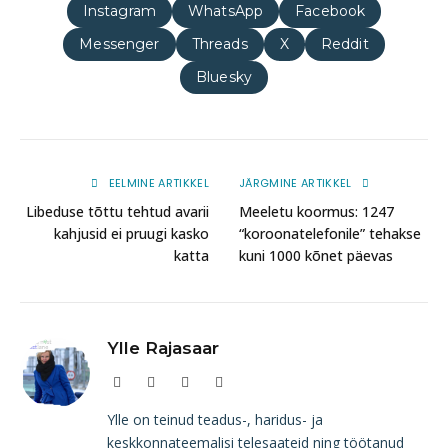
Instagram
WhatsApp
Facebook
Messenger
Threads
X
Reddit
Bluesky
EELMINE ARTIKKEL
JÄRGMINE ARTIKKEL
Libeduse tõttu tehtud avarii
Meeletu koormus: 1247
kahjusid ei pruugi kasko
“koroonatelefonile” tehakse
katta
kuni 1000 kõnet päevas
Ylle Rajasaar
Website
Facebook
Instagram
LinkedIn
Ylle on teinud teadus-, haridus- ja
keskkonnateemalisi telesaateid ning töötanud