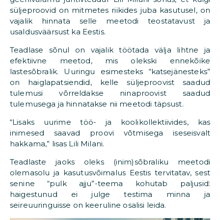
süljeproovid on mitmetes riikides juba kasutusel, on
vajalik hinnata selle meetodi teostatavust ja
usaldusväärsust ka Eestis.
Teadlase sõnul on vajalik töötada välja lihtne ja
efektiivne meetod, mis olekski ennekõike
lastesõbralik. Uuringu esimesteks “katsejänesteks”
on haiglapatsiendid, kelle süljeproovist saadud
tulemusi võrreldakse ninaproovist saadud
tulemusega ja hinnatakse nii meetodi täpsust.
“Lisaks uurime töö- ja koolikollektiivides, kas
inimesed saavad proovi võtmisega iseseisvalt
hakkama,” lisas Lili Milani.
Teadlaste jaoks oleks (inim)sõbraliku meetodi
olemasolu ja kasutusvõimalus Eestis tervitatav, sest
senine “pulk ajju”-teema kohutab paljusid:
haigestunud ei julge testima minna ja
seireuuringuisse on keeruline osalisi leida.