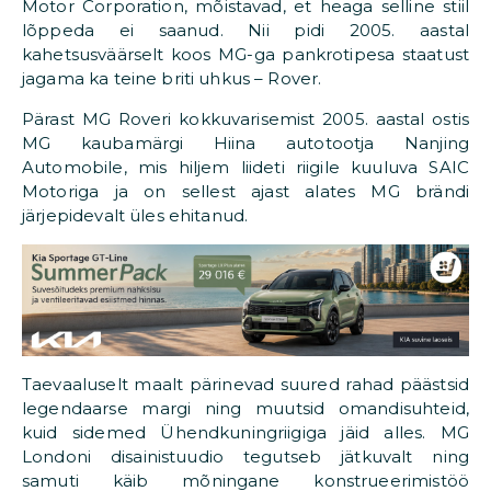
Motor Corporation, mõistavad, et heaga selline stiil
lõppeda ei saanud. Nii pidi 2005. aastal
kahetsusväärselt koos MG-ga pankrotipesa staatust
jagama ka teine briti uhkus – Rover.
Pärast MG Roveri kokkuvarisemist 2005. aastal ostis
MG kaubamärgi Hiina autotootja Nanjing
Automobile, mis hiljem liideti riigile kuuluva SAIC
Motoriga ja on sellest ajast alates MG brändi
järjepidevalt üles ehitanud.
Taevaaluselt maalt pärinevad suured rahad päästsid
legendaarse margi ning muutsid omandisuhteid,
kuid sidemed Ühendkuningriigiga jäid alles. MG
Londoni disainistuudio tegutseb jätkuvalt ning
samuti käib mõningane konstrueerimistöö