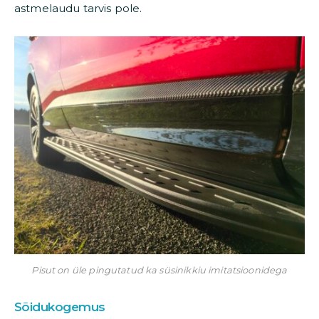
astmelaudu tarvis pole.
Pisut on üle pingutatud ka süsinikkiu imitatsioonidega
Sõidukogemus