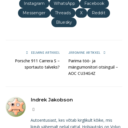
Instagram
WhatsApp
Facebook
Messenger
Threads
X
Reddit
Bluesky
EELMINE ARTIKKEL
JÄRGMINE ARTIKKEL
Porsche 911 Carrera S –
Parima töö- ja
sportauto talveks?
mängumonitori otsinguil –
AOC CU34G4Z
Indrek Jakobson
Website
Autoentusiast, kes võtab kirglikult kõike, mis
liigub vähemalt neljal rattal. Hobiautoks on Volvo