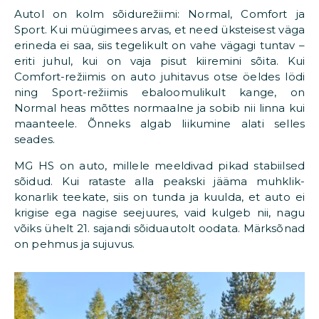
Autol on kolm sõidurežiimi: Normal, Comfort ja
Sport. Kui müügimees arvas, et need üksteisest väga
erineda ei saa, siis tegelikult on vahe vägagi tuntav –
eriti juhul, kui on vaja pisut kiiremini sõita. Kui
Comfort-režiimis on auto juhitavus otse öeldes lödi
ning Sport-režiimis ebaloomulikult kange, on
Normal heas mõttes normaalne ja sobib nii linna kui
maanteele. Õnneks algab liikumine alati selles
seades.
MG HS on auto, millele meeldivad pikad stabiilsed
sõidud. Kui rataste alla peakski jääma muhklik-
konarlik teekate, siis on tunda ja kuulda, et auto ei
krigise ega nagise seejuures, vaid kulgeb nii, nagu
võiks ühelt 21. sajandi sõiduautolt oodata. Märksõnad
on pehmus ja sujuvus.