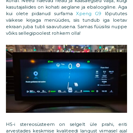
kohal. Need näevad head ja kaasaegsed välja, kuigi
kasutajaliides on kohati aeglane ja ebaloogiline. Aga
kui olete pidanud surfama
Xpeng G9
lõpututes
väikese kirjaga menüüdes, siis tundub iga loetav
ekraan juba tubli saavutusena. Samas füüsilisi nuppe
võiks sellegipoolest rohkem olla!
HS-i stereosüsteem on selgelt üle prahi, eriti
arvestades keskmise kvaliteedi langust viimasel ajal