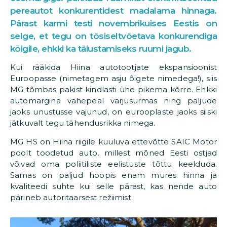
pereautot konkurentidest madalama hinnaga.
Pärast karmi testi novembrikuises Eestis on
selge, et tegu on tõsiseltvõetava konkurendiga
kõigile, ehkki ka täiustamiseks ruumi jagub.
Kui rääkida Hiina autotootjate ekspansioonist
Euroopasse (nimetagem asju õigete nimedega!), siis
MG tõmbas pakist kindlasti ühe pikema kõrre. Ehkki
automargina vahepeal varjusurmas ning paljude
jaoks unustusse vajunud, on eurooplaste jaoks siiski
jätkuvalt tegu tähendusrikka nimega.
MG HS on Hiina riigile kuuluva ettevõtte SAIC Motor
poolt toodetud auto, millest mõned Eesti ostjad
võivad oma poliitiliste eelistuste tõttu keelduda.
Samas on paljud hoopis enam mures hinna ja
kvaliteedi suhte kui selle pärast, kas nende auto
pärineb autoritaarsest režiimist.