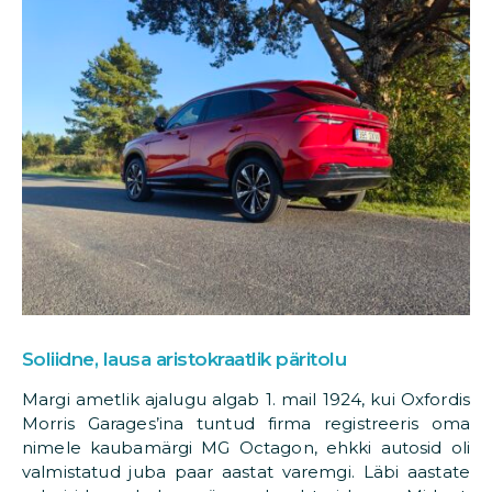
Soliidne, lausa aristokraatlik päritolu
Margi ametlik ajalugu algab 1. mail 1924, kui Oxfordis
Morris Garages’ina tuntud firma registreeris oma
nimele kaubamärgi MG Octagon, ehkki autosid oli
valmistatud juba paar aastat varemgi. Läbi aastate