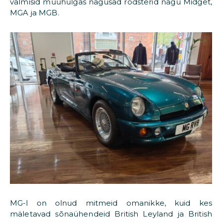
valmisid muuhulgas nägusad rodsterid nagu Midget,
MGA ja MGB.
MG-l on olnud mitmeid omanikke, kuid kes
mäletavad sõnaühendeid British Leyland ja British