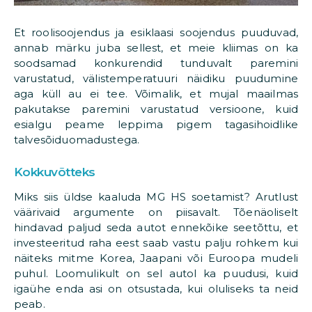
Et roolisoojendus ja esiklaasi soojendus puuduvad,
annab märku juba sellest, et meie kliimas on ka
soodsamad konkurendid tunduvalt paremini
varustatud, välistemperatuuri näidiku puudumine
aga küll au ei tee. Võimalik, et mujal maailmas
pakutakse paremini varustatud versioone, kuid
esialgu peame leppima pigem tagasihoidlike
talvesõiduomadustega.
Kokkuvõtteks
Miks siis üldse kaaluda MG HS soetamist? Arutlust
väärivaid argumente on piisavalt. Tõenäoliselt
hindavad paljud seda autot ennekõike seetõttu, et
investeeritud raha eest saab vastu palju rohkem kui
näiteks mitme Korea, Jaapani või Euroopa mudeli
puhul. Loomulikult on sel autol ka puudusi, kuid
igaühe enda asi on otsustada, kui oluliseks ta neid
peab.