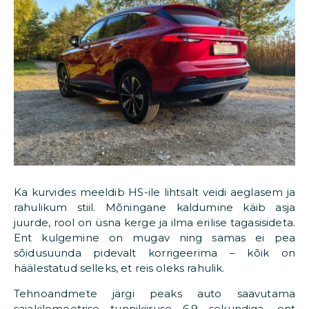
Ka kurvides meeldib HS-ile lihtsalt veidi aeglasem ja
rahulikum stiil. Mõningane kaldumine käib asja
juurde, rool on üsna kerge ja ilma erilise tagasisideta.
Ent kulgemine on mugav ning samas ei pea
sõidusuunda pidevalt korrigeerima – kõik on
häälestatud selleks, et reis oleks rahulik.
Tehnoandmete järgi peaks auto saavutama
sajakilomeetrise tunnikiiruse 6,9 sekundiga, ent