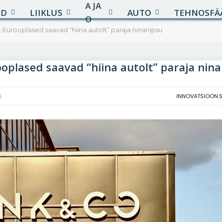
A JA
UD
LIIKLUS
AUTO
TEHNOSFÄ
O
 Eurooplased saavad “hiina autolt” paraja ninanipsu
ooplased saavad “hiina autolt” paraja nin
5
INNOVATSIOON
,