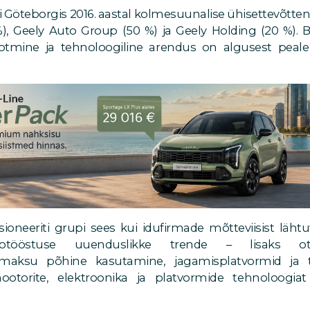
i Göteborgis 2016. aastal kolmesuunalise ühisettevõtte
), Geely Auto Group (50 %) ja Geely Holding (20 %). Br
ootmine ja tehnoloogiline arendus on algusest peale
ioneeriti grupi sees kui idufirmade mõtteviisist läht
totööstuse uuenduslikke trende – lisaks o
uumaksu põhine kasutamine, jagamisplatvormid ja t
otorite, elektroonika ja platvormide tehnoloogiat