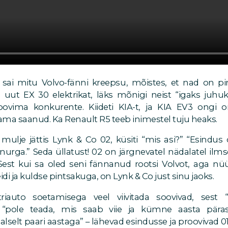
sai mitu Volvo-fänni kreepsu, mõistes, et nad on pi
uut EX 30 elektrikat, läks mõnigi neist “igaks juhuks
oovima konkurente. Kiideti KIA-t, ja KIA EV3 ongi
ma saanud. Ka Renault R5 teeb inimestel tuju heaks.
 mulje jättis Lynk & Co 02, küsiti “mis asi?” “Esindu
ga.” Seda üllatust! 02 on järgnevatel nädalatel ilmse
est kui sa oled seni fännanud rootsi Volvot, aga 
idi ja kuldse pintsakuga, on Lynk & Co just sinu jaoks.
triauto soetamisega veel viivitada soovivad, sest
 “pole teada, mis saab viie ja kümne aasta pärast
elt paari aastaga” – lähevad esindusse ja proovivad 01 v