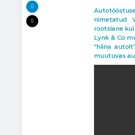
Autotööstuse
nimetatud V
rootslane kui
Lynk & Co mud
“hiina autol
muutuvas aut