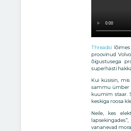
Threadsi
lõimes 
proovinud Volvo 
õigustusega pr
superhästi hakka
Kui küsisin, mis
sammu ümber nur
kuumim staar. S
keskiga roosa kle
Neile, kes elek
lapsekingades”,
vananevad moraals