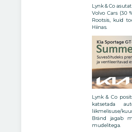
Lynk & Co asutat
Volvo Cars (30 %
Rootsis, kuid t
Hiinas.
Lynk & Co posits
katsetada au
liikmelisuse/k
Bränd jagab mo
mudelitega.