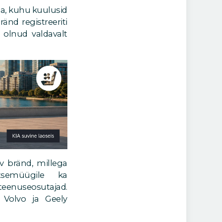
na, kuhu kuulusid
änd registreeriti
 olnud valdavalt
uv bränd, millega
tsemüügile ka
eenuseosutajad.
 Volvo ja Geely