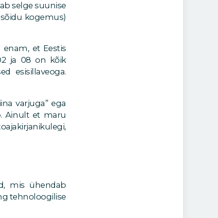
nab selge suunise
stisõidu kogemus)
 enam, et Eestis
02 ja 08 on kõik
d esisillaveoga.
iina varjuga” ega
o. Ainult et maru
ajakirjanikulegi,
nd, mis ühendab
ng tehnoloogilise