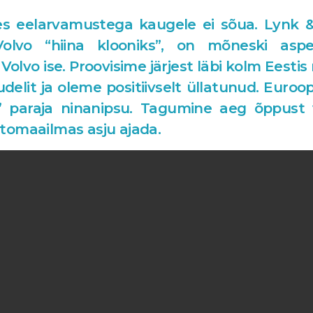
s eelarvamustega kaugele ei sõua. Lynk 
olvo “hiina klooniks”, on mõneski asp
 Volvo ise. Proovisime järjest läbi kolm Eestis
elit ja oleme positiivselt üllatunud. Euro
t” paraja ninanipsu. Tagumine aeg õppust 
omaailmas asju ajada.