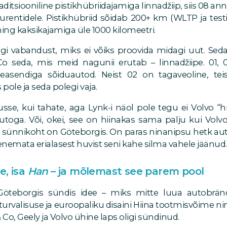
itsiooniline pistikhübriidajamiga linnadžiip, siis 08 an
urentidele. Pistikhübriid sõidab 200+ km (WLTP ja te
ning kaksikajamiga üle 1000 kilomeetri.
i vabandust, miks ei võiks proovida midagi uut. Seda
seda, mis meid nagunii erutab – linnadžiipe. 01, 
easendiga sõiduautod. Neist 02 on tagaveoline, teise
 pole ja seda polegi vaja.
sse, kui tahate, aga Lynk-i näol pole tegu ei Volvo “h
utoga. Või, okei, see on hiinakas sama palju kui Volv
 sünnikoht on Göteborgis. On paras ninanipsu hetk auto
olenemata erialasest huvist seni kahe silma vahele jäänud.
e, isa
Han
– ja mõlemast see parem pool
. Göteborgis sündis idee – miks mitte luua autobrä
turvalisuse ja euroopaliku disaini Hiina tootmisvõime ni
 Co, Geely ja Volvo ühine laps oligi sündinud.