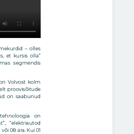
mekurdid – olles
, et kursis olla”
 omas segmendis
s on Volvost kolm
lt proovisõitude
nüüd on saabunud
 “tehnoloogia on
”, “elektriautod
õi 08 ära. Kui 01