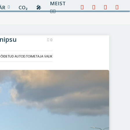
MEIST
ÄR
CO₂
🎤︎︎
Facebook
X
Instagram
YouTu
✍🏻
(Twitter)
anipsu
0
SÕIDETUD AUTOD
,
TOIMETAJA VALIK