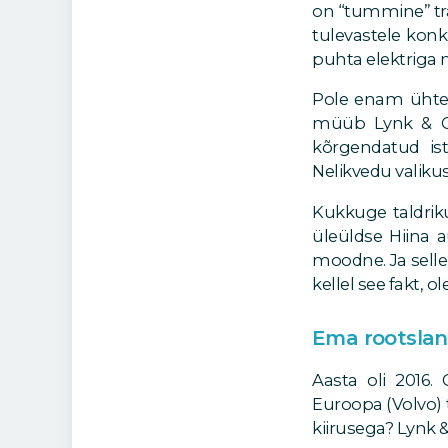
on “tummine” trad
tulevastele konk
puhta elektriga 
Pole enam ühteg
müüb Lynk & Co 
kõrgendatud ist
Nelikvedu valikus
Kukkuge taldriku
üleüldse Hiina a
moodne. Ja selle
kellel see fakt, 
Ema rootslan
Aasta oli 2016
Euroopa (Volvo) 
kiirusega? Lynk &