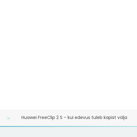
Ood poistele: Vahtralehe märgiga BMW ongi mu lemmikaut