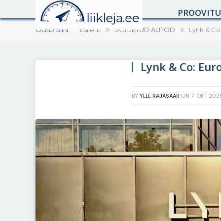
PROOVIT
OLED SIIN:
Esileht
»
SÕIDETUD AUTOD
»
Lynk & Co:
Lynk & Co: Eur
BY
YLLE RAJASAAR
ON
7. OKT 202