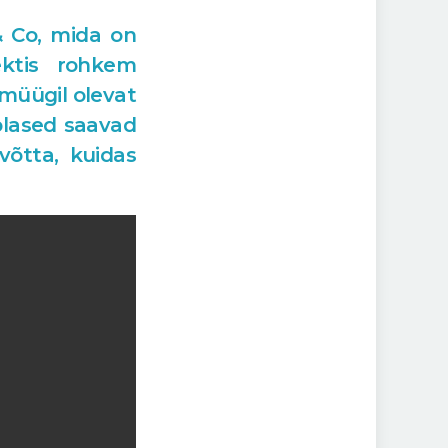
& Co, mida on
ektis rohkem
 müügil olevat
oplased saavad
võtta, kuidas