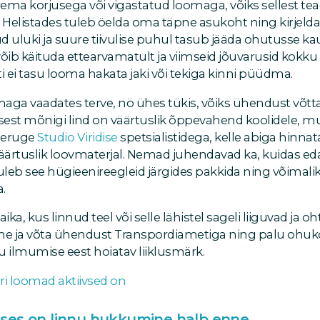
ema korjusega või vigastatud loomaga, võiks sellest tea
7. Helistades tuleb öelda oma täpne asukoht ning kirjelda
d uluki ja suure tiivulise puhul tasub jääda ohutusse ka
ib käituda ettearvamatult ja viimseid jõuvarusid kokku 
i ei tasu looma hakata jaki või tekiga kinni püüdma.
lmaga vaadates terve, nö ühes tükis, võiks ühendust võtt
 sest mõnigi lind on väärtuslik õppevahend koolidele, 
eeruge
Studio Viridise
spetsialistidega, kelle abiga hinn
väärtuslik loovmaterjal. Nemad juhendavad ka, kuidas eda
uleb see hügieenireegleid järgides pakkida ning võimaliku
.
a, kus linnud teel või selle lähistel sageli liiguvad ja oh
kõne ja võta ühendust Transpordiametiga ning palu ohuk
u ilmumise eest hoiatav liiklusmärk.
 eri loomad aktiivsed on
es on linnu hukkumine halb enne