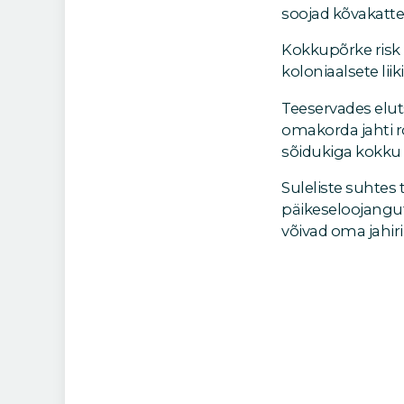
soojad kõvakatte
Kokkupõrke risk 
koloniaalsete lii
Teeservades eluts
omakorda jahti r
sõidukiga kokku
Suleliste suhtes 
päikeseloojangut
võivad oma jahir