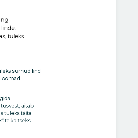
ning
linde.
, tuleks
tuleks surnud lind
ja loomad
lgida
tusvest, aitab
s tuleks täita
äte kaitseks