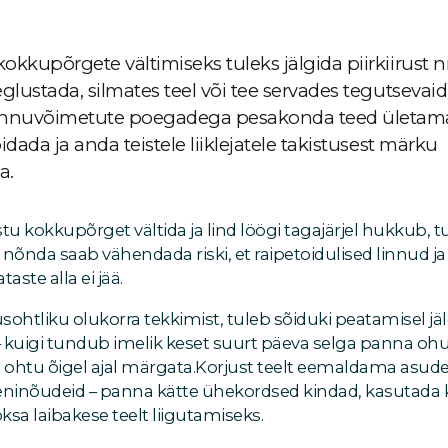
okkupõrgete vältimiseks tuleks jälgida piirkiirust 
glustada, silmates teel või tee servades tegutsevaid 
ennuvõimetute poegadega pesakonda teed ületamas
idada ja anda teistele liiklejatele takistusest märku
a.
estu kokkupõrget vältida ja lind löögi tagajärjel hukkub, 
 nõnda saab vähendada riski, et raipetoidulised linnud 
ste alla ei jää.
usohtliku olukorra tekkimist, tuleb sõiduki peatamisel jä
 kuigi tundub imelik keset suurt päeva selga panna ohu
el ohtu õigel ajal märgata.Korjust teelt eemaldama asude
ninõudeid – panna kätte ühekordsed kindad, kasutada k
oksa laibakese teelt liigutamiseks.