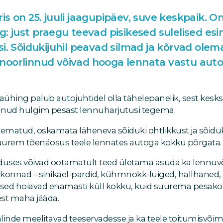
s on 25. juuli jaagupipäev, suve keskpaik. O
: just praegu teevad pisikesed sulelised esi
i. Sõidukijuhil peavad silmad ja kõrvad olema
oorlinnud võivad hooga lennata vastu autot
aühing palub autojuhtidel olla tähelepanelik, sest kesks
nnud hulgim pesast lennuharjutusi tegema.
nematud, oskamata läheneva sõiduki ohtlikkust ja sõiduk
uurem tõenäosus teele lennates autoga kokku põrgata.
uses võivad ootamatult teed ületama asuda ka lennu
nnad – sinikael-pardid, kühmnokk-luiged, hallhaned, k
dised hoiavad enamasti küll kokku, kuid suurema pesak
st maha jääda.
nalinde meelitavad teeservadesse ja ka teele toitumisvõi