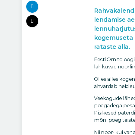
Rahvakalendri
lendamise aeg
lennuharjutus
kogemuseta n
rataste alla.
Eesti Ornitoloogi
lahkuvad noorli
Olles alles koge
ähvardab neid s
Veekogude lähed
poegadega pesako
Pisikesed pater
mõni poeg teiste
Nii noor- kui va