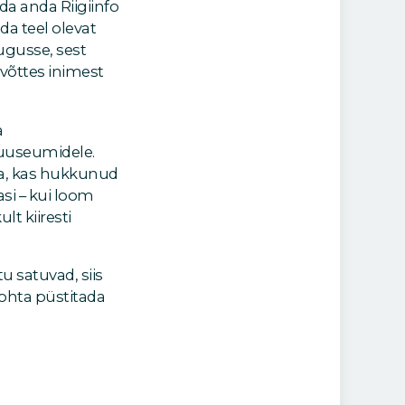
da anda Riigiinfo
da teel olevat
ugusse, sest
võttes inimest
a
muuseumidele.
ata, kas hukkunud
si – kui loom
lt kiiresti
tu satuvad, siis
ohta püstitada