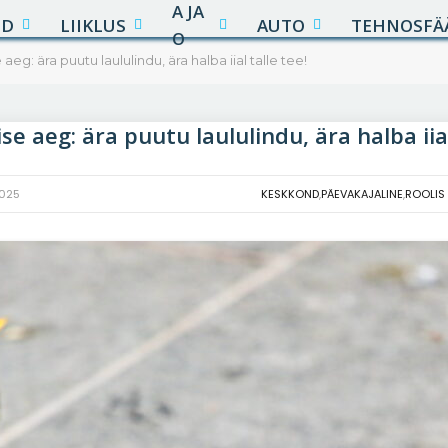
A JA
UD
LIIKLUS
AUTO
TEHNOSFÄ
O
eg: ära puutu laululindu, ära halba iial talle tee!
e aeg: ära puutu laululindu, ära halba iial
2025
KESKKOND
,
PÄEVAKAJALINE
,
ROOLIS