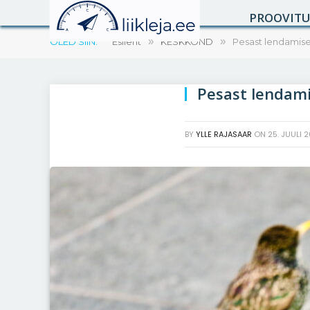
PROOVIT
OLED SIIN:
Esileht
»
KESKKOND
»
Pesast lendamise a
Pesast lendamis
BY
YLLE RAJASAAR
ON
25. JUULI 