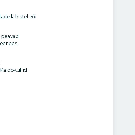
de lähistel või
e peavad
neerides
t
Ka öökullid