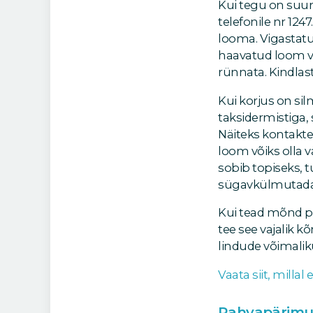
Kui tegu on suur
telefonile nr 124
looma. Vigastatu
haavatud loom võ
rünnata. Kindlast
Kui korjus on si
taksidermistiga,
Näiteks kontakt
loom võiks olla 
sobib topiseks, t
sügavkülmutada
Kui tead mõnd paik
tee see vajalik 
lindude võimalik
Vaata siit, millal
Rahvapärimus