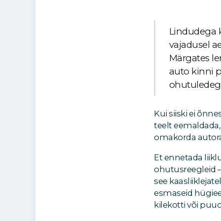
Lindudega k
vajadusel ae
Märgates l
auto kinni p
ohutuledeg
Kui siiski ei õnn
teelt eemaldada,
omakorda autorata
Et ennetada liikl
ohutusreegleid –
see kaasliiklejat
esmaseid hügiee
kilekotti või puu