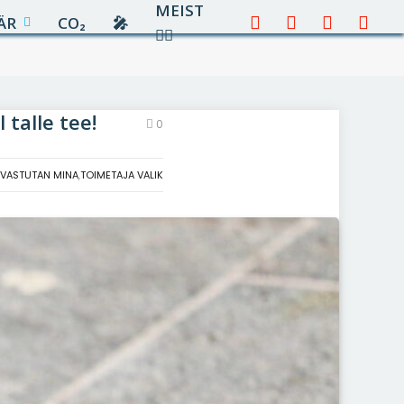
MEIST
ÄR
CO₂
🎤︎︎
Facebook
X
Instagram
YouTu
✍🏻
(Twitter)
 talle tee!
0
 VASTUTAN MINA
,
TOIMETAJA VALIK