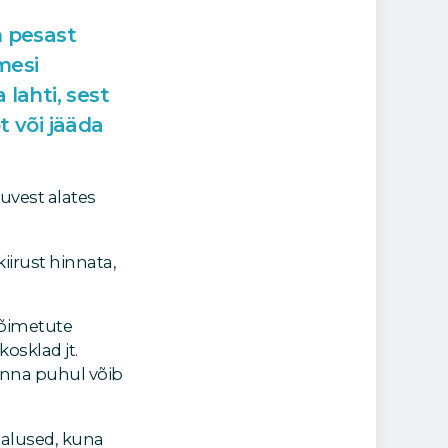
n pesast
mesi
 lahti, sest
 või jääda
uvest alates
iirust hinnata,
võimetute
osklad jt.
onna puhul võib
malused, kuna