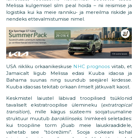
Melissa kulgemisel silm peal hoida – nii reisimise ja
logistika kui ka meie ranniku- ja mereilma riskide ja
nendeks ettevalmistumise nimel.
USA riikliku orkaanikeskuse
NHC prognoos
viitab, et
Jamaicalt liigub Melissa edasi Kuuba idaosa ja
Bahama suunas ning suundub seejärel kirdesse.
Kuuba idaosas tekitab orkaan ilmselt jätkuvalt kaost.
Keskmistel laiustel läbivad troopilised tsüklonid
tavaliselt ekstratroopilise ülemineku (
extratropical
transition
), mille käigus süsteemi soojatuumaline
struktuur muutub
barokliinseks
. Inimkeeli seletades:
kui troopiline torm jõuab meie laiuskraadidele,
vahetab see “töörežiimi”. Sooja ookeani kohal