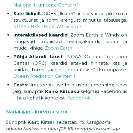
National Hurricane Center
+1
Satelliidipilt
: GOES „floater“ annab värske pildi silma
struktuurist ja tormi arengust minutite täpsusega.
NOAA / NESDIS / STAR website
Interaktiivsed kaardid
: Zoom Earth ja Windy on
mugavad tööriistad reaalajakaardi, radari ja
mudelikihiga.
Zoom Earth
Põhja-Atlandi taust
: NOAA Ocean Prediction
Center (OPC) kaardid aitavad hinnata, kas ja
kuidas tormi jäägid „pööratakse“ Euroopasse.
Ocean Prediction Center
+1
Eests
: Ilmateenistuse hoiatused ja mereilm; lisaks
jälgi sünoptik
Kairo Kiitsaku
selgitusi Facebookis
– hea kohalik kontekst.
Facebook
Nädalajagu kõrvu ja silmi
Sünoptik Kairo Kiitsak sedastab:
“5. kategooria
orkaan Melissa on täna (28.10) hommikuse seisuga