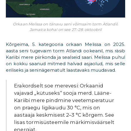
Orkaan Melissa on tänavu seni võimsaim torm Atlandil.
Jamaica kohal on see 27.-28. oktoobril
Kõrgeima, 5. kategooria orkaan Melissa on 2025.
aasta seni tugevaim torm Atlandi ookeanil, mis räsib
Kariibi mere piirkonda ja sealseid saari. Melissa puhul
on kokku saanud mitmed halvad asjaolud, mis selle
eriliseks ja seninägematult laastavaks muudavad.
Erakordselt soe merevesi: Orkaanid
vajavad „kütuseks“ sooja merd. Lääne-
Kariibi mere pindmine veetemperatuur
on praegu ligikaudu 30 °C, mis on
aastaaja keskmisest 2–3 °C kõrgem. See
lisas tormisüsteemile märkimisväärselt
energiat.