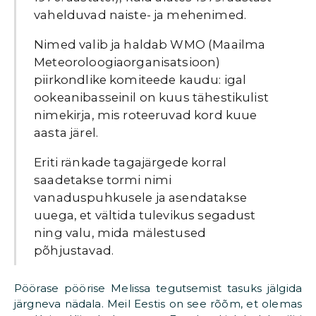
vahelduvad naiste- ja mehenimed.
Nimed valib ja haldab WMO (Maailma
Meteoroloogiaorganisatsioon)
piirkondlike komiteede kaudu: igal
ookeanibasseinil on kuus tähestikulist
nimekirja, mis roteeruvad kord kuue
aasta järel.
Eriti ränkade tagajärgede korral
saadetakse tormi nimi
vanaduspuhkusele ja asendatakse
uuega, et vältida tulevikus segadust
ning valu, mida mälestused
põhjustavad.
Pöörase pöörise Melissa tegutsemist tasuks jälgida
järgneva nädala. Meil Eestis on see rõõm, et olemas