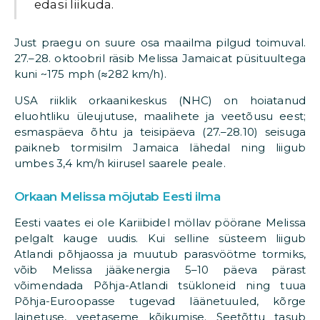
edasi liikuda.
Just praegu on suure osa maailma pilgud toimuval.
27.–28. oktoobril räsib Melissa Jamaicat püsituultega
kuni ~175 mph (≈282 km/h).
USA riiklik orkaanikeskus (NHC) on hoiatanud
eluohtliku üleujutuse, maalihete ja veetõusu eest;
esmaspäeva õhtu ja teisipäeva (27.–28.10) seisuga
paikneb tormisilm Jamaica lähedal ning liigub
umbes 3,4 km/h kiirusel saarele peale.
Orkaan Melissa mõjutab Eesti ilma
Eesti vaates ei ole Kariibidel möllav pöörane Melissa
pelgalt kauge uudis. Kui selline süsteem liigub
Atlandi põhjaossa ja muutub parasvöötme tormiks,
võib Melissa jääkenergia 5–10 päeva pärast
võimendada Põhja-Atlandi tsükloneid ning tuua
Põhja-Euroopasse tugevad läänetuuled, kõrge
lainetuse, veetaseme kõikumise. Seetõttu tasub