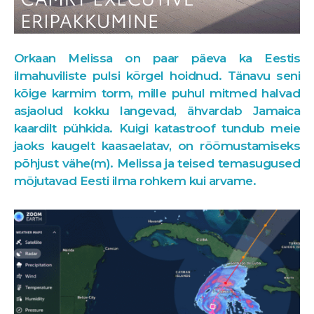
Orkaan Melissa on paar päeva ka Eestis
ilmahuviliste pulsi kõrgel hoidnud. Tänavu seni
kõige karmim torm, mille puhul mitmed halvad
asjaolud kokku langevad, ähvardab Jamaica
kaardilt pühkida. Kuigi katastroof tundub meie
jaoks kaugelt kaasaelatav, on rõõmustamiseks
põhjust vähe(m). Melissa ja teised temasugused
mõjutavad Eesti ilma rohkem kui arvame.