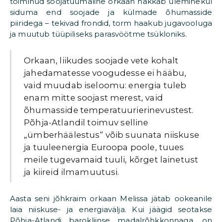
toiminud soojatuumaline orkaan hakkab üleminekul
siduma end soojade ja külmade õhumasside
piiridega – tekivad frondid, torm haakub jugavooluga
ja muutub tüüpiliseks parasvöötme tsükloniks.
Orkaan, liikudes soojade vete kohalt
jahedamatesse voogudesse ei hääbu,
vaid muudab iseloomu: energia tuleb
enam mitte soojast merest, vaid
õhumasside temperatuurierinevustest.
Põhja-Atlandil toimuv selline
„ümberhäälestus“ võib suunata niiskuse
ja tuuleenergia Euroopa poole, tuues
meile tugevamaid tuuli, kõrget lainetust
ja kiireid ilma­muutusi.
Aasta seni jõhkraim orkaan Melissa jätab ookeanile
laia niiskuse- ja energiavälja. Kui jäägid seotakse
Põhja-Atlandi barokliinse madalrõhkkonnaga, on