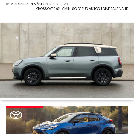
BY
VLADIMIR NIINIMÄKI
ON
5. APR 2024
KROSSOVER/SUV
,
MINI
,
SÕIDETUD AUTOD
,
TOIMETAJA VALIK