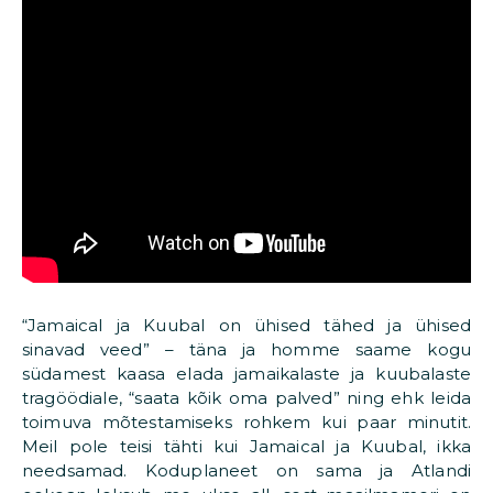
“Jamaical ja Kuubal on ühised tähed ja ühised
sinavad veed” – täna ja homme saame kogu
südamest kaasa elada jamaikalaste ja kuubalaste
tragöödiale, “saata kõik oma palved” ning ehk leida
toimuva mõtestamiseks rohkem kui paar minutit.
Meil pole teisi tähti kui Jamaical ja Kuubal, ikka
needsamad. Koduplaneet on sama ja Atlandi