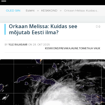
OLED SIIN:
Esileht
»
KESKKOND
»
Orkaan Melissa: Kuidas see mõjutab Eesti ilma?
Orkaan Melissa: Kuidas see
0
mõjutab Eesti ilma?
BY
YLLE RAJASAAR
ON
28. OKT 2025
KESKKOND
,
PÄEVAKAJALINE
,
TOIMETAJA VALIK