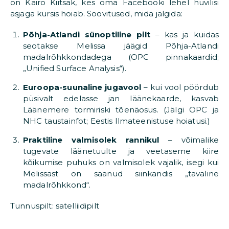
on Kairo Kiitsak, kes oma Facebooki lehel huvilisi
asjaga kursis hoiab. Soovitused, mida jälgida:
Põhja-Atlandi sünoptiline pilt
– kas ja kuidas
seotakse Melissa jäägid Põhja-Atlandi
madalrõhkkondadega (OPC pinnakaardid;
„Unified Surface Analysis“).
Euroopa-suunaline jugavool
– kui vool pöördub
püsivalt edelasse jan läänekaarde, kasvab
Läänemere tormiriski tõenäosus. (Jälgi OPC ja
NHC taustainfot; Eestis Ilmateenistuse hoiatusi.)
Praktiline valmisolek rannikul
– võimalike
tugevate läänetuulte ja veetaseme kiire
kõikumise puhuks on valmisolek vajalik, isegi kui
Melissast on saanud siinkandis „tavaline
madalrõhkkond“.
Tunnuspilt: satelliidipilt