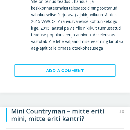
Ylle on teinud teadus-, haridus- ja
keskkonnateemalisi telesaateid ning töötanud
vabakutselise (kirjutava) ajakirjanikuna. Alates
2015 WWCOTY rahvusvahelise kohtunikekogu
liige. 2015. aastal pälvis Ylle riiklikult tunnustatud
teaduse populariseerija auhinna. Acceleristas
vastutab Ylle lehe väljaandmise eest ning kirjutab
aeg-ajalt talle omase otsekohesusega
ADD A COMMENT
Mini Countryman – mitte eriti
0
mini, mitte eriti kantri?