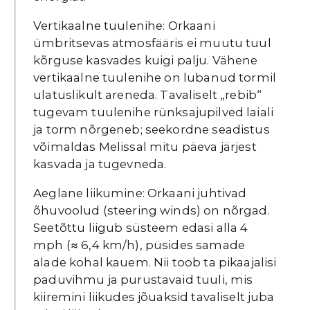
Vertikaalne tuulenihe: Orkaani
ümbritsevas atmosfääris ei muutu tuul
kõrguse kasvades kuigi palju. Vähene
vertikaalne tuulenihe on lubanud tormil
ulatuslikult areneda. Tavaliselt „rebib“
tugevam tuulenihe rünksajupilved laiali
ja torm nõrgeneb; seekordne seadistus
võimaldas Melissal mitu päeva järjest
kasvada ja tugevneda.
Aeglane liikumine: Orkaani juhtivad
õhuvoolud (steering winds) on nõrgad.
Seetõttu liigub süsteem edasi alla 4
mph (≈ 6,4 km/h), püsides samade
alade kohal kauem. Nii toob ta pikaajalisi
paduvihmu ja purustavaid tuuli, mis
kiiremini liikudes jõuaksid tavaliselt juba