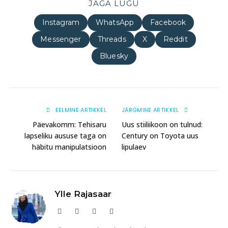
JAGA LUGU
Instagram
WhatsApp
Facebook
Messenger
Threads
X
Reddit
Bluesky
EELMINE ARTIKKEL
JÄRGMINE ARTIKKEL
Päevakomm: Tehisaru
Uus stiiliikoon on tulnud:
lapseliku aususe taga on
Century on Toyota uus
häbitu manipulatsioon
lipulaev
Ylle Rajasaar
Website
Facebook
Instagram
LinkedIn