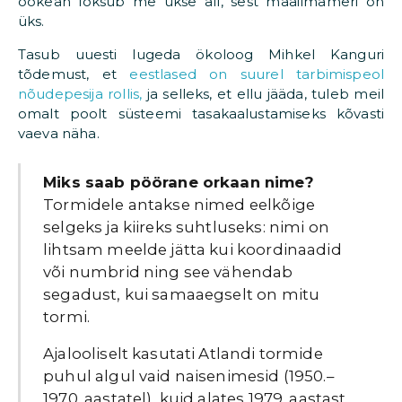
ookean loksub me ukse all, sest maailmameri on
üks.
Tasub uuesti lugeda ökoloog Mihkel Kanguri
tõdemust, et
eestlased on suurel tarbimispeol
nõudepesija rollis,
ja selleks, et ellu jääda, tuleb meil
omalt poolt süsteemi tasakaalustamiseks kõvasti
vaeva näha.
Miks saab pöörane orkaan nime?
Tormidele antakse nimed eelkõige
selgeks ja kiireks suhtluseks: nimi on
lihtsam meelde jätta kui koordinaadid
või numbrid ning see vähendab
segadust, kui samaaegselt on mitu
tormi.
Ajalooliselt kasutati Atlandi tormide
puhul algul vaid naisenimesid (1950.–
1970. aastatel), kuid alates 1979. aastast