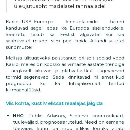
üleujutusoht madalatel rannaaladel.
Kariibi–USA–Euroopa lennuplaanide häired
kanduvad sageli edasi ka Euroopa siselendudele.
Seetõttu tasub ka Eestist algavatel või siia
saabuvatel reisidel silm peal hoida Atlandi suurtel
sündmustel.
Melissa ülitugevaks paisutanud eriliselt soojad veed
Kariibi meres on kooskõlas viimaste aastate trendiga
– aeglaselt liikuvad ja plahvatuslikult tugevnevad
tormid sagenevad. Seda kinnitavad nii ametlikud
prognoosid kui ka lühiajalisemalt tehtud
kliimaanalüüsid.
Viis kohta, kust Melissat reaalajas jälgida
NHC
: Public Advisory, 5-päeva koonusekaart,
tuuleväljad, prognoosiarutelud. Need on esmane
tõevärav, kuhu iga muu allikas lõpuks viitab.