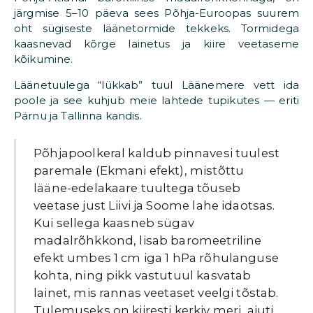
järgmise 5–10 päeva sees Põhja-Euroopas suurem
oht sügiseste läänetormide tekkeks. Tormidega
kaasnevad kõrge lainetus ja kiire veetaseme
kõikumine.
Läänetuule­ga “lükkab” tuul Läänemere vett ida
poole ja see kuhjub meie lahtede tupikutes — eriti
Pärnu ja Tallinna kandis.
Põhjapoolkeral kaldub pinnavesi tuulest
paremale (Ekmani efekt), mistõttu
lääne-edelakaare tuultega tõuseb
veetase just Liivi ja Soome lahe idaotsas.
Kui sellega kaasneb sügav
madalrõhkkond, lisab baromeetriline
efekt umbes 1 cm iga 1 hPa rõhulanguse
kohta, ning pikk vastutuul kasvatab
lainet, mis rannas veetaset veelgi tõstab.
Tulemuseks on kiiresti kerkiv meri, ajuti