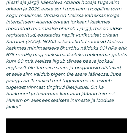
(Eesti aja järgi) käesoleva Atlandi hooaja tugevaim
orkaan ja 2025. aasta seni tugevaim troopiline torm
kogu maailmas. Ühtlasi on Melissa kaheksas kõige
intensiivsem Atlandi orkaan (orkaani keskmes
mõõdetud minimaalse õhurõhu järgi), mis on üldse
registeeritud, edastades napilt kurikuulsat orkaan
Katrinat (2005). NOAA orkaanikütid mõõtsid Melissa
keskmes minimaalseks õhurõhu näiduks 901 hPa ehk
676 mmHg ning maksimaalseteks tuulepuhanguteks
kuni 80 m/s. Melissa liigub tänase päeva jooksul
aeglaselt üle Jamaica saare ja prognoosid näitavad,
et selle silm kaldub pigem üle saare lääneosa. Juba
praegu on Jamaical tuul tugevnemas ja esineb
tugevast vihmast tingitud üleujutusi. On ka
hukkunud ja teadmata kadunud jäänud inimesi.
Hullem on alles ees sealsete inimeste ja looduse
jaoks.”