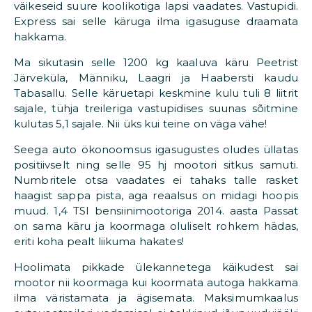
väikeseid suure koolikotiga lapsi vaadates. Vastupidi.
Express sai selle käruga ilma igasuguse draamata
hakkama.
Ma sikutasin selle 1200 kg kaaluva käru Peetrist
Järveküla, Männiku, Laagri ja Haabersti kaudu
Tabasallu. Selle käruetapi keskmine kulu tuli 8 liitrit
sajale, tühja treileriga vastupidises suunas sõitmine
kulutas 5,1 sajale. Nii üks kui teine on väga vähe!
Seega auto ökonoomsus igasugustes oludes üllatas
positiivselt ning selle 95 hj mootori sitkus samuti.
Numbritele otsa vaadates ei tahaks talle rasket
haagist sappa pista, aga reaalsus on midagi hoopis
muud. 1,4 TSI bensiinimootoriga 2014. aasta Passat
on sama käru ja koormaga oluliselt rohkem hädas,
eriti koha pealt liikuma hakates!
Hoolimata pikkade ülekannetega käikudest sai
mootor nii koormaga kui koormata autoga hakkama
ilma väristamata ja ägisemata. Maksimumkaalus