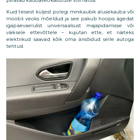
piiravad kaubaveokasutuse võimalusi.
Kuid teisest küljest polegi minikaubik alusekauba või
mööbli veoks mõeldud ja see pakub hoopis ägedat
igapäevaelulist universaalsust majapidamisse või
väiksele ettevõttele – kujutan ette, et näiteks
elektrikud saavad kõik oma ärisõidud selle autoga
tehtud.