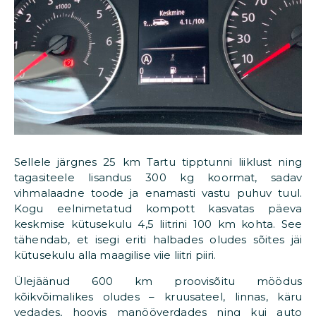
Sellele järgnes 25 km Tartu tipptunni liiklust ning
tagasiteele lisandus 300 kg koormat, sadav
vihmalaadne toode ja enamasti vastu puhuv tuul.
Kogu eelnimetatud kompott kasvatas päeva
keskmise kütusekulu 4,5 liitrini 100 km kohta. See
tähendab, et isegi eriti halbades oludes sõites jäi
kütusekulu alla maagilise viie liitri piiri.
Ülejäänud 600 km proovisõitu möödus
kõikvõimalikes oludes – kruusateel, linnas, käru
vedades, hoovis manööverdades ning kui auto