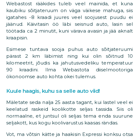
Webastost rääkides tuleb veel mainida, et kuna
kaubiku sõitjateruum on väga väikese mahuga, siis
igatahes -8 kraadi juures veel soojusest puudu ei
jäänud. Käivitasin öö läbi seisnud auto, lasin sel
töötada ca 2 minutit, kuni värava avasin ja jää aknalt
kraapisin.
Esimese tuntava sooja puhus auto sõitjateruumi
pärast 2 km läbimist ning kui olin sõitnud 10
kilomeetrit, jõudis ka jahutusvedeliku temperatuur
90 kraadini. Ilma Webastota diiselmootoriga
ökonoomse auto kohta okei tulemus.
Kuule haagis, kuhu sa selle auto viid!
Mäletate seda nalja 25 aasta tagant, kui lastel veel ei
keelatud raskeid koolikotte seljas tassida. Siis oli
normaalne, et juntsul oli seljas tema enda suurune
seljakott, kus kogu koolivarustus kaasas rändas.
Vot, ma võtsin kätte ja haakisin Expressi konksu otsa