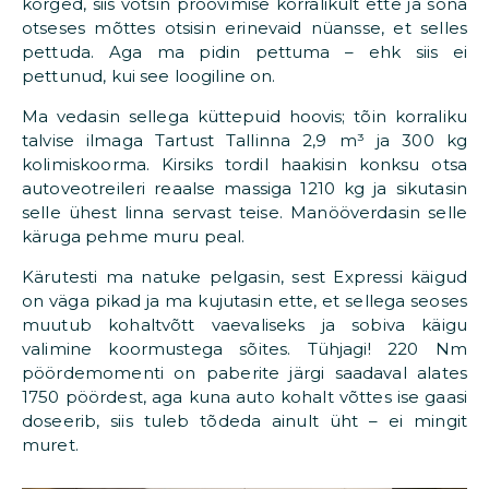
kõrged, siis võtsin proovimise korralikult ette ja sõna
otseses mõttes otsisin erinevaid nüansse, et selles
pettuda. Aga ma pidin pettuma – ehk siis ei
pettunud, kui see loogiline on.
Ma vedasin sellega küttepuid hoovis; tõin korraliku
talvise ilmaga Tartust Tallinna 2,9 m³ ja 300 kg
kolimiskoorma. Kirsiks tordil haakisin konksu otsa
autoveotreileri reaalse massiga 1210 kg ja sikutasin
selle ühest linna servast teise. Manööverdasin selle
käruga pehme muru peal.
Kärutesti ma natuke pelgasin, sest Expressi käigud
on väga pikad ja ma kujutasin ette, et sellega seoses
muutub kohaltvõtt vaevaliseks ja sobiva käigu
valimine koormustega sõites. Tühjagi! 220 Nm
pöördemomenti on paberite järgi saadaval alates
1750 pöördest, aga kuna auto kohalt võttes ise gaasi
doseerib, siis tuleb tõdeda ainult üht – ei mingit
muret.