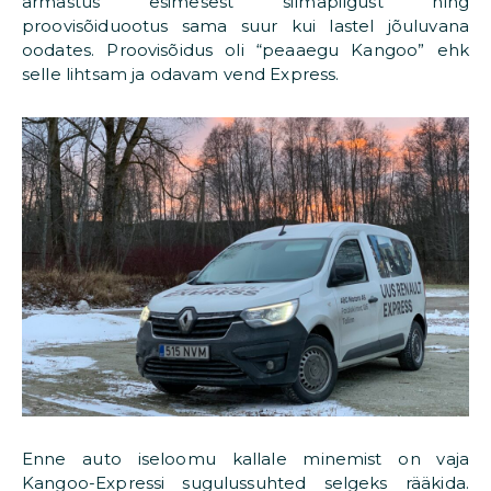
armastus esimesest silmapilgust ning
proovisõiduootus sama suur kui lastel jõuluvana
oodates. Proovisõidus oli “peaaegu Kangoo” ehk
selle lihtsam ja odavam vend Express.
Enne auto iseloomu kallale minemist on vaja
Kangoo-Expressi sugulussuhted selgeks rääkida.