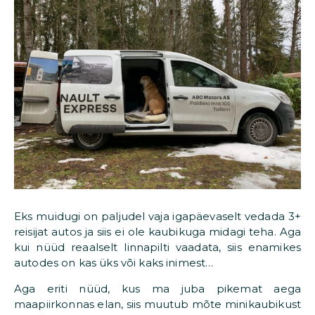
Eks muidugi on paljudel vaja igapäevaselt vedada 3+
reisijat autos ja siis ei ole kaubikuga midagi teha. Aga
kui nüüd reaalselt linnapilti vaadata, siis enamikes
autodes on kas üks või kaks inimest…
Aga eriti nüüd, kus ma juba pikemat aega
maapiirkonnas elan, siis muutub mõte minikaubikust