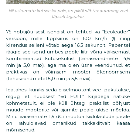
Nii uskumatu kui see ka pole, on pildil nähtav autorong veel
täpselt legaalne.
75-hobujõulisest isendist on tehtud ka “Ecoleader”
versioon, mille tippkiirus on 100 km/h (!) ning
kiirendus selleni võtab aega 16,3 sekundit. Paberitel
räägib see isend umbes poole liitri võrra väiksemast
kombineeritud kütusekulust (tehaseandmetel 4,6
min ja 5,0 max), aga ma olen üsna veendunud, et
praktikas on võimsam mootor ökonoomsem
(tehaseandmetel 5,0 min ja 5,5 max).
Igatahes, kuniks seda diiselmootorit veel pakutakse,
olgugi et nüüdsest “6d FULL” kirjadega natuke
kohmetatult, ei ole küll ühtegi praktilist põhjust
muude mootorite või ajamite peale üldse mõelda.
Minu varasemate 1,5 dCi mootori kiidulaulude peale
on rahulolevad omanikud takkakiitvalt kaasa
mõmisenud.