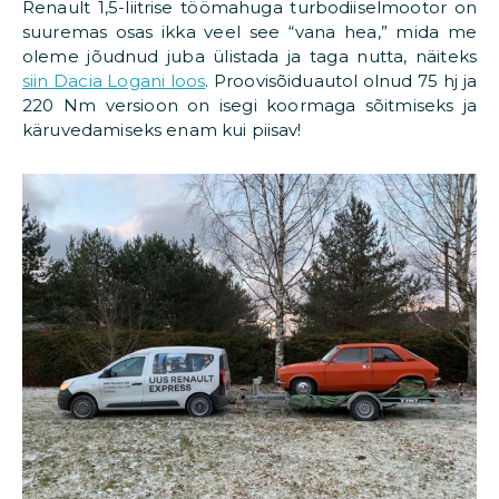
Renault 1,5-liitrise töömahuga turbodiiselmootor on
suuremas osas ikka veel see “vana hea,” mida me
oleme jõudnud juba ülistada ja taga nutta, näiteks
siin Dacia Logani loos
. Proovisõiduautol olnud 75 hj ja
220 Nm versioon on isegi koormaga sõitmiseks ja
käruvedamiseks enam kui piisav!