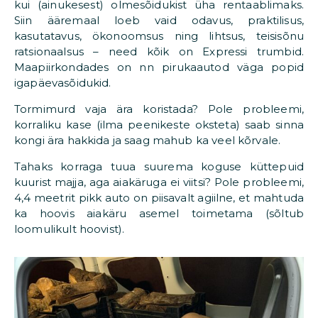
kui (ainukesest) olmesõidukist üha rentaablimaks.
Siin ääremaal loeb vaid odavus, praktilisus,
kasutatavus, ökonoomsus ning lihtsus, teisisõnu
ratsionaalsus – need kõik on Expressi trumbid.
Maapiirkondades on nn pirukaautod väga popid
igapäevasõidukid.
Tormimurd vaja ära koristada? Pole probleemi,
korraliku kase (ilma peenikeste oksteta) saab sinna
kongi ära hakkida ja saag mahub ka veel kõrvale.
Tahaks korraga tuua suurema koguse küttepuid
kuurist majja, aga aiakäruga ei viitsi? Pole probleemi,
4,4 meetrit pikk auto on piisavalt agiilne, et mahtuda
ka hoovis aiakäru asemel toimetama (sõltub
loomulikult hoovist).