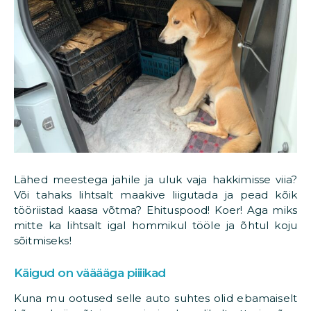
Lähed meestega jahile ja uluk vaja hakkimisse viia?
Või tahaks lihtsalt maakive liigutada ja pead kõik
tööriistad kaasa võtma? Ehituspood! Koer! Aga miks
mitte ka lihtsalt igal hommikul tööle ja õhtul koju
sõitmiseks!
Käigud on vääääga piiiikad
Kuna mu ootused selle auto suhtes olid ebamaiselt