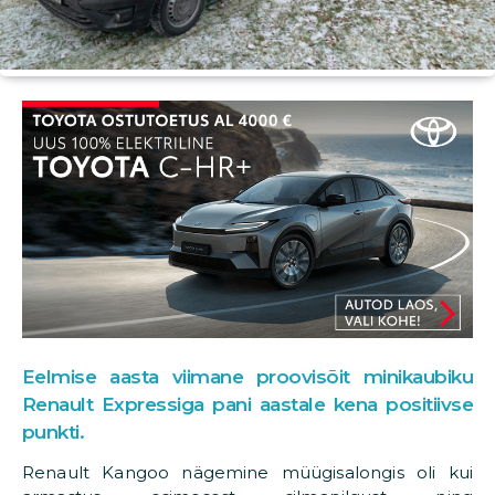
Eelmise aasta viimane proovisõit minikaubiku
Renault Expressiga pani aastale kena positiivse
punkti.
Renault Kangoo nägemine müügisalongis oli kui