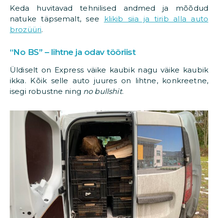
Keda huvitavad tehnilised andmed ja mõõdud
natuke täpsemalt, see
klikib siia ja tirib alla auto
brozüüri
.
“No BS” – lihtne ja odav tööriist
Üldiselt on Express väike kaubik nagu väike kaubik
ikka. Kõik selle auto juures on lihtne, konkreetne,
isegi robustne ning
no bullshit
.