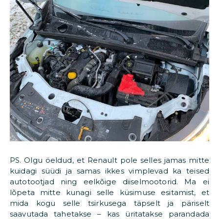
PS. Olgu öeldud, et Renault pole selles jamas mitte
kuidagi süüdi ja samas ikkes vimplevad ka teised
autotootjad ning eelkõige diiselmootorid. Ma ei
lõpeta mitte kunagi selle küsimuse esitamist, et
mida kogu selle tsirkusega täpselt ja päriselt
saavutada tahetakse – kas üritatakse parandada