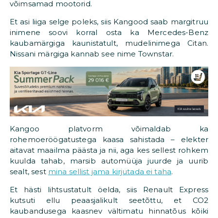
võimsamad mootorid.
Et asi liiga selge poleks, siis Kangood saab margitruu
inimene soovi korral osta ka Mercedes-Benz
kaubamärgiga kaunistatult, mudelinimega Citan.
Nissani märgiga kannab see nime Townstar.
Kangoo platvorm võimaldab ka
rohemoeröögatustega kaasa sahistada – elekter
aitavat maailma päästa ja nii, aga kes sellest rohkem
kuulda tahab, marsib automüüja juurde ja uurib
sealt, sest
mina sellist jama kirjutada ei taha
.
Et hästi lihtsustatult öelda, siis Renault Express
kutsuti ellu peaasjalikult seetõttu, et CO2
kaubandusega kaasnev vältimatu hinnatõus kõiki