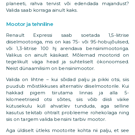
planeeti, rahva tervist või edendada majandust?
Valida saab korraga ainult kaks.
Mootor ja tehniline
Renault Expressi saab soetada 1,5-liitrise
diiselmootoriga, mis on kas 75- või 95-hobujõulised,
või 1,3-liitrise 100 hj arendava bensiinimootoriga.
Valikus on ainult käsikast. Mõlemad mootorid on
tegelikult väga head ja suhteliselt ökonoomsed.
Neist dünaamilisim on bensiinimootor.
Valida on lihtne – kui sõidad palju ja pikki otsi, siis
puudub mõistlikkuses alternatiiv diiselmootorile. Kui
hakkad pigem tiirutama linnas ja alla 5-
kilomeetriseid otsi sõites, siis võib diisli väike
kütusekulu küll ahvatlev tunduda, aga selline
kasutus tekitab ohtralt probleeme rohekolaga ning
siis on targem valida bensiini tarbiv mootor.
Aga üldiselt ütleks mootorite kohta nii palju, et see