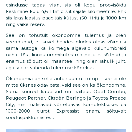
esindusse tagasi viisin, siis oli kogu proovisõidu
keskmine kulu 4,6 liitrit diislit sajale kilomeetrile. Ehk
siis laias laastus paagitäis kütust (50 liitrit) ja 1000 km
ning väike reserv.
See on tohutult ökonoomne tulemus ja olen
veendunud, et suvel heades oludes oleks võimalik
sama autoga ka kolmega algavaid kulunumbreid
näha. Tõsi, linnas ummikutes ma palju ei sõitnud ja
enamus sõidust oli maanteel ning olen rahulik juht,
aga see ei vähenda tulemuse kõnekust.
Ökonoomia on selle auto suurim trump – see ei ole
mitte üksnes odav osta, vaid see on ka ökonoomne.
Sama suured kaubikud on näiteks Opel Combo,
Peugeot Partner, Citroën Berlingo ja Toyota Proace
City, mis maksavad võrreldavas komplektsuses ca
1000-2000 eurot Expressist enam, sõltuvalt
sooduspakkumistest.