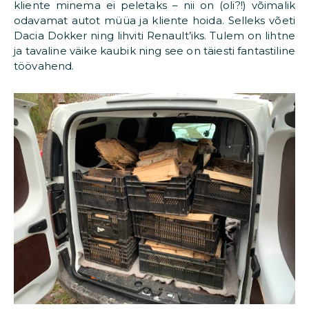
kliente minema ei peletaks – nii on (oli?!) võimalik
odavamat autot müüa ja kliente hoida. Selleks võeti
Dacia Dokker ning lihviti Renault’iks. Tulem on lihtne
ja tavaline väike kaubik ning see on täiesti fantastiline
töövahend.