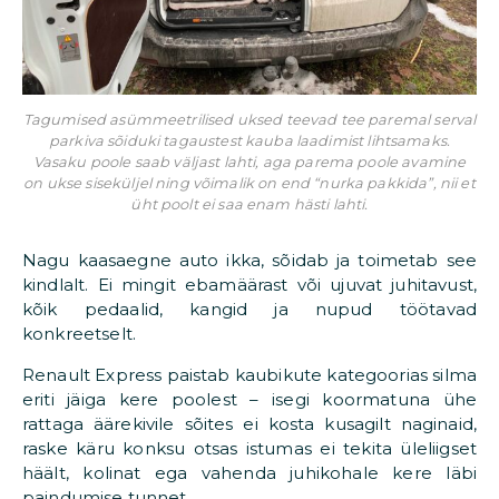
Tagumised asümmeetrilised uksed teevad tee paremal serval
parkiva sõiduki tagaustest kauba laadimist lihtsamaks.
Vasaku poole saab väljast lahti, aga parema poole avamine
on ukse siseküljel ning võimalik on end “nurka pakkida”, nii et
üht poolt ei saa enam hästi lahti.
Nagu kaasaegne auto ikka, sõidab ja toimetab see
kindlalt. Ei mingit ebamäärast või ujuvat juhitavust,
kõik pedaalid, kangid ja nupud töötavad
konkreetselt.
Renault Express paistab kaubikute kategoorias silma
eriti jäiga kere poolest – isegi koormatuna ühe
rattaga äärekivile sõites ei kosta kusagilt naginaid,
raske käru konksu otsas istumas ei tekita üleliigset
häält, kolinat ega vahenda juhikohale kere läbi
paindumise tunnet.