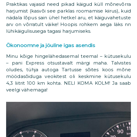
Praktikas vajasid need pikad käigud küll mõnevõrra
harjumist (kasvõi see parklas roomamise kiirus), kuid
nädala lõpus sain ühel hetkel aru, et käiguvahetuste
arv on võrratult väike! Hoopis rohkem aega läks nn
lühikäigulisusega tagasi harjumiseks.
Ökonoomne ja jõuline igas asendis
Minu kõige hingelähedasemal teemal – kütusekulu
– pani Express otsustavalt märgi maha. Talvistes
oludes, tühja autoga Tartusse sõites koos mõne
möödasõiduga veokitest oli keskmine kütusekulu
4,3 liitrit 100 km kohta. NELI KOMA KOLM! Ja saab
veelgi vähemaga!