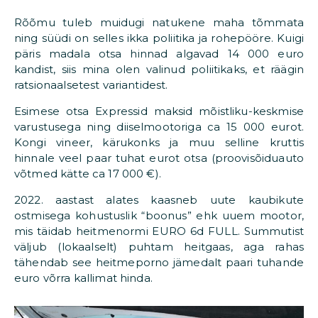
Rõõmu tuleb muidugi natukene maha tõmmata
ning süüdi on selles ikka poliitika ja rohepööre. Kuigi
päris madala otsa hinnad algavad 14 000 euro
kandist, siis mina olen valinud poliitikaks, et räägin
ratsionaalsetest variantidest.
Esimese otsa Expressid maksid mõistliku-keskmise
varustusega ning diiselmootoriga ca 15 000 eurot.
Kongi vineer, kärukonks ja muu selline kruttis
hinnale veel paar tuhat eurot otsa (proovisõiduauto
võtmed kätte ca 17 000 €).
2022. aastast alates kaasneb uute kaubikute
ostmisega kohustuslik “boonus” ehk uuem mootor,
mis täidab heitmenormi EURO 6d FULL. Summutist
väljub (lokaalselt) puhtam heitgaas, aga rahas
tähendab see heitmeporno jämedalt paari tuhande
euro võrra kallimat hinda.