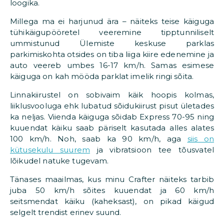
loogika.
Millega ma ei harjunud ära – näiteks teise käiguga
tühikäigupööretel veeremine tipptunniliselt
ummistunud Ülemiste keskuse parklas
parkimiskohta otsides on tiba liiga kiire edenemine ja
auto veereb umbes 16-17 km/h. Samas esimese
käiguga on kah mööda parklat imelik ringi sõita.
Linnakiirustel on sobivaim käik hoopis kolmas,
liiklusvooluga ehk lubatud sõidukiirust pisut ületades
ka neljas. Viienda käiguga sõidab Express 70-95 ning
kuuendat käiku saab päriselt kasutada alles alates
100 km/h. Noh, saab ka 90 km/h, aga
siis on
kütusekulu suurem
ja vibratsioon tee tõusvatel
lõikudel natuke tugevam.
Tänases maailmas, kus minu Crafter näiteks tarbib
juba 50 km/h sõites kuuendat ja 60 km/h
seitsmendat käiku (kaheksast), on pikad käigud
selgelt trendist erinev suund.