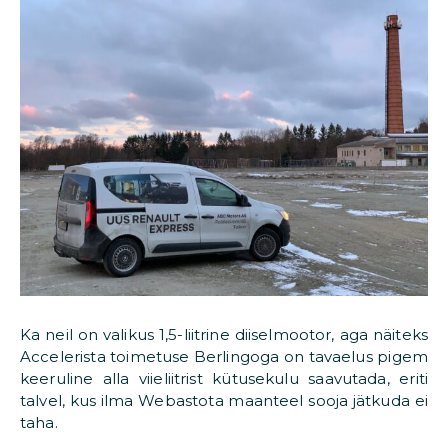
Ka neil on valikus 1,5-liitrine diiselmootor, aga näiteks
Accelerista toimetuse Berlingoga on tavaelus pigem
keeruline alla viieliitrist kütusekulu saavutada, eriti
talvel, kus ilma Webastota maanteel sooja jätkuda ei
taha.