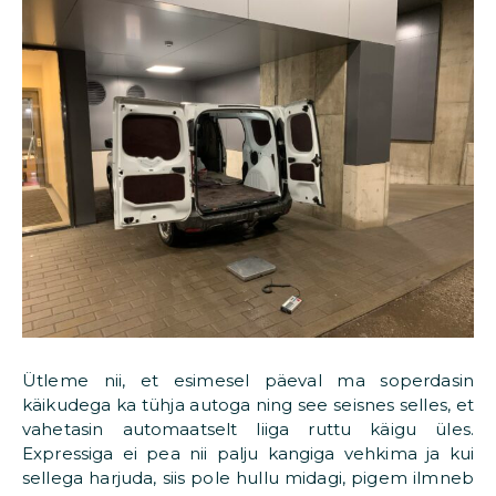
Ütleme nii, et esimesel päeval ma soperdasin
käikudega ka tühja autoga ning see seisnes selles, et
vahetasin automaatselt liiga ruttu käigu üles.
Expressiga ei pea nii palju kangiga vehkima ja kui
sellega harjuda, siis pole hullu midagi, pigem ilmneb