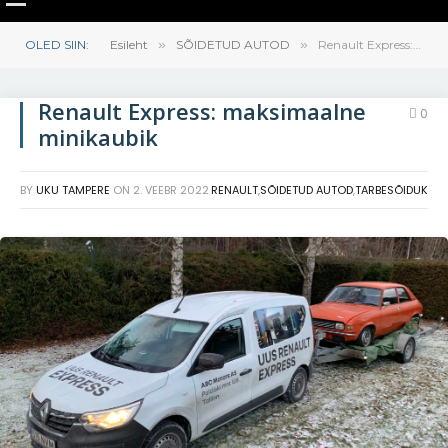
OLED SIIN:
Esileht
»
SÕIDETUD AUTOD
»
Renault Express: maksimaalne minikaubik
Renault Express: maksimaalne
0
minikaubik
BY
UKU TAMPERE
ON
2. VEEBR 2022
RENAULT
,
SÕIDETUD AUTOD
,
TARBESÕIDUK