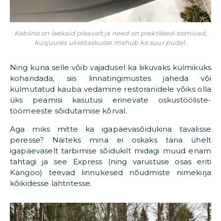
Kabiinis on laekaid piisavalt ja need on praktilised-toimivad,
kusjuures uksetaskusse mahub ka suur pudel.
Ning kuna selle võib vajadusel ka liikuvaks külmikuks
kohandada, siis linnatingimustes jaheda või
külmutatud kauba vedamine restoranidele võiks olla
üks peamisi kasutusi erinevate oskustööliste-
töömeeste sõidutamise kõrval.
Aga miks mitte ka igapäevasõidukina tavalisse
peresse? Näiteks mina ei oskaks täna ühelt
igapäevaselt tarbimise sõidukilt midagi muud enam
tahtagi ja see Express (ning varustuse osas eriti
Kangoo) teevad linnukesed nõudmiste nimekirja
kõikidesse lahtritesse.