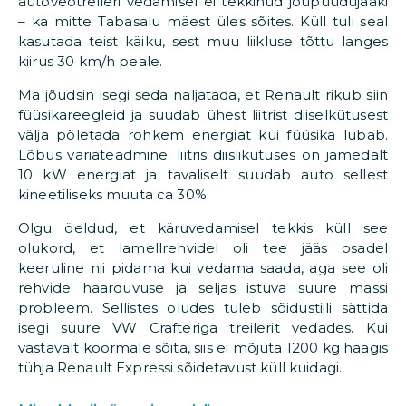
autoveotreileri vedamisel ei tekkinud jõupuudujääki
– ka mitte Tabasalu mäest üles sõites. Küll tuli seal
kasutada teist käiku, sest muu liikluse tõttu langes
kiirus 30 km/h peale.
Ma jõudsin isegi seda naljatada, et Renault rikub siin
füüsikareegleid ja suudab ühest liitrist diiselkütusest
välja põletada rohkem energiat kui füüsika lubab.
Lõbus variateadmine: liitris diislikütuses on jämedalt
10 kW energiat ja tavaliselt suudab auto sellest
kineetiliseks muuta ca 30%.
Olgu öeldud, et käruvedamisel tekkis küll see
olukord, et lamellrehvidel oli tee jääs osadel
keeruline nii pidama kui vedama saada, aga see oli
rehvide haarduvuse ja seljas istuva suure massi
probleem. Sellistes oludes tuleb sõidustiili sättida
isegi suure VW Crafteriga treilerit vedades. Kui
vastavalt koormale sõita, siis ei mõjuta 1200 kg haagis
tühja Renault Expressi sõidetavust küll kuidagi.