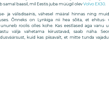
b samal baasil, mil Eestis juba müügil olev
Volvo EX30
.
se- ja välisdisainis, vähesel määral hinnas ning mu
uses. Õnneks on Lynkiga nii hea sõita, et ehitus- 
ununeb roolis olles kohe. Kas eestlased aga vanu u
astu välja vahetama kiirustavad, saab näha. Seo
usväärsust, kuid kas piisavalt, et mitte tunda vajad