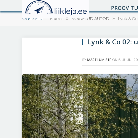
PROOVIT
OLED SIIN:
Esileht
»
SÕIDETUD AUTOD
»
Lynk & Co
Lynk & Co 02: 
BY
MART LUMISTE
ON
6. JUUNI 2