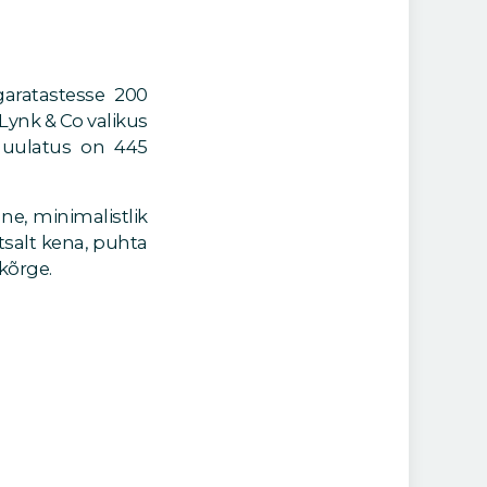
e, minimalistlik
htsalt kena, puhta
 kõrge.