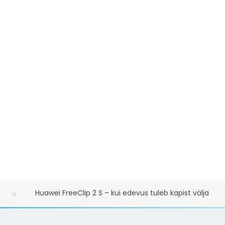
Ood poistele: Vahtralehe märgiga BMW ongi mu lemmikaut