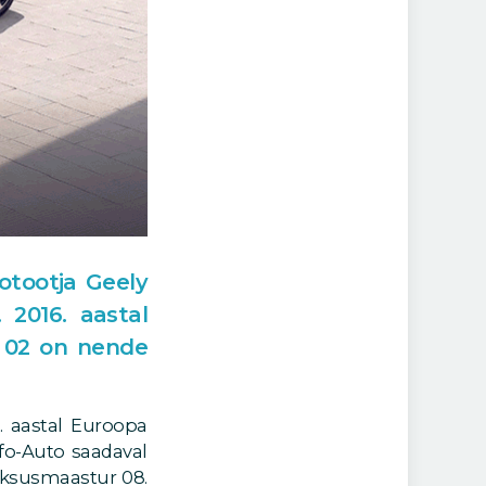
otootja Geely
 2016. aastal
g 02 on nende
. aastal Euroopa
nfo-Auto saadaval
luksusmaastur 08.