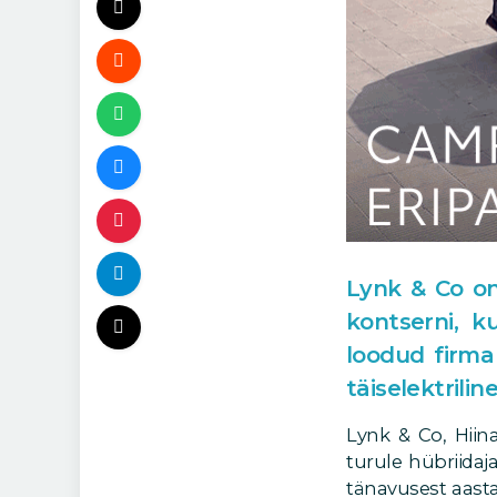
Lynk & Co on
kontserni, k
loodud firma
täiselektrilin
Lynk & Co, Hiin
turule hübriidaj
tänavusest aasta