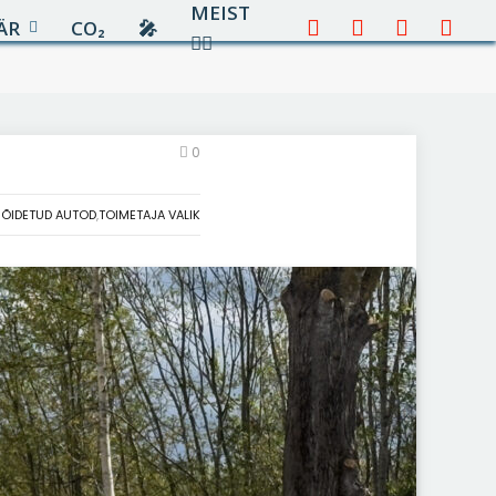
MEIST
ÄR
CO₂
🎤︎︎
Facebook
X
Instagram
YouTu
✍🏻
(Twitter)
0
SÕIDETUD AUTOD
,
TOIMETAJA VALIK