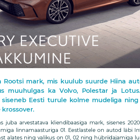
 Rootsi mark, mis kuulub suurde Hiina aut
us muuhulgas ka Volvo, Polestar ja Lotus.
 siseneb Eesti turule kolme mudeliga nin
e krossover.
as juba arvestatava kliendibaasiga mark, sisenes 2020
amiga linnamaasturiga 01. Eestlastele on autod läbi I
st alates ning valikus on 01, 02 ning hübriidajamiga 