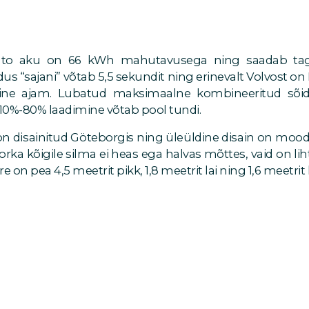
 disainitud Göteborgis ning üleüldine disain on moodn
i torka kõigile silma ei heas ega halvas mõttes, vaid on li
e on pea 4,5 meetrit pikk, 1,8 meetrit lai ning 1,6 meetrit