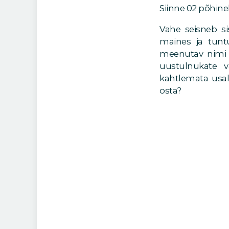
Siinne 02 põhine
Vahe seisneb si
maines ja tunt
meenutav nimi 
uustulnukate v
kahtlemata usald
osta?