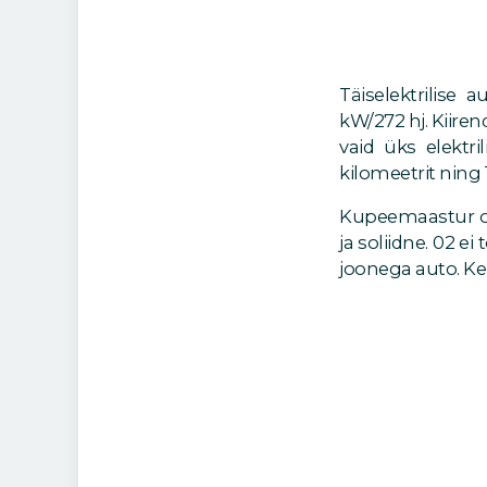
Kupeemaastur on
ja soliidne. 02 e
joonega auto. Ker