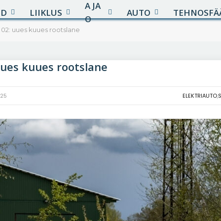
A JA
UD
LIIKLUS
AUTO
TEHNOSFÄ
O
 02: uues kuues rootslane
uues kuues rootslane
025
ELEKTRIAUTO
,