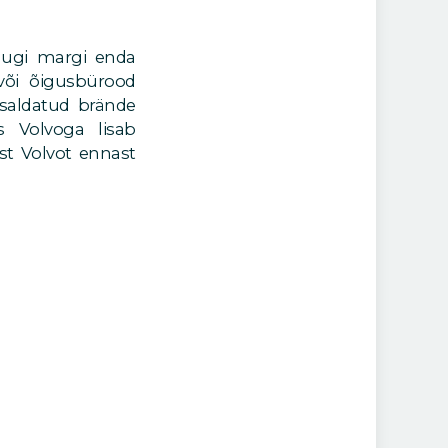
idugi margi enda
või õigusbürood
saldatud brände
s Volvoga lisab
ust Volvot ennast