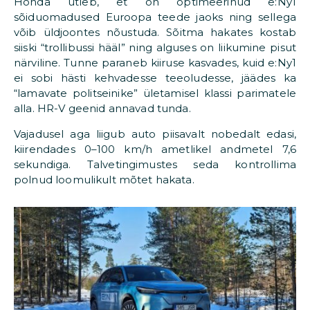
Honda ütleb, et on optimeerinud e:Ny1
sõiduomadused Euroopa teede jaoks ning sellega
võib üldjoontes nõustuda. Sõitma hakates kostab
siiski “trollibussi hääl” ning alguses on liikumine pisut
närviline. Tunne paraneb kiiruse kasvades, kuid e:Ny1
ei sobi hästi kehvadesse teeoludesse, jäädes ka
“lamavate politseinike” ületamisel klassi parimatele
alla. HR-V geenid annavad tunda.
Vajadusel aga liigub auto piisavalt nobedalt edasi,
kiirendades 0–100 km/h ametlikel andmetel 7,6
sekundiga. Talvetingimustes seda kontrollima
polnud loomulikult mõtet hakata.