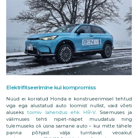
Elektrifitseerimine kui kompromiss
Nüüd ei korratud Honda e konstrueerimisel tehtud
viga ega alustatud auto loomist nullist, vaid võeti
aluseks
toimiv lahendus ehk HR-V
. Sisemuses ja
välimuses tehti nipet-näpet muudatusi ning
tulemuseks oli üsna sarnane auto – kui mitte tähele
panna põhjast välja turritavat veoakut