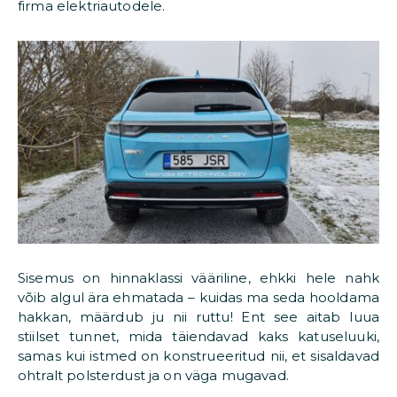
firma elektriautodele.
Sisemus on hinnaklassi vääriline, ehkki hele nahk
võib algul ära ehmatada – kuidas ma seda hooldama
hakkan, määrdub ju nii ruttu! Ent see aitab luua
stiilset tunnet, mida täiendavad kaks katuseluuki,
samas kui istmed on konstrueeritud nii, et sisaldavad
ohtralt polsterdust ja on väga mugavad.