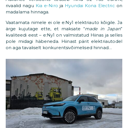
rivaalid nagu
Kia e-Niro
ja
Hyundai Kona Electric
on
madalama hinnaga.
Vaatamata nimele ei ole e:Ny1 elektriauto kõigile. Ja
ärge kujutage ette, et maksate “
made in Japan
”
kvaliteedi eest – e:Ny1 on valmistatud Hiinas ja selles
pole midagi häbeneda. Hiinast pärit elektriautodel
on aga tavaliselt konkurentsivõimelised hinnad…