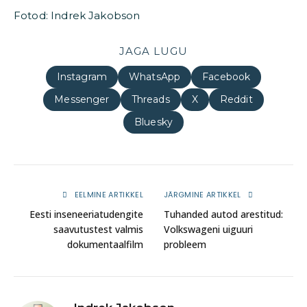
Fotod: Indrek Jakobson
JAGA LUGU
Instagram
WhatsApp
Facebook
Messenger
Threads
X
Reddit
Bluesky
EELMINE ARTIKKEL
JÄRGMINE ARTIKKEL
Eesti inseneeriatudengite
Tuhanded autod arestitud:
saavutustest valmis
Volkswageni uiguuri
dokumentaalfilm
probleem