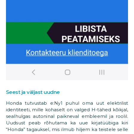
Seest ja väljast uudne
Honda tutvustab e:Ny1 puhul oma uut elektrilist
identiteeti, mille kohaselt on valged H-tähed kõikjal,
sealhulgas autoninal paikneval embleemil ja roolil.
Uudsust peab rõhutama ka uue kirjatüübiga kiri
“Honda” tagauksel, mis ilmub hiljem ka teistele selle