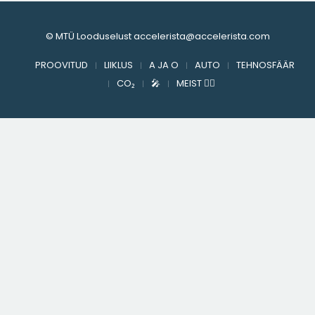
BY
YLLE RAJASAAR
ON
26. SEPT 2016
AUDI
,
SÕIDETUD AUTOD
,
VÄIKE PEREAUTO