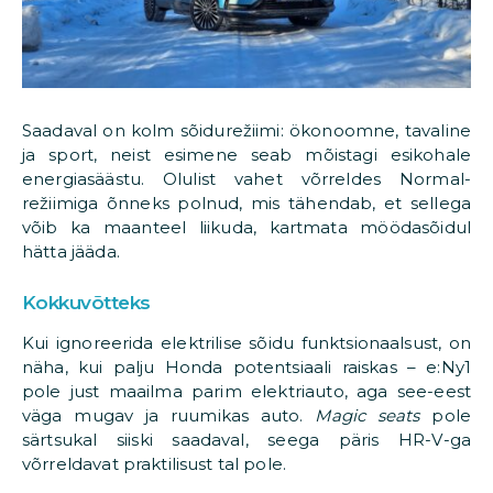
Saadaval on kolm sõidurežiimi: ökonoomne, tavaline
ja sport, neist esimene seab mõistagi esikohale
energiasäästu. Olulist vahet võrreldes Normal-
režiimiga õnneks polnud, mis tähendab, et sellega
võib ka maanteel liikuda, kartmata möödasõidul
hätta jääda.
Kokkuvõtteks
Kui ignoreerida elektrilise sõidu funktsionaalsust, on
näha, kui palju Honda potentsiaali raiskas – e:Ny1
pole just maailma parim elektriauto, aga see-eest
väga mugav ja ruumikas auto.
Magic seats
pole
särtsukal siiski saadaval, seega päris HR-V-ga
võrreldavat praktilisust tal pole.