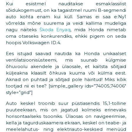
Kui esiistmel nauditakse esmaklassilist
sõidukogemust, on ka tagaistmel ruumi B-segmendi
auto kohta enam kui küll. Samas ei saa e:Ny1
võrrelda mõne suurema ja veidi kallima mudeliga
nagu näiteks
Škoda Enyaq
, mida Honda nimetab
oma otseseks konkurendiks, ehkki pigem on seda
hoopis Volkswagen ID.4.
Ees istujad saavad nautida ka Honda unikaalset
ventilatsioonisüsteemi, mis suunab külgmise
õhuvoolu akendele ja ülaosale, et kaitsta sõitjaid
küljeakna klaasilt õhkuva kuuma või külma eest.
Aknad on puhtad ja sõitjad pole häiritud! Miks kõik
tootjad nii ei tee? [simple_gallery ids=”74005,74006″
style=”grid”]
Auto keskel troonib suur püstiasendis 15,1-tolline
puuteekraan, mis on jagatud kolmeks erinevaks
horisontaalseks tsooniks. Ülaosas on navigeerimise,
kella ja tagurduskaamera ekraan, keskel on teabe- ja
meelelahutus- ning elektriauto-kesksed menüüd