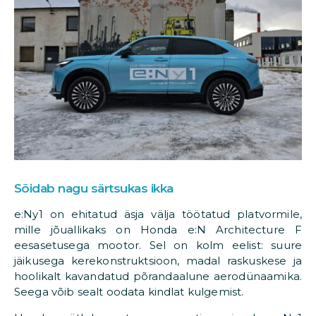
Sõidab nagu särtsukas ikka
e:Ny1 on ehitatud äsja välja töötatud platvormile,
mille jõuallikaks on Honda e:N Architecture F
eesasetusega mootor. Sel on kolm eelist: suure
jäikusega kerekonstruktsioon, madal raskuskese ja
hoolikalt kavandatud põrandaalune aerodünaamika.
Seega võib sealt oodata kindlat kulgemist.