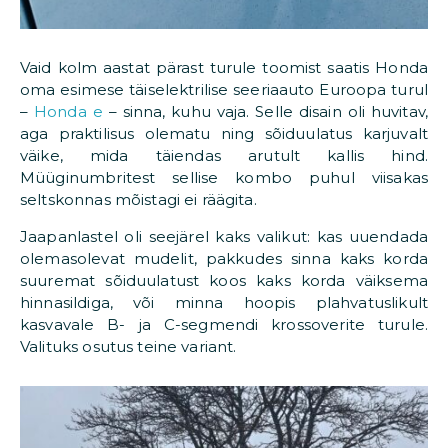
Vaid kolm aastat pärast turule toomist saatis Honda
oma esimese täiselektrilise seeriaauto Euroopa turul
–
Honda e
– sinna, kuhu vaja. Selle disain oli huvitav,
aga praktilisus olematu ning sõiduulatus karjuvalt
väike, mida täiendas arutult kallis hind.
Müüginumbritest sellise kombo puhul viisakas
seltskonnas mõistagi ei räägita.
Jaapanlastel oli seejärel kaks valikut: kas uuendada
olemasolevat mudelit, pakkudes sinna kaks korda
suuremat sõiduulatust koos kaks korda väiksema
hinnasildiga, või minna hoopis plahvatuslikult
kasvavale B- ja C-segmendi krossoverite turule.
Valituks osutus teine variant.