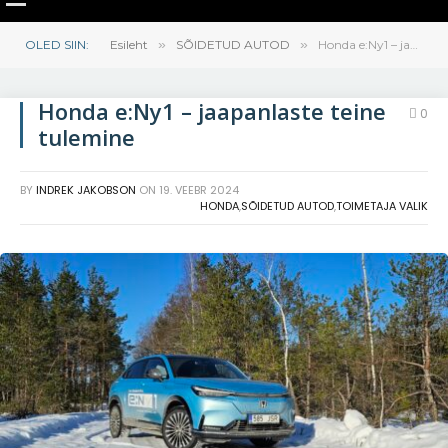
OLED SIIN:
Esileht
»
SÕIDETUD AUTOD
»
Honda e:Ny1 – jaapanlaste teine tulemine
Honda e:Ny1 – jaapanlaste teine
0
tulemine
BY
INDREK JAKOBSON
ON
19. VEEBR 2024
HONDA
,
SÕIDETUD AUTOD
,
TOIMETAJA VALIK