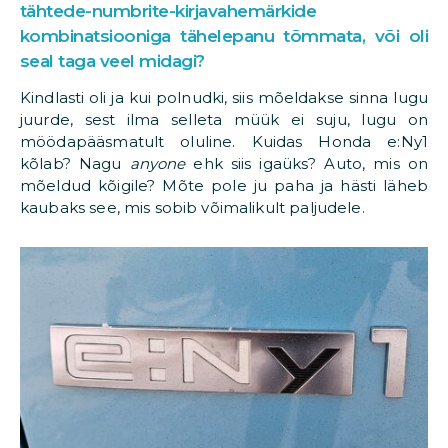
tähtede-numbrite-kirjavahemärkide
kombinatsiooniga tähelepanu tõmmata, või oli
seal taga veel midagi?
Kindlasti oli ja kui polnudki, siis mõeldakse sinna lugu
juurde, sest ilma selleta müük ei suju, lugu on
möödapääsmatult oluline. Kuidas Honda e:Ny1
kõlab? Nagu
anyone
ehk siis igaüks? Auto, mis on
mõeldud kõigile? Mõte pole ju paha ja hästi läheb
kaubaks see, mis sobib võimalikult paljudele.