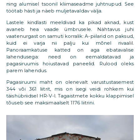
ning alumisel tsoonil kliimaseadme juhtnupud. See
töötab hästi ja näeb muljetavaldav välja.
Lastele kindlasti meeldivad ka pikad aknad, kust
avaneb hea vaade ümbrusele. Nähtavus juhi
vaatenurgast on samuti korralik: A-piilarid on paksud,
kuid ei varja nii palju kui mõnel rivaalil.
Panoraamkatuse katted on aga ebatavalise
lahendusega: need on eemaldatavad ja
pagasiruumis hoiustavad paneelid. Rulood oleks
parem lahendus.
Pagasiruumi maht on olenevalt varustustasemest
344 või 361 liitrit, mis on isegi veidi rohkem kui
täishübriidsel HR-V-l. Tagaistmete kokku klappimisel
tõuseb see maksimaalselt 1176 liitrini.