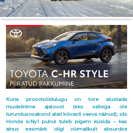
Kuna proovisõidulugu on tore alustada
mudelinime ajaloost (eks sellega ole
turundusosakond alati kõvasti vaeva näinud), siis
Honda e:Ny1 puhul tuleb pigem küsida – kas
ainus eesmärk oligi võimalikult absurdse