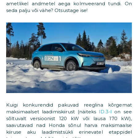
ametlikel andmetel aega kolmveerand tundi. On
seda palju või vähe? Otsustage ise!
Kuigi konkurendid pakuvad reeglina kõrgemat
maksimaalset laadimiskiirust (näiteks
ID.3-l
on see
sõltuvalt versioonist 120 kW või lausa 170 kW),
saavutavad nad Honda sõnul harva maksimaalse
kiiruse aku laadimistsükli erinevatel etappidel