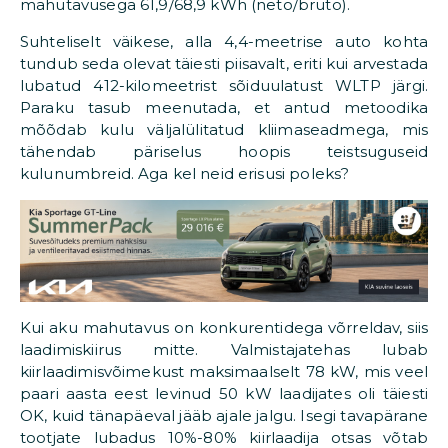
mahutavusega 61,9/68,9 kWh (neto/bruto).
Suhteliselt väikese, alla 4,4-meetrise auto kohta
tundub seda olevat täiesti piisavalt, eriti kui arvestada
lubatud 412-kilomeetrist sõiduulatust WLTP järgi.
Paraku tasub meenutada, et antud metoodika
mõõdab kulu väljalülitatud kliimaseadmega, mis
tähendab päriselus hoopis teistsuguseid
kulunumbreid. Aga kel neid erisusi poleks?
Kui aku mahutavus on konkurentidega võrreldav, siis
laadimiskiirus mitte. Valmistajatehas lubab
kiirlaadimisvõimekust maksimaalselt 78 kW, mis veel
paari aasta eest levinud 50 kW laadijates oli täiesti
OK, kuid tänapäeval jääb ajale jalgu. Isegi tavapärane
tootjate lubadus 10%-80% kiirlaadija otsas võtab