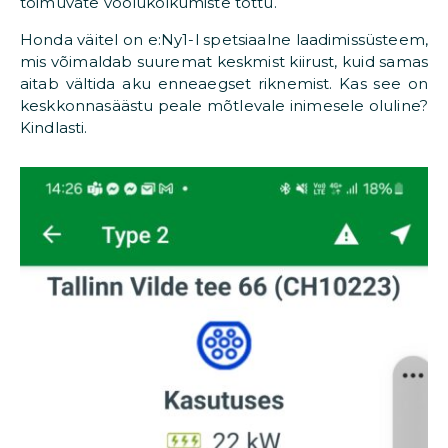
toimuvate voolukõikumiste tõttu.
Honda väitel on e:Ny1-l spetsiaalne laadimissüsteem,
mis võimaldab suuremat keskmist kiirust, kuid samas
aitab vältida aku enneaegset riknemist. Kas see on
keskkonnasäästu peale mõtlevale inimesele oluline?
Kindlasti.