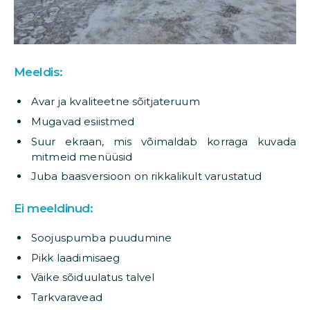
Meeldis:
Avar ja kvaliteetne sõitjateruum
Mugavad esiistmed
Suur ekraan, mis võimaldab korraga kuvada
mitmeid menüüsid
Juba baasversioon on rikkalikult varustatud
Ei meeldinud:
Soojuspumba puudumine
Pikk laadimisaeg
Väike sõiduulatus talvel
Tarkvaravead