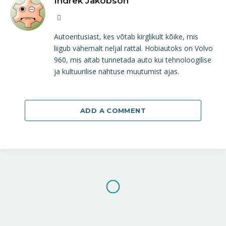
Indrek Jakobson
Website
Autoentusiast, kes võtab kirglikult kõike, mis
liigub vähemalt neljal rattal. Hobiautoks on Volvo
960, mis aitab tunnetada auto kui tehnoloogilise
ja kultuurilise nähtuse muutumist ajas.
ADD A COMMENT
Audi A3 Limousine Sport –
0
kompaktsedaanide
presidendikandidaat