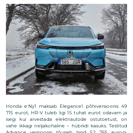
Honda e:Ny1 maksab Elegance’i põhiversioonis 49
715 eurot, HR-V tuleb ligi 15 tuhat eurot odavam ja
isegi kui arvestada elektriautode ostutoetust, on
vahe ikkagi neljakohaline – hübriidi kasuks. Testitud
Advance versioonis tõuseb hind 52 765 euroni,