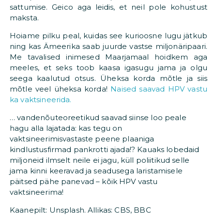
sattumise. Geico aga leidis, et neil pole kohustust
maksta.
Hoiame pilku peal, kuidas see kurioosne lugu jätkub
ning kas Ämeerika saab juurde vastse miljonäripaari.
Me tavalised inimesed Maarjamaal hoidkem aga
meeles, et seks toob kaasa igasugu jama ja olgu
seega kaalutud otsus. Üheksa korda mõtle ja siis
mõtle veel üheksa korda!
Naised saavad HPV vastu
ka vaktsineerida.
… vandenõuteoreetikud saavad siinse loo peale
hagu alla lajatada: kas tegu on
vaktsineerimisvastaste peene plaaniga
kindlustusfirmad pankrotti ajada!? Kauaks lobedaid
miljoneid ilmselt neile ei jagu, küll poliitikud selle
jama kinni keeravad ja seadusega laristamisele
päitsed pähe panevad – kõik HPV vastu
vaktsineerima!
Kaanepilt: Unsplash. Allikas: CBS, BBC