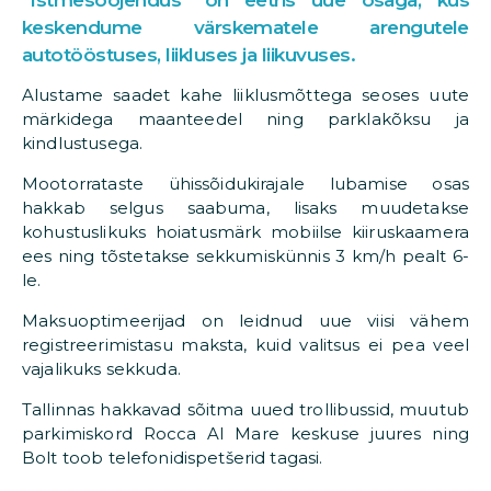
“Istmesoojendus” on eetris uue osaga, kus
keskendume värskematele arengutele
autotööstuses, liikluses ja liikuvuses.
Alustame saadet kahe liiklusmõttega seoses uute
märkidega maanteedel ning parklakõksu ja
kindlustusega.
Mootorrataste ühissõidukirajale lubamise osas
hakkab selgus saabuma, lisaks muudetakse
kohustuslikuks hoiatusmärk mobiilse kiiruskaamera
ees ning tõstetakse sekkumiskünnis 3 km/h pealt 6-
le.
Maksuoptimeerijad on leidnud uue viisi vähem
registreerimistasu maksta, kuid valitsus ei pea veel
vajalikuks sekkuda.
Tallinnas hakkavad sõitma uued trollibussid, muutub
parkimiskord Rocca Al Mare keskuse juures ning
Bolt toob telefonidispetšerid tagasi.