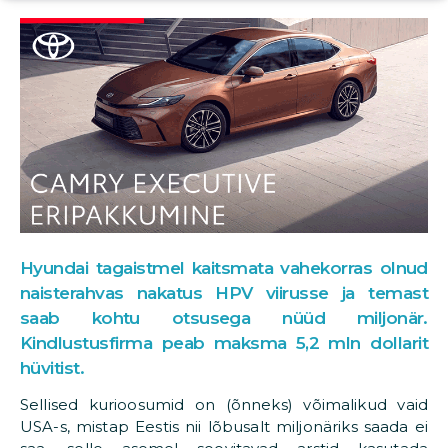
Hyundai tagaistmel kaitsmata vahekorras olnud
naisterahvas nakatus HPV viirusse ja temast
saab kohtu otsusega nüüd miljonär.
Kindlustusfirma peab maksma 5,2 mln dollarit
hüvitist.
Sellised kurioosumid on (õnneks) võimalikud vaid
USA-s, mistap Eestis nii lõbusalt miljonäriks saada ei