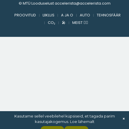
© MTÜ Looduselust accelerista@accelerista.com
PROOVITUD
LIIKLUS
A JA O
AUTO
TEHNOSFÄÄR
CO₂
🎤︎︎
MEIST ✍🏻
Kasutame sellel veebilehel küpsiseid, et tagada parim
×
kasutajakogemus. Loe lähemalt