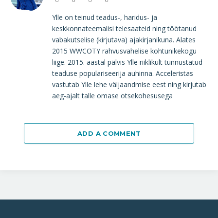
Ylle on teinud teadus-, haridus- ja
keskkonnateemalisi telesaateid ning töötanud
vabakutselise (kirjutava) ajakirjanikuna. Alates
2015 WWCOTY rahvusvahelise kohtunikekogu
liige. 2015. aastal pälvis Ylle riiklikult tunnustatud
teaduse populariseerija auhinna. Acceleristas
vastutab Ylle lehe väljaandmise eest ning kirjutab
aeg-ajalt talle omase otsekohesusega
ADD A COMMENT