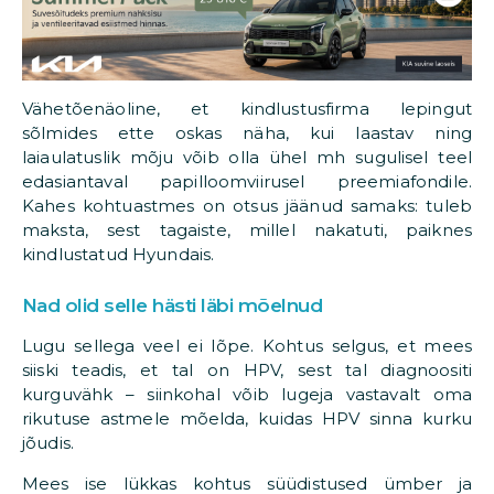
Vähetõenäoline, et kindlustusfirma lepingut
sõlmides ette oskas näha, kui laastav ning
laiaulatuslik mõju võib olla ühel mh sugulisel teel
edasiantaval papilloomviirusel preemiafondile.
Kahes kohtuastmes on otsus jäänud samaks: tuleb
maksta, sest tagaiste, millel nakatuti, paiknes
kindlustatud Hyundais.
Nad olid selle hästi läbi mõelnud
Lugu sellega veel ei lõpe. Kohtus selgus, et mees
siiski teadis, et tal on HPV, sest tal diagnoositi
kurguvähk – siinkohal võib lugeja vastavalt oma
rikutuse astmele mõelda, kuidas HPV sinna kurku
jõudis.
Mees ise lükkas kohtus süüdistused ümber ja