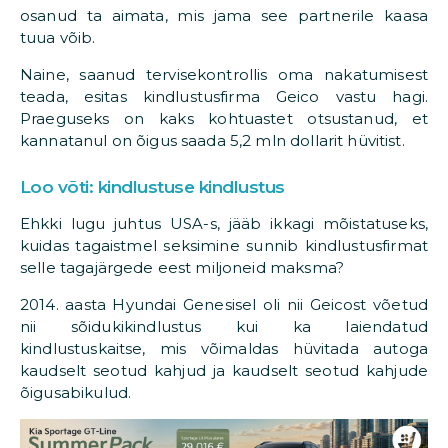
osanud ta aimata, mis jama see partnerile kaasa
tuua võib.
Naine, saanud tervisekontrollis oma nakatumisest
teada, esitas kindlustusfirma Geico vastu hagi.
Praeguseks on kaks kohtuastet otsustanud, et
kannatanul on õigus saada 5,2 mln dollarit hüvitist.
Loo võti: kindlustuse kindlustus
Ehkki lugu juhtus USA-s, jääb ikkagi mõistatuseks,
kuidas tagaistmel seksimine sunnib kindlustusfirmat
selle tagajärgede eest miljoneid maksma?
2014. aasta Hyundai Genesisel oli nii Geicost võetud
nii sõidukikindlustus kui ka laiendatud
kindlustuskaitse, mis võimaldas hüvitada autoga
kaudselt seotud kahjud ja kaudselt seotud kahjude
õigusabikulud.