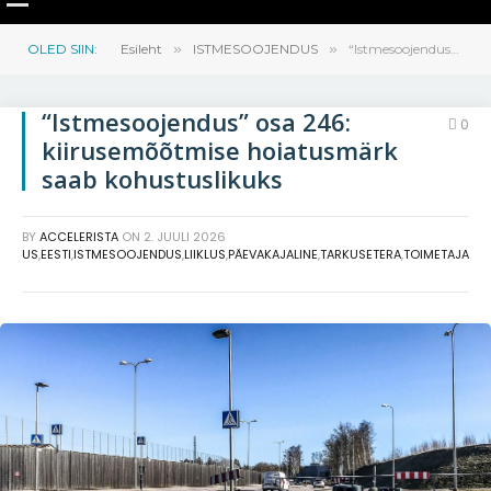
OLED SIIN:
Esileht
»
ISTMESOOJENDUS
»
“Istmesoojendus” osa 246: kiirusemõõtmise hoiatusmärk saab kohustuslikuks
“Istmesoojendus” osa 246:
0
kiirusemõõtmise hoiatusmärk
saab kohustuslikuks
BY
ACCELERISTA
ON
2. JUULI 2026
ÖSTUS
,
EESTI
,
ISTMESOOJENDUS
,
LIIKLUS
,
PÄEVAKAJALINE
,
TARKUSETERA
,
TOIMETAJA
MAA