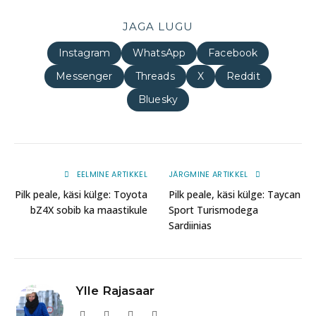
JAGA LUGU
Instagram
WhatsApp
Facebook
Messenger
Threads
X
Reddit
Bluesky
EELMINE ARTIKKEL
JÄRGMINE ARTIKKEL
Pilk peale, käsi külge: Toyota
Pilk peale, käsi külge: Taycan
bZ4X sobib ka maastikule
Sport Turismodega
Sardiinias
Ylle Rajasaar
Website
Facebook
Instagram
LinkedIn