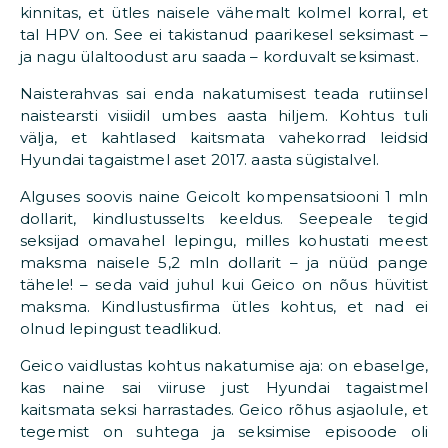
kinnitas, et ütles naisele vähemalt kolmel korral, et
tal HPV on. See ei takistanud paarikesel seksimast –
ja nagu ülaltoodust aru saada – korduvalt seksimast.
Naisterahvas sai enda nakatumisest teada rutiinsel
naistearsti visiidil umbes aasta hiljem. Kohtus tuli
välja, et kahtlased kaitsmata vahekorrad leidsid
Hyundai tagaistmel aset 2017. aasta sügistalvel.
Alguses soovis naine Geicolt kompensatsiooni 1 mln
dollarit, kindlustusselts keeldus. Seepeale tegid
seksijad omavahel lepingu, milles kohustati meest
maksma naisele 5,2 mln dollarit – ja nüüd pange
tähele! – seda vaid juhul kui Geico on nõus hüvitist
maksma. Kindlustusfirma ütles kohtus, et nad ei
olnud lepingust teadlikud.
Geico vaidlustas kohtus nakatumise aja: on ebaselge,
kas naine sai viiruse just Hyundai tagaistmel
kaitsmata seksi harrastades. Geico rõhus asjaolule, et
tegemist on suhtega ja seksimise episoode oli