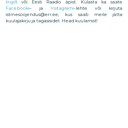
lingilt
või Eesti Raadio äpist. Külasta ka saate
Facebooki
– ja
Instagrami
-lehte või kirjuta
istmesoojendus@err.ee, kus saab meile jätta
kuulajakirju ja tagasisidet. Head kuulamist!