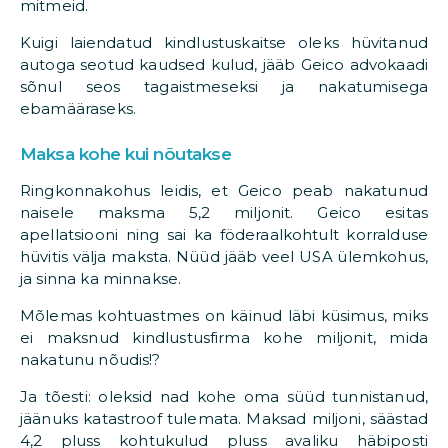
mitmeid.
Kuigi laiendatud kindlustuskaitse oleks hüvitanud
autoga seotud kaudsed kulud, jääb Geico advokaadi
sõnul seos tagaistmeseksi ja nakatumisega
ebamääraseks.
Maksa kohe kui nõutakse
Ringkonnakohus leidis, et Geico peab nakatunud
naisele maksma 5,2 miljonit. Geico esitas
apellatsiooni ning sai ka föderaalkohtult korralduse
hüvitis välja maksta. Nüüd jääb veel USA ülemkohus,
ja sinna ka minnakse.
Mõlemas kohtuastmes on käinud läbi küsimus, miks
ei maksnud kindlustusfirma kohe miljonit, mida
nakatunu nõudis!?
Ja tõesti: oleksid nad kohe oma süüd tunnistanud,
jäänuks katastroof tulemata. Maksad miljoni, säästad
4,2 pluss kohtukulud pluss avaliku häbiposti