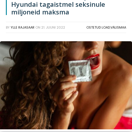
Hyundai tagaistmel seksinule
miljoneid maksma
BY
YLLE RAJASAAR
ON
21. JUUNI 2022
OSTETUD LOAD
,
VÄLISMAA