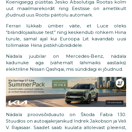
Koenigsegg püstitas Jesko Absolutiga Rootsis kolm
uut maailmarekordit ning Eestisse on ametlikult
jõudnud uus Rootsi päritolu automark.
Ferrari lükkab ümber väite, et Luce oleks
“brändilojaalsuse test” ning keskendub rohkem Hiina
turule, samal ajal kui Euroopa Liit kavandab uusi
tollimakse Hiina pistikhübriididele.
Nädala juubilar on Mercedes-Benz, nädala
kadunuke aga (vähemalt lähimaiks aastaiks)
elektriline Nissan Qashqai, mis sündidagi ei jõudnud.
Nädala proovisõiduauto on Škoda Fabia 130.
Stuudios on autoajakirjanikud Indrek Jakobson ja Veli
V. Rajasaar. Saadet saab kuulata allolevast pleierist,