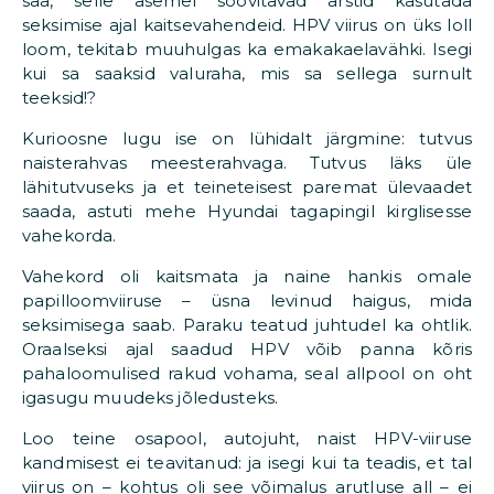
saa, selle asemel soovitavad arstid kasutada
seksimise ajal kaitsevahendeid. HPV viirus on üks loll
loom, tekitab muuhulgas ka emakakaelavähki. Isegi
kui sa saaksid valuraha, mis sa sellega surnult
teeksid!?
Kurioosne lugu ise on lühidalt järgmine: tutvus
naisterahvas meesterahvaga. Tutvus läks üle
lähitutvuseks ja et teineteisest paremat ülevaadet
saada, astuti mehe Hyundai tagapingil kirglisesse
vahekorda.
Vahekord oli kaitsmata ja naine hankis omale
papilloomviiruse – üsna levinud haigus, mida
seksimisega saab. Paraku teatud juhtudel ka ohtlik.
Oraalseksi ajal saadud HPV võib panna kõris
pahaloomulised rakud vohama, seal allpool on oht
igasugu muudeks jõledusteks.
Loo teine osapool, autojuht, naist HPV-viiruse
kandmisest ei teavitanud: ja isegi kui ta teadis, et tal
viirus on – kohtus oli see võimalus arutluse all – ei