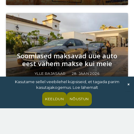
Soomlased maksavad uue auto
eest vähem makse kui meie
YLLE RAJASAAR
28. JAAN 2026
Kasutame sellel veebilehel küpsiseid, et tagada parim
×
kasutajakogemus. Loe lähemalt
KEELDUN
NÕUSTUN
Hiina hübriidid luubi all: Brüssel
valmistub juba uuteks