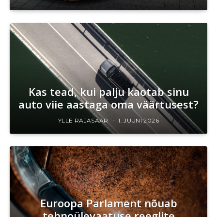
Kas tead, kui palju kaotab sinu
auto viie aastaga oma väärtusest?
YLLE RAJASAAR
1. JUUNI 2026
Euroopa Parlament nõuab
tehnoülevaatuse reeglite