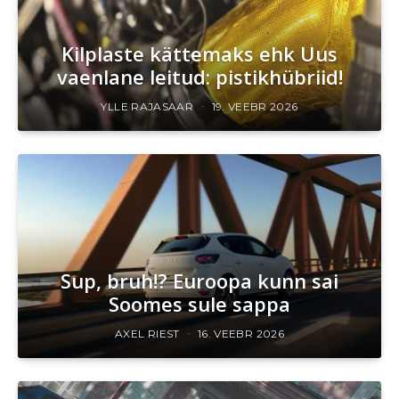
Kilplaste kättemaks ehk Uus
vaenlane leitud: pistikhübriid!
YLLE RAJASAAR
19. VEEBR 2026
Sup, bruh!? Euroopa kunn sai
Soomes sule sappa
AXEL RIEST
16. VEEBR 2026