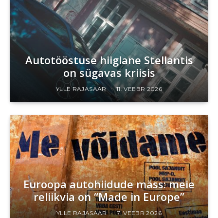
Autotööstuse hiiglane Stellantis
on sügavas kriisis
YLLE RAJASAAR
11. VEEBR 2026
Euroopa autohiidude mäss: meie
reliikvia on “Made in Europe”
YLLE RAJASAAR
7. VEEBR 2026