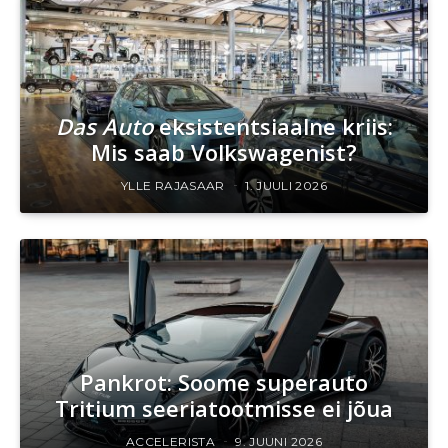
Das Auto
eksistentsiaalne kriis:
Mis saab Volkswagenist?
YLLE RAJASAAR
1. JUULI 2026
Pankrot: Soome superauto
Tritium seeriatootmisse ei jõua
ACCELERISTA
9. JUUNI 2026