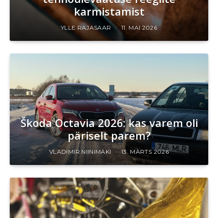
karmistamist
YLLE RAJASAAR
11. MAI 2026
Škoda Octavia 2026: kas varem oli
päriselt parem?
VLADIMIR NIINIMÄKI
13. MÄRTS 2026