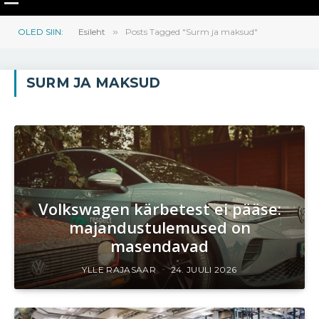
OLED SIIN:
Esileht
»
Posts Tagged "Surm ja maksud"
SURM JA MAKSUD
Volkswagen kärbetest ei pääse:
majandustulemused on
masendavad
YLLE RAJASAAR
24. JUULI 2026