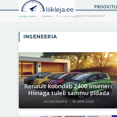
PROOVIT
OLED SIIN:
Esileht
»
Posts Tagged "Inseneeria"
INSENEERIA
Renault koondab 2400 inseneri:
Hiinaga tuleb sammu pidada
ACCELERISTA
16. APR 2026