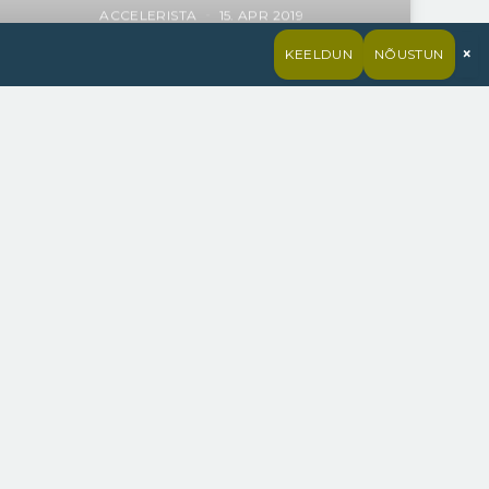
ACCELERISTA
15. APR 2019
×
KEELDUN
NÕUSTUN
Lexuse peainsener Koji Sato: “LC
500h lukskupee juhatab sisse
uue ajastu”
ACCELERISTA
30. JUULI 2017