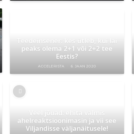
Teedeinsener: kes ütleb, kui lai
peaks olema 2+1 või 2+2 tee
Eestis?
ACCELERISTA
6. JAAN 2020
Veel jõuad: ehita valmis
ahelreaktsioonimasin ja vii see
Viljandisse väljanäitusele!