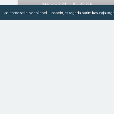
YLLE RAJASAAR
15. AUG 2019
Kasutame sellel veebilehel küpsiseid, et tagada parim kasutajakog
Mazda usub, et nende
tulevikumootor suudab
võistelda elektriautode
heitmetasemega
ACCELERISTA
16. VEEBR 2018
Ebamugav teema, millest peab
rääkima: ülekaalulisel juhil on
suurem oht liikluses surma