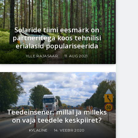
Solaride tiimi eesmärk on
partneritega koos tehnilisi
erialasid populariseerida
YLLE RAJASAAR
11. AUG 2021
Teedeinsener: millal ja milleks
on vaja teedele keskpiiret?
KYLALINE
14. VEEBR 2020