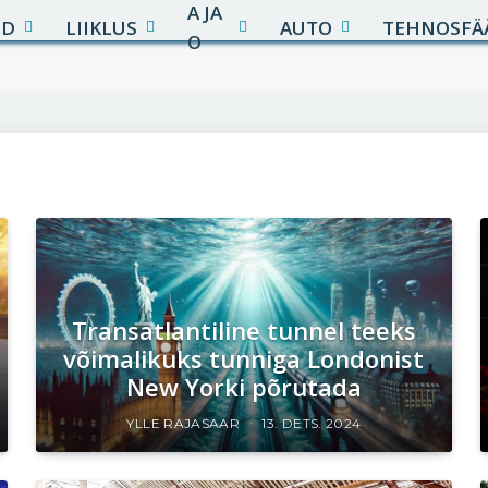
A JA
UD
LIIKLUS
AUTO
TEHNOSFÄ
O
Transatlantiline tunnel teeks
võimalikuks tunniga Londonist
New Yorki põrutada
YLLE RAJASAAR
13. DETS. 2024