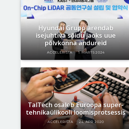
Hyundai Grupp arendab
isejuhtiva sõidu jaoks uue
põlvkonna andureid
ACCELERISTA
1. MÄRTS 2024
TalTech osaleb Euroopa super-
tehnikaülikooli loomisprotsessis
ACCELERISTA
24. APR 2020