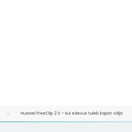
Huawei FreeClip 2 S – kui edevus tuleb kapist välja
☞