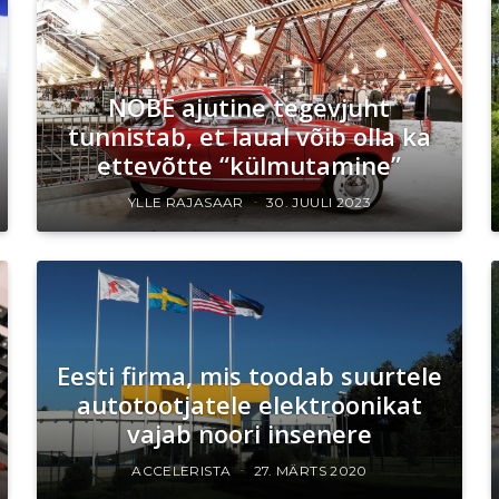
NOBE ajutine tegevjuht
tunnistab, et laual võib olla ka
ettevõtte “külmutamine”
YLLE RAJASAAR
30. JUULI 2023
Eesti firma, mis toodab suurtele
autotootjatele elektroonikat
vajab noori insenere
ACCELERISTA
27. MÄRTS 2020