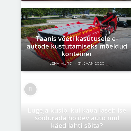
Taanis võeti kasutusele e-
autode kustutamiseks mõeldud
konteiner
LENA MURD
31. JAAN 2020
Lugeja küsib: kui kaua laseb ise
sõidurada hoidev auto mul
käed lahti sõita?