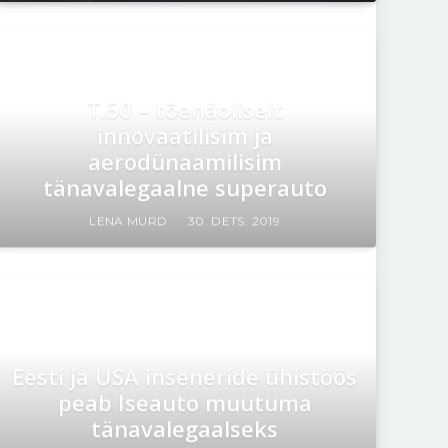
T.50 – tõenäoliselt
innovaatilisim ja
aerodünaamilisim
tänavalegaalne superauto
LENA MURD
30. DETS. 2019
Eesti ja USA inseneride ühistöös
peab Iseauto muutuma
tänavalegaalseks