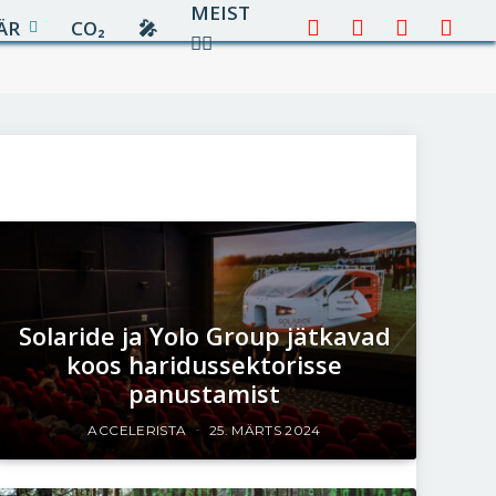
MEIST
ÄR
CO₂
🎤︎︎
Facebook
X
Instagram
YouTu
✍🏻
(Twitter)
Solaride ja Yolo Group jätkavad
koos haridussektorisse
panustamist
ACCELERISTA
25. MÄRTS 2024