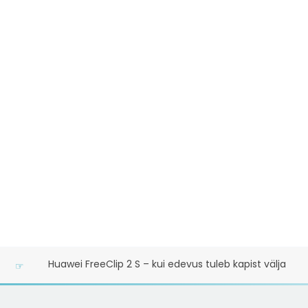
Huawei FreeClip 2 S – kui edevus tuleb kapist välja
☞