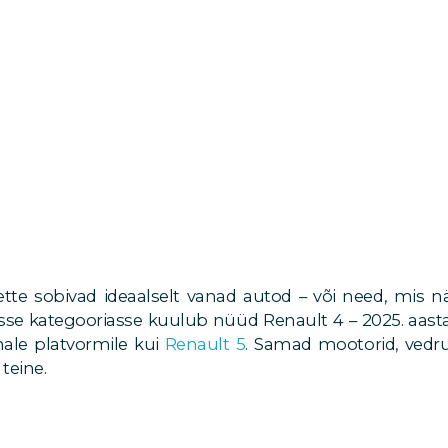
ette sobivad ideaalselt vanad autod – või need, mis 
esse kategooriasse kuulub nüüd Renault 4 – 2025. aasta
ale platvormile kui
Renault 5
. Samad mootorid, vedru
teine.