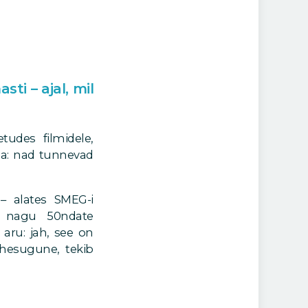
ti – ajal, mil
tudes filmidele,
ma: nad tunnevad
 – alates SMEG-i
a nagu 50ndate
aru: jah, see on
hesugune, tekib