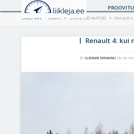
PROOVIT
OLED SIIN:
Esileht
»
SÕIDETUD AUTOD
»
Renault 4:
Renault 4: kui 
BY
VLADIMIR NIINIMÄKI
ON
26. NO