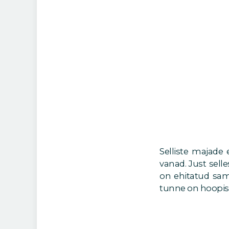
Selliste majade 
vanad. Just sell
on ehitatud sam
tunne on hoopis 