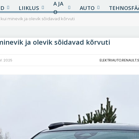
A JA
UD
LIIKLUS
AUTO
TEHNOSFÄ
O
 kui minevik ja olevik sõidavad kõrvuti
minevik ja olevik sõidavad kõrvuti
V. 2025
ELEKTRIAUTO
,
RENAULT
,