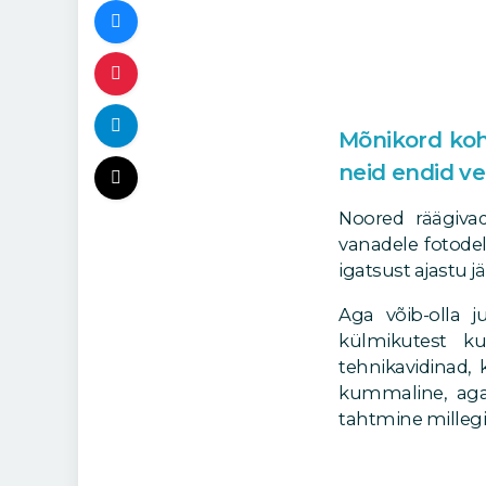
Mõnikord koht
neid endid ve
Noored räägivad
vanadele fotode
igatsust ajastu j
Aga võib-olla j
külmikutest k
tehnikavidinad,
kummaline, aga
tahtmine millegi 