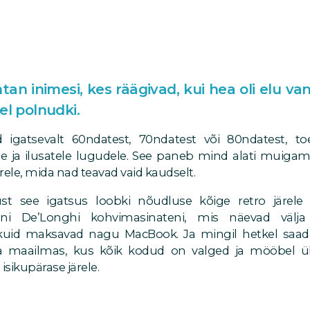
an inimesi, kes räägivad, kui hea oli elu vanas
el polnudki.
 igatsevalt 60ndatest, 70ndatest või 80ndatest, toe
le ja ilusatele lugudele. See paneb mind alati muiga
ärele, mida nad teavad vaid kaudselt.
ust see igatsus loobki nõudluse kõige retro järele
uni De’Longhi kohvimasinateni, mis näevad välj
 kuid maksavad nagu MacBook. Ja mingil hetkel saad 
 maailmas, kus kõik kodud on valged ja mööbel ü
isikupärase järele.